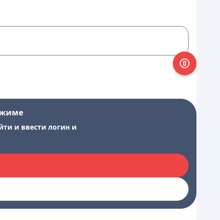
ежиме
йти и ввести логин и