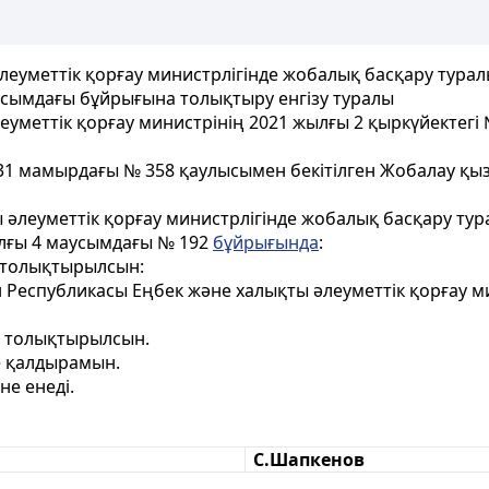
леуметтік қорғау министрлігінде жобалық басқару тура
аусымдағы бұйрығына толықтыру енгізу туралы
уметтік қорғау министрінің 2021 жылғы 2 қыркүйектегі
 31 мамырдағы № 358 қаулысымен бекітілген Жобалау қы
ы әлеуметтік қорғау министрлігінде жобалық басқару ту
ылғы 4 маусымдағы № 192
бұйрығында
:
 толықтырылсын:
н Республикасы Еңбек және халықты әлеуметтік қорғау м
 толықтырылсын.
е қалдырамын.
не енеді.
С.Шапкенов