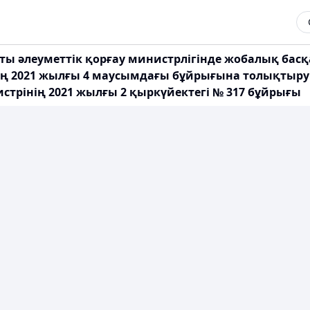
ты әлеуметтік қорғау министрлігінде жобалық басқ
ің 2021 жылғы 4 маусымдағы бұйрығына толықтыру 
стрінің 2021 жылғы 2 қыркүйектегі № 317 бұйрығы