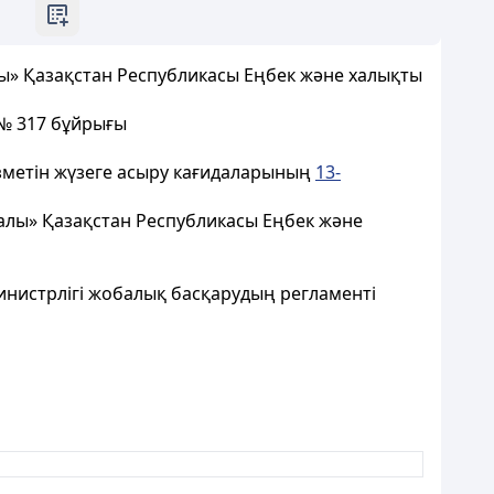
лы» Қазақстан Республикасы Еңбек және халықты
 № 317 бұйрығы
зметін жүзеге асыру кағидаларының
13-
ралы» Қазақстан Республикасы Еңбек және
инистрлігі жобалық басқарудың регламенті