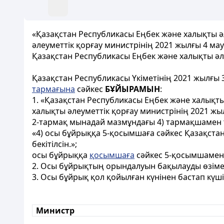
«Қазақстан Республикасы Еңбек және халықты ә
әлеуметтік қорғау министрінің 2021 жылғы 4 м
Қазақстан Республикасы Еңбек және халықты әле
Қазақстан Республикасы Үкіметінің 2021 жылғы
тармағына
сәйкес
БҰЙЫРАМЫН
:
1. «Қазақстан Республикасы Еңбек және халықт
халықты әлеуметтік қорғау министрінің 2021 ж
2-тармақ мынадай мазмұндағы 4) тармақшамен
«4) осы бұйрыққа 5-қосымшаға сәйкес Қазақста
бекітілсін.»;
осы бұйрыққа
қосымшаға
сәйкес 5-қосымшамен
2. Осы бұйрықтың орындалуын бақылауды өзім
3. Осы бұйрық қол қойылған күнінен бастап күші
Министр