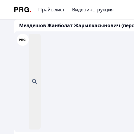
Прайс-лист
Видеоинструкция
Мелдешов Жанболат Жарылкасынович (перс