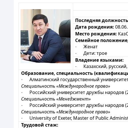
Последняя должность
Дата рождения:
08.06
Место рождения:
КазС
Семейное положение,
Женат
·
Дети: трое
·
Владение языками:
Казахский, русский, 
·
Образование, специальность (квалификаци
Алматинский государственный университет и
·
Специальность «Международное право»
Российский университет дружбы народов (2
·
Специальность «Менеджмент»
Российский университет дружбы народов (2
·
Специальность
«
Международное
право
»
University of Exeter, Master of Public Administ
·
Трудовой стаж: