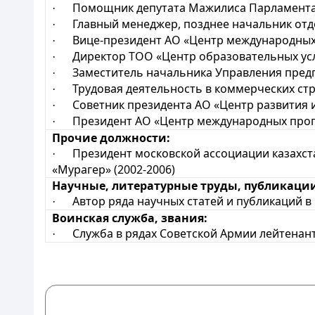
Помощник депутата Мажилиса Парламента Ре
·
Главный менеджер, позднее начальник отде
·
Вице-президент АО «Центр международных п
·
Директор ТОО «Центр образовательных услуг 
·
Заместитель начальника Управления предпр
·
Трудовая деятельность в коммерческих струк
·
Советник президента АО «Центр развития и 
·
Президент АО «Центр международных програ
·
Прочие должности:
Президент московской ассоциации казахста
·
«Мурагер» (2002-2006)
Научные, литературные труды, публикаци
Автор ряда научных статей и публикаций в 
·
Воинская служба, звания:
Служба в рядах Советской Армии
лейтенант
·