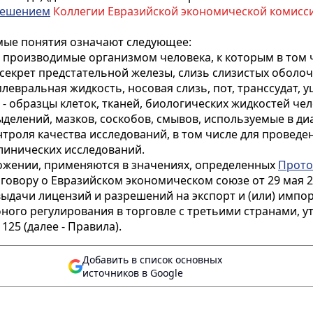
ешением
Коллегии Евразийской экономической комиссии о
мые понятия означают следующее:
, производимые организмом человека, к которым в том 
 секрет предстательной железы, слизь слизистых оболоч
евральная жидкость, носовая слизь, пот, транссудат, уш
- образцы клеток, тканей, биологических жидкостей чел
делений, мазков, соскобов, смывов, используемые в ди
роля качества исследований, в том числе для проведе
линических исследований.
ожении, применяются в значениях, определенных
Прото
говору о Евразийском экономическом союзе от 29 мая 
ыдачи лицензий и разрешений на экспорт и (или) импо
ного регулирования в торговле с третьими странами,
125 (далее - Правила).
Добавить в список основных
источников в Google