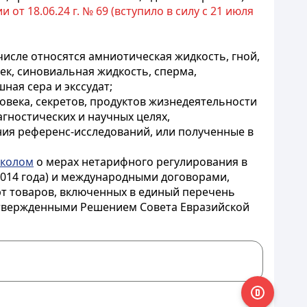
т 18.06.24 г. № 69 (вступило в силу с 21 июля
числе относятся амниотическая жидкость, гной,
ек, синовиальная жидкость, сперма,
ная сера и экссудат;
овека, секретов, продуктов жизнедеятельности
агностических и научных целях,
ния референс-исследований, или полученные в
колом
о мерах нетарифного регулирования в
2014 года) и международными договорами,
рт товаров, включенных в единый перечень
 утвержденными Решением Совета Евразийской