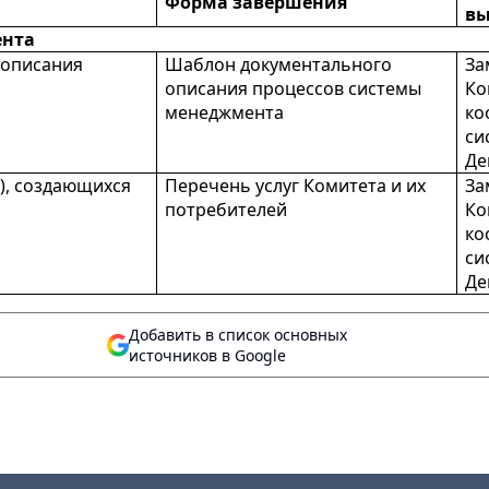
Форма завершения
вы
ента
 описания
Шаблон документального
За
описания процессов системы
Ко
менеджмента
ко
си
Де
в), создающихся
Перечень услуг Комитета и их
За
потребителей
Ко
ко
си
Де
Добавить в список основных
источников в Google