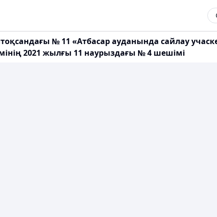
лтоқсандағы № 11 «Атбасар ауданында сайлау учаске
мінің 2021 жылғы 11 наурыздағы № 4 шешімі