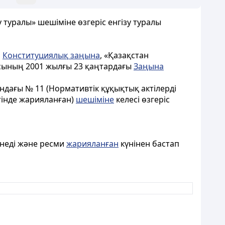
 туралы» шешіміне өзгеріс енгізу туралы
і
Конституциялық заңына
, «Қазақстан
касының 2001 жылғы 23 қаңтардағы
Заңына
андағы № 11 (Нормативтік құқықтық актілерді
етінде жарияланған)
шешіміне
келесі өзгеріс
енеді және ресми
жарияланған
күнінен бастап