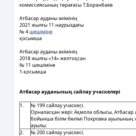
комиссиясының төрағасы Т.Боранбаев
Атбасар ауданы әкімінің
2021 жылғы 11 наурыздағы
№ 4
шешіміне
қосымша
Атбасар ауданы әкімінің
2018 жылғы «14» желтоқсан
№ 11 шешіміне
1-қосымша
Атбасар ауданының сайлау учаскелері
1.
№ 199 сайлау учаскесі.
Орналасқан жері: Ақмола облысы, Атбасар 
бойынша білім бөлімі Покровка ауылының ж
ауылы.
2.
№ 200 сайлау учаскесі.