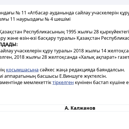
андағы № 11 «Атбасар ауданында сайлау учаскелерін құру
ылғы 11 наурыздағы № 4 шешімі
Қазақстан Республикасының 1995 жылғы 28 қыркүйектег
ару және өзін-өзі басқару туралы» Қазақстан Республи
ЛДАДЫ:
сайлау учаскелерін құру туралы» 2018 жылғы 14 желтоқс
ркелген, 2018 жылғы 28 желтоқсанда «Халық ақпарат» газ
нің
қосымшасына
сәйкес жаңа редакцияда баяндалсын.
мі аппаратының басшысы Е.Виншуге жүктелсін.
аментінде мемлекеттік
тіркелген
күнінен бастап күшіне 
А. Калжанов