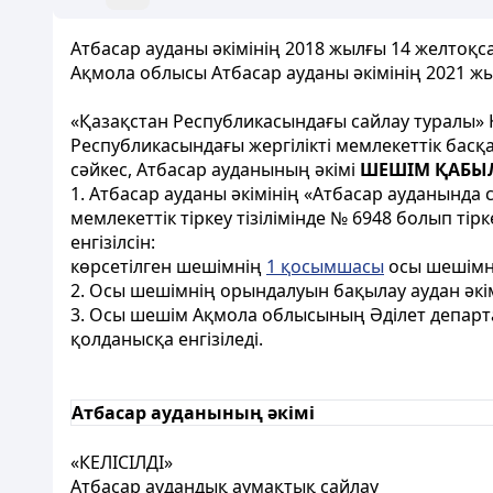
Атбасар ауданы әкімінің 2018 жылғы 14 желтоқс
Ақмола облысы Атбасар ауданы әкімінің 2021 ж
«Қазақстан Республикасындағы сайлау туралы» 
Республикасындағы жергілікті мемлекеттік басқ
сәйкес, Атбасар ауданының әкімі
ШЕШІМ ҚАБЫ
1. Атбасар ауданы әкімінің «Атбасар ауданында 
мемлекеттік тіркеу тізілімінде № 6948 болып ті
енгізілсін:
көрсетілген шешімнің
1 қосымшасы
осы шешім
2. Осы шешімнің орындалуын бақылау аудан әкі
3. Осы шешім Ақмола облысының Әділет департ
қолданысқа енгізіледі.
Атбасар ауданының әкімі
«КЕЛІСІЛДІ»
Атбасар аудандық аумақтық сайлау