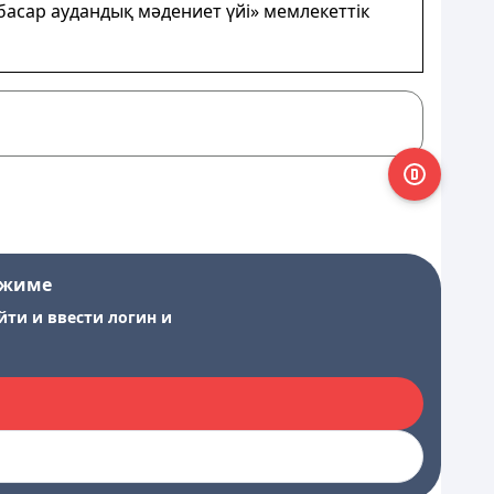
басар аудандық мәдениет үйі» мемлекеттік
ежиме
йти и ввести логин и