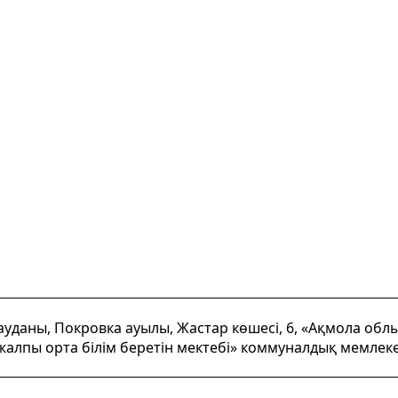
ауданы, Покровка ауылы, Жастар көшесі, 6, «Ақмола об
алпы орта білім беретін мектебі» коммуналдық мемлек