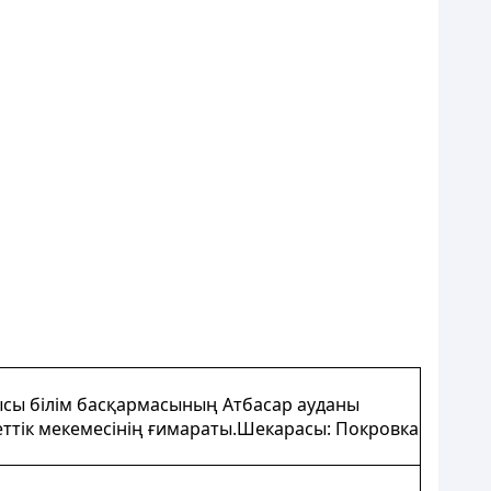
лысы білім басқармасының Атбасар ауданы
еттік мекемесінің ғимараты.Шекарасы: Покровка