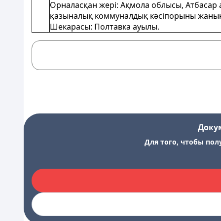
Орналасқан жері: Ақмола облысы, Атбасар а
қазыналық коммуналдық кәсіпорыны жанынд
Шекарасы: Полтавка ауылы.
Доку
Для того, чтобы пол