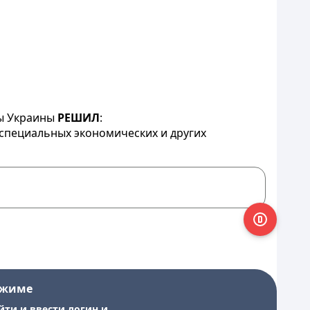
ны Украины
РЕШИЛ
:
специальных
экономических
и других 
ежиме
йти и ввести логин и