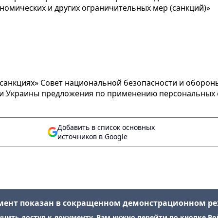
омических и других ограничительных мер (санкций)»
санкциях» Совет национальной безопасности и оборо
и
Украины
предложения
по применению
персональных
Добавить в список основных
источников в Google
мент показан в сокращенном демонстрационном р
учить доступ к документу, Вам нужно перейти по кнопке Во