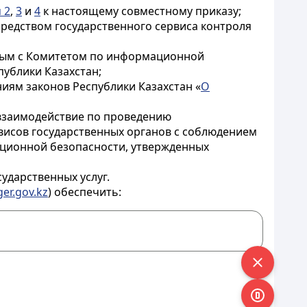
 2
,
3
и
4
к настоящему совместному приказу;
средством государственного сервиса контроля
анным с Комитетом по информационной
ублики Казахстан;
иям законов Республики Казахстан «
О
взаимодействие по проведению
исов государственных органов с соблюдением
ционной безопасности, утвержденных
ударственных услуг.
ger.gov.kz
) обеспечить: