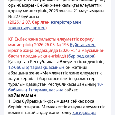
орынбасары - Еңбек және халықты әлеуметтік
қорғау министрінің 2023 жылғы 21 маусымдағы
№ 227 бұйрығы
(2026.
12.07. берілген
өзгерістер мен
толықтырулармен
)
ҚР Еңбек және халықты әлеуметтік қорғау
министрінің 2026.26.05. № 195
бұйрығымен
кіріспе жаңа редакцияда (2026 ж. 13 маусымнан
бастап қолданысқа енгізілді) (
бұр.ред.қара
)
Қазақстан Республикасы Әлеуметтік кодексінің
12-бабы 5) тармақшасының
он жетінші
абзацына және «Мемлекеттік және әлеуметтік
жауапкершілігі бар көрсетілетін қызметтер
туралы» Қазақстан Республикасы Заңының
10-
бабының 1) тармақшасына
сәйкес
БҰЙЫРАМЫН
:
1. Осы бұйрыққа 1-қосымшаға сәйкес қоса
беріліп отырған Мемлекеттік атаулы әлеуметтік
көмекті тағайындау және төлеу
қағидалары