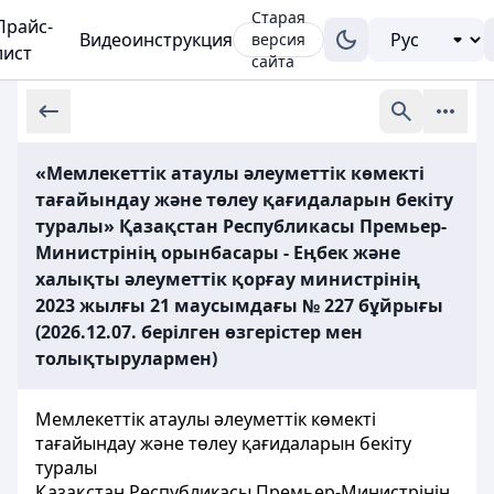
Старая
Прайс-
Видеоинструкция
версия
лист
сайта
«Мемлекеттік атаулы әлеуметтік көмекті
тағайындау және төлеу қағидаларын бекіту
туралы» Қазақстан Республикасы Премьер-
Министрінің орынбасары - Еңбек және
халықты әлеуметтік қорғау министрінің
2023 жылғы 21 маусымдағы № 227 бұйрығы
(2026.12.07. берілген өзгерістер мен
толықтырулармен)
Мемлекеттік атаулы әлеуметтік көмекті
тағайындау және төлеу қағидаларын бекіту
туралы
Қазақстан Республикасы Премьер-Министрінің