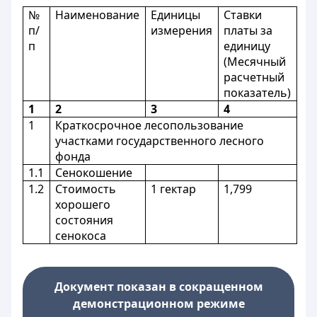
№
Наименование
Единицы
Ставки
п/
измерения
платы за
п
единицу
(Месячный
расчетный
показатель)
1
2
3
4
1
Краткосрочное лесопользование
участками государственного лесного
фонда
1.1
Сенокошение
1.2
Стоимость
1 гектар
1,799
хорошего
состояния
сенокоса
Документ показан в сокращенном
демонстрационном режиме