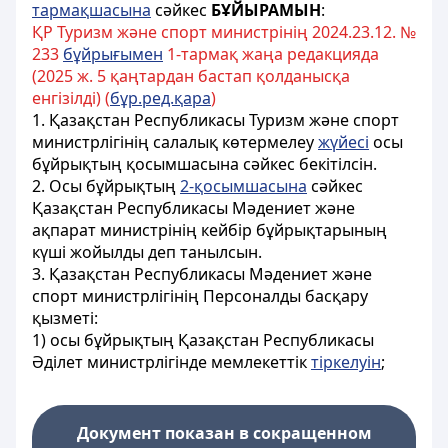
тармақшасына
сәйкес
БҰЙЫРАМЫН
:
ҚР Туризм және спорт министрінің 2024.23.12. №
233
бұйрығымен
1-
тармақ жаңа редакцияда
(2025 ж. 5 қаңтардан бастап қолданысқа
енгізілді) (
бұр.ред.қара
)
1. Қазақстан Республикасы Туризм және спорт
министрлігінің салалық көтермелеу
жүйесі
осы
бұйрықтың қосымшасына сәйкес бекітілсін.
2. Осы бұйрықтың
2-қосымшасына
сәйкес
Қазақстан Республикасы Мәдениет және
ақпарат министрінің кейбір бұйрықтарының
күші жойылды деп танылсын.
3. Қазақстан Республикасы Мәдениет және
спорт министрлігінің Персоналды басқару
қызметі:
1) осы бұйрықтың Қазақстан Республикасы
Әділет министрлігінде мемлекеттік
тіркелуін
;
Документ показан в сокращенном