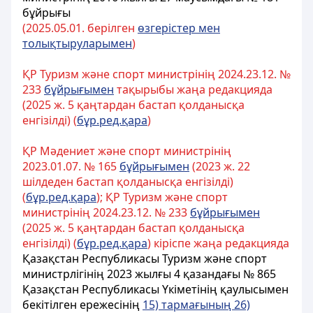
бұйрығы
(202
5.
05.
01. берілген
өзгерістер мен
толықтыруларымен
)
ҚР Туризм және спорт министрінің 2024.23.12. №
233
бұйрығымен
тақырыбы жаңа редакцияда
(2025 ж. 5 қаңтардан бастап қолданысқа
енгізілді) (
бұр.ред.қара
)
ҚР Мәдениет және спорт министрінің
2023.01.07. № 165
бұйрығымен
(2023 ж. 22
шілдеден бастап қолданысқа енгізілді)
(
бұр.ред.қара
); ҚР Туризм және спорт
министрінің 2024.23.12. № 233
бұйрығымен
(2025 ж. 5 қаңтардан бастап қолданысқа
енгізілді) (
бұр.ред.қара
) кіріспе жаңа редакцияда
Қазақстан Республикасы Туризм және спорт
министрлігінің 2023 жылғы 4 қазандағы № 865
Қазақстан Республикасы Үкіметінің қаулысымен
бекітілген ережесінің
15) тармағының 26)