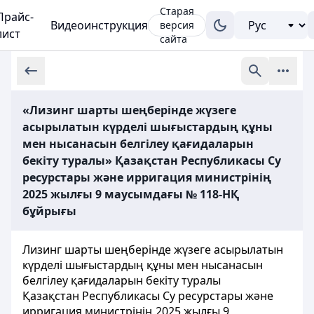
Старая
Прайс-
Видеоинструкция
версия
лист
сайта
«Лизинг шарты шеңберінде жүзеге
асырылатын күрделі шығыстардың құны
мен нысанасын белгілеу қағидаларын
бекіту туралы» Қазақстан Республикасы Су
ресурстары және ирригация министрінің
2025 жылғы 9 маусымдағы № 118-НҚ
бұйрығы
Лизинг шарты шеңберінде жүзеге асырылатын
күрделі шығыстардың құны мен нысанасын
белгілеу қағидаларын бекіту туралы
Қазақстан Республикасы Су ресурстары және
ирригация министрінің 2025 жылғы 9