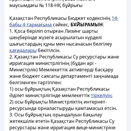
маусымдағы № 118-НҚ бұйрығы
Қазақстан Республикасы Бюджет кодексінің
14-
бабы 4-тармағына
сәйкес,
БҰЙЫРАМЫН
:
1. Қоса беріліп отырған Лизинг шарты
шеңберінде жүзеге асырылатын күрделі
шығыстардың құны мен нысанасын белгілеу
қағидалары
бекітілсін.
2. Қазақстан Республикасы Су ресурстары және
ирригация министрлігінің (бұдан әрі -
Министрлік) Мемлекеттік активтерді басқару
және бюджет саясаты департаменті заңнамада
белгіленген тәртіппен:
1) осы бұйрықтың Қазақстан Республикасы
Әділет министрлігінде мемлекеттік
тіркелуін
;
2) осы бұйрықты Министрліктің интернет-
ресурсында орналастыруды қамтамасыз етсін.
3. Осы бұйрықтың орындалуын бақылау
жетекшілік ететін Қазақстан Республикасы Су
ресурстары және ирригация вице-министріне