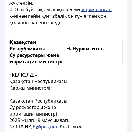
жүктелсін.
4. Осы бұйрық алғашқы ресми
жарияланған
күнінен кейін күнтізбелік он күн өткен соң
қолданысқа енгізіледі.
Қазақстан
Республикасы
Н. Нуржигитов
Су ресурстары және
ирригация министрі
«
КЕЛІСІЛДІ»
Қазақстан Республикасы
Қаржы министрлігі
Қазақстан Республикасы
Су ресурстары және
ирригация министрі
2025 жылғы 9 маусымдағы
№ 118-НҚ
бұйрықпен
бекітілген