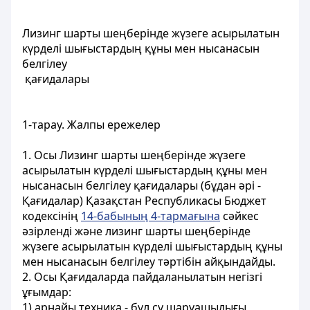
Лизинг шарты шеңберінде жүзеге асырылатын
күрделі шығыстардың құны мен нысанасын
белгілеу
қағидалары
1-тарау. Жалпы ережелер
1. Осы Лизинг шарты шеңберінде жүзеге
асырылатын күрделі шығыстардың құны мен
нысанасын белгілеу қағидалары (бұдан әрі -
Қағидалар) Қазақстан Республикасы Бюджет
кодексінің
14-бабының 4-тармағына
сәйкес
әзірленді және лизинг шарты шеңберінде
жүзеге асырылатын күрделі шығыстардың құны
мен нысанасын белгілеу тәртібін айқындайды.
2. Осы Қағидаларда пайдаланылатын негізгі
ұғымдар:
1) арнайы техника - бұл су шаруашылығы