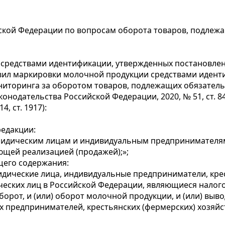
йской Федерации по вопросам оборота товаров, подлеж
средствами идентификации, утвержденных постановлен
равил маркировки молочной продукции средствами иден
иторинга за оборотом товаров, подлежащих обязатель
ательства Российской Федерации, 2020, № 51, ст. 8482; 
14, ст. 1917):
редакции:
юридическим лицам и индивидуальным предпринимател
ющей реализацией (продажей);»;
щего содержания:
дические лица, индивидуальные предприниматели, крес
еских лиц в Российской Федерации, являющиеся налог
рот, и (или) оборот молочной продукции, и (или) выво
 предпринимателей, крестьянских (фермерских) хозяй