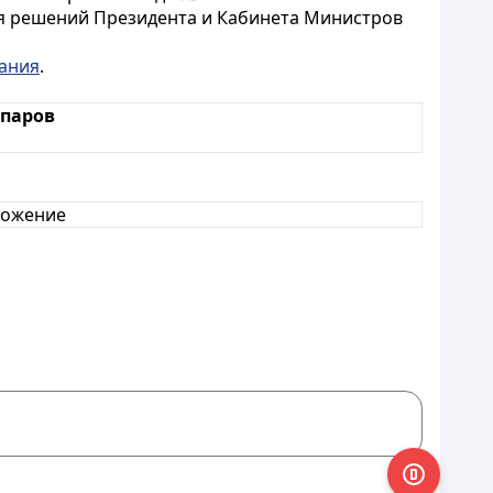
ия решений Президента и Кабинета Министров
ания
.
паров
ожение