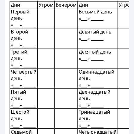
Дни
Утром
Вечером
Дни
Утром
Первый
Восьмой день
день
«___» ______
«___» ______
Второй
Девятый день
день
«___» ______
«___» ______
Третий
Десятый день
день
«___» ______
«___» ______
Четвертый
Одиннадцатый
день
день
«___» ______
«___» ______
Пятый
Двенадцатый
день
день
«___» ______
«___» ______
Шестой
Тринадцатый
день
день
«___» ______
«___» ______
Седьмой
Четырнадцатый