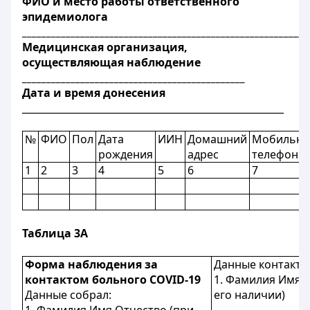
ФИО и место работы ответственного
эпидемиолога
___________________________________________________________
Медицинская
организация,
осуществляющая наблюдение
______________________________________________
Дата и время донесения
______________________________________________________
№
ФИО
Пол
Дата
ИИН
Домашний
Мобильн
рождения
адрес
телефон
1
2
3
4
5
6
7
Таблица 3А
Форма наблюдения за
Данные контактн
контактом больного
COVID
-19
1. Фамилия Имя 
Данные собрал:
его наличии)