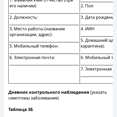
1. Фамилия Имя Отчество (при
___________________
его наличии)
2. Пол
______________________________________
___________________
2. Должность:
3. Дата рождения
______________________________________
___________________
3. Место работы (название
4. ИИН
организации, адрес):
___________________
______________________________________
5. Домашний адре
5. Мобильный телефон:
карантина):
______________________________________
___________________
6. Электронная почта:
6. Мобильный те
______________________________________
___________________
7. Электронная п
___________________
Дневник контрольного наблюдения
(указать
симптомы заболевания)
Таблица 3Б