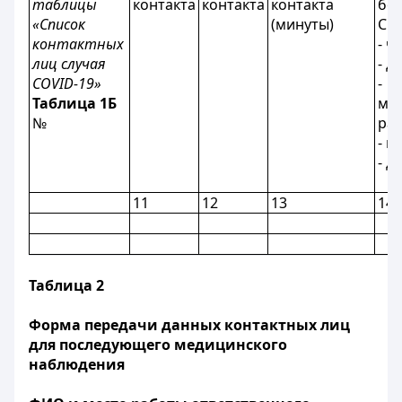
таблицы
контакта
контакта
контакта
бо
«Список
(минуты)
CO
контактных
- ч
лиц случая
- д
С
OVID
-19»
-
Таблица 1Б
ме
№
ра
- к
- д
11
12
13
14
Таблица 2
Форма передачи данных контактных лиц
для последующего медицинского
наблюдения