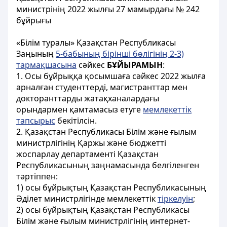
министрінің 2022 жылғы 27 мамырдағы № 242
бұйрығы
«Білім туралы» Қазақстан Республикасы
Заңының
5-бабының бірінші бөлігінің 2-3)
тармақшасына
сәйкес
БҰЙЫРАМЫН
:
1. Осы бұйрыққа қосымшаға сәйкес 2022 жылға
арналған студенттерді, магистранттар мен
докторанттарды жатақханалардағы
орындармен қамтамасыз етуге
мемлекеттік
тапсырыс
бекітілсін.
2. Қазақстан Республикасы Білім және ғылым
министрлігінің Қаржы және бюджетті
жоспарлау департаменті Қазақстан
Республикасының заңнамасында белгіленген
тәртіппен:
1) осы бұйрықтың Қазақстан Республикасының
Әділет министрлігінде мемлекеттік
тіркелуін
;
2) осы бұйрықтың Қазақстан Республикасы
Білім және ғылым министрлігінің интернет-