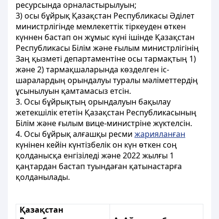
ресурсында орналастырылуын;
3) осы бұйрық Қазақстан Республикасы Әділет
министрлігінде мемлекеттік тіркеуден өткен
күннен бастап он жұмыс күні ішінде Қазақстан
Республикасы Білім және ғылым министрлігінің
Заң қызметі департаментіне осы тармақтың 1)
және 2) тармақшаларында көзделген іс-
шаралардың орындалуы туралы мәліметтердің
ұсынылуын қамтамасыз етсін.
3. Осы бұйрықтың орындалуын бақылау
жетекшілік ететін Қазақстан Республикасының
Білім және ғылым вице-министріне жүктелсін.
4. Осы бұйрық алғашқы ресми
жарияланған
күнінен кейін күнтізбелік он күн өткен соң
қолданысқа енгізіледі және 2022 жылғы 1
қаңтардан бастап туындаған қатынастарға
қолданылады.
Қазақстан