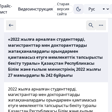
Старая
Прайс-
Видеоинструкция
версия
лист
сайта
«2022 жылға арналған студенттерді,
магистранттар мен докторанттарды
жатақханалардағы орындармен
қамтамасыз етуге мемлекеттік тапсырысты
бекіту туралы» Қазақстан Республикасы
Білім және ғылым министрінің 2022 жылғы
27 мамырдағы № 242 бұйрығы
2022 жылға арналған студенттерді,
магистранттар мен докторанттарды
жатақханалардағы орындармен қамтамасыз
етуге мемлекеттік тапсырысты бекіту туралы
Қазақстан Республикасы Білім және ғылым