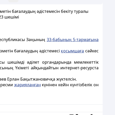
етін бағалаудың әдістемесін бекіту туралы
23 шешімі
 Республикасы Заңының
33-бабының 5-тармағына
зметін бағалаудың әдістемесі
қосымшаға
сәйкес
ы шешімді әділет органдарында мемлекеттік
асының Үкіметі айқындайтын интернет-ресурста
ев Ерлан Бақытжановичқа жүктелсін.
ы ресми
жарияланған
күнінен кейін күнтізбелік он