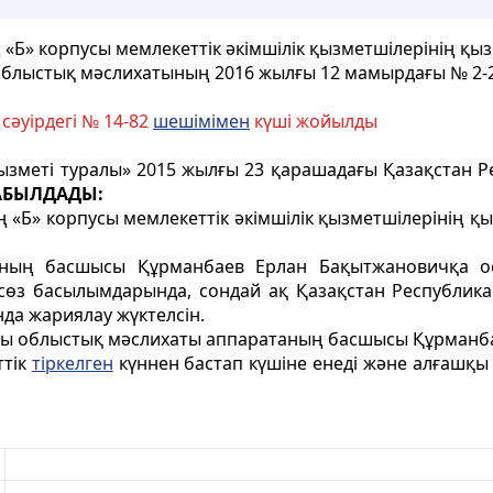
» корпусы мемлекеттік әкімшілік қызметшілерінің қызм
блыстық мәслихатының 2016 жылғы 12 мамырдағы № 2-
әуірдегі № 14-82
шешімімен
күші жойылды
қызметі туралы» 2015 жылғы 23 қарашадағы Қазақстан
АБЫЛДАДЫ:
«Б» корпусы мемлекеттік әкімшілік қызметшілерінің қы
ның басшысы Құрманбаев Ерлан Бақытжановичқа ос
асөз басылымдарында, сондай ақ Қазақстан Республик
да жариялау жүктелсін.
ты облыстық мәслихаты аппаратаның басшысы Құрманба
ттік
тіркелген
күннен бастап күшіне енеді және алғашқ