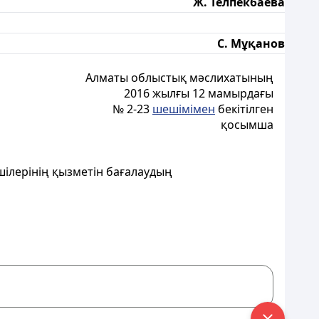
Ж. Телпекбаева
С. Мұқанов
Алматы облыстық мәслихатының
2016 жылғы 12 мамырдағы
№ 2-23
шешімімен
бекітілген
қосымша
ілерінің қызметін бағалаудың