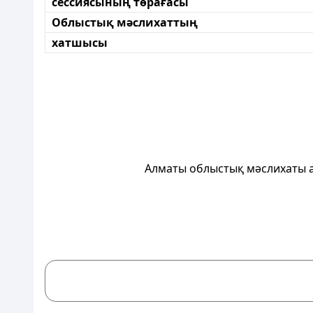
сессиясының төрағасы
Облыстық мәслихаттың
хатшысы
Алматы облыстық мәслихаты а