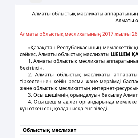
Алматы облыстық мәслихаты аппаратының «Б
Алматы о
Алматы облыстық мәслихатының 2017 жылғы 26 с
«Қазақстан Республикасының мемлекеттік 
сәйкес, Алматы облыстық мәслихаты
ШЕШІМ Қ
1. Алматы облыстық мәслихаты аппаратының 
бекітілсін.
2. Алматы облыстық мәслихаты аппараты
тіркелгеннен кейін ресми және мерзімді басп
және облыстық мәслихаттың интернет-ресурсын
3. Осы шешімнің орындалуын бақылау Алма
4. Осы шешім әділет органдарында мемлеке
күн өткен соң қолданысқа енгізіледі.
Облыстық мәслихат