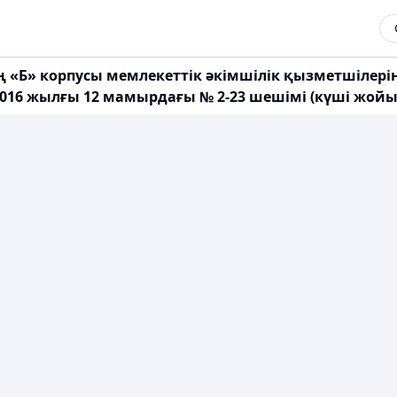
Б» корпусы мемлекеттік әкімшілік қызметшілеріні
16 жылғы 12 мамырдағы № 2-23 шешімі (күші жой