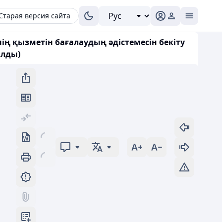
Старая версия сайта
ң қызметін бағалаудың әдістемесін бекіту
ылды)