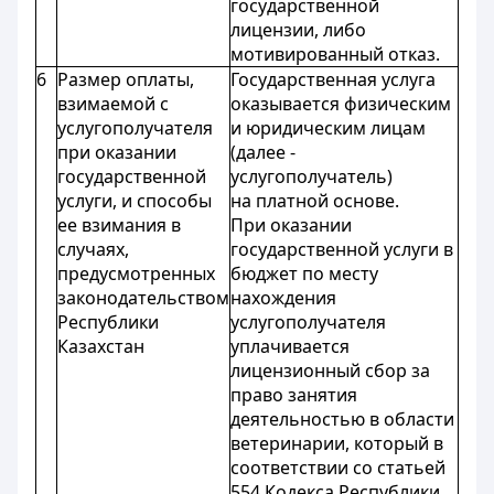
государственной
лицензии, либо
мотивированный отказ.
6
Размер оплаты,
Государственная услуга
взимаемой с
оказывается физическим
услугополучателя
и юридическим лицам
при оказании
(далее -
государственной
услугополучатель)
услуги, и способы
на платной основе.
ее взимания в
При оказании
случаях,
государственной услуги в
предусмотренных
бюджет по месту
законодательством
нахождения
Республики
услугополучателя
Казахстан
уплачивается
лицензионный сбор за
право занятия
деятельностью в области
ветеринарии, который в
соответствии со статьей
554 Кодекса Республики