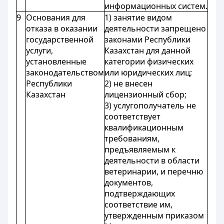
информационных систем.
9
Основания для
1) занятие видом
отказа в оказании
деятельности запрещено
государственной
законами Республики
услуги,
Казахстан для данной
установленные
категории физических
законодательством
или юридических лиц;
Республики
2) не внесен
Казахстан
лицензионный сбор;
3) услугополучатель не
соответствует
квалификационным
требованиям,
предъявляемым к
деятельности в области
ветеринарии, и перечню
документов,
подтверждающих
соответствие им,
утвержденным приказом