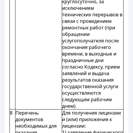
круглосуточно, за
исключением
технических перерывов в
связи с проведением
ремонтных работ (при
обращении
услугополучателя после
окончания рабочего
времени, в выходные и
праздничные дни
согласно Кодексу, прием
заявлений и выдача
результатов оказания
государственной услуги
осуществляются
следующим рабочим
днем).
8
Перечень
Для получения лицензии
документов
и (или) приложения к
необходимых для
лицензии:
оказания
1) заявление физического