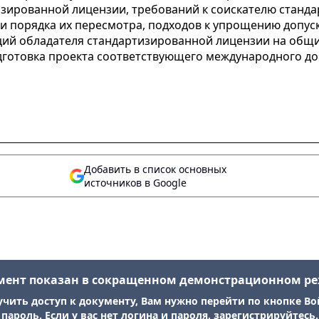
изированной лицензии, требований к соискателю станд
и порядка их пересмотра, подходов к упрощению допус
ций обладателя стандартизированной лицензии на общ
дготовка проекта соответствующего международного д
Добавить в список основных
источников в Google
мент показан в сокращенном демонстрационном р
учить доступ к документу, Вам нужно перейти по кнопке Во
пароль. Если у вас нет логина и пароля, зарегистрируйтесь.