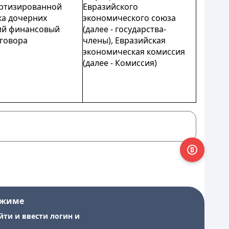
артизированной
Евразийского
ка дочерних
экономического союза
ий финансовый
(далее - государства-
оговора
члены), Евразийская
экономическая комиссия
(далее - Комиссия)
ежиме
йти и ввести логин и