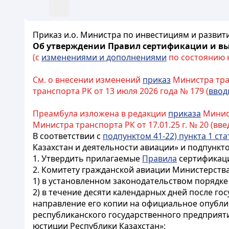
Приказ и.о. Министра по инвестициям и развити
Об утверждении Правил сертификации и вы
(с
изменениями и дополнениями
по состоянию на
См. о внесении изменений
приказ
Министра тран
транспорта РК от 13 июля 2026 года № 179 (
ввод
Преамбула изложена в редакции
приказа
Минист
Министра транспорта РК от 17.01.25 г. № 20 (введ
В соответствии с
подпунктом 41-22) пункта 1 ста
Казахстан и деятельности авиации» и подпункт
1. Утвердить прилагаемые
Правила
сертификаци
2. Комитету гражданской авиации Министерства
1) в установленном законодательством порядк
2) в течение десяти календарных дней после г
направление его копии на официальное опубли
республиканского государственного предприят
юстиции Республики Казахстан»;