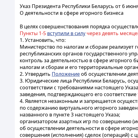
Указ Президента Республики Беларусь от 6 июня
О деятельности в сфере игорного бизнеса
В целях совершенствования порядка осуществле
Пункты 1-5
вступили в силу
через девять месяц
1. Установить, что:
Министерство по налогам и сборам реализует г
республиканских органов государственного упр
контроль за деятельностью в сфере игорного б
налогам и сборам и его территориальные орган
2. Утвердить
Положение
об осуществлении деяте
3. Юридические лица Республики Беларусь, осу
соответствии с требованиями настоящего Указ
заведения, подтверждающего его соответствие 
4. Является незаконным и запрещается осущест
по содержанию виртуального игорного заведени
названного в пункте 3 настоящего Указа;
организатором азартных игр по совершению (и
об осуществлении деятельности в сфере игорн
совершения (исполнения) сделок (операций) с 