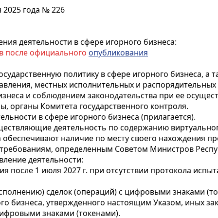
 2025 года № 226
ния деятельности в сфере игорного бизнеса:
ев после официального
опубликования
осударственную политику в сфере игорного бизнеса, а 
авления, местных исполнительных и распорядительных 
изнеса и соблюдением законодательства при ее осущес
ы, органы Комитета государственного контроля.
льности в сфере игорного бизнеса (прилагается).
ществляющие деятельность по содержанию виртуального
а обеспечивают наличие по месту своего нахождения п
требованиям, определенным Советом Министров Республ
вление деятельности:
я после 1 июля 2027 г. при отсутствии протокола испы
сполнению) сделок (операций) с цифровыми знаками (
ого бизнеса, утвержденного настоящим Указом, иных за
цифровыми знаками (токенами).