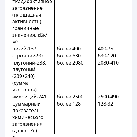
*Радиоактивное
загрязнение
(площадная
активность),
граничные
значения, кБк/
м2
цезий-137
более 400
400-75
стронций-90
более 630
630-120
плутоний-238,
более 2080
2080-410
плутоний
(239+240)
(сумма
изотопов)
америций-241
более 2500
2500-490
Суммарный
более 128
128-32
показатель
химического
загрязнения
(далее -Zc)