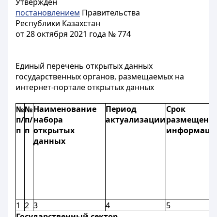
Утвержден
постановлением
Правительства
Республики Казахстан
от 28 октября 2021 года № 774
Единый перечень открытых данных
государственных органов, размещаемых на
интернет-портале открытых данных
№
№
Наименование
Период
Срок
п/
п/
набора
актуализации
размещени
п
п
открытых
информаци
данных
1
2
3
4
5
Государственный сектор