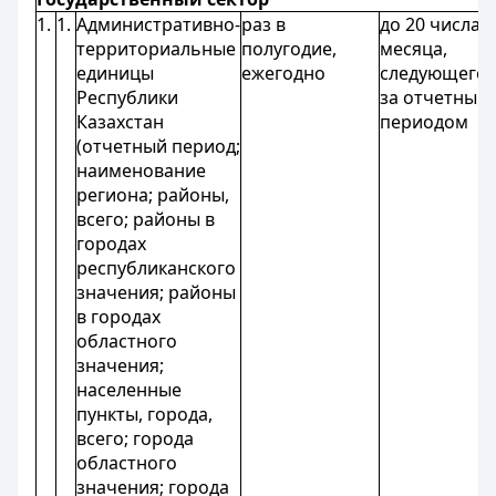
1.
1.
Административно-
раз в
до 20 числа
территориальные
полугодие,
месяца,
единицы
ежегодно
следующего
Республики
за отчетным
Казахстан
периодом
(отчетный период;
наименование
региона; районы,
всего; районы в
городах
республиканского
значения; районы
в городах
областного
значения;
населенные
пункты, города,
всего; города
областного
значения; города