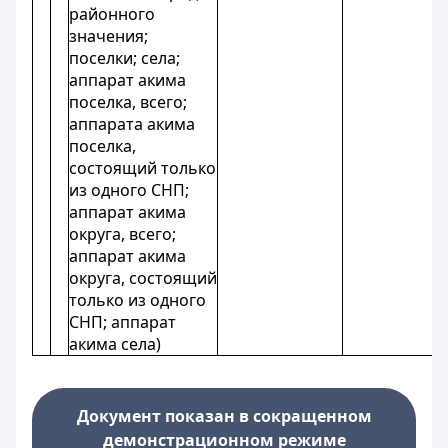
районного
значения;
поселки; села;
аппарат акима
поселка, всего;
аппарата акима
поселка,
состоящий только
из одного СНП;
аппарат акима
округа, всего;
аппарат акима
округа, состоящий
только из одного
СНП; аппарат
акима села)
Документ показан в сокращенном
демонстрационном режиме