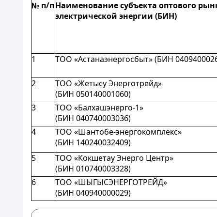
№ п/п
Наименование субъекта оптового рын
электрической энергии (БИН)
1
ТОО «Астанаэнергосбыт» (БИН 040940002
2
ТОО «Жетысу Энерготрейд»
(БИН 050140001060)
3
ТОО «Балхашэнерго-1»
(БИН 040740003036)
4
ТОО «Шантобе-энергокомплекс»
(БИН 140240032409)
5
ТОО «Кокшетау Энерго Центр»
(БИН 010740003328)
6
ТОО «ШЫГЫСЭНЕРГОТРЕЙД»
(БИН 040940000029)