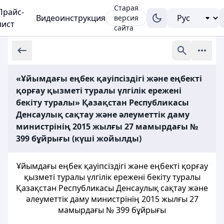
Старая
Прайс-
Видеоинструкция
версия
лист
сайта
«Ұйымдағы еңбек қауіпсіздігі және еңбекті
қорғау қызметі туралы үлгілік ережені
бекіту туралы» Қазақстан Республикасы
Денсаулық сақтау және әлеуметтік даму
министрінің 2015 жылғы 27 мамырдағы №
399 бұйрығы (күші жойылды)
Ұйымдағы еңбек қауіпсіздігі және еңбекті қорғау
қызметі туралы үлгілік ережені бекіту туралы
Қазақстан Республикасы Денсаулық сақтау және
әлеуметтік даму министрінің 2015 жылғы 27
мамырдағы № 399 бұйрығы