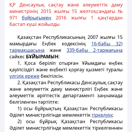
ҚР Денсаулық сақтау және әлеуметтік даму
министрінің 2015 жылғы 15 желтоқсандағы №
971
бұйрығымен
2016 жылғы 1 қаңтардан
бастап күші жойылды
Қазақстан Республикасының 2007 жылғы 15
мамырдағы Еңбек кодексінің
16-бабы 32)
тармақшасына
және
339-бабы 2-тармағына
сәйкес
БҰЙЫРАМЫН
:
1. Қоса беріліп отырған Ұйымдағы еңбек
қауіпсіздігі және еңбекті қорғау қызметі туралы
үлгілік ереже
бекітілсін.
2. Қазақстан Республикасы Денсаулық сақтау
және әлеуметтік даму министрлігі Еңбек және
әлеуметтік әріптестік департаменті заңнамада
белгіленген тәртіпте:
1) осы бұйрықтың Қазақстан Республикасы
Әділет министрлігінде мемлекеттік
тіркелуін
;
2) осы бұйрық Қазақстан Республикасы
Әділет министрлігінде мемлекеттік тіркелгеннен