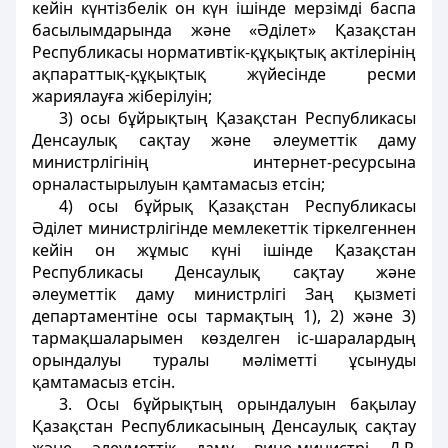
кейін күнтізбелік он күн ішінде мерзімді баспа
басылымдарында және «Әділет» Қазақстан
Республикасы нормативтік-құқықтық актілерінің
ақпараттық-құқықтық жүйесінде ресми
жариялауға жіберілуін;
3) осы бұйрықтың Қазақстан Республикасы
Денсаулық сақтау және әлеуметтік даму
министрлігінің интернет-ресурсына
орналастырылуын қамтамасыз етсін;
4) осы бұйрық Қазақстан Республикасы
Әділет министрлігінде мемлекеттік тіркелгеннен
кейін он жұмыс күні ішінде Қазақстан
Республикасы Денсаулық сақтау және
әлеуметтік даму министрлігі Заң қызметі
департаментіне осы тармақтың 1), 2) және 3)
тармақшаларымен көзделген іс-шаралардың
орындалуы туралы мәліметті ұсынуды
қамтамасыз етсін.
3. Осы бұйрықтың орындалуын бақылау
Қазақстан Республикасының Денсаулық сақтау