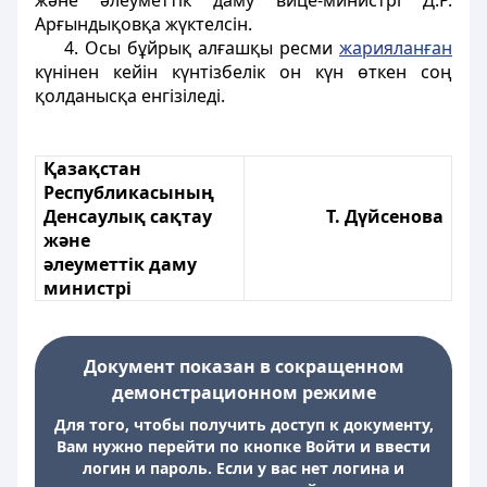
және әлеуметтік даму вице-министрі Д.Р.
Арғындықовқа жүктелсін.
4. Осы бұйрық алғашқы ресми
жарияланған
күнінен кейін күнтізбелік он күн өткен соң
қолданысқа енгізіледі.
Қазақстан
Республикасының
Денсаулық сақтау
Т. Дүйсенова
және
әлеуметтік даму
министрі
Документ показан в сокращенном
демонстрационном режиме
Для того, чтобы получить доступ к документу,
Вам нужно перейти по кнопке Войти и ввести
логин и пароль. Если у вас нет логина и