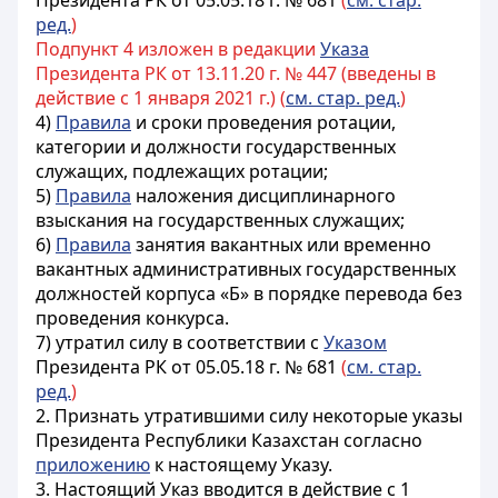
Президента РК от 05.05.18 г. № 681
(
см. стар.
ред.
)
Подпункт 4 изложен в редакции
Указа
Президента РК от 13.11.20 г. № 447 (введены в
действие с 1 января 2021 г.) (
см. стар. ред.
)
4)
Правила
и сроки проведения ротации,
категории и должности государственных
служащих, подлежащих ротации;
5)
Правила
наложения дисциплинарного
взыскания на государственных служащих;
6)
Правила
занятия вакантных или временно
вакантных административных государственных
должностей корпуса «Б» в порядке перевода без
проведения конкурса.
7) утратил силу в соответствии с
Указом
Президента РК от 05.05.18 г. № 681
(
см. стар.
ред.
)
2. Признать утратившими силу некоторые указы
Президента Республики Казахстан согласно
приложению
к настоящему Указу.
3. Настоящий Указ вводится в действие с 1