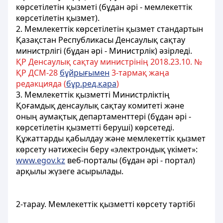
көрсетілетін қызметі (бұдан әрі - мемлекеттік
көрсетілетін қызмет).
2. Мемлекеттік көрсетілетін қызмет стандартын
Қазақстан Республикасы Денсаулық сақтау
министрлігі (бұдан әрі - Министрлік) әзірледі.
ҚР Денсаулық сақтау министрінің 2018.23.10. №
ҚР ДСМ-28
бұйрығымен
3-тармақ жаңа
редакцияда (
бұр.ред.қара
)
3. Мемлекеттік қызметті Министрліктің
Қоғамдық денсаулық сақтау комитеті және
оның аумақтық департаменттері (бұдан әрі -
көрсетілетін қызметті беруші) көрсетеді.
Құжаттарды қабылдау және мемлекеттік қызмет
көрсету нәтижесін беру «электрондық үкімет»:
www.egov.kz
веб-порталы (бұдан әрі - портал)
арқылы жүзеге асырылады.
2-тарау. Мемлекеттік қызметті көрсету тәртібі