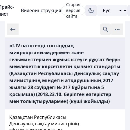
Старая
Прайс-
Видеоинструкция
версия
лист
сайта
«І-ІV патогенді топтардың
микроорганизмдерімен және
гельминттермен жұмыс істеуге рұқсат беру»
мемлекеттік көрсетілетін қызмет стандарты
(Қазақстан Республикасы Денсаулық сақтау
министрінің міндетін атқарушының 2017
жылғы 28 сәуірдегі № 217 бұйрығына 5-
қосымша) (2018.23.10. берілген өзгерістер
мен толықтырулармен) (күші жойылды)
Қазақстан Республикасы
Денсаулық сақтау министрінің