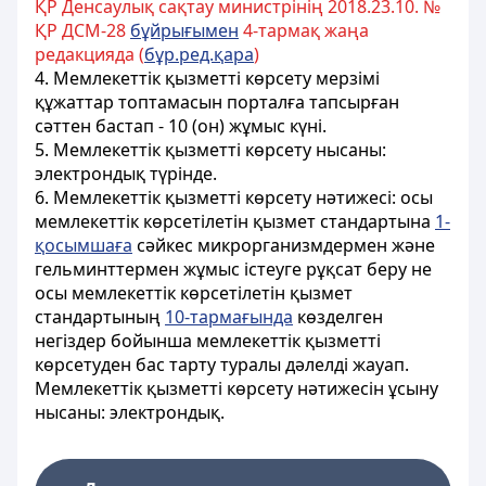
ҚР Денсаулық сақтау министрінің 2018.23.10. №
ҚР ДСМ-28
бұйрығымен
4-тармақ жаңа
редакцияда (
бұр.ред.қара
)
4. Мемлекеттік қызметті көрсету мерзімі
құжаттар топтамасын порталға тапсырған
сәттен бастап - 10 (он) жұмыс күні.
5. Мемлекеттік қызметті көрсету нысаны:
электрондық түрінде.
6. Мемлекеттік қызметті көрсету нәтижесі: осы
мемлекеттік көрсетілетін қызмет стандартына
1-
қосымшаға
сәйкес микрорганизмдермен және
гельминттермен жұмыс істеуге рұқсат беру не
осы мемлекеттік көрсетілетін қызмет
стандартының
10-тармағында
көзделген
негіздер бойынша мемлекеттік қызметті
көрсетуден бас тарту туралы дәлелді жауап.
Мемлекеттік қызметті көрсету нәтижесін ұсыну
нысаны: электрондық.