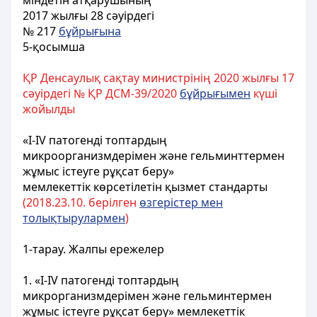
міндетін атқарушының
2017 жылғы 28 сәуірдегі
№ 217
бұйрығына
5-қосымша
ҚР Денсаулық сақтау министрінің 2020 жылғы 17
сәуірдегі № ҚР ДСМ-39/2020
бұйрығымен
күші
жойылды
«І-ІV патогенді топтардың
микроорганизмдерімен және гельминттермен
жұмыс істеуге рұқсат беру»
мемлекеттік көрсетілетін қызмет стандарты
(2018.23.10. берілген
өзгерістер мен
толықтырулармен
)
1-тарау. Жалпы ережелер
1. «I-IV патогенді топтардың
микрорганизмдерімен және гельминтермен
жұмыс істеуге рұқсат беру» мемлекеттік