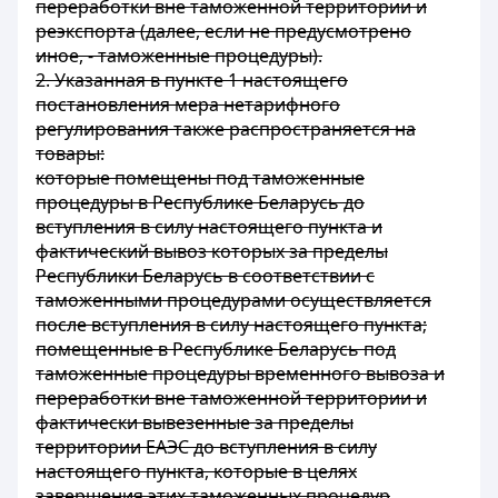
переработки вне таможенной территории и
реэкспорта (далее, если не предусмотрено
иное, - таможенные процедуры).
2. Указанная в пункте 1 настоящего
постановления мера нетарифного
регулирования также распространяется на
товары:
которые помещены под таможенные
процедуры в Республике Беларусь до
вступления в силу настоящего пункта и
фактический вывоз которых за пределы
Республики Беларусь в соответствии с
таможенными процедурами осуществляется
после вступления в силу настоящего пункта;
помещенные в Республике Беларусь под
таможенные процедуры временного вывоза и
переработки вне таможенной территории и
фактически вывезенные за пределы
территории ЕАЭС до вступления в силу
настоящего пункта, которые в целях
завершения этих таможенных процедур