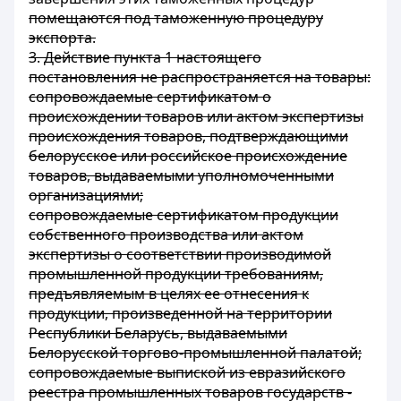
помещаются под таможенную процедуру
экспорта.
3. Действие пункта 1 настоящего
постановления не распространяется на товары:
сопровождаемые сертификатом о
происхождении товаров или актом экспертизы
происхождения товаров, подтверждающими
белорусское или российское происхождение
товаров, выдаваемыми уполномоченными
организациями;
сопровождаемые сертификатом продукции
собственного производства или актом
экспертизы о соответствии производимой
промышленной продукции требованиям,
предъявляемым в целях ее отнесения к
продукции, произведенной на территории
Республики Беларусь, выдаваемыми
Белорусской торгово-промышленной палатой;
сопровождаемые выпиской из евразийского
реестра промышленных товаров государств -