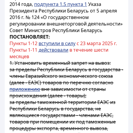
2014 года,
подпункта 1.5 пункта 1
Указа
Президента Республики Беларусь от 5 апреля
2016 г. № 124 «О государственном
регулировании внешнеторговой деятельности»
Совет Министров Республики Беларусь
ПОСТАНОВЛЯЕТ:
Пункты 1-12
вступили в силу
с 23 марта 2025 г.
Пункты 1-11
действовали
в течение шести
месяцев
1. Установить временный запрет на вывоз:
за пределы Республики Беларусь в государства -
члены Евразийского экономического союза
(далее - ЕАЭС) товаров по перечню согласно
приложению
вне зависимости от страны
происхождения (далее - товары);
за пределы таможенной территории ЕАЭС из
Республики Беларусь в государства, не
являющиеся государствами - членами ЕАЭС,
товаров при помещении их под таможенные
процедуры экспорта, временного вывоза,