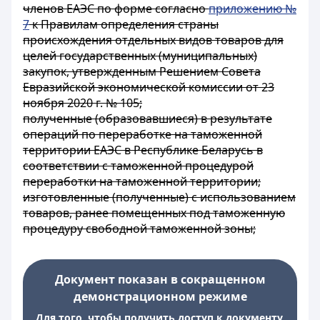
членов ЕАЭС по форме согласно
приложению №
7
к Правилам определения страны
происхождения отдельных видов товаров для
целей государственных (муниципальных)
закупок, утвержденным Решением Совета
Евразийской экономической комиссии от 23
ноября 2020 г. № 105;
полученные (образовавшиеся) в результате
операций по переработке на таможенной
территории ЕАЭС в Республике Беларусь в
соответствии с таможенной процедурой
переработки на таможенной территории;
изготовленные (полученные) с использованием
товаров, ранее помещенных под таможенную
процедуру свободной таможенной зоны;
Документ показан в сокращенном
демонстрационном режиме
Для того, чтобы получить доступ к документу,