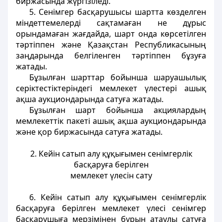
биржасында жүргізіледі.
5. Сенімгер басқарушысы шартта көзделген
міндеттемелерді сақтамаған не дұрыс
орындамаған жағдайда, шарт онда көрсетілген
тәртіппен және Қазақстан Республикасының
заңдарында белгіленген тәртіппен бұзуға
жатады.
Бұзылған шарттар бойынша шаруашылық
серіктестіктеріндегі мемлекет үлестері ашық
ақша аукциондарында сатуға жатады.
Бұзылған шарт бойынша акциялардың
мемлекеттік пакеті ашық ақша аукциондарында
және қор биржасында сатуға жатады.
2. Кейін сатып алу құқығымен сенімгерлік
басқаруға берілген
мемлекет үлесін сату
6. Кейін сатып алу құқығымен сенімгерлік
басқаруға берілген мемлекет үлесі сенімгер
басқарушыға мерзімінен бұрын атаулы сатуға