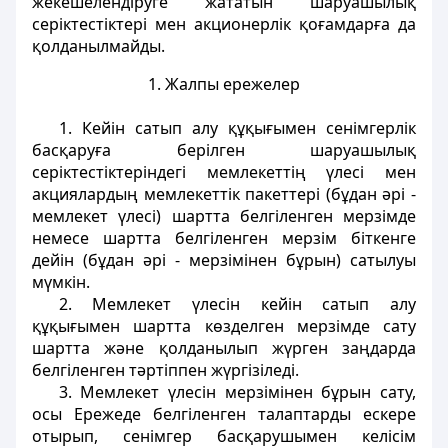
жекешелендіруге жататын шаруашылық
серіктестіктері мен акционерлік қоғамдарға да
қолданылмайды.
1. Жалпы ережелер
1. Кейін сатып алу құқығымен сенімгерлік
басқаруға берілген шаруашылық
серіктестіктеріндегі мемлекеттің үлесі мен
акциялардың мемлекеттік пакеттері (бұдан әрі -
мемлекет үлесі) шартта белгіленген мерзімде
немесе шартта белгіленген мерзім біткенге
дейін (бұдан әрі - мерзімінен бұрын) сатылуы
мүмкін.
2. Мемлекет үлесін кейін сатып алу
құқығымен шартта көзделген мерзімде сату
шартта және қолданылып жүрген заңдарда
белгіленген тәртіппен жүргізіледі.
3. Мемлекет үлесін мерзімінен бұрын сату,
осы Ережеде белгіленген талаптарды ескере
отырып, сенімгер басқарушымен келісім