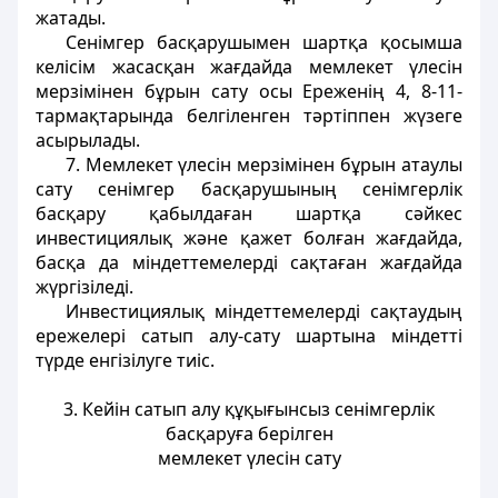
жатады.
Сенімгер басқарушымен шартқа қосымша
келісім жасасқан жағдайда мемлекет үлесін
мерзімінен бұрын сату осы Ереженің 4, 8-11-
тармақтарында белгіленген тәртіппен жүзеге
асырылады.
7. Мемлекет үлесін мерзімінен бұрын атаулы
сату сенімгер басқарушының сенімгерлік
басқару қабылдаған шартқа сәйкес
инвестициялық және қажет болған жағдайда,
басқа да міндеттемелерді сақтаған жағдайда
жүргізіледі.
Инвестициялық міндеттемелерді сақтаудың
ережелері сатып алу-сату шартына міндетті
түрде енгізілуге тиіс.
3. Кейін сатып алу құқығынсыз сенімгерлік
басқаруға берілген
мемлекет үлесін сату