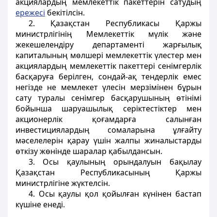
акциялардың мемлекеттік пакеттерін сатудың
ережесі
бекітілсін.
2. Қазақстан Республикасы Қаржы
министрлігінің Мемлекеттік мүлік және
жекешелендіру департаменті жарғылық
капиталының мөлшері мемлекеттік үлестер мен
акциялардың мемлекеттік пакеттері сенімгерлік
басқаруға берілген, сондай-ақ тендерлік емес
негізде не мемлекет үлесін мерзімінен бұрын
сату туралы сенімгер басқарушының өтінімі
бойынша шаруашылық серіктестіктер мен
акционерлік қоғамдарға салынған
инвестициялардың сомаларына ұлғайту
мәселелерін қарау үшін жалпы жиналыстарды
өткізу жөнінде шаралар қабылдансын.
3. Осы қаулының орындалуын бақылау
Қазақстан Республикасының Қаржы
министрлігіне жүктелсін.
4. Осы қаулы қол қойылған күнінен бастап
күшіне енеді.