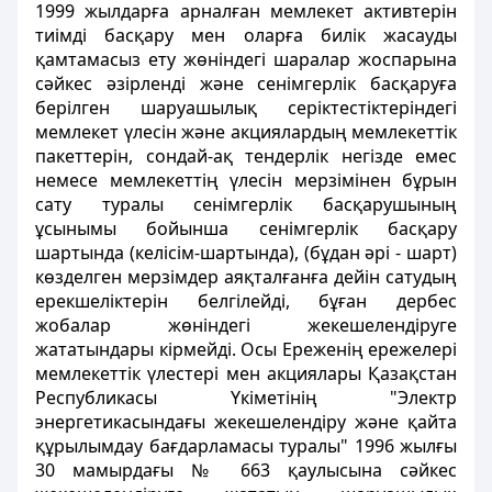
1999 жылдарға арналған мемлекет активтерін
тиімді басқару мен оларға билік жасауды
қамтамасыз ету жөніндегі шаралар жоспарына
сәйкес әзірленді және сенімгерлік басқаруға
берілген шаруашылық серіктестіктеріндегі
мемлекет үлесін және акциялардың мемлекеттік
пакеттерін, сондай-ақ тендерлік негізде емес
немесе мемлекеттің үлесін мерзімінен бұрын
сату туралы сенімгерлік басқарушының
ұсынымы бойынша сенімгерлік басқару
шартында (келісім-шартында), (бұдан әрі - шарт)
көзделген мерзімдер аяқталғанға дейін сатудың
ерекшеліктерін белгілейді, бұған дербес
жобалар жөніндегі жекешелендіруге
жататындары кірмейді. Осы Ереженің ережелері
мемлекеттік үлестері мен акциялары Қазақстан
Республикасы Үкіметінің "Электр
энергетикасындағы жекешелендіру және қайта
құрылымдау бағдарламасы туралы" 1996 жылғы
30 мамырдағы № 663 қаулысына сәйкес