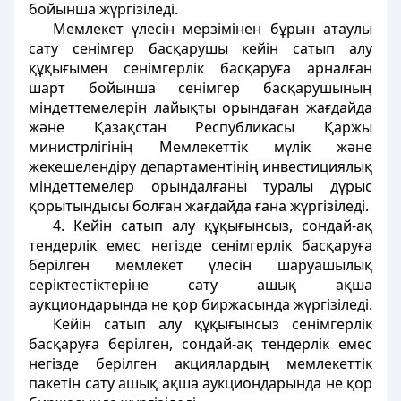
бойынша жүргізіледі.
Мемлекет үлесін мерзімінен бұрын атаулы
сату сенімгер басқарушы кейін сатып алу
құқығымен сенімгерлік басқаруға арналған
шарт бойынша сенімгер басқарушының
міндеттемелерін лайықты орындаған жағдайда
және Қазақстан Республикасы Қаржы
министрлігінің Мемлекеттік мүлік және
жекешелендіру департаментінің инвестициялық
міндеттемелер орындалғаны туралы дұрыс
қорытындысы болған жағдайда ғана жүргізіледі.
4. Кейін сатып алу құқығынсыз, сондай-ақ
тендерлік емес негізде сенімгерлік басқаруға
берілген мемлекет үлесін шаруашылық
серіктестіктеріне сату ашық ақша
аукциондарында не қор биржасында жүргізіледі.
Кейін сатып алу құқығынсыз сенімгерлік
басқаруға берілген, сондай-ақ тендерлік емес
негізде берілген акциялардың мемлекеттік
пакетін сату ашық ақша аукциондарында не қор