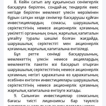
8. Кейін сатып алу құқығынсыз сенімгерлік
басқаруға берілген, сондай-ақ тендерлік емес
негізде берілген мемлекет үлесін мерзімінен
бұрын сатқан кезде сенімгер басқарушы құйған
инвестициялардың сомасы, шаруашылық
серіктестігінің немесе акционерлік қоғамның
уәкілетті органының оның жарғылық капиталын
ұлғайту туралы шешімі болған жағдайда,
шаруашылық серіктестігі мен акционерлік
қоғамның жарғылық капиталына енгізіледі.
Бұл ретте сенімді басқарушының,
мемлекеттің үлесін немесе акциялардың
мемлекеттік пакетін өзі басқарып отырған
шаруашылық серіктестігінің немесе акционерлік
қоғамның негізгі қаражатына өз қаражатының
есебінен енгізген инвестициялары шаруашылық
серіктестігінің немесе акционерлік қоғамның
жарғылық капиталына енгізуге жатады.
9. Салынған инвестициялар сомасының
бағасы тиісті лицензиясы бар тәуелсіз