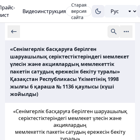
Старая
Прайс-
Видеоинструкция
версия
лист
сайта
«Сенімгерлік басқаруға берілген
шаруашылық серіктестіктеріндегі мемлекет
үлесін және акциялардың мемлекеттік
пакетін сатудың ережесін бекіту туралы»
Қазақстан Республикасы Үкіметінің 1998
жылғы 6 қараша № 1136 қаулысы (күші
жойылды)
«Сенімгерлік басқаруға берілген шаруашылық
серіктестіктеріндегі мемлекет үлесін және
акциялардың
мемлекеттік пакетін сатудың ережесін бекіту
туралы»