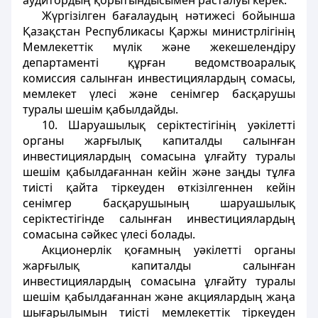
аудитордың қорытындысымен расталуы керек.
Жүргізілген бағалаудың нәтижесі бойынша
Қазақстан Республикасы Қаржы министрлігінің
Мемлекеттік мүлік және жекешелендіру
департаменті құрған ведомствоаралық
комиссия салынған инвестициялардың сомасы,
мемлекет үлесі және сенімгер басқарушы
туралы шешім қабылдайды.
10. Шаруашылық серіктестігінің уәкілетті
органы жарғылық капиталды салынған
инвестициялардың сомасына ұлғайту туралы
шешім қабылдағаннан кейін және заңды тұлға
тиісті қайта тіркеуден өткізілгеннен кейін
сенімгер басқарушының шаруашылық
серіктестігінде салынған инвестициялардың
сомасына сәйкес үлесі болады.
Акционерлік қоғамның уәкілетті органы
жарғылық капиталды салынған
инвестициялардың сомасына ұлғайту туралы
шешім қабылдағаннан және акциялардың жаңа
шығарылымын тиісті мемлекеттік тіркеуден