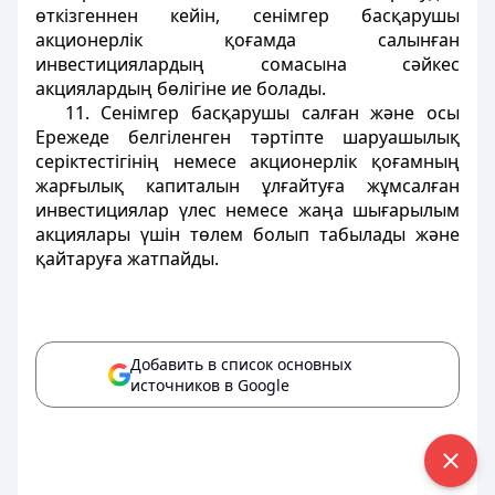
өткізгеннен кейін, сенімгер басқарушы
акционерлік қоғамда салынған
инвестициялардың сомасына сәйкес
акциялардың бөлігіне ие болады.
11. Сенімгер басқарушы салған және осы
Ережеде белгіленген тәртіпте шаруашылық
серіктестігінің немесе акционерлік қоғамның
жарғылық капиталын ұлғайтуға жұмсалған
инвестициялар үлес немесе жаңа шығарылым
акциялары үшін төлем болып табылады және
қайтаруға жатпайды.
Добавить в список основных
источников в Google