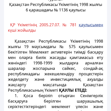
Қазақстан Республикасы Үкіметінің 1998 жылғы
6 қарашадағы № 1136 қаулысы
ҚР Үкіметінің 2005.27.07. № 781
қ
аулысымен
күші жойылды
Қазақстан Республикасы Үкіметінің 1998
жылғы 19 маусымдағы № 575 қаулысымен
бекітілген Мемлекет активтерін тиімді басқару
мен оларға билік жасауды қамтамасыз ету
жөніндегі 1998-1999 жылдарға арналған
шаралар жоспарына сәйкес, сондай-ақ
республикадағы жекешелендіру процестерін
жеделдету және инвестициялық ахуалды
жақсарту мақсатында Қазақстан
Республикасының Үкіметі
ҚАУЛЫ ЕТЕДІ:
1. Қоса беріліп отырған Сенімгерлік
басқаруға берілген шаруашылық
серіктестіктеріндегі мемлекет үлесін және