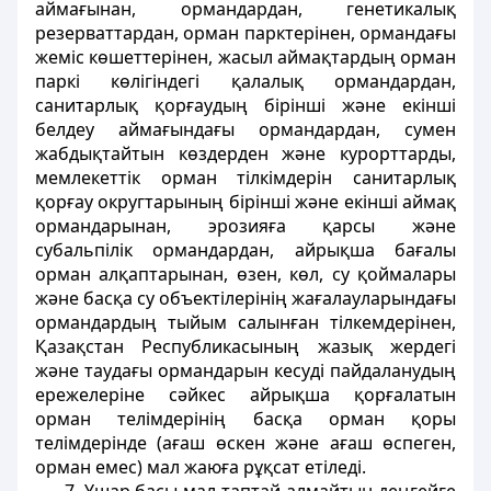
аймағынан, ормандардан, генетикалық
резерваттардан, орман парктерiнен, ормандағы
жемiс көшеттерiнен, жасыл аймақтардың орман
паркi көлiгіндегі қалалық ормандардан,
санитарлық қорғаудың бiрiншi және екiншi
белдеу аймағындағы ормандардан, сумен
жабдықтайтын көздерден және курорттарды,
мемлекеттік орман тiлкiмдерiн санитарлық
қорғау округтарының бiрiншi және екiншi аймақ
ормандарынан, эрозияға қарсы және
субальпiлiк ормандардан, айрықша бағалы
орман алқаптарынан, өзен, көл, су қоймалары
және басқа су объектiлерiнiң жағалауларындағы
ормандардың тыйым салынған тiлкемдерiнен,
Қазақстан Республикасының жазық жердегi
және таудағы ормандарын кесудi пайдаланудың
ережелерiне сәйкес айрықша қорғалатын
орман телiмдерiнiң басқа орман қоры
телiмдерiнде (ағаш өскен және ағаш өспеген,
орман емес) мал жаюға рұқсат етiледi.