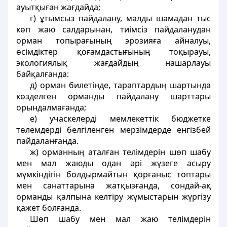
ауытқыған жағдайда;
г) ұтымсыз пайдалану, малды шамадан тыс
көп жаю салдарынан, тиiмсiз пайдаланудан
орман топырағының эрозияға айналуы,
өсiмдiктер қоғамдастығының тоқырауы,
экологиялық жағдайдың нашарлауы
байқалғанда:
д) орман билетiнде, тараптардың шартында
көзделген орманды пайдалану шарттары
орындалмағанда;
е) учаскелердi мемлекеттік бюджетке
төлемдердi белгiленген мерзiмдерде енгiзбей
пайдаланғанда.
ж) орманның аталған телiмдерiн шөп шабу
мен мал жаюды одан әрi жүзеге асыру
мүмкiндiгiн болдырмайтын қорғаныс топтары
мен санаттарына жатқызғанда, сондай-ақ
орманды қалпына келтiру жұмыстарын жүргiзу
қажет болғанда.
Шөп шабу мен мал жаю телiмдерiн