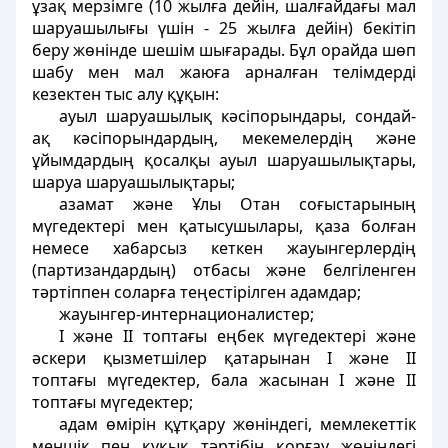
ұзақ мерзiмге (10 жылға дейiн, шалғайдағы мал
шаруашылығы үшiн - 25 жылға дейiн) бекітіп
беру жөнiнде шешiм шығарады. Бұл орайда шөп
шабу мен мал жаюға арналған телiмдердi
кезектен тыс алу құқын:
ауыл шаруашылық кәсiпорындары, сондай-
ақ кәсiпорындардың, мекемелердiң және
ұйымдардың қосалқы ауыл шаруашылықтары,
шаруа шаруашылықтары;
азамат және Ұлы Отан соғыстарының
мүгедектерi мен қатысушылары, қаза болған
немесе хабарсыз кеткен жауынгерлердiң
(партизандардың) отбасы және белгiленген
тәртiппен соларға теңестiрiлген адамдар;
жауынгер-интернационалистер;
I және II топтағы еңбек мүгедектерi және
әскери қызметшiлер қатарынан I және II
топтағы мүгедектер, бала жасынан I және II
топтағы мүгедектер;
адам өмiрiн құтқару жөніндегі, мемлекеттік
меншiк пен құқық тәртібін қорғау жөніндегі