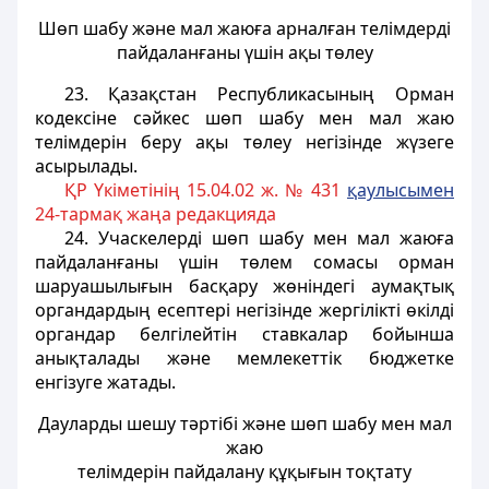
Шөп шабу және мал жаюға арналған телiмдердi
пайдаланғаны үшiн ақы төлеу
23. Қазақстан Республикасының Орман
кодексiне сәйкес шөп шабу мен мал жаю
телiмдерiн беру ақы төлеу негiзiнде жүзеге
асырылады.
ҚР Үкіметінің 15.04.02 ж. № 431
қаулысымен
24-тармақ жаңа редакцияда
24. Учаскелердi шөп шабу мен мал жаюға
пайдаланғаны үшiн төлем сомасы орман
шаруашылығын басқару жөніндегі аумақтық
органдардың есептерi негiзiнде жергіліктi өкiлдi
органдар белгiлейтiн ставкалар бойынша
анықталады және мемлекеттік бюджетке
енгiзуге жатады.
Дауларды шешу тәртібі және шөп шабу мен мал
жаю
телiмдерiн пайдалану құқығын тоқтату