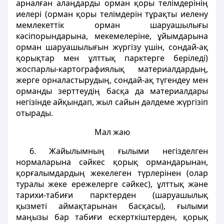
арналған алаңдарды орман қоры телiмдерiнiң
иелерi (орман қоры телiмдерiн тұрақты иелену
мемлекеттік орман шаруашылығы
кәсiпорындарына, мекемелерiне, ұйымдарына
орман шаруашылығын жүргiзу үшiн, сондай-ақ
қорықтар мен ұлттық парктерге берiледi)
жоспарлы-картографиялық материалдардың,
жерге орналастырудың, сондай-ақ түгендеу мен
орманды зерттеудiң басқа да материалдары
негiзiнде айқындап, жыл сайын дәлдеме жүргiзiп
отырады.
Мал жаю
6. Жайылымның ғылыми негiзделген
нормаларына сәйкес қорық ормандарынан,
қорғалымдардың жекелеген түрлерiнен (олар
туралы жеке ережелерге сәйкес), ұлттық және
тарихи-табиғи парктерден (шаруашылық
қызметi аймақтарынан басқасы), ғылыми
маңызы бар табиғи ескерткiштерден, қорық