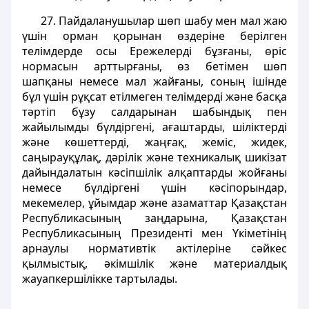
27. Пайдаланушылар шөп шабу мен мал жаю
үшiн орман қорынан өздерiне берiлген
телiмдерде осы Ережелердi бұзғаны, өрiс
нормасын арттырғаны, өз бетiмен шөп
шапқаны немесе мал жайғаны, соның iшiнде
бұл үшiн рұқсат етiлмеген телiмдердi және басқа
тәртiп бұзу салдарынан шабындық пен
жайылымды бүлдiргенi, ағаштарды, шiлiктердi
және көшеттердi, жаңғақ, жемiс, жидек,
саңырауқұлақ, дәрiлiк және техникалық шикiзат
дайындалатын кәсiпшiлiк алқаптарды жойғаны
немесе бүлдiргенi үшiн кәсiпорындар,
мекемелер, ұйымдар және азаматтар Қазақстан
Республикасының заңдарына, Қазақстан
Республикасының Президентi мен Үкіметінiң
арнаулы нормативтiк актілеріне сәйкес
қылмыстық, әкiмшiлiк және материалдық
жауапкершiлiкке тартылады.