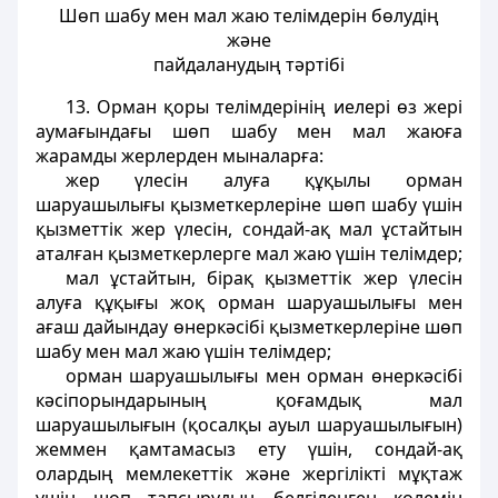
Шөп шабу мен мал жаю телiмдерiн бөлудiң
және
пайдаланудың тәртібі
13. Орман қоры телiмдерiнiң иелерi өз жерi
аумағындағы шөп шабу мен мал жаюға
жарамды жерлерден мыналарға:
жер үлесiн алуға құқылы орман
шаруашылығы қызметкерлерiне шөп шабу үшiн
қызметтiк жер үлесiн, сондай-ақ мал ұстайтын
аталған қызметкерлерге мал жаю үшiн телiмдер;
мал ұстайтын, бiрақ қызметтiк жер үлесiн
алуға құқығы жоқ орман шаруашылығы мен
ағаш дайындау өнеркәсiбi қызметкерлерiне шөп
шабу мен мал жаю үшiн телiмдер;
орман шаруашылығы мен орман өнеркәсiбi
кәсiпорындарының қоғамдық мал
шаруашылығын (қосалқы ауыл шаруашылығын)
жеммен қамтамасыз ету үшiн, сондай-ақ
олардың мемлекеттік және жергiлiктi мұқтаж