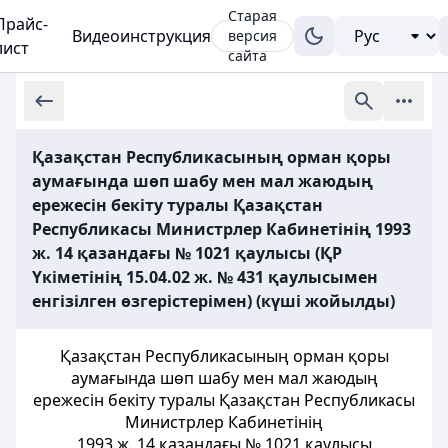
Старая
Прайс-
Видеоинструкция
версия
лист
сайта
Қазақстан Республикасының орман қоры
аумағында шөп шабу мен мал жаюдың
ережесін бекіту туралы Қазақстан
Республикасы Министрлер Кабинетінің 1993
ж. 14 қазандағы № 1021 қаулысы (ҚР
Үкіметінің 15.04.02 ж. № 431 қаулысымен
енгізілген өзгерістерімен) (күші жойылды)
Қазақстан Республикасының орман қоры
аумағында шөп шабу мен мал жаюдың
ережесін бекіту туралы Қазақстан Республикасы
Министрлер Кабинетінің
1993 ж. 14 қазандағы № 1021 қаулысы