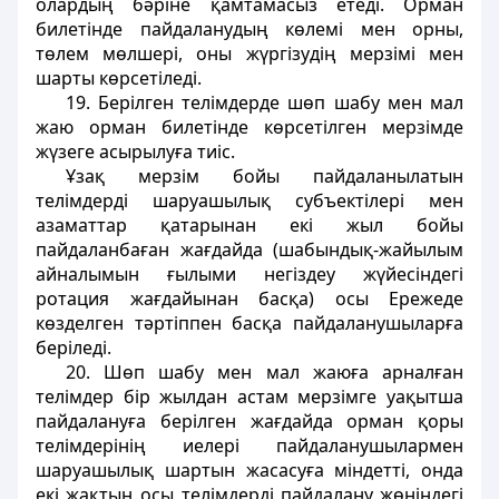
олардың бәрiне қамтамасыз етедi. Орман
билетiнде пайдаланудың көлемi мен орны,
төлем мөлшерi, оны жүргiзудiң мерзiмi мен
шарты көрсетiледi.
19. Берiлген телiмдерде шөп шабу мен мал
жаю орман билетiнде көрсетiлген мерзiмде
жүзеге асырылуға тиiс.
Ұзақ мерзiм бойы пайдаланылатын
телiмдердi шаруашылық субъектiлерi мен
азаматтар қатарынан екi жыл бойы
пайдаланбаған жағдайда (шабындық-жайылым
айналымын ғылыми негiздеу жүйесіндегі
ротация жағдайынан басқа) осы Ережеде
көзделген тәртiппен басқа пайдаланушыларға
берiледi.
20. Шөп шабу мен мал жаюға арналған
телiмдер бiр жылдан астам мерзiмге уақытша
пайдалануға берiлген жағдайда орман қоры
телiмдерiнiң иелерi пайдаланушылармен
шаруашылық шартын жасасуға мiндеттi, онда
екi жақтың осы телiмдердi пайдалану жөніндегі