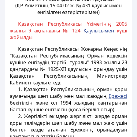
(ҚР Үкіметінің 15.04.02 ж. № 431 қаулысымен
енгізілген өзгерістерімен)
Қазақстан Республикасы Үкіметінің 2005
жылғы 9 ақпандағы № 124
Қаулысымен
күші
жойылды
Қазақстан Республикасы Жоғарғы Кеңесiнiң
"Қазақстан Республикасының Орман кодексiн
күшiне енгiзудiң тәртібі туралы" 1993 жылғы 23
қаңтардағы № 1925-XII қаулысын орындау үшiн
Қазақстан Республикасының Министрлер
Кабинетi қаулы етедi:
1. Қазақстан Республикасының орман қоры
аумағында шөп шабу мен мал жаюдың
Ережесi
бекітілсiн және ол 1994 жылдың қаңтарынан
бастап күшiне енгiзiлсiн (қоса берiлiп отыр).
2. Жергiлiктi әкiмдер жергiлiктi жерде орман
қоры телiмдерiн шөп шабу және мал жаю үшiн
бөлген кезде аталған Ереженiң орындалуын
қамтамасыз ететiн болсын.