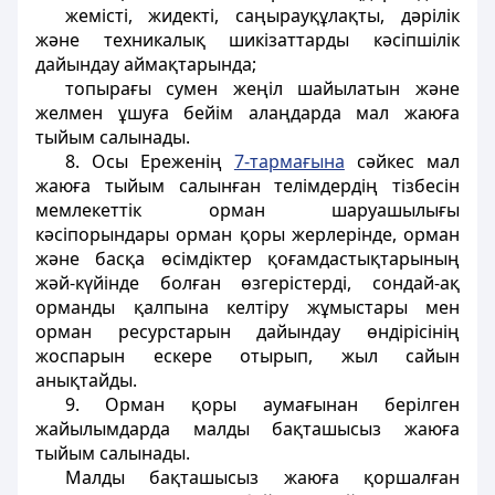
жемiстi, жидектi, саңырауқұлақты, дәрiлiк
және техникалық шикiзаттарды кәсiпшiлiк
дайындау аймақтарында;
топырағы сумен жеңiл шайылатын және
желмен ұшуға бейiм алаңдарда мал жаюға
тыйым салынады.
8. Осы Ереженiң
7-тармағына
сәйкес мал
жаюға тыйым салынған телiмдердiң тiзбесiн
мемлекеттік орман шаруашылығы
кәсiпорындары орман қоры жерлерiнде, орман
және басқа өсiмдiктер қоғамдастықтарының
жәй-күйiнде болған өзгерiстердi, сондай-ақ
орманды қалпына келтiру жұмыстары мен
орман ресурстарын дайындау өндiрiсiнiң
жоспарын ескере отырып, жыл сайын
анықтайды.
9. Орман қоры аумағынан берiлген
жайылымдарда малды бақташысыз жаюға
тыйым салынады.
Малды бақташысыз жаюға қоршалған