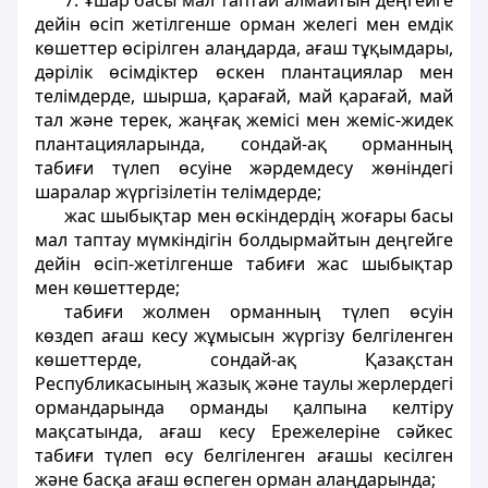
7. Ұшар басы мал таптай алмайтын деңгейге
дейiн өсiп жетiлгенше орман желегi мен емдiк
көшеттер өсiрiлген алаңдарда, ағаш тұқымдары,
дәрiлiк өсiмдiктер өскен плантациялар мен
телiмдерде, шырша, қарағай, май қарағай, май
тал және терек, жаңғақ жемiсi мен жемiс-жидек
плантацияларында, сондай-ақ орманның
табиғи түлеп өсуiне жәрдемдесу жөніндегі
шаралар жүргiзiлетiн телiмдерде;
жас шыбықтар мен өскiндердiң жоғары басы
мал таптау мүмкiндiгiн болдырмайтын деңгейге
дейiн өсiп-жетiлгенше табиғи жас шыбықтар
мен көшеттерде;
табиғи жолмен орманның түлеп өсуiн
көздеп ағаш кесу жұмысын жүргiзу белгiленген
көшеттерде, сондай-ақ Қазақстан
Республикасының жазық және таулы жерлердегi
ормандарында орманды қалпына келтiру
мақсатында, ағаш кесу Ережелерiне сәйкес
табиғи түлеп өсу белгiленген ағашы кесiлген
және басқа ағаш өспеген орман алаңдарында;