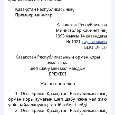
Қазақстан Республикасының
Премьер-министрi
Қазақстан Республикасы
Министрлер Кабинетінің
1993 жылғы 14 қазандағы
№ 1021
қаулысымен
БЕКIТIЛГЕН
Қазақстан Республикасының орман қоры
аумағында
шөп шабу мен мал жаюдың
ЕРЕЖЕСI
Жалпы ережелер
1. Осы Ереже Қазақстан Республикасының
орман қоры аумағын шөп шабу және мал жаю
үшiн пайдаланудың тәртібін белгiлейдi.
2. Осы Ереже Қазақстан Республикасының