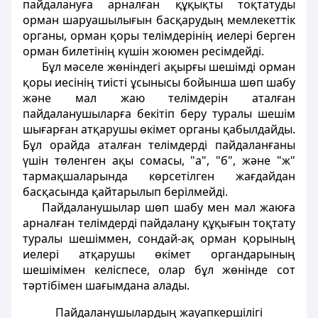
пайдалануға арналған құқықты тоқтатуды
орман шаруашылығын басқарудың мемлекеттік
органы, орман қоры телiмдерiнiң иелерi берген
орман билетiнiң күшiн жоюмен ресiмдейдi.
Бұл мәселе жөніндегі ақырғы шешiмдi орман
қоры иесiнiң тиiстi ұсынысы бойынша шөп шабу
және мал жаю телiмдерiн аталған
пайдаланушыларға бекітіп беру туралы шешiм
шығарған атқарушы өкiмет органы қабылдайды.
Бұл орайда аталған телiмдердi пайдаланғаны
үшiн төленген ақы сомасы, "а", "б", және "ж"
тармақшаларында көрсетiлген жағдайдан
басқасында қайтарылып берiлмейдi.
Пайдаланушылар шөп шабу мен мал жаюға
арналған телiмдердi пайдалану құқығын тоқтату
туралы шешiммен, сондай-ақ орман қорының
иелерi атқарушы өкiмет органдарының
шешiмiмен келiспесе, олар бұл жөнiнде сот
тәртібімен шағымдана алады.
Пайдаланушылардың жауапкершiлiгi