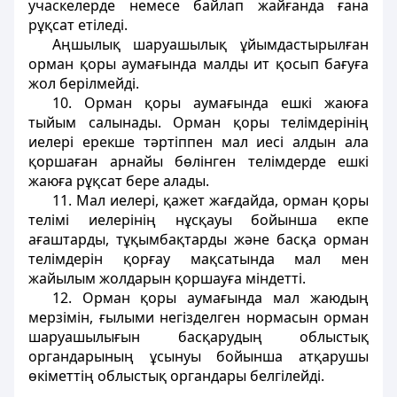
учаскелерде немесе байлап жайғанда ғана
рұқсат етiледi.
Аңшылық шаруашылық ұйымдастырылған
орман қоры аумағында малды ит қосып бағуға
жол берiлмейдi.
10. Орман қоры аумағында ешкi жаюға
тыйым салынады. Орман қоры телiмдерiнiң
иелерi ерекше тәртiппен мал иесi алдын ала
қоршаған арнайы бөлiнген телiмдерде ешкi
жаюға рұқсат бере алады.
11. Мал иелерi, қажет жағдайда, орман қоры
телiмi иелерiнiң нұсқауы бойынша екпе
ағаштарды, тұқымбақтарды және басқа орман
телiмдерiн қорғау мақсатында мал мен
жайылым жолдарын қоршауға мiндеттi.
12. Орман қоры аумағында мал жаюдың
мерзiмiн, ғылыми негiзделген нормасын орман
шаруашылығын басқарудың облыстық
органдарының ұсынуы бойынша атқарушы
өкiметтiң облыстық органдары белгiлейдi.