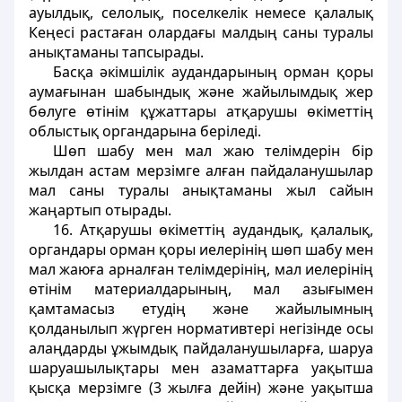
ауылдық, селолық, поселкелiк немесе қалалық
Кеңесi растаған олардағы малдың саны туралы
анықтаманы тапсырады.
Басқа әкiмшiлiк аудандарының орман қоры
аумағынан шабындық және жайылымдық жер
бөлуге өтiнiм құжаттары атқарушы өкiметтiң
облыстық органдарына берiледi.
Шөп шабу мен мал жаю телiмдерiн бiр
жылдан астам мерзiмге алған пайдаланушылар
мал саны туралы анықтаманы жыл сайын
жаңартып отырады.
16. Атқарушы өкiметтiң аудандық, қалалық,
органдары орман қоры иелерiнiң шөп шабу мен
мал жаюға арналған телiмдерiнiң, мал иелерiнiң
өтiнiм материалдарының, мал азығымен
қамтамасыз етудiң және жайылымның
қолданылып жүрген нормативтерi негiзiнде осы
алаңдарды ұжымдық пайдаланушыларға, шаруа
шаруашылықтары мен азаматтарға уақытша
қысқа мерзiмге (3 жылға дейiн) және уақытша