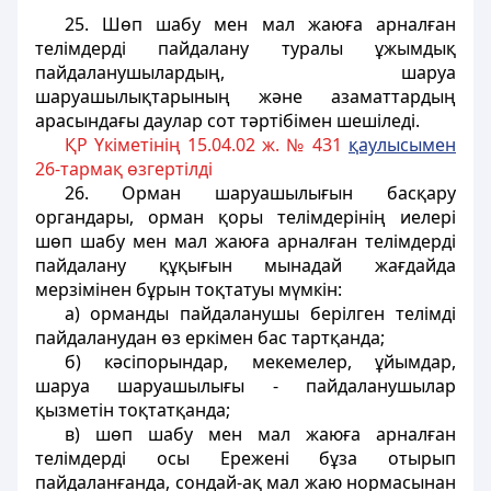
25. Шөп шабу мен мал жаюға арналған
телiмдердi пайдалану туралы ұжымдық
пайдаланушылардың, шаруа
шаруашылықтарының және азаматтардың
арасындағы даулар сот тәртібімен шешiледi.
ҚР Үкіметінің 15.04.02 ж. № 431
қаулысымен
26-тармақ өзгертілді
26. Орман шаруашылығын басқару
органдары, орман қоры телiмдерiнiң иелерi
шөп шабу мен мал жаюға арналған телiмдердi
пайдалану құқығын мынадай жағдайда
мерзiмiнен бұрын тоқтатуы мүмкiн:
а) орманды пайдаланушы берiлген телiмдi
пайдаланудан өз еркiмен бас тартқанда;
б) кәсiпорындар, мекемелер, ұйымдар,
шаруа шаруашылығы - пайдаланушылар
қызметiн тоқтатқанда;
в) шөп шабу мен мал жаюға арналған
телiмдердi осы Ереженi бұза отырып
пайдаланғанда, сондай-ақ мал жаю нормасынан