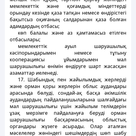
мемлекеттік және қоғамдық мiндеттердi
орындау кезiнде қаза тапқан немесе өндiрiстегi
бақытсыз оқиғаның салдарынан қаза болған
адамдардың отбасы;
көп балалы және аз қамтамасыз етiлген
отбасылары;
мемлекеттік ауыл шаруашылық
кәсiпорындарымен немесе тұтыну
кооперациясы ұйымдарымен мал
шаруашылығы өнiмiн өндiруге шарт жасасқан
азаматтар иеленедi.
17. Шабындық пен жайылымдық жерлердi
және орман қоры жерлерiн облыс аудандары
арасында бөлудi, сондай-ақ басқа әкiмшiлiк
аудандардың пайдаланушыларына шалғайдағы
мал шаруашылығы үшiн жайылым телiмдерiн
ұзақ мерзiмге пайдалануға берудi орман
шаруашылығы басқармасының облыстық
органдары жүзеге асырады. Олар аталған
мәселелер жөніндегі шешiмдердiң шөп шабу