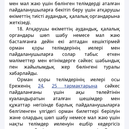
мен мал жаю үшiн бөлiнген телiмдердi аталған
пайдаланушыларға бекітіп беру үшiн атқарушы
өкiметтiң тиiстi аудандық, қалалық органдарына
жеткiзедi.
18. Атқарушы өкiметтiң аудандық, қалалық
органдары шөп шабу немесе мал жаю
басталғанға дейiн екi аптадан кешiктiрмей
орман қоры телiмдерiнiң иелерi мен
пайдаланушыларға солар табыс еткен
мәлiметтер мен өтiнiмдерге сәйкес шабындық
пен жайылымдық жер бөлiнгенi туралы
хабарлайды.
Орман қоры телiмдерiнiң иелерi осы
Ереженiң
24
,
25 тармақтарына
сәйкес
пайдаланғаны үшiн ақы төлейтiнiн
куәландыратын аталған шешiмдер мен
құжаттар негiзiнде барлық пайдаланушыларға
белгiленген үлгiдегi орман билеттерi берiлуiн
және олардың шөп шабу немесе мал жаю үшiн
нақты телiмдер иеленуiн ешбiр кедергiсiз