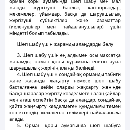
орман қоры аумағында шөп шабу мен мал
жаюды жүргiзушi барлық кәсiпорындар,
мекемелер, ұйымдар, басқа да шаруашылық
жүргiзушi субъектiлер және азаматтар
(иеленушiлер мен пайдаланушылар) үшiн
мiндеттi болып табылады.
Шөп шабу үшiн жарамды алаңдарды бөлу
3. Шөп шабу үшiн ең алдымен осы мақсатқа
жарамды, орман қоры құрамына енетiн ауыл
шаруашылық жерiнiң алаңы бөлiнедi.
4. Шөп шабу үшiн сондай-ақ орманды табиғи
және жасанды жаңарту немесе шөп шабу
басталғанға дейiн оларды жақсарту жөнiнде
басқа шаралар жүргiзу көзделмеген алаңқайлар
мен ағаш өспейтiн басқа да алаңдар, сондай-ақ
қайта жаңғырту көзделмеген құндылығы төмен
көшеттердiң жекелеген телiмдерi пайдаланыла
алады.
5. Орман қоры аумағында шөп шабуға