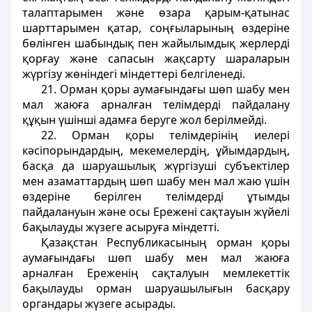
талаптарымен және өзара қарым-қатынас
шарттарымен қатар, соңғыларының өздерiне
бөлiнген шабындық пен жайылымдық жерлердi
қорғау және сапасын жақсарту шараларын
жүргiзу жөніндегі мiндеттерi белгiленедi.
21. Орман қоры аумағындағы шөп шабу мен
мал жаюға арналған телiмдердi пайдалану
құқын үшiншi адамға беруге жол берiлмейдi.
22. Орман қоры телiмдерiнiң иелерi
кәсiпорындардың, мекемелердiң, ұйымдардың,
басқа да шаруашылық жүргiзушi субъектiлер
мен азаматтардың шөп шабу мен мал жаю үшiн
өздерiне берiлген телiмдердi ұтымды
пайдалануын және осы Ереженi сақтауын жүйелi
бақылауды жүзеге асыруға мiндеттi.
Қазақстан Республикасының орман қоры
аумағындағы шөп шабу мен мал жаюға
арналған Ереженiң сақталуын мемлекеттік
бақылауды орман шаруашылығын басқару
органдары жүзеге асырады.