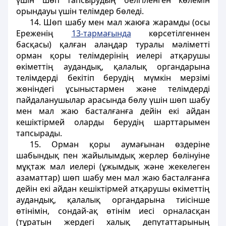
үшiн шөп тапсырудың белгiленген көлемiн
орындауы үшiн телiмдер бөледi.
14. Шөп шабу мен мал жаюға жарамды (осы
Ереженiң
13-тармағында
көрсетiлгеннен
басқасы) қалған алаңдар туралы мәлiметтi
орман қоры телiмдерiнiң иелерi атқарушы
өкiметтiң аудандық, қалалық органдарына
телiмдердi бекітіп берудiң мүмкiн мерзiмi
жөніндегі ұсыныстармен және телiмдердi
пайдаланушылар арасында бөлу үшiн шөп шабу
мен мал жаю басталғанға дейiн екi айдан
кешiктiрмей оларды берудiң шарттарымен
тапсырады.
15. Орман қоры аумағынан өздерiне
шабындық пен жайылымдық жерлер бөлiнуiне
мұқтаж мал иелерi (ұжымдық және жекелеген
азаматтар) шөп шабу мен мал жаю басталғанға
дейiн екi айдан кешiктiрмей атқарушы өкiметтiң
аудандық, қалалық органдарына тиiсiнше
өтiнiмiн, сондай-ақ өтiнiм иесi орналасқан
(тұратын жердегi халық депутаттарының