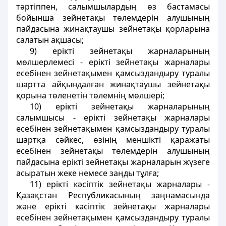
тәртiппен, салымшылардың өз бастамасы
бойынша зейнетақы төлемдерін алушының
пайдасына жинақтаушы зейнетақы қорларына
салатын ақшасы;
9) ерiктi зейнетақы жарналарының
мөлшерлемесі - ерiктi зейнетақы жарналары
есебiнен зейнетақымен қамсыздандыру туралы
шартта айқындалған жинақтаушы зейнетақы
қорына төленетiн төлемнiң мөлшерi;
10) ерiктi зейнетақы жарналарының
салымшысы - ерiктi зейнетақы жарналары
есебiнен зейнетақымен қамсыздандыру туралы
шартқа сәйкес, өзiнiң меншікті қаражаты
есебiнен зейнетақы төлемдерін алушының
пайдасына ерiктi зейнетақы жарналарын жүзеге
асыратын жеке немесе заңды тұлға;
11) ерiктi кәсiптiк зейнетақы жарналары -
Қазақстан Республикасының заңнамасында
және ерiктi кәсiптiк зейнетақы жарналары
есебiнен зейнетақымен қамсыздандыру туралы