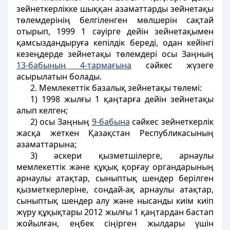
зейнеткерлiкке шыққан азаматтарды зейнетақы
төлемдерiнiң белгiленген мөлшерiн сақтай
отырып, 1999 1 сәуірге дейін зейнетақымен
қамсыздандыруға кепiлдiк бередi, одан кейінгі
кезеңдерде зейнетақы төлемдері осы Заңның
13-бабының 4-тармағына
сәйкес жүзеге
асырылатын болады.
2. Мемлекеттік базалық зейнетақы төлемi:
1) 1998 жылғы 1 қаңтарға дейiн зейнетақы
алып келген;
2) осы Заңның
9-бабына
сәйкес зейнеткерлік
жасқа жеткен Қазақстан Республикасының
азаматтарына;
3) әскери қызметшілерге, арнаулы
мемлекеттік және құқық қорғау органдарының
арнаулы атақтар, сыныптық шендер берілген
қызметкерлеріне, сондай-ақ арнаулы атақтар,
сыныптық шендер алу және нысанды киім киіп
жүру құқықтары 2012 жылғы 1 қаңтардан бастап
жойылған, еңбек сіңірген жылдары үшін