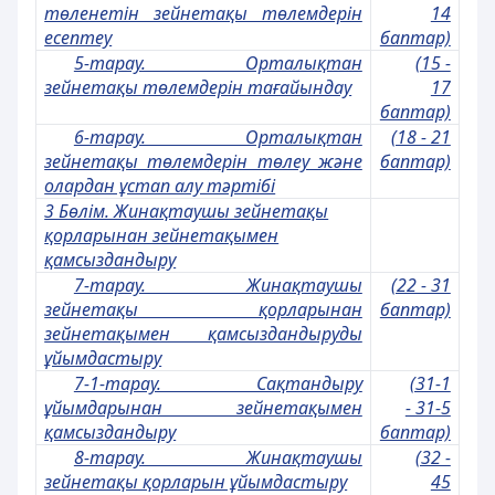
төленетiн зейнетақы төлемдерiн
14
есептеу
баптар)
5-тарау. Орталықтан
(15 -
зейнетақы төлемдерiн тағайындау
17
баптар)
6-тарау. Орталықтан
(18 - 21
зейнетақы төлемдерiн төлеу және
баптар)
олардан ұстап алу тәртібі
3 Бөлім. Жинақтаушы зейнетақы
қорларынан зейнетақымен
қамсыздандыру
7-тарау. Жинақтаушы
(22 - 31
зейнетақы қорларынан
баптар)
зейнетақымен қамсыздандыруды
ұйымдастыру
7-1-тарау. Сақтандыру
(31-1
ұйымдарынан зейнетақымен
- 31-5
қамсыздандыру
баптар)
8-тарау. Жинақтаушы
(32 -
зейнетақы қорларын ұйымдастыру
45