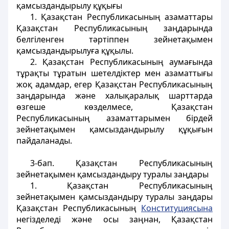
қамсыздандырылу құқығы
1. Қазақстан Республикасының азаматтары
Қазақстан Республикасының заңдарында
белгiленген тәртiппен зейнетақымен
қамсыздандырылуға құқылы.
2. Қазақстан Республикасының аумағында
тұрақты тұратын шетелдiктер мен азаматтығы
жоқ адамдар, егер Қазақстан Республикасының
заңдарында және
халықаралық шарттарда
өзгеше көзделмесе, Қазақстан
Республикасының азаматтарымен бiрдей
зейнетақымен қамсыздандырылу құқығын
пайдаланады.
3-бап
. Қазақстан Республикасының
зейнетақымен қамсыздандыру туралы заңдары
1. Қазақстан Республикасының
зейнетақымен қамсыздандыру туралы заңдары
Қазақстан Республикасының
Конституциясына
негiзделедi және осы заңнан, Қазақстан