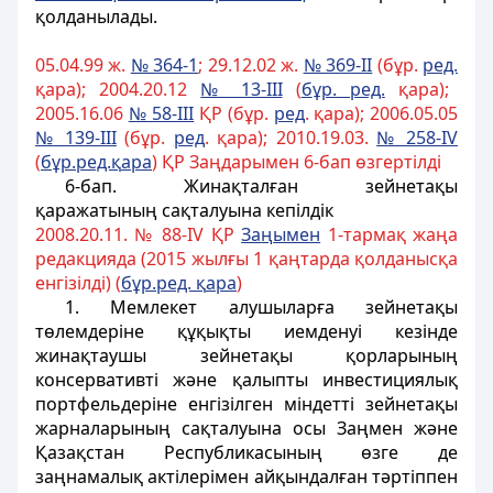
қолданылады.
05.04.99 ж.
№ 364-1
; 29.12.02 ж.
№ 369-II
(бұр.
ред.
қара); 2004.20.12
№ 13-III
(
б
ұ
р. ред.
қара);
2005.16.06
№ 58-III
ҚР (бұр.
ред
. қара); 2006.05.05
№ 139-III
(бұр.
ред
. қара); 2010.19.03.
№ 258-ІV
(
б
ұ
р.ред.
қ
ара
) ҚР Заңдарымен 6-бап өзгертілді
6-бап
. Жинақталған зейнетақы
қаражатының сақталуына кепілдік
2008.20.11. № 88-IV ҚР
За
ң
ымен
1-тармақ жаңа
редакцияда (2015 жылғы 1 қаңтарда қолданысқа
енгізілді) (
б
ұ
р.ред.
қ
ара
)
1. Мемлекет алушыларға зейнетақы
төлемдеріне құқықты иемденуі кезінде
жинақтаушы зейнетақы қорларының
консервативті және қалыпты инвестициялық
портфельдеріне енгізілген міндетті зейнетақы
жарналарының сақталуына осы Заңмен және
Қазақстан Республикасының өзге де
заңнамалық актілерімен айқындалған тәртіппен