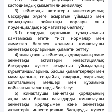
кастодиандық қызметін лицензиялау;
3) зейнетақы активтерін инвестициялық
басқаруды жүзеге асыратын ұйымдар мен
жинақтаушы зейнетақы қорлары үшін
пруденциалдық нормативтер белгілеу;
3-1) олардың қаржылық тұрақтылығын
қамтамасыз ететін тиісті нормалар мен
лимиттер белгілеу жолымен жинақтаушы
зейнетақы қорларының қызметін реттеу;
4) жинақтаушы зейнетақы қорларының және
зейнетақы активтерiн инвестициялық
басқаруды жүзеге асыратын ұйымдардың
құрылтайшыларына, басшы қызметкерлерi мен
мамандарына, сондай-ақ олардың жарғылық
капиталының мөлшерi мен құрамына
қойылатын талаптарды белгiлеу;
5) жинақтаушы зейнетақы қорларының
ақша мен бағалы қағаздарды жинақтаушы
зейнетақы қорларымен және зейнетақы
активтерін инвестициялық басқаруды жүзеге