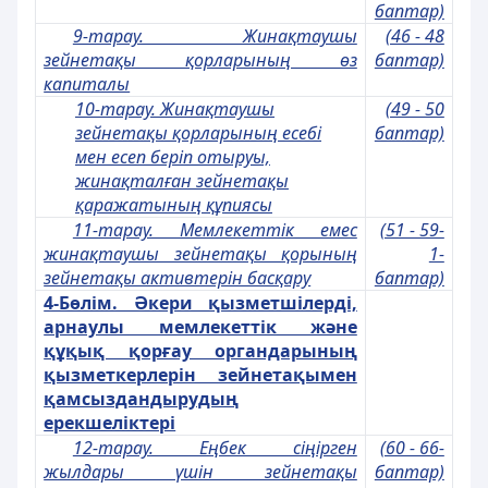
баптар)
9-тарау. Жинақтаушы
(46 - 48
зейнетақы қорларының өз
баптар)
капиталы
10-тарау. Жинақтаушы
(49 - 50
зейнетақы қорларының есебi
баптар)
мен есеп берiп отыруы,
жинақталған зейнетақы
қаражатының құпиясы
11-тарау. Мемлекеттік емес
(51 - 59-
жинақтаушы зейнетақы қорының
1-
зейнетақы активтерiн басқару
баптар)
4-Бөлім. Әкери қызметшілерді,
арнаулы мемлекеттік және
құқық қорғау органдарының
қызметкерлерін зейнетақымен
қамсыздандырудың
ерекшеліктері
12-тарау. Еңбек сіңірген
(60 - 66-
жылдары үшін зейнетақы
баптар)