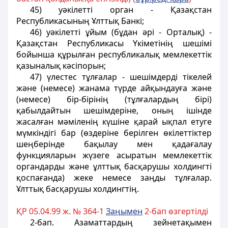
45) уәкілетті орган - Қазақстан
Республикасының Ұлттық Банкі;
46) уәкiлеттi ұйым (бұдан әрi - Орталық) -
Қазақстан Республикасы Үкiметiнің шешімі
бойынша құрылған республикалық мемлекеттiк
қазыналық кәсiпорын;
47) үлестес тұлғалар - шешiмдердi тiкелей
және (немесе) жанама түрде айқындауға және
(немесе) бір-бірінің (тұлғалардың бiрi)
қабылдайтын шешiмдеріне, оның iшiнде
жасалған мәмiленiң күшiне қарай ықпал етуге
мүмкiндiгi бар (өздерiне берiлген өкiлеттiктер
шеңберiнде бақылау мен қадағалау
функцияларын жүзеге асыратын мемлекеттiк
органдарды және ұлттық басқарушы холдингтi
қоспағанда) жеке немесе заңды тұлғалар.
Ұлттық басқарушы холдингтiң.
ҚР 05.04.99 ж. № 364-1
За
ң
ымен
2-бап өзгертілді
2-бап
. Азаматтардың зейнетақымен