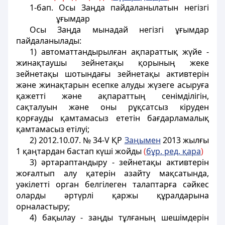
1-бап.
Осы Заңда пайдаланылатын негiзгi
ұғымдар
Осы Заңда мынадай негiзгi ұғымдар
пайдаланылады:
1) автоматтандырылған ақпараттық жүйе -
жинақтаушы зейнетақы қорының жеке
зейнетақы шотындағы зейнетақы активтерiн
және жинақтарын есепке алуды жүзеге асыруға
қажеттi және ақпараттың сенiмдiлiгiн,
сақталуын және оны рұқсатсыз кiруден
қорғауды қамтамасыз ететiн бағдарламалық
қамтамасыз етiлуi;
2) 2012.10.07. № 34-V ҚР
Заңымен
2013 жылғы
1 қаңтардан бастап
күші жойды
(
б
ұ
р. ред.
қ
ара
)
3) әртараптандыру - зейнетақы активтерiн
жоғалтып алу қатерiн азайту мақсатында,
уәкiлеттi орган белгiлеген талаптарға сәйкес
оларды әртүрлi қаржы құралдарына
орналастыру;
4) бақылау - заңды тұлғаның шешiмдерiн