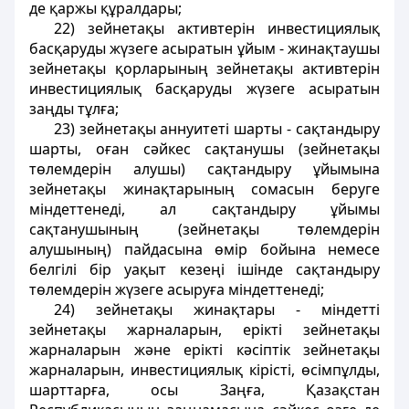
де қаржы құралдары;
22) зейнетақы активтерiн инвестициялық
басқаруды жүзеге асыратын ұйым - жинақтаушы
зейнетақы қорларының зейнетақы активтерiн
инвестициялық басқаруды жүзеге асыратын
заңды тұлға;
23) зейнетақы аннуитетi шарты - сақтандыру
шарты, оған сәйкес сақтанушы (зейнетақы
төлемдерін алушы) сақтандыру ұйымына
зейнетақы жинақтарының сомасын беруге
мiндеттенедi, ал сақтандыру ұйымы
сақтанушының (зейнетақы төлемдерін
алушының) пайдасына өмiр бойына немесе
белгiлi бiр уақыт кезеңi iшiнде сақтандыру
төлемдерiн жүзеге асыруға мiндеттенедi;
24) зейнетақы жинақтары - мiндеттi
зейнетақы жарналарын, ерiктi зейнетақы
жарналарын және ерiктi кәсiптiк зейнетақы
жарналарын, инвестициялық кiрiстi, өсiмпұлды,
шарттарға, осы Заңға, Қазақстан