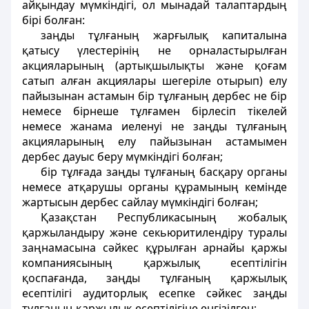
айқындау мүмкiндiгi, ол мынадай талаптардың
бiрi болған:
заңды тұлғаның жарғылық капиталына
қатысу үлестерiнiң не орналастырылған
акцияларының (артықшылықты және қоғам
сатып алған акциялары шегерiле отырып) елу
пайызынан астамын бiр тұлғаның дербес не бiр
немесе бiрнеше тұлғамен бiрлесiп тiкелей
немесе жанама иеленуi не заңды тұлғаның
акцияларының елу пайызынан астамымен
дербес дауыс беру мүмкiндiгi болған;
бiр тұлғада заңды тұлғаның басқару органы
немесе атқарушы органы құрамының кемiнде
жартысын дербес сайлау мүмкiндiгi болған;
Қазақстан Республикасының жобалық
қаржыландыру және секьюритилендiру туралы
заңнамасына сәйкес құрылған арнайы қаржы
компаниясының қаржылық есептiлiгiн
қоспағанда, заңды тұлғаның қаржылық
есептiлiгi аудиторлық есепке сәйкес заңды
тұлғаның қаржылық есептiлiгiне енгiзiлген;