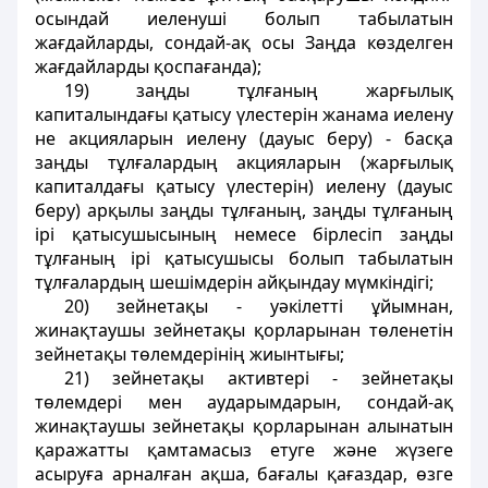
осындай иеленушi болып табылатын
жағдайларды, сондай-ақ осы Заңда көзделген
жағдайларды қоспағанда);
19) заңды тұлғаның жарғылық
капиталындағы қатысу үлестерiн жанама иелену
не акцияларын иелену (дауыс беру) - басқа
заңды тұлғалардың акцияларын (жарғылық
капиталдағы қатысу үлестерiн) иелену (дауыс
беру) арқылы заңды тұлғаның, заңды тұлғаның
iрi қатысушысының немесе бiрлесiп заңды
тұлғаның iрi қатысушысы болып табылатын
тұлғалардың шешiмдерiн айқындау мүмкiндiгi;
20) зейнетақы - уәкілетті ұйымнан,
жинақтаушы зейнетақы қорларынан төленетiн
зейнетақы төлемдерiнiң жиынтығы;
21) зейнетақы активтерi - зейнетақы
төлемдерi мен аударымдарын, сондай-ақ
жинақтаушы зейнетақы қорларынан алынатын
қаражатты қамтамасыз етуге және жүзеге
асыруға арналған ақша, бағалы қағаздар, өзге