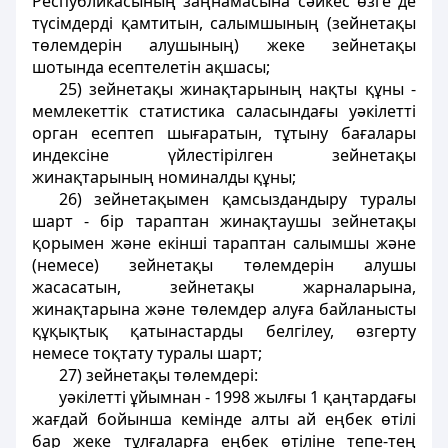
Республикасының заңнамасына сәйкес өзге де
түсiмдердi қамтитын, салымшының (зейнетақы
төлемдерін алушының) жеке зейнетақы
шотында есептелетiн ақшасы;
25) зейнетақы жинақтарының нақты құны -
мемлекеттiк статистика саласындағы уәкiлеттi
орган есептеп шығаратын, тұтыну бағалары
индексiне үйлестiрiлген зейнетақы
жинақтарының номиналды құны;
26) зейнетақымен қамсыздандыру туралы
шарт - бiр тараптан жинақтаушы зейнетақы
қорымен және екiншi тараптан салымшы және
(немесе) зейнетақы төлемдерін алушы
жасасатын, зейнетақы жарналарына,
жинақтарына және төлемдер алуға байланысты
құқықтық қатынастарды белгiлеу, өзгерту
немесе тоқтату туралы шарт;
27) зейнетақы төлемдерi:
уәкілетті ұйымнан - 1998 жылғы 1 қаңтардағы
жағдай бойынша кемiнде алты ай еңбек өтілі
бар жеке тұлғаларға еңбек өтіліне тепе-тең