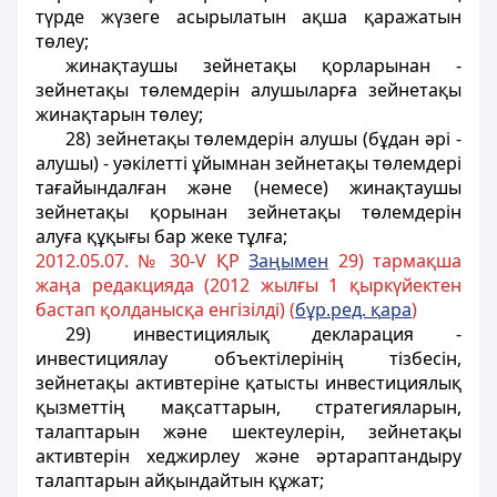
түрде жүзеге асырылатын ақша қаражатын
төлеу;
жинақтаушы зейнетақы қорларынан -
зейнетақы төлемдерін алушыларға зейнетақы
жинақтарын төлеу;
28) зейнетақы төлемдерiн алушы (бұдан әрi -
алушы) - уәкілетті ұйымнан зейнетақы төлемдерi
тағайындалған және (немесе) жинақтаушы
зейнетақы қорынан зейнетақы төлемдерiн
алуға құқығы бар жеке тұлға;
2012.05.07. № 30-V ҚР
За
ң
ымен
29) тармақша
жаңа редакцияда (2012 жылғы 1 қыркүйектен
бастап қолданысқа енгізілді) (
б
ұ
р.ред.
қ
ара
)
29) инвестициялық декларация -
инвестициялау объектілерінің тізбесін,
зейнетақы активтеріне қатысты инвестициялық
қызметтің мақсаттарын, стратегияларын,
талаптарын және шектеулерін, зейнетақы
активтерін хеджирлеу және әртараптандыру
талаптарын айқындайтын құжат;