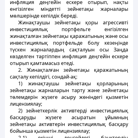
инфляция деңгейін ескере отырып, нақты
енгізілген міндетті зейнетақы жарналары
мөлшерінде кепілдік береді.
Жинақтаушы зейнетақы қоры агрессивті
инвестициялық портфельге енгізілген
жинақталған зейнетақы қаражатының және осы
инвестициялық портфельде болу кезеңінде
түскен жарналардың сақталуын осы Заңда
көзделген тәртіппен инфляция деңгейін ескере
отырып қамтамасыз етеді.
2. Жинақталған зейнетақы қаражатының
сақталу кепілдігі, сондай-ақ:
1) жинақтаушы зейнетақы қорларының
зейнетақы жарналарын тарту және зейнетақы
төлемдерiн жүзеге асыру жөніндегі қызметiн
лицензиялау;
2) зейнеткерлiк активтердi инвестициялық
басқаруды жүзеге асыратын ұйымның
зейнетақы активтерiн инвестициялық басқару
бойынша қызметiн лицензиялау;
2-1) екінші деңгейдегі банктердің