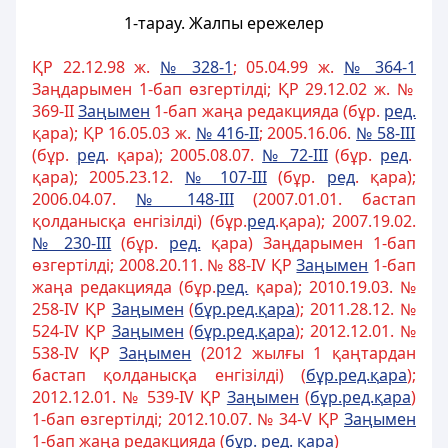
1-тарау. Жалпы ережелер
ҚР 22.12.98 ж.
№ 328-1
; 05.04.99 ж.
№ 364-1
Заңдарымен 1-бап өзгертілді; ҚР 29.12.02 ж. №
369-II
За
ң
ымен
1-бап жаңа редакцияда (бұр.
ред.
қара); ҚР 16.05.03 ж.
№ 416-II
; 2005.16.06.
№ 58-III
(бұр.
ред
. қара); 2005.08.07.
№ 72-III
(бұр.
ред
.
қара); 2005.23.12.
№ 107-III
(бұр.
ред
. қара);
2006.04.07.
№ 148-III
(2007.01.01. бастап
қолданысқа енгізілді) (бұр.
ред
.қара); 2007.19.02.
№ 230-III
(бұр.
ред.
қара) Заңдарымен 1-бап
өзгертілді; 2008.20.11. № 88-IV ҚР
За
ң
ымен
1-бап
жаңа редакцияда (бұр.
ред.
қара); 2010.19.03. №
258-ІV ҚР
За
ң
ымен
(
б
ұ
р.ред.
қ
ара
); 2011.28.12. №
524-ІV ҚР
За
ң
ымен
(
б
ұ
р.ред.
қ
ара
); 2012.12.01. №
538-ІV ҚР
За
ң
ымен
(2012 жылғы 1 қаңтардан
бастап қолданысқа енгізілді) (
б
ұ
р.ред.
қ
ара
);
2012.12.01. № 539-ІV ҚР
За
ң
ымен
(
б
ұ
р.ред.
қ
ара
)
1-бап өзгертілді; 2012.10.07. № 34-V ҚР
За
ң
ымен
1-бап жаңа редакцияда (
б
ұ
р. ред.
қ
ара
)