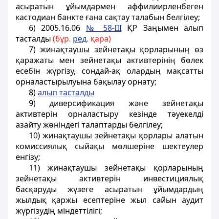
асыратын ұйымдармен аффилиирленбеген
кастодиан банкте ғана сақтау талабын белгілеу;
6)
2005.16.06
№ 58-III
ҚР Заңымен алып
тасталды
(бұр.
ред
. қара)
7) жинақтаушы зейнетақы қорларының өз
қаражаты мен зейнетақы активтерiнiң бөлек
есебiн жүргiзу, сондай-ақ олардың мақсатты
орналастырылуына бақылау орнату;
8)
алып тасталды
9) диверсификация және зейнетақы
активтерін орналастыру кезінде тәуекелді
азайту жөніндегі талаптарды белгілеу;
10) жинақтаушы зейнетақы қорлары алатын
комиссиялық сыйақы мөлшерiне шектеулер
енгізу;
11) жинақтаушы зейнетақы қорларының
зейнетақы активтерін инвестициялық
басқаруды жүзеге асыратын ұйымдардың
жылдық қаржы есептерiне жыл сайын аудит
жүргiзудiң мiндеттілігi;