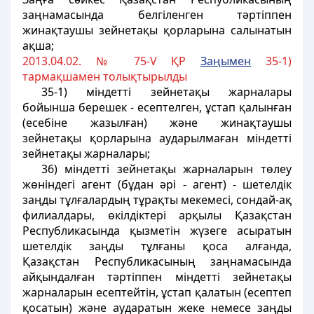
заңнамасында белгiленген тәртiппен
жинақтаушы зейнетақы қорларына салынатын
ақша;
2013.04.02. № 75-V ҚР
За
ң
ымен
35-1)
тармақшамен толықтырылды
35-1) міндетті зейнетақы жарналары
бойынша берешек - есептелген, ұстап қалынған
(есебіне жазылған) және жинақтаушы
зейнетақы қорларына аударылмаған міндетті
зейнетақы жарналары;
36) мiндеттi зейнетақы жарналарын төлеу
жөнiндегi агент (бұдан әрi - агент) - шетелдiк
заңды тұлғалардың тұрақты мекемесі, сондай-ақ
филиалдары, өкiлдiктерi арқылы Қазақстан
Республикасында қызметiн жүзеге асыратын
шетелдiк заңды тұлғаны қоса алғанда,
Қазақстан Республикасының заңнамасында
айқындалған тәртiппен мiндеттi зейнетақы
жарналарын есептейтін, ұстап қалатын (есептеп
қосатын) және аударатын жеке немесе заңды