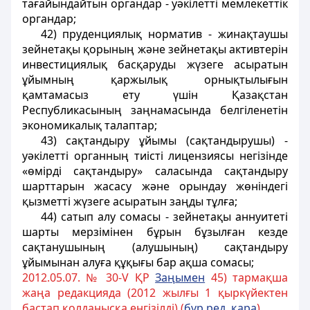
тағайындайтын органдар - уәкiлеттi мемлекеттiк
органдар;
42) пруденциялық норматив - жинақтаушы
зейнетақы қорының және зейнетақы активтерiн
инвестициялық басқаруды жүзеге асыратын
ұйымның қаржылық орнықтылығын
қамтамасыз ету үшiн Қазақстан
Республикасының заңнамасында белгiленетiн
экономикалық талаптар;
43) сақтандыру ұйымы (сақтандырушы) -
уәкiлеттi органның тиiстi лицензиясы негiзiнде
«өмiрдi сақтандыру» саласында сақтандыру
шарттарын жасасу және орындау жөнiндегi
қызметтi жүзеге асыратын заңды тұлға;
44) сатып алу сомасы - зейнетақы аннуитетi
шарты мерзiмiнен бұрын бұзылған кезде
сақтанушының (алушының) сақтандыру
ұйымынан алуға құқығы бар ақша сомасы;
2012.05.07. № 30-V ҚР
За
ң
ымен
45) тармақша
жаңа редакцияда (2012 жылғы 1 қыркүйектен
бастап қолданысқа енгізілді) (
б
ұ
р.ред.
қ
ара
)