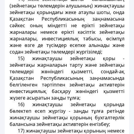
(зейнетақы төлемдерін алушының) жинақтаушы
зейнетақы қорындағы жеке атаулы шоты, онда
Қазақстан Республикасының заңнамасына
сәйкес оның мiндеттi не ерiктi зейнетақы
жарналары немесе ерiктi кәсiптiк зейнетақы
жарналары, инвестициялық табысы, өсiмпұл
және өзге де түсiмдер есепке алынады және
содан зейнетақы төлемдерi жүргізіледі;
15) жинақтаушы зейнетақы қоры -
зейнетақы жарналарын тарту және зейнетақы
төлемдерi жөнiндегi қызметтi, сондай-ақ
Қазақстан Республикасының заңнамасында
белгiленген тәртiппен зейнетақы активтерiн
инвестициялық басқару жөнiндегi қызметтi
жүзеге асыратын заңды тұлға;
16) жинақтаушы зейнетақы қорында
бөлектеп есеп жүргiзу - заңды тұлға ретiнде
жинақтаушы зейнетақы қорының бухгалтерлiк
балансына зейнетақы активтерiн енгiзбеу;
17) жинақтаушы зейнетақы қорының немесе