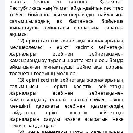
шартта белгiленген тәртiппен, Қазақстан
Республикасының Үкiметi айқындайтын кәсiптер
тiзбесi бойынша қызметкерлердiң пайдасына
салымшылардың өз бастамасы бойынша
жинақтаушы зейнетақы қорларына салатын
ақшасы;
12) ерiктi кәсiптiк зейнетақы жарналарының
мөлшерлемесі - ерiктi кәсiптiк зейнетақы
жарналары есебiнен зейнетақымен
қамсыздандыру туралы шартта және осы Заңда
айқындалған жинақтаушы зейнетақы қорына
төленетiн төлемнiң мөлшерi;
13) ерiктi кәсiптiк зейнетақы жарналарының
салымшысы - ерiктi кәсiптiк зейнетақы
жарналары есебiнен зейнетақымен
қамсыздандыру туралы шартқа сәйкес, өзiнiң
меншікті қаражаты есебiнен қызметкердiң
пайдасына ерiктi кәсiптiк зейнетақы
жарналарын салуды жүзеге асыратын жеке
немесе заңды тұлға;
14) жеке зейнетақы шоты - салымшының