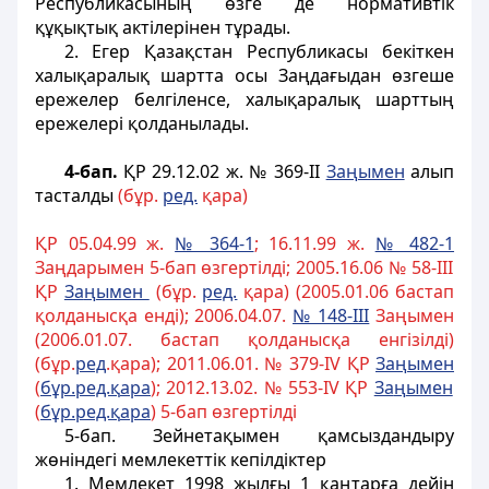
Республикасының өзге де нормативтiк
құқықтық актілерінен тұрады.
2. Егер Қазақстан Республикасы бекiткен
халықаралық шартта осы Заңдағыдан өзгеше
ережелер белгiленсе, халықаралық шарттың
ережелерi қолданылады.
4-бап.
ҚР 29.12.02 ж. № 369-II
Заңымен
алып
тасталды
(бұр.
ред.
қара)
ҚР 05.04.99 ж.
№ 364-1
; 16.11.99 ж.
№ 482-1
Заңдарымен 5-бап өзгертілді; 2005.16.06 № 58-III
ҚР
За
ң
ымен
(бұр.
ред.
қара) (2005.01.06 бастап
қолданысқа ендi); 2006.04.07.
№ 148-III
Заңымен
(2006.01.07. бастап қолданысқа енгізілді)
(бұр.
ред
.қара); 2011.06.01. № 379-IV ҚР
За
ң
ымен
(
б
ұ
р.ред.
қ
ара
); 2012.13.02. № 553-IV ҚР
За
ң
ымен
(
б
ұ
р.ред.
қ
ара
) 5-бап өзгертілді
5-бап
. Зейнетақымен қамсыздандыру
жөніндегі мемлекеттік кепiлдiктер
1. Мемлекет 1998 жылғы 1 қаңтарға дейiн