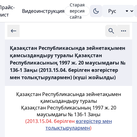
Старая
Прайс-
Видеоинструкция
версия
лист
сайта
Қазақстан Республикасында зейнетақымен
қамсыздандыру туралы Қазақстан
Республикасының 1997 ж. 20 маусымдағы №
136-1 Заңы (2013.15.04. берілген өзгерістер
мен толықтырулармен) (күші жойылды)
Қазақстан Республикасында зейнетақымен
қамсыздандыру туралы
Қазақстан Республикасының 1997 ж. 20
маусымдағы № 136-1
Заңы
(2013.15.04. берілген
ө
згерістер мен
толы
қ
тырулармен
)