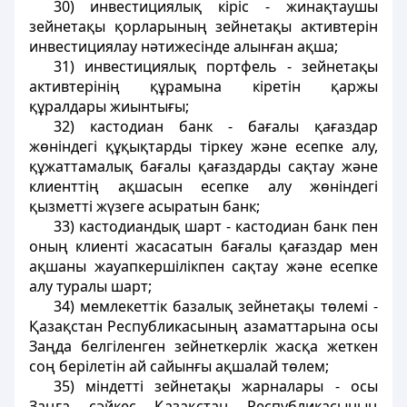
30) инвестициялық кiрiс - жинақтаушы
зейнетақы қорларының зейнетақы активтерiн
инвестициялау нәтижесiнде алынған ақша;
31) инвестициялық портфель - зейнетақы
активтерiнiң құрамына кiретiн қаржы
құралдары жиынтығы;
32) кастодиан банк - бағалы қағаздар
жөнiндегi құқықтарды тiркеу және есепке алу,
құжаттамалық бағалы қағаздарды сақтау және
клиенттiң ақшасын есепке алу жөнiндегi
қызметтi жүзеге асыратын банк;
33) кастодиандық шарт - кастодиан банк пен
оның клиентi жасасатын бағалы қағаздар мен
ақшаны жауапкершiлiкпен сақтау және есепке
алу туралы шарт;
34) мемлекеттiк базалық зейнетақы төлемi -
Қазақстан Республикасының азаматтарына осы
Заңда белгiленген зейнеткерлiк жасқа жеткен
соң берiлетiн ай сайынғы ақшалай төлем;
35) мiндеттi зейнетақы жарналары - осы
Заңға сәйкес Қазақстан Республикасының