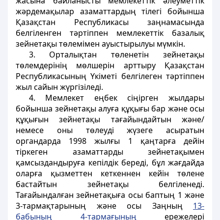
жасына байланысты мемлекеттік әлеуметтік
жәрдемақылар азаматтардың тiлегi бойынша
Қазақстан Республикасы заңнамасында
белгiленген тәртiппен мемлекеттік базалық
зейнетақы төлемiмен ауыстырылуы мүмкiн.
3. Орталықтан төленетін зейнетақы
төлемдерінің мөлшерін арттыру Қазақстан
Республикасының Үкіметі белгілеген тәртіппен
жыл сайын жүргізіледі.
4. Мемлекет еңбек сiңiрген жылдары
бойынша зейнетақы алуға құқығы бар және осы
құқығын зейнетақы тағайындайтын және/
немесе оны төлеудi жүзеге асыратын
органдарда 1998 жылғы 1 қаңтарға дейiн
тiркеген азаматтарды зейнетақымен
қамсыздандыруға кепiлдiк бередi, бұл жағдайда
оларға қызметтен кеткеннен кейiн төлене
бастайтын зейнетақы белгiленедi.
Тағайындалған зейнетақыға осы баптың 1 және
3-тармақтарының
және осы Заңның
13-
бабының 4-тармағының
ережелерi