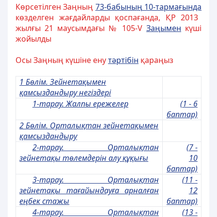
Көрсетілген Заңның
73-бабыны
ң
10-тарма
ғ
ында
көзделген жағдайларды қоспағанда, ҚР 2013
жылғы 21 маусымдағы № 105-V
За
ң
ымен
күші
жойылды
Осы Заңның күшіне ену
т
ә
ртібін
қараңыз
1 Бөлім. Зейнетақымен
қамсыздандыру негiздерi
1-тарау. Жалпы ережелер
(1 - 6
баптар)
2 Бөлім. Орталықтан зейнетақымен
қамсыздандыру
2-тарау. Орталықтан
(7 -
зейнетақы төлемдерiн алу құқығы
10
баптар)
3-тарау. Орталықтан
(11 -
зейнетақы тағайындауға арналған
12
еңбек стажы
баптар)
4-тарау. Орталықтан
(13 -