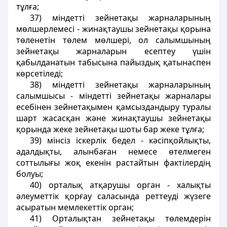
тұлға;
37) мiндеттi зейнетақы жарналарының
мөлшерлемесі - жинақтаушы зейнетақы қорына
төленетін төлем мөлшерi, ол салымшының
зейнетақы жарналарын есептеу үшiн
қабылданатын табысына пайыздық қатынаспен
көрсетiледi;
38) мiндеттi зейнетақы жарналарының
салымшысы - мiндеттi зейнетақы жарналары
есебiнен зейнетақымен қамсыздандыру туралы
шарт жасасқан және жинақтаушы зейнетақы
қорында жеке зейнетақы шоты бар жеке тұлға;
39) мiнсiз iскерлiк бедел - кәсiпқойлықты,
адалдықты, алынбаған немесе өтелмеген
соттылығы жоқ екенiн растайтын фактiлердiң
болуы;
40) орталық атқарушы орган - халықты
әлеуметтiк қорғау саласында реттеудi жүзеге
асыратын мемлекеттiк орган;
41) Орталықтан зейнетақы төлемдерiн