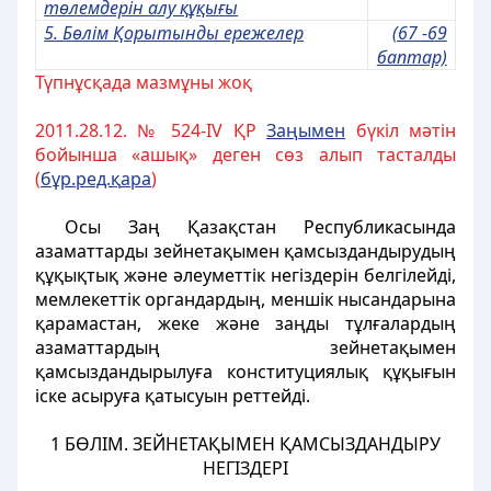
төлемдерін алу құқығы
5. Бөлім Қорытынды ережелер
(67 -69
баптар)
Түпнұсқада мазмұны жоқ
2011.28.12. № 524-ІV ҚР
За
ң
ымен
бүкіл мәтін
бойынша «ашық» деген сөз алып тасталды
(
б
ұ
р.ред.
қ
ара
)
Осы Заң Қазақстан Республикасында
азаматтарды зейнетақымен қамсыздандырудың
құқықтық және әлеуметтiк негiздерiн белгiлейдi,
мемлекеттік органдардың, меншiк нысандарына
қарамастан, жеке және заңды тұлғалардың
азаматтардың зейнетақымен
қамсыздандырылуға конституциялық құқығын
iске асыруға қатысуын реттейдi.
1 БӨЛІМ
.
ЗЕЙНЕТАҚЫМЕН ҚАМСЫЗДАНДЫРУ
НЕГIЗДЕРI