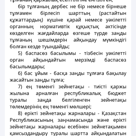
бiр тұлғаның дербес не бiр немесе бiрнеше
тұлғамен бiрлесiп шарттың (растайтын
құжаттардың) күшiне қарай немесе уәкiлеттi
органның нормативтiк құқықтық актiсiнде
көзделген жағдайларда өзгеше түрде заңды
тұлғаның шешiмдерiн айқындау мүмкiндiгi
болған кезде туындайды;
5) баспасөз басылымы - тiзбесiн уәкiлеттi
орган айқындайтын мерзiмдi баспасөз
басылымдары;
6) бас ұйым - басқа заңды тұлғаға бақылау
жасайтын заңды тұлға;
7) ең төменгi зейнетақы - тиiстi қаржы
жылына арналған республикалық бюджет
туралы заңда белгiленген зейнетақы
төлемдерiнiң ең төменгi мөлшерi;
8) ерiктi зейнетақы жарналары - Қазақстан
Республикасының заңнамасында және ерiктi
зейнетақы жарналары есебiнен зейнетақымен
қамсыздандыру туралы шартта айқындалатын