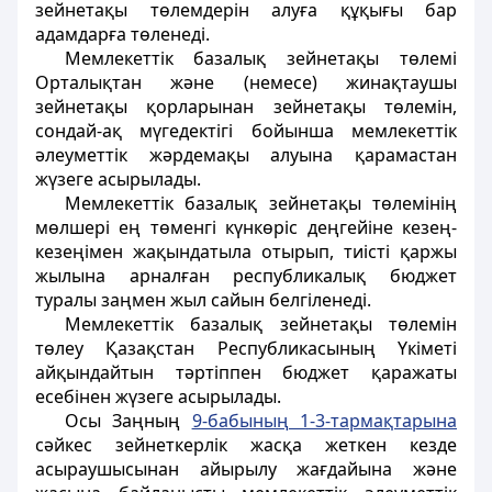
зейнетақы төлемдерін алуға құқығы бар
адамдарға төленеді.
Мемлекеттік базалық зейнетақы төлемi
Орталықтан және (немесе) жинақтаушы
зейнетақы қорларынан зейнетақы төлемін,
сондай-ақ мүгедектігі бойынша мемлекеттік
әлеуметтік жәрдемақы алуына қарамастан
жүзеге асырылады.
Мемлекеттік базалық зейнетақы төлемінің
мөлшері ең төменгi күнкөрiс деңгейіне кезең-
кезеңімен жақындатыла отырып, тиiстi қаржы
жылына арналған республикалық бюджет
туралы заңмен жыл сайын белгiленедi.
Мемлекеттік базалық зейнетақы төлемiн
төлеу
Қазақстан Республикасының Үкіметі
айқындайтын тәртiппен бюджет қаражаты
есебiнен жүзеге асырылады.
Осы Заңның
9-бабының 1-3-тармақтарына
сәйкес зейнеткерлiк жасқа жеткен кезде
асыраушысынан айырылу жағдайына және