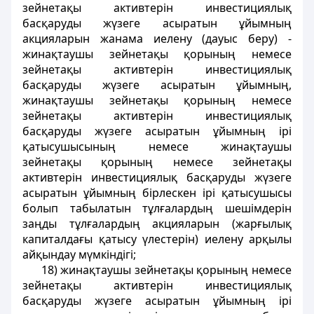
зейнетақы активтерiн инвестициялық
басқаруды жүзеге асыратын ұйымның
акцияларын жанама иелену (дауыс беру) -
жинақтаушы зейнетақы қорының немесе
зейнетақы активтерiн инвестициялық
басқаруды жүзеге асыратын ұйымның,
жинақтаушы зейнетақы қорының немесе
зейнетақы активтерiн инвестициялық
басқаруды жүзеге асыратын ұйымның iрi
қатысушысының немесе жинақтаушы
зейнетақы қорының немесе зейнетақы
активтерiн инвестициялық басқаруды жүзеге
асыратын ұйымның бiрлескен iрi қатысушысы
болып табылатын тұлғалардың шешiмдерiн
заңды тұлғалардың акцияларын (жарғылық
капиталдағы қатысу үлестерiн) иелену арқылы
айқындау мүмкiндiгi;
18) жинақтаушы зейнетақы қорының немесе
зейнетақы активтерiн инвестициялық
басқаруды жүзеге асыратын ұйымның iрi