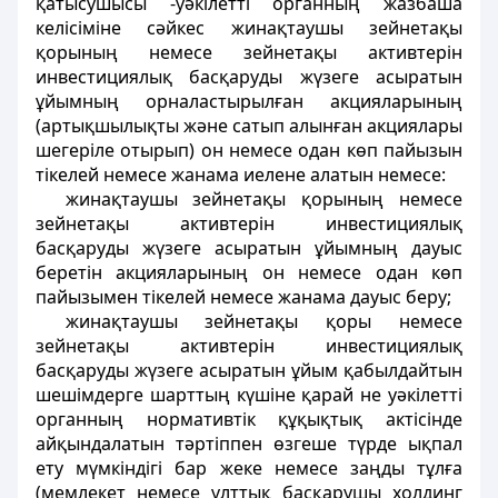
қатысушысы -уәкiлеттi органның жазбаша
келiсiмiне сәйкес жинақтаушы зейнетақы
қорының немесе зейнетақы активтерiн
инвестициялық басқаруды жүзеге асыратын
ұйымның орналастырылған акцияларының
(артықшылықты және сатып алынған акциялары
шегерiле отырып) он немесе одан көп пайызын
тiкелей немесе жанама иелене алатын немесе:
жинақтаушы зейнетақы қорының немесе
зейнетақы активтерiн инвестициялық
басқаруды жүзеге асыратын ұйымның дауыс
беретiн акцияларының он немесе одан көп
пайызымен тiкелей немесе жанама дауыс беру;
жинақтаушы зейнетақы қоры немесе
зейнетақы активтерiн инвестициялық
басқаруды жүзеге асыратын ұйым қабылдайтын
шешiмдерге шарттың күшiне қарай не уәкiлеттi
органның нормативтiк құқықтық актiсiнде
айқындалатын тәртiппен өзгеше түрде ықпал
ету мүмкiндiгi бар жеке немесе заңды тұлға
(мемлекет немесе ұлттық басқарушы холдинг