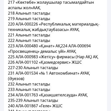
217 «Көктөбе» жолаушылар тасымалдайтын
аспалы жол»ААҚ
218 Алынып тасталды
219 Алынып тасталды
220 АЛА-000226 «Республикалық материалдық-
техникалық жабдықтаубазасы» АҮАҚ
221 Алынып тасталды
222 Алынып тасталды
223 АЛА-000480 «Қанат» АҚ224 АЛА-000694
«Просвещенец» демалыс үйі» АҮАҚ
225 АЛА-000983 «Жетісу» фирмасы (Нар АҚ) АҚ
226 АЛА-001102 «Қазмедсервис» ЖШС
227-230 Алынып тасталды
231 АЛА-001534 «№ 1 Автокомбинат» АҮАҚ
(Әуезов)
232 Алынып тасталды
233 Алынып тасталды
234 АЛА-001763 «Қазақшетелсауда» АҮАҚ
235-239 Алынып тасталды
240 АЛА-001867 «Геле» ЖШС