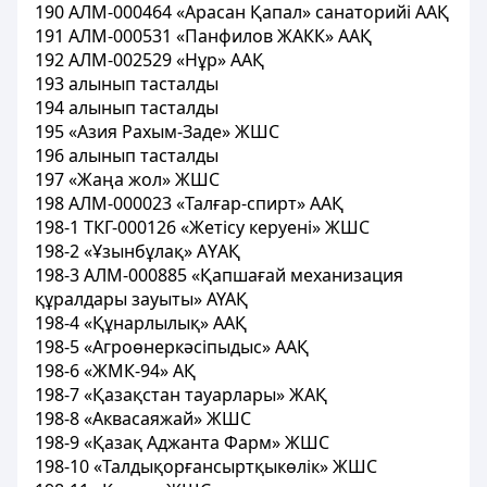
190 АЛМ-000464 «Арасан Қапал» санаторийі ААҚ
191 АЛМ-000531 «Панфилов ЖАКК» ААҚ
192 АЛМ-002529 «Нұр» ААҚ
193 алынып тасталды
194 алынып тасталды
195 «Азия Рахым-Заде» ЖШС
196 алынып тасталды
197 «Жаңа жол» ЖШС
198 АЛМ-000023 «Талғар-спирт» ААҚ
198-1 ТКГ-000126 «Жетісу керуені» ЖШС
198-2 «Ұзынбұлақ» АYАҚ
198-3 АЛМ-000885 «Қапшағай механизация
құралдары зауыты» АҮАҚ
198-4 «Құнарлылық» ААҚ
198-5 «Агроөнеркәсiпыдыс» ААҚ
198-6 «ЖМК-94» АҚ
198-7 «Қазақстан тауарлары» ЖАҚ
198-8 «Аквасаяжай» ЖШС
198-9 «Қазақ Аджанта Фарм» ЖШС
198-10 «Талдықорғансыртқыкөлiк» ЖШС