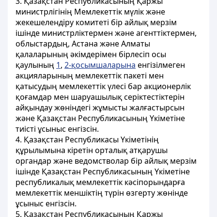
3. Қазақстан Республикасының Қаржы
министрлігінің Мемлекеттік мүлік және
жекешелендіру комитеті бір айлық мерзім
ішінде министрліктермен және агенттіктермен,
облыстардың, Астана және Алматы
қалаларының әкімдерімен бірлесіп осы
қаулының
1
,
2-қосымшаларына
енгізілмеген
акцияларының мемлекеттік пакеті мен
қатысудың мемлекеттік үлесі бар акционерлік
қоғамдар мен шаруашылық серіктестіктерін
айқындау жөніндегі жұмысты жалғастырсын
және Қазақстан Республикасының Үкіметіне
тиісті ұсыныс енгізсін.
4. Қазақстан Республикасы Үкіметінің
құрылымына кіретін орталық атқарушы
органдар және ведомстволар бір айлық мерзім
ішінде Қазақстан Республикасының Үкіметіне
республикалық мемлекеттік кәсіпорындарға
мемлекеттік меншіктің түрін өзгерту жөнінде
ұсыныс енгізсін.
5. Қазақстан Республикасының Қаржы