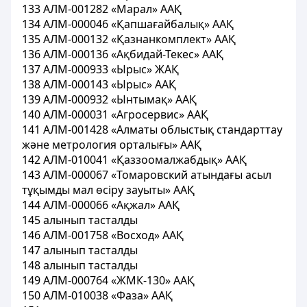
133 АЛМ-001282 «Марал» ААҚ
134 АЛМ-000046 «Қапшағайбалық» ААҚ
135 АЛМ-000132 «Қазнанкомплект» ААҚ
136 АЛМ-000136 «Ақбидай-Текес» ААҚ
137 АЛМ-000933 «Ырыс» ЖАҚ
138 АЛМ-000143 «Ырыс» ААҚ
139 АЛМ-000932 «Ынтымақ» ААҚ
140 АЛМ-000031 «Агросервис» ААҚ
141 АЛМ-001428 «Алматы облыстық стандарттау
және метрология орталығы» ААҚ
142 АЛМ-010041 «Қаззоомалжабдық» ААҚ
143 АЛМ-000067 «Томаровский атындағы асыл
тұқымды мал өсіру зауыты» ААҚ
144 АЛМ-000066 «Ақжал» ААҚ
145 алынып тасталды
146 АЛМ-001758 «Восход» ААҚ
147 алынып тасталды
148 алынып тасталды
149 АЛМ-000764 «ЖМК-130» ААҚ
150 АЛМ-010038 «Фаза» ААҚ