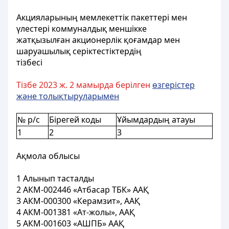
Акцияларының мемлекеттік пакеттері мен
үлестері коммуналдық меншікке
жатқызылған акционерлік қоғамдар мен
шаруашылық серіктестіктердің
тізбесі
Тізбе 2023 ж. 2 мамырда берілген
өзгерістер
және толықтыруларымен
№ р/с
Бірегей коды
Ұйымдардың атауы
1
2
3
Ақмола облысы
1 Алынып тасталды
2 АКМ-002446 «Атбасар ТБК» ААҚ
3 АКМ-000300 «Керамзит», ААҚ
4 АКМ-001381 «Ат-жолы», ААҚ
5 АКМ-001603 «АШПБ» ААҚ