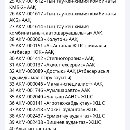
25 АКМ-001612 «Тың тау-кен-химия комбинаты
КМБ-2» ААҚ
26 АКМ-001617 «Тың тау-кен-химия комбинаты
АҚБ» ААҚ
27 АКМ-001614 «Тың тау-кен-химия
комбинатының автошаруашылығы» ААҚ
28 АКМ-000063 «Колутон» ААҚ
29 АКМ-000151 «Аз-Астана» ЖШС филиалы
«Атбасар НӨК» ААҚ
30 АКМ-001412 «Степногоравиа» ААҚ
31 АКМ-000137 «Ақкөлтехсервис» ААҚ
32 АКМ-000089 «Достық» ААҚ (Атбасар асыл
тұқымды мал өсіру зауыты)
33 АКМ-000046 «Маман-специалист» ААҚ
34 АКМ-001746 «Ауылшаравто» ААҚ
35 АКМ-002040 «Балқаш ААӨС» ЖШС
36 АКМ-000141 «Агротехжабдықтау» ЖШС
37 АКМ-002318 «Макин аудангаз» ЖШС
38 АКМ-002437 «Ерментау аудангаз» ЖШС
39 АКМ-002438 «Вишнев аудангаз» ЖШС
40 Алынып тасталды