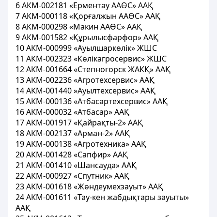
6 АКМ-002181 «Ерментау ААӨС» ААҚ
7 АКМ-000118 «Қорғалжын ААӨС» ААҚ
8 АКМ-000298 «Макин ААӨС» ААҚ
9 АКМ-001582 «Құрылысфарфор» ААҚ
10 АКМ-000999 «Ауылшаркөлік» ЖШС
11 АКМ-002323 «Көлікагросервис» ЖШС
12 АКМ-001664 «Степногорск ЖАКҚ» ААҚ
13 АКМ-002236 «Агротехсервис» ААҚ
14 АКМ-001440 »Ауылтехсервис» ААҚ
15 АКМ-000136 «Атбасартехсервис» ААҚ
16 АКМ-000032 «Атбасар» ААҚ
17 АКМ-001917 «Қайрақты-2» ААҚ
18 АКМ-002137 «Арман-2» ААҚ
19 АКМ-000138 «Агротехника» ААҚ
20 АКМ-001428 «Сапфир» ААҚ
21 АКМ-001410 «Шансауда» ААҚ
22 АКМ-000927 «Спутник» ААҚ
23 АКМ-001618 «Жөндеумехзауыт» ААҚ
24 АКМ-001611 «Тау-кен жабдықтары зауыты»
ААҚ