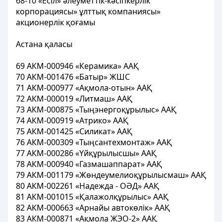
68-10 «Есіл» әлеуметтік-кәсіпкерлік
корпорациясы» ұлттық компаниясы»
акционерлік қоғамы
Астана қаласы
69 АКМ-000946 «Керамика» ААҚ
70 АКМ-001476 «Батыр» ЖШС
71 АКМ-000977 «Ақмола-отын» ААҚ
72 АКМ-000019 «Литмаш» ААҚ
73 АКМ-000875 «Тыңэнергоқұрылыс» ААҚ
74 АКМ-000919 «Атрико» ААҚ
75 АКМ-001425 «Силикат» ААҚ
76 АКМ-000309 «Тыңсантехмонтаж» ААҚ
77 АКМ-000286 «Үйқұрылысшы» ААҚ
78 АКМ-000940 «Газмашаппарат» ААҚ
79 АКМ-001179 «Жөндеумелиоқұрылысмаш» ААҚ
80 АКМ-002261 «Надежда - ОӘД» ААҚ
81 АКМ-001015 «Қалажолқұрылыс» ААҚ
82 АКМ-000663 «Арнайы автокөлік» ААҚ
83 АКМ-000871 «Ақмола ЖЭО-2» ААҚ