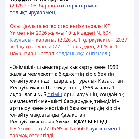
(2026.22.06. берілген
өзгерістер мен
толықтырулармен
)
Осы
Қаулыға
өзгерістер енгізу туралы ҚР
Үкіметінің 2026 жылғы 10 шілдедегі № 604
Қаулысын
қараңыз (2026 ж.
1 қыркүйектен, 2027
ж. 1 қаңтардан, 2027 ж. 1 шілдеден, 2028 ж. 1
наурыздан бастап
қолданысқа енгізіледі
)
«Әкімшілік шығыстарды қысқарту және 1999
жылғы мемлекеттік бюджеттің кіріс бөлігін
ұлғайту жөніндегі шаралар туралы» Қазақстан
Республикасы Президентінің 1999 жылғы 1
ақпандағы № 5
өкімін
орындау үшін, сондай-ақ
мемлекеттік меншікті басқарудың тиімділігін
арттыру және жергілікті бюджеттердің кірісін
ұлғайту мақсатында Қазақстан
Республикасының Үкіметі
ҚАУЛЫ ЕТЕДІ
:
ҚР Үкіметінің 27.05.99 ж. № 660
Қаулысымен
1-
тармақ өзгертілді