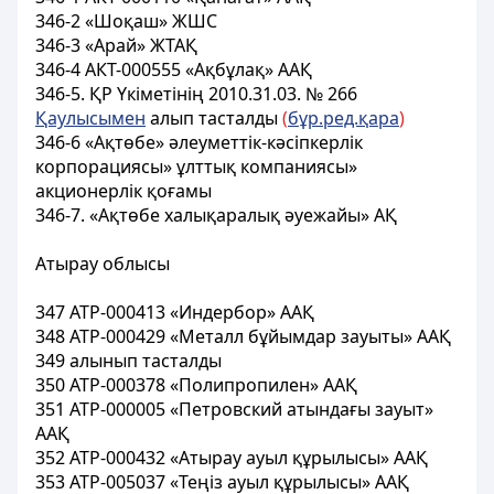
346-2 «Шоқаш» ЖШС
346-3 «Арай» ЖТАҚ
346-4 АКТ-000555 «Ақбұлақ» ААҚ
346-5. ҚР Үкіметінің 2010.31.03. № 266
Қаулысымен
алып тасталды
(
бұр.ред.қара
)
346-6 «Ақтөбе» әлеуметтік-кәсіпкерлік
корпорациясы» ұлттық компаниясы»
акционерлік қоғамы
346-7. «Ақтөбе халықаралық әуежайы» АҚ
Атырау облысы
347 АТР-000413
«Индербор» ААҚ
348 АТР-000429 «Металл бұйымдар зауыты» ААҚ
349 алынып тасталды
350 АТР-000378 «Полипропилен» ААҚ
351 АТР-000005 «Петровский атындағы зауыт»
ААҚ
352 АТР-000432 «Атырау ауыл құрылысы» ААҚ
353 АТР-005037 «Теңіз ауыл құрылысы» ААҚ