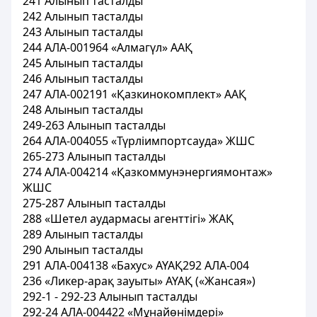
241 Алынып тасталды
242 Алынып тасталды
243 Алынып тасталды
244 АЛА-001964 «Алмагүл» ААҚ
245 Алынып тасталды
246 Алынып тасталды
247 АЛА-002191 «Қазкинокомплект» ААҚ
248 Алынып тасталды
249-263 Алынып тасталды
264 АЛА-004055 «Түрліимпортсауда» ЖШС
265-273 Алынып тасталды
274 АЛА-004214 «Қазкоммунэнергиямонтаж»
ЖШС
275-287 Алынып тасталды
288 «Шетел аудармасы агенттігі» ЖАҚ
289 Алынып тасталды
290 Алынып тасталды
291 АЛА-004138 «Бахус» АҮАҚ292 АЛА-004
236 «Ликер-арақ зауыты» АҮАҚ («Жансая»)
292-1 - 292-23 Алынып тасталды
292-24 АЛА-004422 «Мұнайөнімдері»