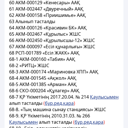
60 АКМ-000129 «Кенесары» ААҚ
61 АКМ-002447 «Двуречный» ААҚ
62 АКМ-000158 «Приишимье» ААҚ
63 Алынып тасталды
64 АКМ-000126 «Красивин БК» ААҚ
65 АКМ-002467 «Құрылыс» ЖШС
66 АКМ-002450 «Құрылысшы-12» ЖШС
67 АКМ-000097 «Есіл құнарлығы» ЖШС
68 РСП-001789 «Есіл ЖАКК» ААҚ
68-1 АКМ-000160 «Табия» ААҚ
68-2 «РИТЦ» ЖШС
68-3 АКМ-000174 «Мариновка ХПП» ААҚ
68-4 АКМ-001545 «Ақжол» ААҚ
68-5 АКМ-001385 «Арман» ААҚ
68-6 СКО-000204 «Құлагер» ААҚ
68-7 ҚР Үкіметінің 2017.20.04. № 214
Қаулысымен
алып тасталды
(
бұр.ред.қара
)
68-8. «Тың машина сынау станциясы» ЖШС
68-9. ҚР Үкіметінің 2010.31.03. № 266
Қаулысымен
алып тасталды
(
бұр.ред.қара
)