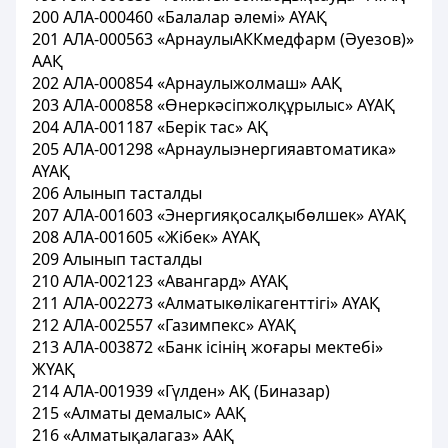
200 АЛА-000460 «Балалар әлемі» АҮАҚ
201 АЛА-000563 «АрнаулыАККмедфарм (Әуезов)»
ААҚ
202 АЛА-000854 «Арнаулыжолмаш» ААҚ
203 АЛА-000858 «Өнеркәсіпжолқұрылыс» АҮАҚ
204 АЛА-001187 «Берік тас» АҚ
205 АЛА-001298 «Арнаулыэнергияавтоматика»
АҮАҚ
206 Алынып тасталды
207 АЛА-001603 «Энергияқосалқыбөлшек» АҮАҚ
208 АЛА-001605 «Жібек» АҮАҚ
209 Алынып тасталды
210 АЛА-002123 «Авангард» АҮАҚ
211 АЛА-002273 «Алматыкөлікагенттігі» АҮАҚ
212 АЛА-002557 «Газимпекс» АҮАҚ
213 АЛА-003872 «Банк ісінің жоғары мектебі»
ЖҮАҚ
214 АЛА-001939 «Гүлден» АҚ (Биназар)
215 «Алматы демалыс» ААҚ
216 «Алматықалагаз» ААҚ