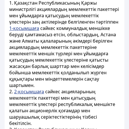
1. Қазақстан Республикасының Қаржы
министрлігі акциялардың мемлекеттік пакеттері
мен ұйымдарға қатысудың мемлекеттік
үлестерін заң актілерінде белгіленген тәртіппен
1-қосымшаға
сәйкес коммуналдық меншікке
беруді қамтамасыз етсін, облыстардың, Астана
және Алматы қалаларының әкімдері берілген
акциялардың мемлекеттік пакеттеріне
мемлекеттік меншік түрлері мен ұйымдарға
қатысудың мемлекеттік үлестеріне қатысты
жасасқан барлық шарттар мен келісімдер
бойынша мемлекеттік қолданылып жүрген
құқықтары мен міндеттемелерін сақтау
шартымен.
2.
2-қосымшаға
сәйкес акцияларының
мемлекеттік пакеттері мен қатысудың
мемлекеттік үлестері республикалық меншікте
қалатын акционерлік қоғамдар мен
шаруашылық серіктестіктерінің тізбесі
бекітілсін.