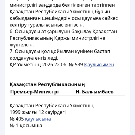
министрлігі заңдарда белгіленген тәртіппен
Қазақстан Республикасы Үкіметінің бұрын
қабылданған шешімдерін осы қаулыға сәйкес
келтіру туралы ұсыныс енгізсін.
6. Осы қаулы атқарылуын бақылау Қазақстан
Республикасының Қаржы министрлігіне
жүктелсін.
7. Осы қаулы қол қойылған күнінен бастап
қолдануға енгізіледі.
ҚР Үкіметінің 2026.22.06. № 539
Қаулысымен
Қазақстан Республикасының
Премьер-Министрі
Н. Балғымбаев
Қазақстан Республикасы Үкіметінің
1999 жылғы 12 сәуірдегі
№ 405
қаулысына
№ 1-қосымша