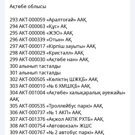
Ақтөбе облысы
293 АКТ-000059 «Аралтоғай» ААҚ
294 АКТ-000063 «Құс» АҚ
295 АКТ-000006 «ЖЭО» ААҚ
296 АКТ-000339 «Отын» АҚ
297 АКТ-000017 «Кірпіш зауыты» ААҚ
298 АКТ-000029 «Кристалл» ААҚ
299 АКТ-000030 «Ақтөбе нан» ААҚ
300 алынып тасталды
301 алынып тасталды
302 АКТ-000505 «Көліктің ШЖҚБ» ААҚ
303 АКТ-000010 «№ 6 ХМШҚБ» ААҚ
304 АКТ-001004 «Ақтөбе» халықаралық әуежайы»
ААҚ
305 АКТ-000535 «Троллейбус паркі» ААҚ
306 АКТ-000737 «№ 1 АКП» ААҚ
307 АКТ-001376 «Ақжол АКПК РХТБ» ААҚ
308 АКТ-000754 «Автовокзал» ЖШС
309 АКТ-000767 «№ 2 автобус паркі» ААҚ