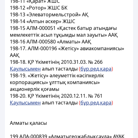
198-11 «Қарат» ЖШС
198-12 «Ротор» ЖШС БК
198-13 «Элеватормельстрой» АҚ
198-14 «Алтын әскер» ЖШС
198-15 АЛМ-000051 «Қастек батыр атындағы
мемлекеттік асыл тұқымды мал зауыты» ААҚ
198-16 АЛМ-000580 «Алматы» ААҚ
198-17. АЛМ-000196 «Жетiсу» авиакомпаниясы»
AAҚ
198-18. ҚР Үкіметінің 2010.31.03. № 266
Қаулысымен
алып тасталды
(
бұр.ред.қара
)
198-19. «Жетісу» әлеуметтік-кәсіпкерлік
корпорациясы» ұлттық компаниясы»
акционерлік қоғамы
198-20. ҚР Үкіметінің 2020.12.11. № 761
Қаулысымен
алып тасталды
(
бұр.ред.қара
)
Алматы қаласы
199 АЛА-000839 «Алматыгеожабдықсауда» АҮАҚ