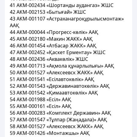
41 АКМ-002434 «Шортанды аудангаз» ЖШС
42 АКМ-002153 «Бытығай» ЖШС
43 АКМ-001107 «Астраханагроқұрылысмонтаж»
ААҚ
44 АКМ-000044 «Прогресс-көлік» ААҚ
45 АКМ-002180 «Макин ЖАКК» ААҚ
46 АКМ-001454 «Атбасар ЖАКК» ААҚ
47 АКМ-002452 «Қаскет Ерментау» ЖШС
48 АКМ-002436 «Аквакөлік» ЖШС
49 АКМ-001713 «Ақмола құнарлылығы» ААҚ
50 АКМ-001527 «Алексеевск ЖАКК» ААҚ
51 АКМ-001541 «Есілавтокөлік» ААҚ
52 АКМ-001543 «Державинавтокөлік» ААҚ
53 АКМ-001542 «Қимаавтокөлік» ААҚ
54 АКМ-001988 «Есіл» ААҚ
55 АКМ-000161 «Есіл» ААҚ
56 АКМ-000283 «Комплект Державин» ААҚ
57 АКМ-001547 «Тұлпар (Жаңадала)» ААҚ
58 АКМ-001527 «Алексеевск ЖАКК» ААҚ
59 АКМ-001426 «Монтажшы» ААҚ