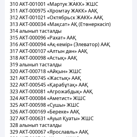
310 АКТ-001001 «Мартук ЖАКК» ЖШС
311 АКТ-000975 «Хромтау ЖАКК» ААҚ
312 АКТ-001021 «Октябрьск ЖАКК» ААҚ
313 АКТ-000034 «Мақсат» АҚ (Етөнеркәсіп)
314 алынып тасталды
315 АКТ-000096 «Рахат» ААҚ
316 АКТ-000094 «Ақ-кемір» (Элеватор) ААҚ
317 АКТ-000107 «Алтын дән» ААҚ
318 АКТ-000098 «Астық» ААҚ
319 алынып тасталды
320 АКТ-000718 «Айқын» ЖШС
321 АКТ-000745 «Жастық» ААҚ
322 АКТ-000545 «Қарабұтақ» ААҚ
323 АКТ-000081 «Агрожабдық» ААҚ
324 АКТ-000084 «Аметист» ЖШС
325 АКТ-000598 «Сушы» ЖШС
326 АКТ-000169 «Береке» ААҚ
327 АКТ-000631 «Ауыл Қуаты» ЖШС
328 алынып тасталды
329 АКТ-000067 «Ярославль» ААҚ