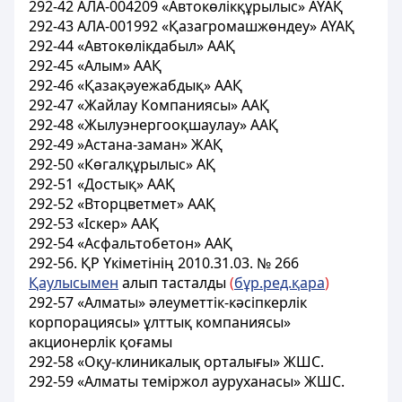
292-42 АЛА-004209 «Автокөлiкқұрылыс» АҮАҚ
292-43 АЛА-001992 «Қазагромашжөндеу» АҮАҚ
292-44 «Автокөлiкдабыл» ААҚ
292-45 «Алым» ААҚ
292-46 «Қазақәуежабдық» ААҚ
292-47 «Жайлау Компаниясы» ААҚ
292-48 «Жылуэнергооқшаулау» ААҚ
292-49 »Астана-заман» ЖАҚ
292-50 «Көгалқұрылыс» АҚ
292-51 «Достық» ААҚ
292-52 «Вторцветмет» ААҚ
292-53 «Iскер» ААҚ
292-54 «Асфальтобетон» ААҚ
292-56. ҚР Үкіметінің 2010.31.03. № 266
Қаулысымен
алып тасталды
(
бұр.ред.қара
)
292-57 «Алматы» әлеуметтік-кәсіпкерлік
корпорациясы» ұлттық компаниясы»
акционерлік қоғамы
292-58 «Оқу-клиникалық орталығы» ЖШС.
292-59 «Алматы теміржол ауруханасы» ЖШС.