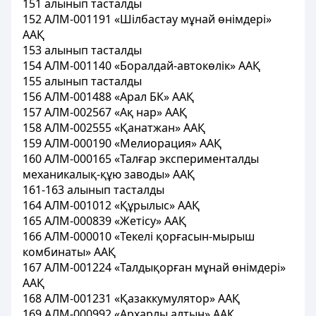
151 алынып тасталды
152 АЛМ-001191 «Шілбастау мұнай өнімдері»
ААҚ
153 алынып тасталды
154 АЛМ-001140 «Боралдай-автокөлік» ААҚ
155 алынып тасталды
156 АЛМ-001488 «Арал БК» ААҚ
157 АЛМ-002567 «Ақ нар» ААҚ
158 АЛМ-002555 «Қанатжан» ААҚ
159 АЛМ-000190 «Мелиорация» ААҚ
160 АЛМ-000165 «Талғар эксперименталды
механикалық-құю заводы» ААҚ
161-163 алынып тасталды
164 АЛМ-001012 «Құрылыс» ААҚ
165 АЛМ-000839 «Жетісу» ААҚ
166 АЛМ-000010 «Текелі қорғасын-мырыш
комбинаты» ААҚ
167 АЛМ-001224 «Талдықорған мұнай өнімдері»
ААҚ
168 АЛМ-001231 «Қазаккумулятор» ААҚ
169 АЛМ-000992 «Архарлы алтын» ААҚ