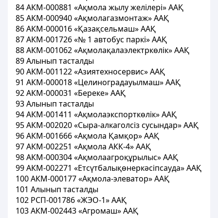
84 АКМ-000881 «Ақмола жылу желілері» ААҚ
85 АКМ-000940 «Ақмолагазмонтаж» ААҚ
86 АКМ-000016 «Қазақсельмаш» ААҚ
87 АКМ-001726 «№ 1 автобус паркі» ААҚ
88 АКМ-001062 «Ақмолақалаэлектркөлік» ААҚ
89 Алынып тасталды
90 АКМ-001122 «Азиятехносервис» ААҚ
91 АКМ-000018 «Целиноградауылмаш» ААҚ
92 АКМ-000031 «Береке» ААҚ
93 Алынып тасталды
94 АКМ-001411 «Ақмолаэкспорткөлік» ААҚ
95 АКМ-002020 «Сыра-алкаголсіз сусындар» ААҚ
96 АКМ-001666 «Ақмола Қамқор» ААҚ
97 АКМ-002251 «Ақмола АКК-4» ААҚ
98 АКМ-000304 «Ақмолаагроқұрылыс» ААҚ
99 АКМ-002271 «Етсүтбалықөнеркәсіпсауда» ААҚ
100 АКМ-000177 «Ақмола-элеватор» ААҚ
101 Алынып тасталды
102 РСП-001786 «ЖЭО-1» ААҚ
103 АКМ-002443 «Агромаш» ААҚ