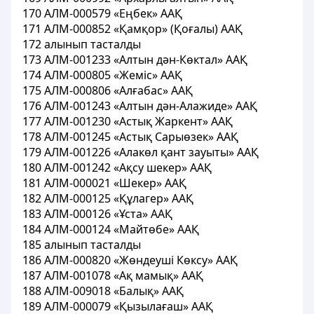
170 АЛМ-000579 «Еңбек» ААҚ
171 АЛМ-000852 «Қамқор» (Қоғалы) ААҚ
172 алынып тасталды
173 АЛМ-001233 «Алтын дән-Көктал» ААҚ
174 АЛМ-000805 «Жеміс» ААҚ
175 АЛМ-000806 «Алғабас» ААҚ
176 АЛМ-001243 «Алтын дән-Алажиде» ААҚ
177 АЛМ-001230 «Астық Жаркент» ААҚ
178 АЛМ-001245 «Астық Сарыөзек» ААҚ
179 АЛМ-001226 «Алакөл қант зауыты» ААҚ
180 АЛМ-001242 «Ақсу шекер» ААҚ
181 АЛМ-000021 «Шекер» ААҚ
182 АЛМ-000125 «Құлагер» ААҚ
183 АЛМ-000126 «Ұста» ААҚ
184 АЛМ-000124 «Майтөбе» ААҚ
185 алынып тасталды
186 АЛМ-000820 «Жөндеуші Көксу» ААҚ
187 АЛМ-001078 «Ақ мамық» ААҚ
188 АЛМ-009018 «Балық» ААҚ
189 АЛМ-000079 «Қызылағаш» ААҚ