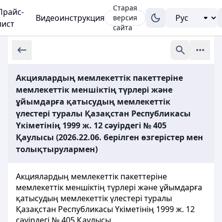
Старая
Прайс-
Видеоинструкция
версия
лист
сайта
Акциялардың мемлекеттік пакеттеріне
мемлекеттік меншіктің түрлері және
ұйымдарға қатысудың мемлекеттік
үлестері туралы Қазақстан Республикасы
Үкіметінің 1999 ж. 12 сәуірдегі № 405
Қаулысы (2026.22.06. берілген өзгерістер мен
толықтырулармен)
Акциялардың мемлекеттік пакеттеріне
мемлекеттік меншіктің түрлері және ұйымдарға
қатысудың мемлекеттік үлестері туралы
Қазақстан Республикасы Үкіметінің 1999 ж. 12
сәуірдегі № 405 Қаулысы