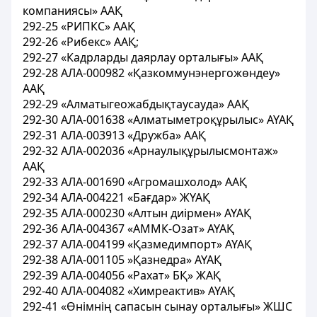
компаниясы» ААҚ
292-25 «РИПКС» ААҚ
292-26 «Рибекс» ААҚ;
292-27 «Кадрларды даярлау орталығы» ААҚ
292-28 АЛА-000982 «Қазкоммунэнергожөндеу»
ААҚ
292-29 «Алматыгеожабдықтаусауда» ААҚ
292-30 АЛА-001638 «Алматыметроқұрылыс» АҮАҚ
292-31 АЛА-003913 «Дружба» ААҚ
292-32 АЛА-002036 «Арнаулықұрылысмонтаж»
ААҚ
292-33 АЛА-001690 «Агромашхолод» ААҚ
292-34 АЛА-004221 «Бағдар» ЖҮАҚ
292-35 АЛА-000230 «Алтын диірмен» АҮАҚ
292-36 АЛА-004367 «АММК-Озат» АҮАҚ
292-37 АЛА-004199 «Қазмедимпорт» АҮАҚ
292-38 АЛА-001105 »Қазнедра» АҮАҚ
292-39 АЛА-004056 «Рахат» БҚ» ЖАҚ
292-40 АЛА-004082 «Химреактив» АҮАҚ
292-41 «Өнiмнiң сапасын сынау орталығы» ЖШС