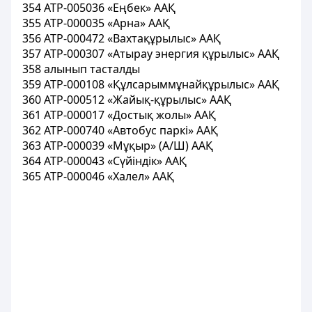
354 АТР-005036 «Еңбек» ААҚ
355 АТР-000035 «Арна» ААҚ
356 АТР-000472 «Вахтақұрылыс» ААҚ
357 АТР-000307 «Атырау энергия құрылыс» ААҚ
358 алынып тасталды
359 АТР-000108 «Құлсарыммұнайқұрылыс» ААҚ
360 АТР-000512 «Жайық-құрылыс» ААҚ
361 АТР-000017 «Достық жолы» ААҚ
362 АТР-000740 «Автобус паркі» ААҚ
363 АТР-000039 «Мұқыр» (А/Ш) ААҚ
364 АТР-000043 «Сүйіндік» ААҚ
365 АТР-000046 «Халел» ААҚ