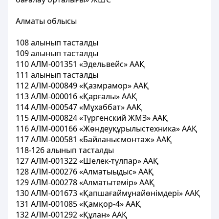
Алматы облысы
108 алынып тасталды
109 алынып тасталды
110 АЛМ-001351 «Эдельвейс» ААҚ
111 алынып тасталды
112 АЛМ-000849 «Қазмрамор» ААҚ
113 АЛМ-000016 «Қарғалы» ААҚ
114 АЛМ-000547 «Мұхаббат» ААҚ
115 АЛМ-000824 «Түргенский ЖМЗ» ААҚ
116 АЛМ-000166 «Жөндеуқұрылыстехника» ААҚ
117 АЛМ-000581 «Байланысмонтаж» ААҚ
118-126 алынып тасталды
127 АЛМ-001322 «Шелек-тұлпар» ААҚ
128 АЛМ-000276 «Алматыыдыс» ААҚ
129 АЛМ-000278 «Алматытемір» ААҚ
130 АЛМ-001673 «Қапшағаймұнайөнімдері» ААҚ
131 АЛМ-001085 «Қамқор-4» ААҚ
132 АЛМ-001292 «Құлан» ААҚ