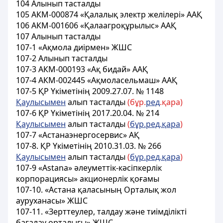
104 Алынып тасталды
105 АКМ-000874 «Қалалық электр желілері» ААҚ
106 АКМ-001606 «Қалаагроқұрылыс» ААҚ
107 Алынып тасталды
107-1 «Ақмола диірмен» ЖШС
107-2 Алынып тасталды
107-3 АКМ-000193 «Ақ бидай» ААҚ
107-4 АКМ-002445 «Ақмоласельмаш» ААҚ
107-5 ҚР Үкіметінің 2009.27.07. № 1148
Қаулысымен
алып тасталды
(бұр.
ред
.қара)
107-6 ҚР Үкіметінің 2017.20.04. № 214
Қаулысымен
алып тасталды
(
бұр.ред.қара
)
107-7 «Астанаэнергосервис» АҚ
107-8. ҚР Үкіметінің 2010.31.03. № 266
Қаулысымен
алып тасталды
(
бұр.ред.қара
)
107-9 «Astana» әлеуметтік-кәсіпкерлік
корпорациясы» акционерлік қоғамы
107-10. «Астана қаласының Орталық жол
ауруханасы» ЖШС
107-11. «Зерттеулер, талдау және тиімділікті
бағалау орталығы» ЖШС