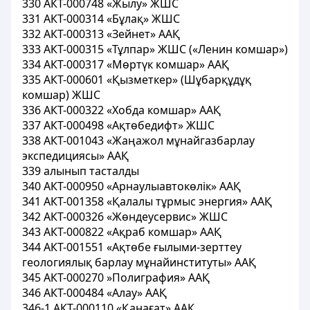
330 АКТ-000748 «Жылу» ЖШС
331 АКТ-000314 «Бұлақ» ЖШС
332 АКТ-000313 «Зейнет» ААҚ
333 АКТ-000315 «Тұлпар» ЖШС («Ленин комшар»)
334 АКТ-000317 «Мөртүк комшар» ААҚ
335 АКТ-000601 «Қызметкер» (Шұбарқұдұқ
комшар) ЖШС
336 АКТ-000322 «Хобда комшар» ААҚ
337 АКТ-000498 «Ақтөбедифт» ЖШС
338 АКТ-001043 «Жаңажол мұнайгазбарлау
экспедициясы» ААҚ
339 алынып тасталды
340 АКТ-000950 «Арнаулыавтокөлік» ААҚ
341 АКТ-001358 «Қалалы тұрмыс энергия» ААҚ
342 АКТ-000326 «Жөндеусервис» ЖШС
343 АКТ-000822 «Ақраб комшар» ААҚ
344 АКТ-001551 «Ақтөбе ғылыми-зерттеу
геологиялық барлау мұнайинституты» ААҚ
345 АКТ-000270 »Полиграфия» ААҚ
346 АКТ-000484 «Алау» ААҚ
346-1 АКТ-000110 «Қанағат» ААҚ