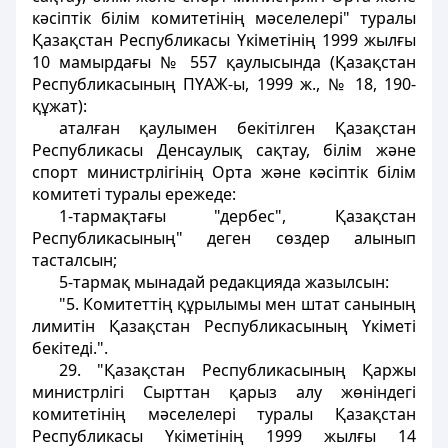
кәсiптiк білім комитетінiң мәселелерi" туралы
Қазақстан Республикасы Үкіметінiң 1999 жылғы
10 мамырдағы № 557 қаулысында (Қазақстан
Республикасының ПYАЖ-ы, 1999 ж., № 18, 190-
құжат):
аталған қаулымен бекітілген Қазақстан
Республикасы Денсаулық сақтау, білім және
спорт министрлiгінiң Орта және кәсiптiк білім
комитеті туралы ережеде:
1-тармақтағы "дербес", Қазақстан
Республикасының" деген сөздер алынып
тасталсын;
5-тармақ мынадай редакцияда жазылсын:
"5. Комитеттiң құрылымы мен штат санының
лимитiн Қазақстан Республикасының Yкіметі
бекiтедi.".
29. "Қазақстан Республикасының Қаржы
министрлігі Сырттан қарыз алу жөнiндегі
комитетiнiң мәселелері туралы Қазақстан
Республикасы Үкіметінiң 1999 жылғы 14