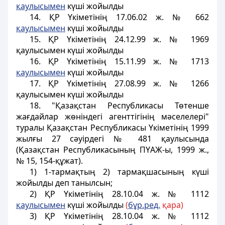
қаулысымен
күші жойылды
14. ҚР Үкіметінің 17.06.02 ж. № 662
қаулысымен
күші жойылды
15. ҚР Үкіметінің 24.12.99 ж. № 1969
қаулысымен күші жойылды
16. ҚР Үкіметінің 15.11.99 ж. № 1713
қаулысымен
күші жойылды
17. ҚР Үкіметінің 27.08.99 ж. № 1266
қаулысымен күші жойылды
18. "Қазақстан Республикасы Төтенше
жағдайлар жөнiндегі агенттігінің мәселелерi"
туралы Қазақстан Республикасы Yкіметінiң 1999
жылғы 27 сәуірдегі № 481 қаулысында
(Қазақстан Республикасының ПYАЖ-ы, 1999 ж.,
№ 15, 154-құжат).
1) 1-тармақтың 2) тармақшасының күшi
жойылды деп танылсын;
2) ҚР Үкіметінің 28.10.04 ж. № 1112
қаулысымен
күші жойылды
(
бұр.ред.
қара)
3) ҚР Үкіметінің 28.10.04 ж. № 1112