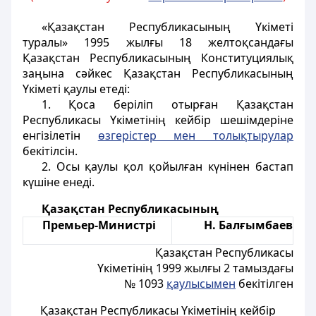
«Қазақстан Республикасының Үкіметі
туралы» 1995 жылғы 18 желтоқсандағы
Қазақстан Республикасының Конституциялық
заңына сәйкес Қазақстан Республикасының
Үкіметі қаулы етеді:
1. Қоса беріліп отырған Қазақстан
Республикасы Үкіметінің кейбір шешімдеріне
енгізілетін
өзгерістер мен толықтырулар
бекітілсін.
2. Осы қаулы қол қойылған күнінен бастап
күшіне енеді.
Қазақстан Республикасының
Премьер-Министрі
Н. Балғымбаев
Қазақстан Республикасы
Yкіметінiң 1999 жылғы 2 тамыздағы
№ 1093
қаулысымен
бекітілген
Қазақстан Республикасы Yкіметінiң кейбір