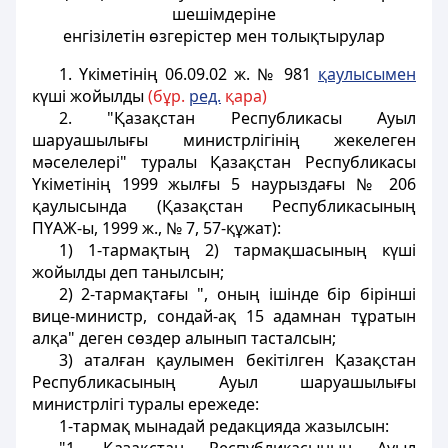
шешiмдерiне
енгiзiлетiн өзгерістер мен толықтырулар
1. Үкіметінің 06.09.02 ж. № 981
қаулысымен
күші жойылды
(бұр.
ред.
қара)
2. "Қазақстан Республикасы Ауыл
шаруашылығы министрлігінiң жекелеген
мәселелерi" туралы Қазақстан Республикасы
Yкіметінiң 1999 жылғы 5 наурыздағы № 206
қаулысында (Қазақстан Республикасының
ПYАЖ-ы, 1999 ж., № 7, 57-құжат):
1) 1-тармақтың 2) тармақшасының күшi
жойылды деп танылсын;
2) 2-тармақтағы ", оның iшiнде бiр бiрiншi
вице-министр, сондай-ақ 15 адамнан тұратын
алқа" деген сөздер алынып тасталсын;
3) аталған қаулымен бекітілген Қазақстан
Республикасының Ауыл шаруашылығы
министрлігі туралы ережеде:
1-тармақ мынадай редакцияда жазылсын: