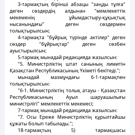
3-тармақтың бiрiншi абзацы "заңды тұлға"
деген сөздердiң алдынан "мемлекеттік
мекеменiң ұйымдастыру-құқықтық
нысанындағы" деген сөздермен
толықтырылсын;
4-тармақта "бұйрық түрiнде актiлер" деген
сөздер "бұйрықтар" деген сөзбен
ауыстырылсын;
5-тармақ мынадай редакцияда жазылсын:
"5. Министрлiктiң штат санының лимитiн
Қазақстан Республикасының Yкіметі бекiтедi.";
мынадай мазмұндағы 6-1-тармақпен
толықтырылсын:
"6-1. Министрлiктiң толық атауы - Қазақстан
Республикасының Ауыл шаруашылығы
министрлігі" мемлекеттік мекемесi;
7-тармақ мынадай редакцияда жазылсын:
"7. Осы Ереже Министрлiктiң құрылтайшы
құжаты болып табылады.";
18-тармақтың 5) тармақшасы