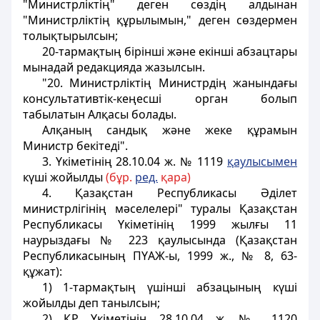
"Министрлiктiң" деген сөздiң алдынан
"Министрлiктiң құрылымын," деген сөздермен
толықтырылсын;
20-тармақтың бiрiншi және екiншi абзацтары
мынадай редакцияда жазылсын.
"20. Министрлiктiң Министрдiң жанындағы
консультативтiк-кеңесшi орган болып
табылатын Алқасы болады.
Алқаның сандық және жеке құрамын
Министр бекiтедi".
3. Үкіметінің 28.10.04 ж. № 1119
қаулысымен
күші жойылды
(бұр.
ред.
қара)
4. Қазақстан Республикасы Әдiлет
министрлігінiң мәселелерi" туралы Қазақстан
Республикасы Yкіметінiң 1999 жылғы 11
наурыздағы № 223 қаулысында (Қазақстан
Республикасының ПYАЖ-ы, 1999 ж., № 8, 63-
құжат):
1) 1-тармақтың үшiншi абзацының күшi
жойылды деп танылсын;
2) ҚР Үкіметінің 28.10.04 ж. № 1120