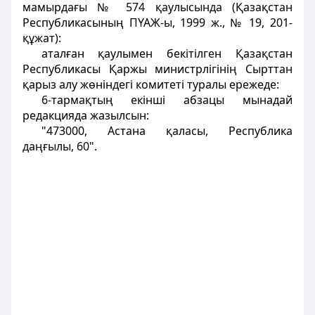
мамырдағы № 574 қаулысында (Қазақстан
Республикасының ПҮАЖ-ы, 1999 ж., № 19, 201-
құжат):
аталған қаулымен бекітілген Қазақстан
Республикасы Қаржы министрлігінің Сырттан
қарыз алу жөніндегі комитеті туралы ережеде:
6-тармақтың екінші абзацы мынадай
редакцияда жазылсын:
"473000, Астана қаласы, Республика
даңғылы, 60".