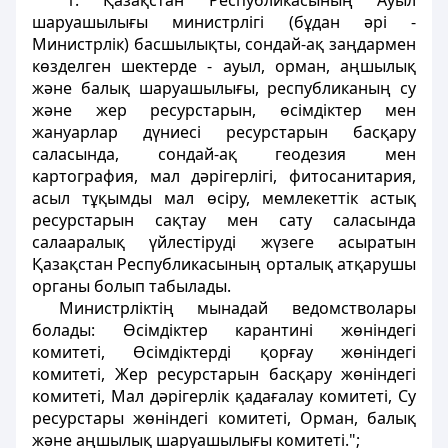
"1. Қазақстан Республикасының Ауыл
шаруашылығы министрлiгі (бұдан әрi -
Министрлiк) басшылықты, сондай-ақ заңдармен
көзделген шектерде - ауыл, орман, аңшылық
және балық шаруашылығы, республиканың су
және жер ресурстарын, өсiмдiктер мен
жануарлар дүниесi ресурстарын басқару
саласында, сондай-ақ геодезия мен
картография, мал дәрiгерлiгі, фитосанитария,
асыл тұқымды мал өсiру, мемлекеттік астық
ресурстарын сақтау мен сату саласында
салааралық үйлестiрудi жүзеге асыратын
Қазақстан Республикасының орталық атқарушы
органы болып табылады.
Министрлiктiң мынадай ведомстволары
болады: Өсiмдiктер карантинi жөнiндегі
комитетi, Өсiмдiктердi қорғау жөніндегі
комитетi, Жер ресурстарын басқару жөніндегі
комитетi, Мал дәрiгерлiк қадағалау комитетi, Су
ресурстары жөніндегі комитетi, Орман, балық
және аңшылық шаруашылығы комитетi.";