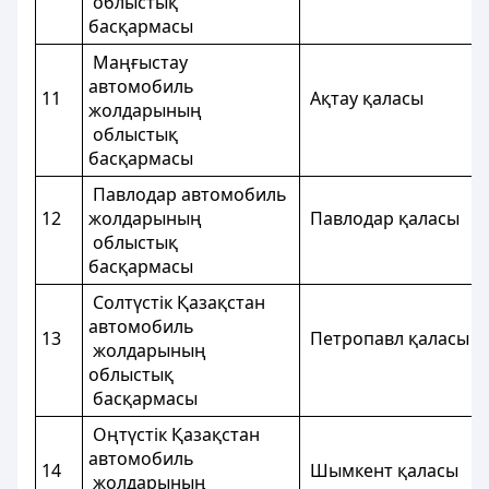
облыстық
басқармасы
Маңғыстау
автомобиль
11
Ақтау қалас
жолдарының
облыстық
басқармасы
Павлодар автомобиль
12
жолдарының
Павлодар қал
облыстық
басқармасы
Солтүстік Қазақстан
автомобиль
13
Петропавл қал
жолдарының
облыстық
басқармасы
Оңтүстік Қазақстан
автомобиль
14
Шымкент қал
жолдарының