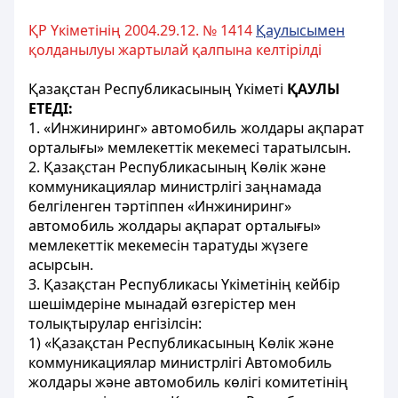
ҚР Үкіметінің 2004.29.12. № 1414
Қаулысымен
қолданылуы жартылай қалпына келтірілді
Қазақстан Республикасының Үкіметі
ҚАУЛЫ
ЕТЕДІ:
1. «Инжиниринг» автомобиль жолдары ақпарат
орталығы» мемлекеттік мекемесi таратылсын.
2. Қазақстан Республикасының Көлiк және
коммуникациялар министрлігі заңнамада
белгiленген тәртiппен «Инжиниринг»
автомобиль жолдары ақпарат орталығы»
мемлекеттік мекемесiн таратуды жүзеге
асырсын.
3. Қазақстан Республикасы Үкіметінiң кейбір
шешiмдерiне мынадай өзгерістер мен
толықтырулар енгізiлсiн:
1) «Қазақстан Республикасының Көлiк және
коммуникациялар министрлігі Автомобиль
жолдары және автомобиль көлiгi комитетiнің