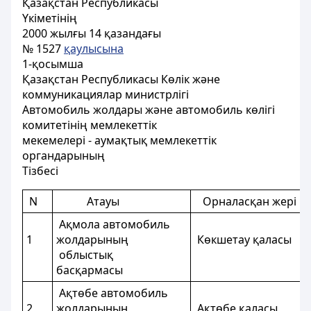
Қазақстан Республикасы
Үкіметінің
2000 жылғы 14 қазандағы
№ 1527
қаулысына
1-қосымша
Қазақстан Республикасы Көлік және
коммуникациялар министрлігі
Автомобиль жолдары және автомобиль көлігі
комитетінің мемлекеттік
мекемелері - аумақтық мемлекеттік
органдарының
Тізбесі
N
Атауы
Орналасқан ж
Ақмола автомобиль
1
жолдарының
Көкшетау қал
облыстық
басқармасы
Ақтөбе автомобиль
2
жолдарының
Ақтөбе қала