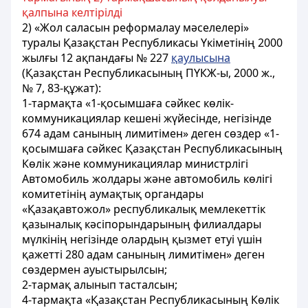
қалпына келтірілді
2) «Жол саласын реформалау мәселелерi»
туралы Қазақстан Республикасы Үкіметінiң 2000
жылғы 12 ақпандағы № 227
қаулысына
(Қазақстан Республикасының ПYКЖ-ы, 2000 ж.,
№ 7, 83-құжат):
1-тармақта «1-қосымшаға сәйкес көлiк-
коммуникациялар кешенi жүйесiнде, негiзiнде
674 адам санының лимитiмен» деген сөздер «1-
қосымшаға сәйкес Қазақстан Республикасының
Көлiк және коммуникациялар министрлігі
Автомобиль жолдары және автомобиль көлiгi
комитетiнiң аумақтық органдары
«Қазақавтожол» республикалық мемлекеттік
қазыналық кәсiпорындарының филиалдары
мүлкiнiң негiзiнде олардың қызмет етуi үшiн
қажетті 280 адам санының лимитiмен» деген
сөздермен ауыстырылсын;
2-тармақ алынып тасталсын;
4-тармақта «Қазақстан Республикасының Көлік