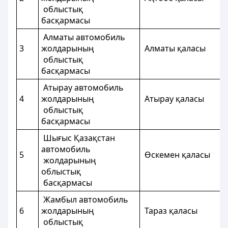
облыстық
басқармасы
Алматы автомобиль
3
жолдарының
Алматы қала
облыстық
басқармасы
Атырау автомобиль
4
жолдарының
Атырау қала
облыстық
басқармасы
Шығыс Қазақстан
автомобиль
5
Өскемен қал
жолдарының
облыстық
басқармасы
Жамбыл автомобиль
6
жолдарының
Тараз қалас
облыстық