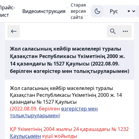
Старая
Прайс-
Видеоинструкция
версия
лист
сайта
Жол саласының кейбір мәселелері туралы
Қазақстан Республикасы Үкіметінің 2000 ж.
14 қазандағы № 1527 Қаулысы (2022.08.09.
берілген өзгерістер мен толықтыруларымен)
Жол саласының кейбір мәселелері туралы
Қазақстан Республикасы Үкіметінің 2000 ж. 14
қазандағы № 1527 Қаулысы
(2022.08.09. берілген
өзгерістер мен
толықтыруларымен
)
ҚР Үкіметінің 2004 жылғы 24 қарашадағы № 1232
Қаулысымен
күші жойылды