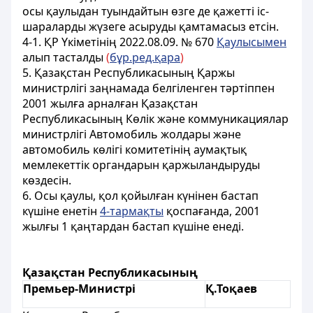
осы қаулыдан туындайтын өзге де қажеттi iс-
шараларды жүзеге асыруды қамтамасыз етсiн.
4-1.
ҚР Үкіметінің 2022.08.09. № 670
Қаулысымен
алып тасталды
(
бұр.ред.қара
)
5. Қазақстан Республикасының Қаржы
министрлігі заңнамада белгiленген тәртiппен
2001 жылға арналған Қазақстан
Республикасының Көлiк және коммуникациялар
министрлiгі Автомобиль жолдары және
автомобиль көлiгi комитетiнiң аумақтық
мемлекеттік органдарын қаржыландыруды
көздесiн.
6. Осы қаулы, қол қойылған күнiнен бастап
күшiне енетiн
4-тармақты
қоспағанда, 2001
жылғы 1 қаңтардан
бастап күшiне енедi.
Қазақстан Республикасының
Премьер-Министрі
Қ.Тоқаев