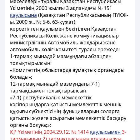
мәселелерi» туралы Қазақстан Республикасы
Үкіметінiң 2000 жылғы 3 ақпандағы № 151
қаулысына
(Қазақстан Республикасының ПҮКЖ-
ы, 2000 ж., № 5-6, 63-құжат):
көрсетiлген қаулымен бекітілген Қазақстан
Республикасы Көлiк және коммуникациялар
министрлігінiң Автомобиль жолдары және
автомобиль көлiгi комитетi туралы ережеде:
1-тармақ мынадай мазмұндағы абзацпен
толықтырылсын:
«Комитеттiң облыстарда аумақтық органдары
болады»;
12-тармақ мынадай мазмұндағы 7-1)
тармақшамен толықтырылсын:
«7-1) республикалық мемлекеттік
кәсiпорындарға қатысты мемлекеттік меншiк
құқығы субъектiсiнiң функцияларын соларға
қатысты жүзеге асыратын мемлекеттік басқару
органы болуға;»;
ҚР Үкіметінің 2004.29.12. № 1414
қаулысымен
3-
тармағының 2) тармақшасының қолданылуы