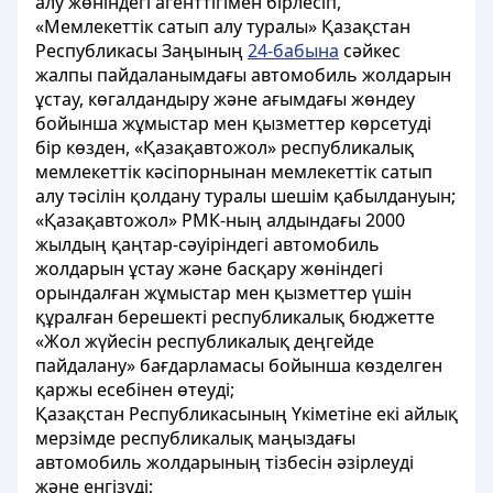
алу жөніндегі агенттігiмен бiрлесіп,
«Мемлекеттік сатып алу туралы» Қазақстан
Республикасы Заңының
24-бабына
сәйкес
жалпы пайдаланымдағы автомобиль жолдарын
ұстау, көгалдандыру және ағымдағы жөндеу
бойынша жұмыстар мен қызметтер көрсетудi
бiр көзден, «Қазақавтожол» республикалық
мемлекеттік кәсiпорнынан мемлекеттік сатып
алу тәсiлiн қолдану туралы шешiм қабылдануын;
«Қазақавтожол» РМК-ның алдындағы 2000
жылдың қаңтар-сәуiрiндегі автомобиль
жолдарын ұстау және басқару жөнiндегі
орындалған жұмыстар мен қызметтер үшiн
құралған берешектi республикалық бюджетте
«Жол жүйесiн республикалық деңгейде
пайдалану» бағдарламасы бойынша көзделген
қаржы есебiнен өтеудi;
Қазақстан Республикасының Үкіметіне екi айлық
мерзiмде республикалық маңыздағы
автомобиль жолдарының тiзбесiн әзiрлеудi
және енгізудi;