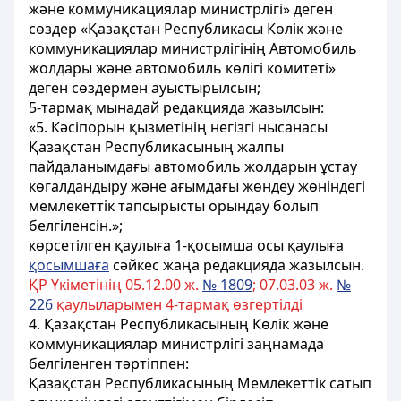
және коммуникациялар министрлігі» деген
сөздер «Қазақстан Республикасы Көлiк және
коммуникациялар министрлігінiң Автомобиль
жолдары және автомобиль көлiгi комитетi»
деген сөздермен ауыстырылсын;
5-тармақ мынадай редакцияда жазылсын:
«5. Кәсiпорын қызметiнiң негiзгі нысанасы
Қазақстан Республикасының жалпы
пайдаланымдағы автомобиль жолдарын ұстау
көгалдандыру және ағымдағы жөндеу жөніндегі
мемлекеттік тапсырысты орындау болып
белгiленсiн.»;
көрсетiлген қаулыға 1-қосымша осы қаулыға
қосымшаға
сәйкес жаңа редакцияда жазылсын.
ҚР Үкіметінің 05.12.00 ж.
№ 1809
; 07.03.03 ж.
№
226
қаулыларымен 4-тармақ өзгертілді
4. Қазақстан Республикасының Көлiк және
коммуникациялар министрлiгі заңнамада
белгiленген тәртіппен:
Қазақстан Республикасының Мемлекеттік сатып