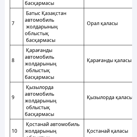
басқармасы
Батыс Қазақстан
автомобиль
7
Орал қалас
жолдарының
облыстық
басқармасы
Қарағанды
автомобиль
8
Қарағанды қал
жолдарының
облыстық
басқармасы
Қызылорда
автомобиль
9
Қызылорда қа
жолдарының
облыстық
басқармасы
Қостанай автомобиль
10
жолдарының
Қостанай қал