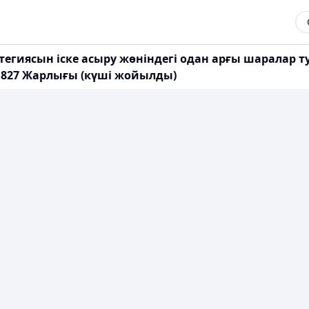
тегиясын іске асыру жөніндегі одан арғы шаралар 
 827 Жарлығы (күші жойылды)