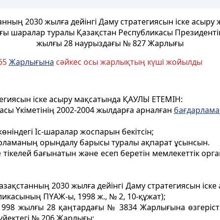
нның 2030 жылға дейiнгi Даму стратегиясын iске асыру 
ғы шаралар туралы Қазақстан Республикасы Президенті
жылғы 28 наурыздағы № 827 Жарлығы
165
Жарлығына
сәйкес осы жарлықтың күші жойылды
тегиясын iске асыру мақсатында ҚАУЛЫ ЕТЕМIН:
касы Yкіметінiң 2002-2004 жылдарға арналған
бағдарлама
жөніндегі Iс-шаралар жоспарын бекiтсiн;
рламаның орындалу барысы туралы ақпарат ұсынсын.
 тiкелей бағынатын және есеп беретiн мемлекеттік орг
азақстанның 2030 жылға дейiнгi Даму стратегиясын iске
касының ПYАЖ-ы, 1998 ж., № 2, 10-құжат);
 1998 жылғы 28 қаңтардағы № 3834 Жарлығына өзгеріст
үйектегі № 206 Жарлығы;