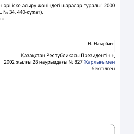
 әрі іске асыру жөніндегі шаралар туралы" 2000
 № 34, 440-құжат).
ін.
Н. Назарбаев
Қазақстан Республикасы Президентінің
2002 жылғы 28 наурыздағы № 827
Жарлығымен
бекітілген