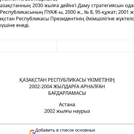
азақстанның 2030 жылға дейінгі Даму стратегиясын одан
спубликасының ПҮАЖ-ы, 2000 ж., № 8, 95-құжат; 2001 ж.,
стан Республикасы Президентінің Әкімшілігіне жүктелс
үшіне енеді.
ҚАЗАҚСТАН РЕСПУБЛИКАСЫ ҮКІМЕТІНІҢ
2002-2004 ЖЫЛДАРҒА АРНАЛҒАН
БАҒДАРЛАМАСЫ
Астана
2002 жылғы наурыз
Добавить в список основных