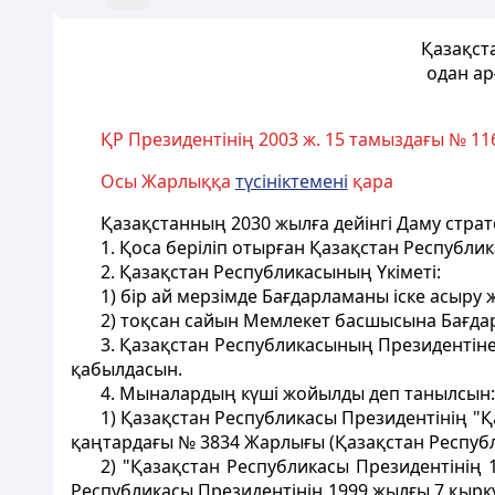
Қазақста
одан ар
ҚР Президентінің 2003 ж. 15 тамыздағы № 1
Осы Жарлыққа
түсініктемені
қара
Қазақстанның 2030 жылға дейiнгi Даму стра
1. Қоса берiлiп отырған Қазақстан Республи
2. Қазақстан Республикасының Yкіметі:
1) бір ай мерзiмде Бағдарламаны iске асыру 
2) тоқсан сайын Мемлекет басшысына Бағда
3. Қазақстан Республикасының Президентiне
қабылдасын.
4. Мыналардың күшi жойылды деп танылсын:
1) Қазақстан Республикасы Президентінің "Қ
қаңтардағы № 3834 Жарлығы (Қазақстан Республи
2) "Қазақстан Республикасы Президентінің
Республикасы Президентінің 1999 жылғы 7 қырк