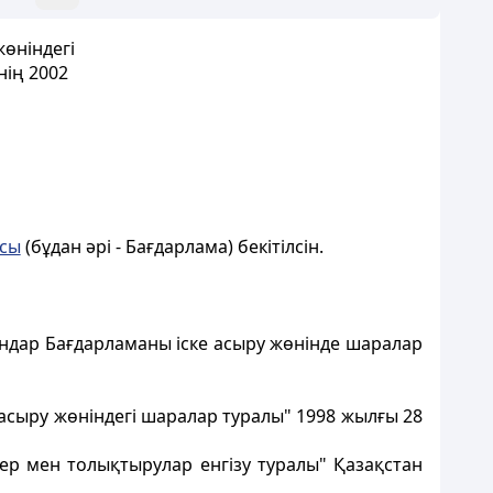
жөніндегі
нің 2002
сы
(бұдан әрi - Бағдарлама) бекітілсiн.
андар Бағдарламаны iске асыру жөнiнде шаралар
 асыру жөніндегі шаралар туралы" 1998 жылғы 28
ер мен толықтырулар енгізу туралы" Қазақстан