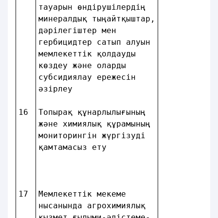
тауарын өндiрушiлердiң  
минералдық тыңайтқыштар,
дәрiлегiштер мен        
гербицидтер сатып алуын 
мемлекеттік қолдауды    
көздеу және оларды      
субсидиялау ережесін    
әзiрлеу                 
16
Топырақ құнарлылығының  
және химиялық құрамының 
мониторингiн жүргiзудi  
қамтамасыз ету          
17
Мемлекеттік мекеме      
нысанында агрохимиялық  
қызмет ғылыми-әдiстеме- 