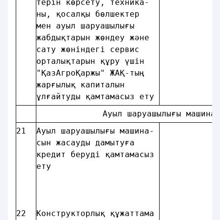
терiн көрсету, техника- 
ны, қосалқы бөлшектер   
мен ауыл шаруашылығы    
жабдықтарын жөндеу және 
сату жөніндегі сервис   
орталықтарын құру үшiн  
"ҚазАгроҚаржы" ЖАҚ-тың  
жарғылық капиталын      
ұлғайтуды қамтамасыз ету
             Ауыл шаруашылығы машина
21
Ауыл шаруашылығы машина-
сын жасауды дамытуға    
кредит берудi қамтамасыз
ету                     
22
Конструкторлық құжаттама