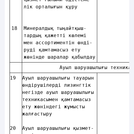
лiк орталығын құру      
18
Минералдық тыңайтқыш-   
тардың қажеттi көлемi   
мен ассортиментiн өндi- 
рудi қамтамасыз ету     
жөнiнде шаралар қабылдау
            Ауыл шаруашылығы техника
19
Ауыл шаруашылығы тауарын
өндiрушiлердi лизингтiк 
негiзде ауыл шаруашылығы
техникасымен қамтамасыз 
ету жөніндегі жұмысты   
жалғастыру              
20
Ауыл шаруашылығы қызмет-