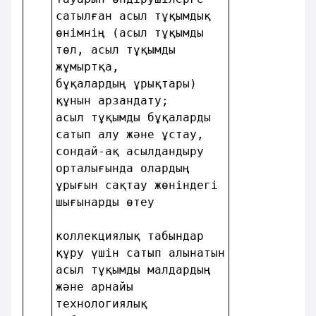
сатылған асыл тұқымдық  
өнiмнiң (асыл тұқымды   
төл, асыл тұқымды       
жұмыртқа,               
бұқалардың ұрықтары)    
құнын арзандату;        
асыл тұқымды бұқаларды  
сатып алу және ұстау,   
сондай-ақ асылдандыру   
орталығында олардың     
ұрығын сақтау жөніндегі 
шығынарды өтеу          
коллекциялық табындар   
құру үшiн сатып алынатын
асыл тұқымды малдардың  
және арнайы             
технологиялық           