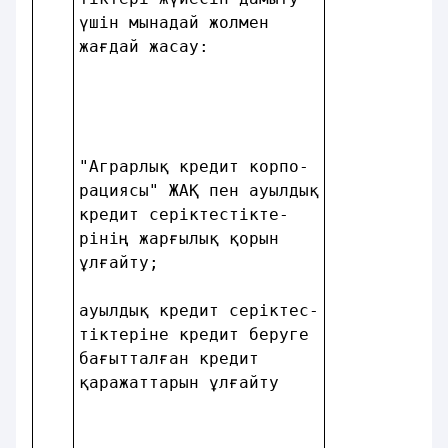
үшін мынадай жолмен     
жағдай жасау:           
"Аграрлық кредит корпо- 
рациясы" ЖАҚ пен ауылдық
кредит серiктестiкте-   
рiнiң жарғылық қорын    
ұлғайту;                
ауылдық кредит серiктес-
тiктерiне кредит бepyге 
бағытталған кредит      
қаражаттарын ұлғайту    