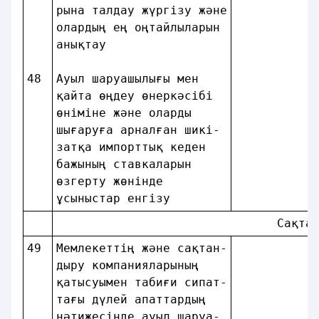
рына талдау жүргiзу және
олардың ең оңтайлыларын 
анықтау                 
48
Ауыл шаруашылығы мен    
қайта өңдеу өнеркәсiбi  
өнiмiне және оларды     
шығаруға арналған шикi- 
затқа импорттық кеден   
бажының cтавкаларын     
өзгерту жөнiнде         
ұсыныстар енгізу        
                               Сақта
49
Мемлекеттiң және сақтан-
дыру компанияларының    
қатысуымен табиғи сипат-
тағы дүлей апаттардың   
нәтижесiнде ауыл шаруа- 