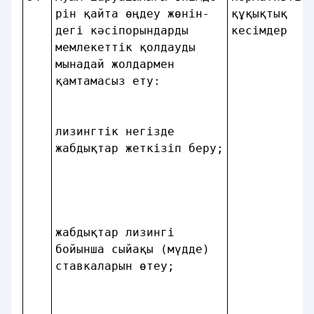
рiн қайта өңдеу жөнiн-  
құқықтық   
дегi кәсiпорындарды     
кесімдер   
мемлекеттік қолдауды    
мынадай жолдармен       
қамтамасыз ету:         
лизингтiк негiзде       
жабдықтар жеткiзiп беру;
жабдықтар лизингi       
бойынша сыйақы (мүдде)  
ставкаларын өтеу;       