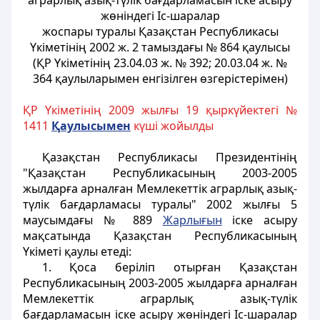
аграрлық азық-түлiк бағдарламасын iске асыру
жөніндегі Іс-шаралар
жоспары туралы Қазақстан Республикасы
Үкіметінің
2002 ж. 2 тамыздағы № 864 қаулысы
(ҚР Үкіметінің 23.04.03 ж. № 392; 20.03.04 ж. №
364 қаулыларымен енгізілген өзгерістерімен)
ҚР Үкіметінің 2009 жылғы 19 қыркүйектегі №
1411
Қаулысымен
күші жойылды
Қазақстан Республикасы Президентінің
"Қазақстан Республикасының 2003-2005
жылдарға арналған Мемлекеттік аграрлық азық-
түлiк бағдарламасы туралы" 2002 жылғы 5
маусымдағы № 889
Жарлығын
iске асыру
мақсатында Қазақстан Республикасының
Yкіметі қаулы етеді:
1. Қоса берiлiп отырған Қазақстан
Республикасының 2003-2005 жылдарға арналған
Мемлекеттік аграрлық азық-түлiк
бағдарламасын iске асыру жөніндегі Іс-шаралар