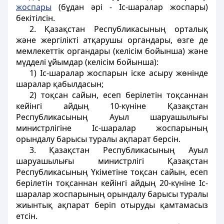
жоспары
(бұдан әрi - Iс-шаралар жоспары)
бекітілсiн.
2. Қазақстан Республикасының орталық
және жергiлiктi атқарушы органдары, өзге де
мемлекеттік органдары (келісім бойынша) және
мүдделi ұйымдар (келісім бойынша):
1) Ic-шаралар жоспарын iске асыру жөнiнде
шаралар қабылдасын;
2) тоқсан сайын, есеп берiлетiн тоқсаннан
кейiнгi айдың 10-күнiне Қазақстан
Республикасының Ауыл шаруашылығы
министрлігіне Іс-шаралар жоспарының
орындалу барысы туралы ақпарат берсiн.
3. Қазақстан Республикасының Ауыл
шаруашылығы министрлігі Қазақстан
Республикасының Yкіметіне тоқсан сайын, есеп
берiлетiн тоқсаннан кейiнгi айдың 20-күнiне Iс-
шаралар жоспарының орындалу барысы туралы
жиынтық ақпарат берiп отыруды қамтамасыз
етсiн.