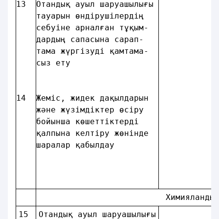
13
Отандық ауыл шаруашылығы
тауарын өндiрушiлердiң  
себуiне арналған тұқым- 
дардың сапасына сарап-  
тама жүргiзудi қамтама- 
сыз ету                 
14
Жемiс, жидек дақылдарын 
және жүзiмдiктер өсiру  
бойынша көшеттiктердi   
қалпына келтiру жөнiнде 
шаралар қабылдау        
                          Химияланды
15
Отандық ауыл шаруашылығы