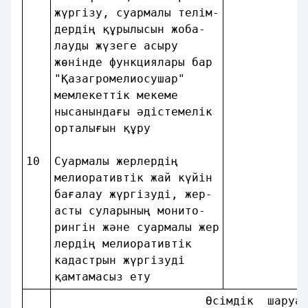
жүргiзу, суармалы телiм-
дердiң құрылысын жоба-  
лауды жүзеге асыру      
жөнiнде функциялары бар 
"Қазагромелиосушар"     
мемлекеттік мекеме      
нысанындағы әдiстемелiк 
орталығын құру          
10
Суармалы жерлердiң      
мелиоративтiк жай күйiн 
бағалау жүргiзудi, жер- 
асты суларының монито-  
рингiн және суармалы жер
лердiң мелиоративтiк    
кадастрын жүргiзудi     
қамтамасыз ету          
                      Өсiмдiк  шаруа