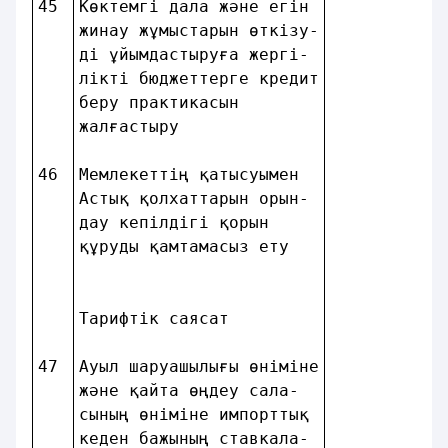
45
Көктемгi дала және егiн 
жинау жұмыстарын өткізу-
дi ұйымдастыруға жергi- 
лiктi бюджеттерге кредит
беру практикасын        
жалғастыру              
46
Мемлекеттiң қатысуымен  
Астық қолхаттарын орын- 
дау кепiлдiгi қорын     
құруды қамтамасыз ету   
Тарифтік саясат         
47
Ауыл шаруашылығы өнiмiне
және қайта өңдеу сала-  
сының өнiмiне импорттық 
кеден бажының ставкала- 