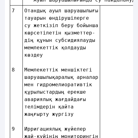
7 
Отандық ауыл шаруашылығы
тауарын өндiрушiлерге   
су жеткiзiп беру бойынша
көрсетiлетiн қызметтер- 
дiң құнын субсидиялауды 
мемлекеттік қолдауды    
көздеу                  
8 
Мемлекеттік меншiктегi  
шаруашылықаралық арналар
мен гидромелиоративтiк  
құрылыстардың ерекше    
авариялық жағдайдағы    
телiмдерiн қайта        
жаңғырту жүргiзу        
9 
Ирригациялық жүйелер    
жай-күйiнiң мониторингiн