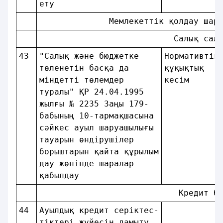
ету                     
              Мемлекеттік қолдау шар
                           Салық сал
43
"Салық және бюджетке    
Нормативтiк
төленетiн басқа да      
құқықтық   
мiндеттi төлемдер       
кесім      
туралы" ҚР 24.04.1995   
жылғы № 2235 Заңы 179-  
бабының 10-тармақшасына 
сәйкес ауыл шаруашылығы 
тауарын өндiрушiлер     
борыштарын қайта құрылым
дау жөнiнде шаралар     
қабылдау                
                            Кредит б
44
Ауылдық кредит cepіктec-
тiктepi жүйесiн дамыту  