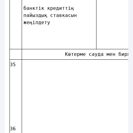
банктiк кредиттiң       
пайыздық ставкасын      
жеңiлдету               
              Көтерме сауда мен бирж
35
36