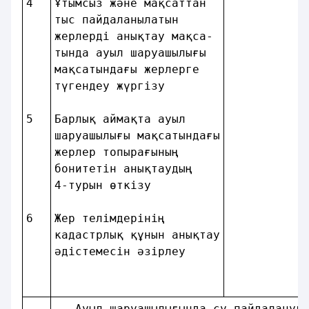
4 
Ұтымсыз және мақсаттан  
тыс пайдаланылатын      
жерлердi анықтау мақса- 
тында ауыл шаруашылығы  
мақсатындағы жерлерге   
түгендеу жүргiзу        
5 
Барлық аймақта ауыл     
шаруашылығы мақсатындағы
жерлер топырағының      
бонитетiн анықтаудың    
4-турын өткізу          
6 
Жер телiмдерiнiң        
кадастрлық құнын анықтау
әдiстемесiн әзiрлеу     
   Ауыл шаруашылығында су пайдалануд