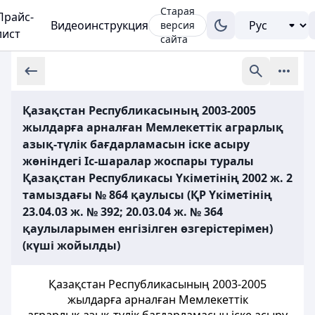
Старая
Прайс-
Видеоинструкция
версия
лист
сайта
Қазақстан Республикасының 2003-2005
жылдарға арналған Мемлекеттік аграрлық
азық-түлік бағдарламасын іске асыру
жөніндегі Іс-шаралар жоспары туралы
Қазақстан Республикасы Үкіметінің 2002 ж. 2
тамыздағы № 864 қаулысы (ҚР Үкіметінің
23.04.03 ж. № 392; 20.03.04 ж. № 364
қаулыларымен енгізілген өзгерістерімен)
(күші жойылды)
Қазақстан Республикасының 2003-2005
жылдарға арналған Мемлекеттік