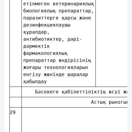
етiлмеген ветеринариялық
биологиялық препараттар,
паразиттерге қарсы және 
дезинфекциялаушы        
құралдар,               
антибиотиктер, дәрi-    
дәрмектiк               
фармакологиялық         
препараттар өндiрiсiнiң 
жоғары технологияларын  
енгізу жөнiнде шаралар  
қабылдау                
    Бәсекеге қабiлеттiлiктiң өсуi жә
                       Астық рыногын
29