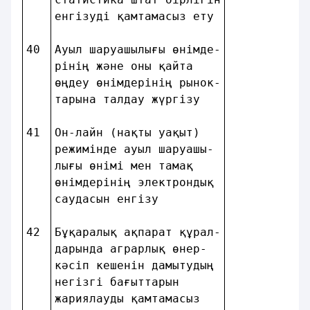
енгізудi қамтамасыз ету 
40
Ауыл шаруашылығы өнiмде-
рiнiң және оны қайта    
өңдеу өнiмдерiнiң рынок-
тарына талдау жүргiзу   
41
Он-лайн (нақты уақыт)   
режимiнде ауыл шаруашы- 
лығы өнiмi мен тамақ    
өнiмдерiнiң электрондық 
саудасын енгізу         
42
Бұқаралық ақпарат құрал-
дарында аграрлық өнер-  
кәсiп кешенiн дамытудың 
негiзгi бағыттарын      
жариялауды қамтамасыз   