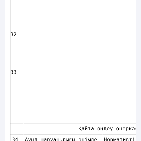
32
33
                 Қайта өңдеу өнеркәс
34
Ауыл шаруашылығы өнiмде-
Нормативтiк