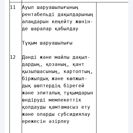
11
Ауыл шаруашылығының     
рентабельдi дақылдарының
алаңдарын кеңейту жөнiн-
де шаралар қабылдау     
Tұқым шаруашылығы       
12
Дәндi және майлы дақыл- 
дардың, қозаның, қант   
қызылшасының, картоптың,
бiржылдық және көпжыл-  
дық шөптердiң бiрегей   
және элиталық тұқымдарын
өндiрудi мемлекеттік    
қолдауды қамтамасыз ету 
және оларды субсидиялау 
ережесін әзiрлeу        