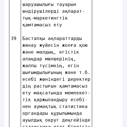
шаруашылығы тауарын     
өндiрушiлердi ақпарат-  
тық-маркетингтiк        
қамтамасыз ету          
39
Бастапқы ақпараттарды   
жинау жүйесiн жолға қою 
және малдың, егiстiк    
алаңдар мөлшерiнiң,     
жалпы түсiмнiң, егiн    
шығымдылығының және т.б.
есебi жөніндегі деректер
дiң растығын қамтамасыз 
ету мақсатында мемлекет-
тiк қаржыландыру есебi- 
нен аумақтық статистика 
органдары құрылымында   
ауылдық округ деңгейiнде
статистика штат бiрлiгiн