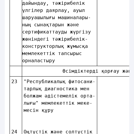
дайындау, тәжiрибелiк   
үлгiлер даярлау, ауыл   
шаруашылығы машиналары- 
ның сынақтарын және     
сертификаттауды жүргiзу 
жөніндегі тәжiрибелiк-  
конструкторлық жұмысқа  
мемлекеттік тапсырыс    
орналастыру             
             Өсiмдiктердi қорғау жән
23
"Республикалық фитосани-
тарлық диагностика мен  
болжам әдiстемелiк орта-
лығы" мемлекеттік меке- 
месiн құру              
24
Оңтүстiк және солтүстiк 