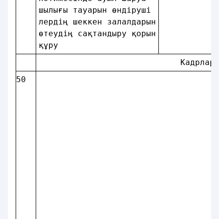
шылығы тауарын өндiрушi 
лердiң шеккен залалдарын
өтеудiң сақтандыру қорын
құру                    
                             Кадрлар
50