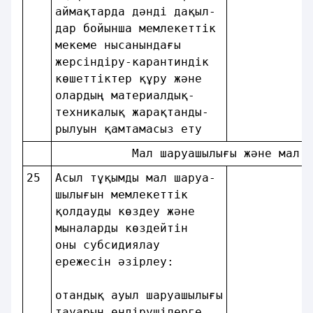
аймақтарда дәндi дақыл- 
дар бойынша мемлекеттік 
мекеме нысанындағы      
жерсіндіру-карантиндік  
көшеттіктер құру және   
олардың материалдық-    
техникалық жарақтанды-  
рылуын қамтамасыз ету   
           Мал шаруашылығы және мал 
25
Асыл тұқымды мал шаруа- 
шылығын мемлекеттік     
қолдауды көздеу және    
мыналарды көздейтiн     
оны субсидиялау         
ережесін әзiрлеу:       
отандық ауыл шаруашылығы
тауарын өндiрушiлерге   