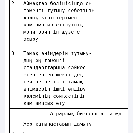
2 
Аймақтар бөлiнiсiнде ең 
төменгi тұтыну себетiнiң
халық кiрiстерiмен      
қамтамасыз етiлуiнiң    
мониторингiн жүзеге     
асыру                   
3 
Тамақ өнiмдерiн тұтыну- 
дың ең төменгi          
стандарттарына сәйкес   
есептелген шектi дең-   
гейіне негiзгi тамақ    
өнiмдерiн iшкi өндiру   
көлемiнiң сәйкестiгiн   
қамтамасыз ету          
         Аграрлық бизнеснiң тиiмдi ж
Жер қатынастарын дамыту 