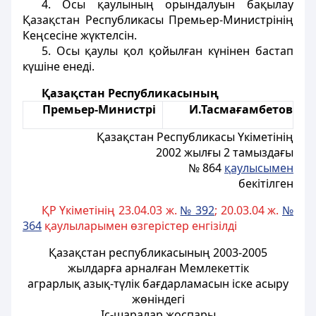
4. Осы қаулының орындалуын бақылау
Қазақстан Республикасы Премьер-Министрінің
Кеңсесiне жүктелсiн.
5. Осы қаулы қол қойылған күнінен бастап
күшiне енедi.
Қазақстан Республикасының
Премьер-Министрі
И.Тасмағамбетов
Қазақстан Республикасы Үкіметінiң
2002 жылғы 2 тамыздағы
№ 864
қаулысымен
бекітілген
ҚР Үкіметінің 23.04.03 ж.
№ 392
; 20.03.04 ж.
№
364
қаулыларымен өзгерістер енгізілді
Қазақстан республикасының 2003-2005
жылдарға арналған Мемлекеттік
аграрлық азық-түлiк бағдарламасын iске асыру
жөніндегі
Іс-шаралар жоспары