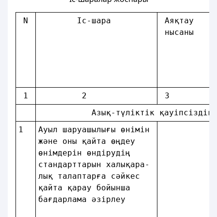
 N
        Iс-шара         
 Аяқтау    
 нысаны    
 1
         2              
 3         
           Азық-түлiктiк қауіпсiздiк
1 
Ауыл шаруашылығы өнiмiн 
және оны қайта өңдеу    
өнiмдерiн өндiрудiң     
стандарттарын халықара- 
лық талаптарға сәйкес   
қайта қарау бойынша     
бағдарлама әзiрлеу      