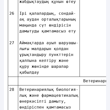
жабдықтаудың құнын өтеу 
26
Iрi қалалардың, сондай- 
ақ аудан орталықтарының 
маңында сүт өндiрiсiн   
дамытуды қамтамасыз ету 
27
Аймақтарда ауыл шаруашы-
лығы малдарын қолдан    
ұрықтандыру пункттерiн  
қалпына келтiру және    
құру жөнiнде шаралар    
қабылдау                
                          Ветеринари
28
Ветеринариялық биология-
лық және фармацевтикалық
өнеркәсiптi дамыту,     
өндірiспен қамтамасыз   