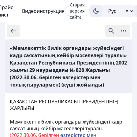
Старая
Прайс-
Видеоинструкция
версия
лист
сайта
«Мемлекеттік билiк органдары жүйесіндегі
кадр саясатының кейбір мәселелерi туралы»
Қазақстан Республикасы Президентінің 2002
жылғы 29 наурыздағы № 828 Жарлығы
(2022.30.06. берілген өзгерістер мен
толықтырулармен) (күші жойылды)
ҚАЗАҚСТАН РЕСПУБЛИКАСЫ ПРЕЗИДЕНТІНІҢ
ЖАРЛЫҒЫ
Мемлекеттік билiк органдары жүйесіндегі кадр
саясатының кейбір мәселелерi туралы
(2022.30.06. берілген
өзгерістер мен