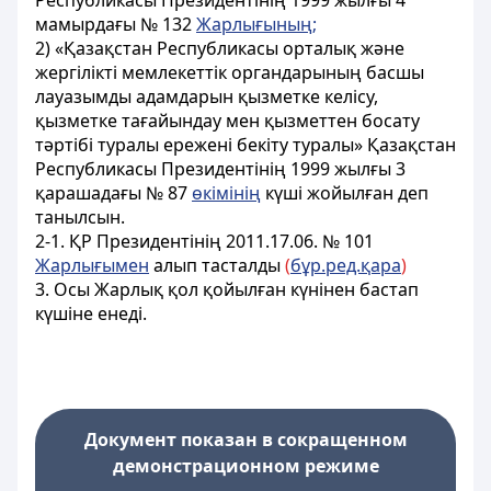
Республикасы Президентiнің 1999 жылғы 4
мамырдағы № 132
Жарлығының;
2) «Қазақстан Республикасы орталық және
жергілікті мемлекеттік органдарының басшы
лауазымды адамдарын қызметкe келiсу,
қызметке тағайындау мен қызметтен босату
тәртібі туралы ереженi бекіту туралы» Қазақстан
Республикасы Президентінің 1999 жылғы 3
қарашадағы № 87
өкімінiң
күшi жойылған деп
танылсын.
2-1. ҚР Президентінің 2011.17.06. № 101
Жарлығымен
алып тасталды
(
бұр.ред.қара
)
3. Осы Жарлық қол қойылған күнiнен бастап
күшiне енедi.
Документ показан в сокращенном
демонстрационном режиме