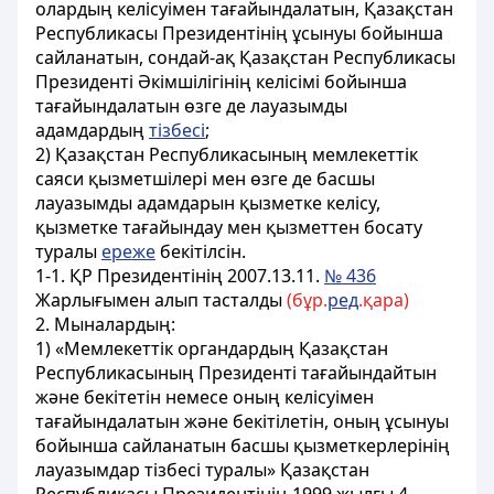
олардың келісуімен тағайындалатын, Қазақстан
Республикасы Президентінің ұсынуы бойынша
сайланатын, сондай-ақ Қазақстан Республикасы
Президенті Әкімшілігінің келісімі бойынша
тағайындалатын өзге де лауазымды
адамдардың
тізбесі
;
2) Қазақстан Республикасының мемлекеттік
саяси қызметшілерi мен өзге де басшы
лауазымды адамдарын қызметке келiсу,
қызметке тағайындау мен қызметтен босату
туралы
ереже
бекітілсін.
1-1. ҚР Президентінің 2007.13.11.
№ 436
Жарлығымен алып тасталды
(бұр.
ред
.қара)
2. Мыналардың:
1) «Мемлекеттік органдардың Қазақстан
Республикасының Президентi тағайындайтын
және бекiтетiн немесе оның келiсуiмен
тағайындалатын және бекітілетін, оның ұсынуы
бойынша сайланатын басшы қызметкерлерiнiң
лауазымдар тiзбесi туралы» Қазақстан