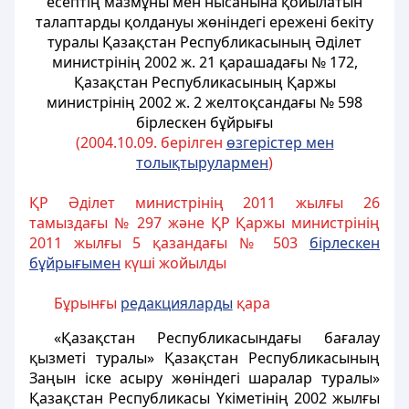
есептің мазмұны мен
нысанына қойылатын
талаптарды қолдануы жөніндегі ережені бекіту
туралы
Қазақстан Республикасының Әділет
министрінің 2002 ж. 21 қарашадағы № 172,
Қазақстан Республикасының Қаржы
министрінің 2002 ж. 2 желтоқсандағы № 598
бірлескен бұйрығы
(2004.10.09. берілген
өзгерістер мен
толықтырулармен
)
ҚР Әділет министрінің 2011 жылғы 26
тамыздағы № 297 және ҚР Қаржы министрінің
2011 жылғы 5 қазандағы № 503
бірлескен
бұйрығымен
күші жойылды
Бұрынғы
редакцияларды
қара
«Қазақстан Республикасындағы бағалау
қызметі туралы» Қазақстан Республикасының
Заңын іске асыру жөніндегі шаралар туралы»
Қазақстан Республикасы Үкіметінің 2002 жылғы