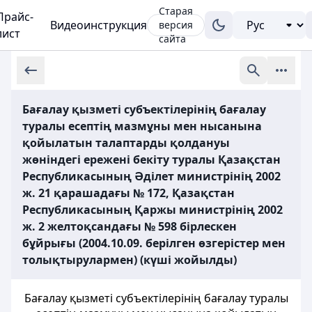
Старая
Прайс-
Видеоинструкция
версия
лист
сайта
Бағалау қызметі субъектілерінің бағалау
туралы есептің мазмұны мен нысанына
қойылатын талаптарды қолдануы
жөніндегі ережені бекіту туралы Қазақстан
Республикасының Әділет министрінің 2002
ж. 21 қарашадағы № 172, Қазақстан
Республикасының Қаржы министрінің 2002
ж. 2 желтоқсандағы № 598 бірлескен
бұйрығы (2004.10.09. берілген өзгерістер мен
толықтырулармен) (күші жойылды)
Бағалау қызметі субъектілерінің бағалау туралы