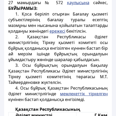
27 мамырдағы № 572
қаулысына
сәйкес,
БҰЙЫРАМЫЗ:
1. Қоса беріліп отырған Бағалау қызметі
субъектілерінің бағалау туралы есептің
мазмұны мен нысанына қойылатын талаптарды
қолдануы жөніндегі
ережесі
бекітілсін.
2. Қазақстан Республикасы Әділет
министрлігінің Тіркеу қызметі комитеті осы
бұйрық қолданысқа енгізілген күннен бастап бір
ай мерзім ішінде бұйрықтың орындалуын
ұйымдастыру жөнінде шаралар қабылдасын.
3. Осы бұйрықтың орындалуын бақылау
Қазақстан Республикасы Әділет министрлігінің
Тіркеу қызметі комитетінің төрағасы М.Т.
Таймерденовке жүктелсін.
4. Осы бұйрық Қазақстан Республикасының
Әділет министрлігінде
мемлекеттік тіркелген
күнінен бастап қолданысқа енгізіледі.
Қазақстан Республикасының
Әділет министрі
Г.Ким