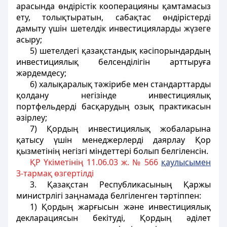
арасында өндiрiстiк кооперацияны қамтамасыз
ету, толықтыратын, сабақтас өндiрiстердi
дамыту үшiн шетелдiк инвестицияларды жүзеге
асыру;
5) шетелдегi қазақстандық кәсiпорындардың
инвестициялық белсендiлiгiн арттыруға
жәрдемдесу;
6) халықаралық тәжiрибе мен стандарттарды
қолдану негiзiнде инвестициялық
портфельдердi басқарудың озық практикасын
әзiрлеу;
7) Қордың инвестициялық жобаларына
қатысу үшiн менеджерлердi даярлау Қор
қызметiнiң негiзгi мiндеттерi болып белгiленсiн.
ҚР Үкіметінің 11.06.03 ж. № 566
қаулысымен
3-тармақ өзгертілді
3. Қазақстан Республикасының Қаржы
министрлігі заңнамада белгiленген тәртiппен:
1) Қордың жарғысын және инвестициялық
декларациясын бекiтудi, Қордың әдiлет