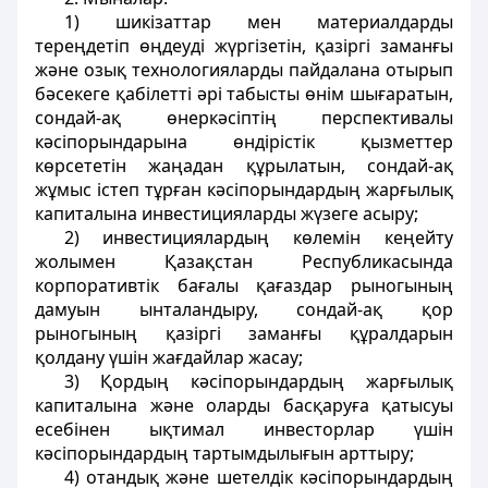
1) шикiзаттар мен материалдарды
тереңдетiп өңдеудi жүргiзетiн, қазiргі заманғы
және озық технологияларды пайдалана отырып
бәсекеге қабiлеттi әрi табысты өнiм шығаратын,
сондай-ақ өнеркәсiптiң перспективалы
кәсiпорындарына өндірiстiк қызметтер
көрсететiн жаңадан құрылатын, сондай-ақ
жұмыс iстеп тұрған кәсiпорындардың жарғылық
капиталына инвестицияларды жүзеге асыру;
2) инвестициялардың көлемiн кеңейту
жолымен Қазақстан Республикасында
корпоративтiк бағалы қағаздар рыногының
дамуын ынталандыру, сондай-ақ қор
рыногының қазiргi заманғы құралдарын
қолдану үшiн жағдайлар жасау;
3) Қордың кәсiпорындардың жарғылық
капиталына және оларды басқаруға қатысуы
есебiнен ықтимал инвесторлар үшiн
кәсiпорындардың тартымдылығын арттыру;
4) отандық және шетелдiк кәсiпорындардың