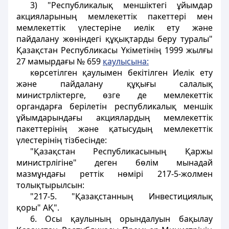
3) "Республикалық меншiктегi ұйымдар
акцияларының мемлекеттік пакеттерi мен
мемлекеттік үлестерiне иелiк ету және
пайдалану жөніндегі құқықтарды беру туралы"
Қазақстан Республикасы Үкіметінiң 1999 жылғы
27 мамырдағы № 659
қаулысына:
көрсетiлген қаулымен бекітілген Иелiк ету
және пайдалану құқығы салалық
министрлiктерге, өзге де мемлекеттік
органдарға берiлетiн республикалық меншiк
ұйымдарындағы акциялардың мемлекеттік
пакеттерiнiң және қатысудың мемлекеттік
үлестерiнiң тiзбесiнде:
"Қазақстан Республикасының Қаржы
министрлігіне" деген бөлiм мынадай
мазмұндағы реттiк нөмiрi 217-5-жолмен
толықтырылсын:
"217-5. "Қазақстанның Инвестициялық
қоры" AҚ".
6. Осы қаулының орындалуын бақылау