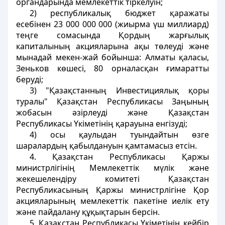
органдарында мемлекеттік тiркелуiн;
2) республикалық бюджет қаражаты
есебiнен 23 000 000 000 (жиырма үш миллиард)
теңге сомасында Қордың жарғылық
капиталының акцияларына ақы төлеудi және
мынадай мекен-жай бойынша: Алматы қаласы,
Зеньков көшесi, 80 орналасқан ғимаратты
беруді;
3) "Қазақстанның Инвестициялық қоры
туралы" Қазақстан Республикасы Заңының
жобасын әзiрлеудi және Қазақстан
Республикасы Үкіметінiң қарауына енгізудi;
4) осы қаулыдан туындайтын өзге
шаралардың қабылдануын қамтамасыз етсiн.
4. Қазақстан Республикасы Қаржы
министрлігінiң Мемлекеттік мүлiк және
жекешелендiру комитетi Қазақстан
Республикасының Қаржы министрлігіне Қор
акцияларының мемлекеттік пакетiне иелiк ету
және пайдалану құқықтарын берсiн.
5. Қазақстан Республикасы Үкіметінiң кейбір