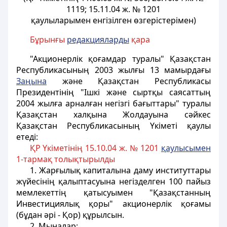
1119; 15.11.04 ж. № 1201
қаулыларымен енгізілген өзгерістерімен)
Бұрынғы
редакцияларды
қара
"Акционерлік қоғамдар туралы" Қазақстан
Республикасының 2003 жылғы 13 мамырдағы
Заңына
және Қазақстан Республикасы
Президентінің "Iшкi және сыртқы саясаттың
2004 жылға арналған негiзгi бағыттары" туралы
Қазақстан халқына Жолдауына сәйкес
Қазақстан Республикасының Үкіметі қаулы
етеді:
ҚР Үкіметінің 15.10.04 ж. № 1201
қаулысымен
1-тармақ толықтырылды
1. Жарғылық капиталына даму институттары
жүйесiнiң қалыптасуына негізделген 100 пайыз
мемлекеттiң қатысуымен "Қазақстанның
Инвестициялық қоры" акционерлік қоғамы
(бұдан әрi - Қор) құрылсын.
2. Мыналар: