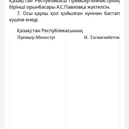
Қазақстан Республикасы Премьер-Министрінің
бiрiншi орынбасары А.С.Павловқа жүктелсiн.
7. Осы қаулы қол қойылған күнiнен бастап
күшiне енедi.
Қазақстан Республикасының
Премьер-Министрі
И. Тасмағамбетов