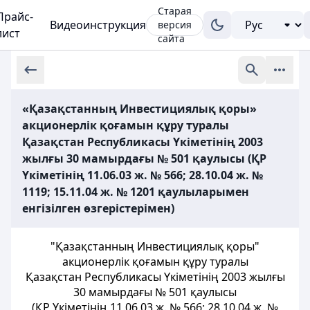
Старая
Прайс-
Видеоинструкция
версия
лист
сайта
«Қазақстанның Инвестициялық қоры»
акционерлік қоғамын құру туралы
Қазақстан Республикасы Үкіметінің 2003
жылғы 30 мамырдағы № 501 қаулысы (ҚР
Үкіметінің 11.06.03 ж. № 566; 28.10.04 ж. №
1119; 15.11.04 ж. № 1201 қаулыларымен
енгізілген өзгерістерімен)
"Қазақстанның Инвестициялық қоры"
акционерлік қоғамын құру туралы
Қазақстан Республикасы Үкіметінің 2003 жылғы
30 мамырдағы № 501 қаулысы
(ҚР Үкіметінің 11.06.03 ж. № 566; 28.10.04 ж. №