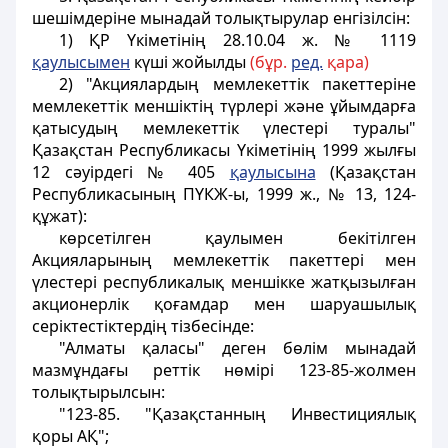
шешiмдерiне мынадай толықтырулар енгiзiлсiн:
1) ҚР Үкіметінің 28.10.04 ж. № 1119
қаулысымен
күші жойылды
(бұр.
ред.
қара)
2) "Акциялардың мемлекеттік пакеттерiне
мемлекеттік меншiктiң түрлерi және ұйымдарға
қатысудың мемлекеттік үлестерi туралы"
Қазақстан Республикасы Үкіметінiң 1999 жылғы
12 сәуірдегі № 405
қаулысына
(Қазақстан
Республикасының ПҮКЖ-ы, 1999 ж., № 13, 124-
құжат):
көрсетiлген қаулымен бекітілген
Акцияларының мемлекеттік пакеттерi мен
үлестерi республикалық меншiкке жатқызылған
акционерлік қоғамдар мен шаруашылық
серiктестiктердiң тiзбесiнде:
"Алматы қаласы" деген бөлiм мынадай
мазмұндағы реттiк нөмiрi 123-85-жолмен
толықтырылсын:
"123-85. "Қазақстанның Инвестициялық
қоры АҚ";