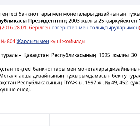
н теңгесi банкноттары мен монеталары дизайнының
тұжы
публикасы Президентінің
2003 жылғы 25 қыркүйектегі
(2016.28.01. берілген
өзгерістер мен толықтыруларымен
ы № 804
Жарлығымен
күші жойылды
i туралы» Қазақстан Республикасының 1995 жылғы 3
азақстан теңгесi банкноттары мен монеталары дизайныны
ң Металл ақша дизайнының тұжырымдамасын бекіту тура
ақстан Республикасының ПҮАЖ-ы, 1997 ж., № 49, 452-құж
күшiне енедi.