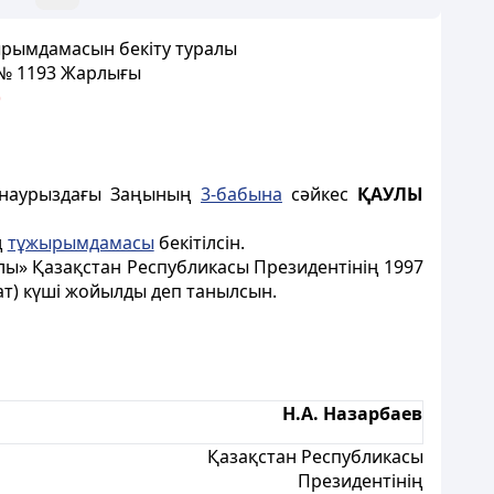
рымдамасын бекіту туралы
 № 1193 Жарлығы
)
0 наурыздағы Заңының
3-бабына
сәйкес
ҚАУЛЫ
ң
тұжырымдамасы
бекітілсiн.
лы» Қазақстан Республикасы Президентінің 1997
ат) күшi жойылды деп танылсын.
Н.А. Назарбаев
Қазақстан Республикасы
Президентінің