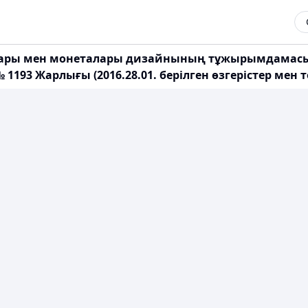
оттары мен монеталары дизайнының тұжырымдамасын
№ 1193 Жарлығы (2016.28.01. берілген өзгерістер м