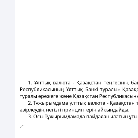
1. Ұлттық валюта - Қазақстан теңгесiнiң
Республикасының Ұлттық Банкi туралы» Қазақ
туралы ережеге және Қазақстан Республикасының
2. Тұжырымдама ұлттық валюта - Қазақстан 
әзiрлеудiң негiзгi принциптерiн айқындайды.
3. Осы Тұжырымдамада пайдаланылатын ұғы