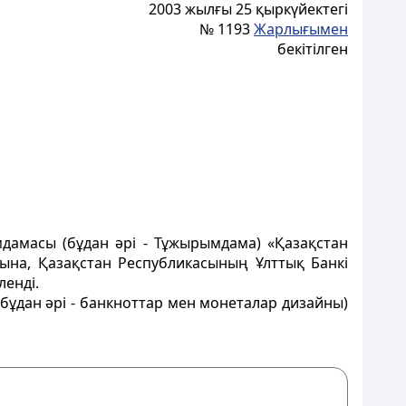
2003 жылғы 25 қыркүйектегі
№ 1193
Жарлығымен
бекітілген
дамасы (бұдан әрi - Тұжырымдама) «Қазақстан
ына, Қазақстан Республикасының Ұлттық Банкi
лендi.
бұдан әрi - банкноттар мен монеталар дизайны)