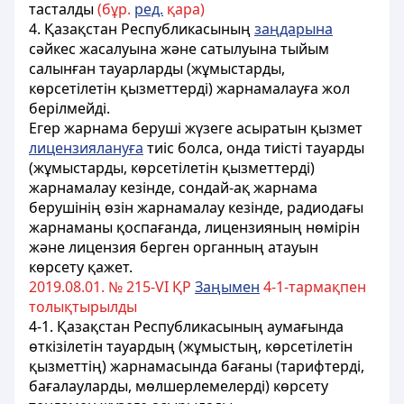
тасталды
(бұр.
ред.
қара)
4. Қазақстан Республикасының
заңдарына
сәйкес жасалуына және сатылуына тыйым
салынған тауарларды (жұмыстарды,
көрсетiлетiн қызметтердi) жарнамалауға жол
берiлмейдi.
Егер жарнама берушi жүзеге асыратын қызмет
лицензиялануға
тиiс болса, онда тиiстi тауарды
(жұмыстарды, көрсетiлетiн қызметтердi)
жарнамалау кезiнде, сондай-ақ жарнама
берушiнiң өзiн жарнамалау кезiнде, радиодағы
жарнаманы қоспағанда, лицензияның нөмiрiн
және лицензия берген органның атауын
көрсету қажет.
2019.08.01. № 215-VІ ҚР
Заңымен
4-1-тармақпен
толықтырылды
4-1. Қазақстан Республикасының аумағында
өткізілетін тауардың (жұмыстың, көрсетілетін
қызметтің) жарнамасында бағаны (тарифтерді,
бағалауларды, мөлшерлемелерді) көрсету