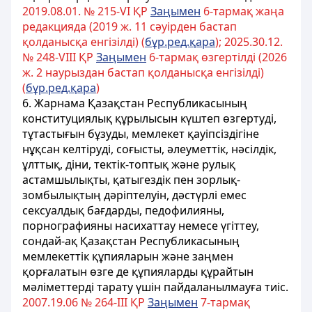
2019.08.01. № 215-VІ ҚР
Заңымен
6-тармақ жаңа
редакцияда (2019 ж. 11 сәуірден бастап
қолданысқа енгізілді) (
бұр.ред.қара
); 2025.30.12.
№ 248-VIII ҚР
Заңымен
6-тармақ өзгертілді (2026
ж. 2 наурыздан бастап қолданысқа енгізілді)
(
бұр.ред.қара
)
6. Жарнама Қазақстан Республикасының
конституциялық құрылысын күштеп өзгертудi,
тұтастығын бұзуды, мемлекет қауiпсiздiгiне
нұқсан келтiрудi, соғысты, әлеуметтiк, нәсiлдiк,
ұлттық, діни, тектік-топтық және рулық
астамшылықты, қатыгездiк пен зорлық-
зомбылықтың дәріптелуін,
дәстүрлі емес
сексуалдық бағдарды, педофилияны,
порнографияны насихаттау немесе үгiттеу,
сондай-ақ Қазақстан Республикасының
мемлекеттiк құпияларын және заңмен
қорғалатын өзге де құпияларды құрайтын
мәлiметтердi тарату үшiн пайдаланылмауға тиiс.
2007.19.06 № 264-III ҚР
Заңымен
7-тармақ