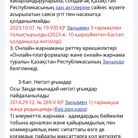
хабарландыруларына, сондай-ақ Қазақстан
Республикасының
заң актілеріне
сәйкес жүзеге
асырылатын саяси үгiт пен насихатқа
қолданылмайды
.
2023.10.07. № 19-VIІІ ҚР
Заңымен
3-тармақпен
толықтырылды (2023 ж. 10 қыркүйектен бастап
қолданысқа енгізілді)
3. Онлайн-жарнаманы реттеу ерекшеліктері
«Онлайн-платформалар және онлайн-жарнама
туралы» Қазақстан Республикасының
Заңында
белгіленеді.
3-бап. Негiзгi ұғымдар
Осы Заңда мынадай негiзгi ұғымдар
пайдаланылады:
2014.29.12. № 269-V ҚР
Заңымен
1) тармақша
жаңа редакцияда (
бұр.ред.қара
)
1) әлеуметтік жарнама - адамдардың беймәлім
тобына арналған және қайырымдылық пен
коммерциялық емес сипаттағы өзге де
қоғамдық пайдалы мақсаттарға қол жеткізуге,