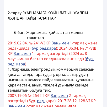
2-тарау.
ЖАРНАМАҒА ҚОЙЫЛАТЫН ЖАЛПЫ
ЖӘНЕ
АРНАЙЫ ТАЛАПТАР
6-бап. Жарнамаға қойылатын жалпы
талаптар
2019.02.04. № 241-VІ ҚР
Заңымен
1-тармақ жаңа
редакцияда (
бұр.ред.қара
); 2024.06.04. № 71-VIII
ҚР
Заңымен
1-тармақ өзгертілді (2024 ж. 8
маусымнан бастап қолданысқа енгізілді) (
бұр.
ред. қара
)
1. Жарнама, электрондық коммерция саласын
қоса алғанда, таратудың, орналастырудың
нысанына немесе пайдаланылатын құралына
қарамастан, анық, тікелей ұсынылу кезінде
танылатын болуға тиіс.
2007.19.06 № 264-III ҚР
Заңымен
2-тармақ
өзгертілді (бұр.
ред.
қара); 2017.28.12. 128-VI ҚР
Заңымен
2-тармақ жаңа редакцияда