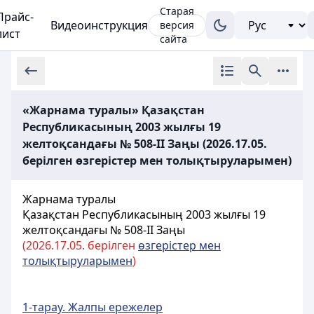
Старая
Прайс-
Видеоинструкция
версия
лист
сайта
«Жарнама туралы» Қазақстан
Республикасының 2003 жылғы 19
желтоқсандағы № 508-ІІ Заңы (2026.17.05.
берілген өзгерістер мен толықтыруларымен)
Жарнама туралы
Қазақстан Республикасының 2003 жылғы 19
желтоқсандағы № 508-ІІ
Заңы
(2026.
17.05. берілген
өзгерістер мен
толықтыруларымен
)
1-тарау. Жалпы ережелер