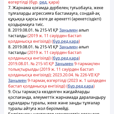
өзгертілді (бұр.
ред.
қара)
7. Жарнама қоғамда дүрбелең туғызбауға,
жеке
тұлғаларды
агрессияға бастамауға, сондай-ақ
құқыққа қарсы өзге де әрекеттi (әрекетсiздiктi)
қоздырмауға тиiс.
8.
2019.08.01. № 215-VІ ҚР
Заңымен
алып
тасталды
(2019 ж. 11 сәуірден бастап
қолданысқа енгізілді) (
бұр.ред.қара
)
8. 2019.08.01. № 215-VІ ҚР
Заңымен
алып
тасталды
(2019 ж. 11 сәуірден бастап
қолданысқа енгізілді) (
бұр.ред.қара
)
2019.08.01. № 215-VІ ҚР
Заңымен
9-тармақпен
толықтырылды (2019 ж. 11 сәуірден бастап
қолданысқа енгізілді); 2023.20.04. № 226-VІІ ҚР
Заңымен
9-тармақ өзгертілді (2023 ж. 1 шілдеден
бастап қолданысқа енгізілді) (
бұр.ред.қара
)
9. Осы тармақта көзделген жағдайларды
қоспағанда, әлеуметтік жарнамада дараландыру
құралдары туралы, жеке және заңды тұлғалар
туралы айтуға жол берілмейді.