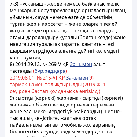
7-3) нұсқағыш - жерде немесе байланыс желісі
мен жарық беру тіреулерінде орналастырылған,
ұйымның, сауда немесе өзге де объектінің
тұрған жерін көрсететін және оларға тікелей
жақын жерде орналасқан, тек қана олардың
атауы, дараландыру құралы (болған кезде) және
навигация туралы ақпаратты қамтитын, екі
шаршы метрді қоса алғанға дейінгі көлемдегі
конструкция;
8) 2014.29.12. № 269-V ҚР
Заңымен
алып
тасталды
(
бұр.ред.қара
)
2019.08.01. № 215-VІ ҚР
Заңымен
9)
тармақшамен толықтырылды (2019 ж. 11
сәуірден бастап қолданысқа енгізілді)
9) сыртқы (көрнекі) жарнама - сыртқы (көрнекі)
жарнама объектілерінде орналастырылған
және елді мекендердегі үй-жайлардың шегінен
тыс ашық кеңістікте, жалпыға ортақ
пайдаланылатын автомобиль жолдарының
бөлінген белдеуінде, елді мекендерден тыс