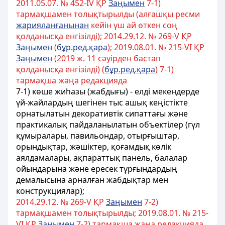
2011.05.07. № 452-IV ҚР
Заңымен
7-1)
тармақшамен толықтырылды (алғашқы ресми
жарияланғанынан
кейін үш ай өткен соң
қолданысқа енгізілді); 2014.29.12. № 269-V ҚР
Заңымен
(
бұр.ред.қара
); 2019.08.01. № 215-VІ ҚР
Заңымен
(2019 ж. 11 сәуірден бастап
қолданысқа енгізілді) (
бұр.ред.қара
) 7-1)
тармақша жаңа редакцияда
7-1) көше жиһазы (жабдығы) - елді мекендерде
үй-жайлардың шегінен тыс ашық кеңістікте
орнатылатын декоративтік сипаттағы және
практикалық пайдаланылатын объектілер (гүл
құмыралары, павильондар, отырғыштар,
орындықтар, жәшіктер, қоғамдық көлік
аялдамалары, ақпараттық панель, балалар
ойындарына және ересек тұрғындардың
демалысына арналған жабдықтар мен
конструкциялар);
2014.29.12. № 269-V ҚР
Заңымен
7-2)
тармақшамен толықтырылды; 2019.08.01. № 215-
VІ ҚР
Заңымен
7-2) тармақша жаңа редакцияда