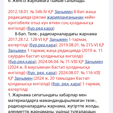
6.
Жөнсiз жарнамаға тыйым салынады.
2012.18.01. № 546-ІV ҚР
Заңымен
8-бап жаңа
редакцияда (ресми
жарияланғанынан
кейiн
күнтiзбелiк отыз күн өткен соң қолданысқа
енгiзiлдi) (
бұр.ред.қара
)
8-бап.
Теле-, радиоарналардағы жарнама
2017.28.12. 128-VI ҚР
Заңымен
1-тармақ
өзгертілді (
бұр.ред.қара
); 2019.08.01. № 215-VІ ҚР
Заңымен
1-тармақ жаңа редакцияда (2019 ж. 11
сәуірден бастап қолданысқа енгізілді)
(
бұр.ред.қара
); 2024.06.04. № 71-VIII ҚР
Заңымен
(2024 ж. 8 маусымнан бастап қолданысқа
енгізілді) (
бұр. ред. қара
); 2024.08.07. № 116-VІІІ
ҚР
Заңымен
(2024 ж. 20 тамыздан бастап
қолданысқа енгізілді) (
бұр. ред. қара
) 1-тармақ
өзгертілді
1. Жарнама сипатындағы хабарлар мен
материалдарға мамандандырылмаған теле-,
радиоарналардағы жарнама, жүгіртпе жолды,
әлеуметтік жарнаманы, үшінші тұлғалардың