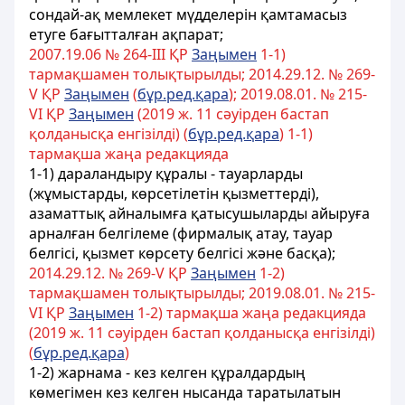
сондай-ақ мемлекет мүдделерін қамтамасыз
етуге бағытталған ақпарат;
2007.19.06 № 264-III ҚР
Заңымен
1-1)
тармақшамен толықтырылды; 2014.29.12. № 269-
V ҚР
Заңымен
(
бұр.ред.қара
); 2019.08.01. № 215-
VІ ҚР
Заңымен
(2019 ж. 11 сәуірден бастап
қолданысқа енгізілді) (
бұр.ред.қара
) 1-1)
тармақша жаңа редакцияда
1-1) дараландыру құралы - тауарларды
(жұмыстарды, көрсетілетін қызметтерді),
азаматтық айналымға қатысушыларды айыруға
арналған белгілеме (фирмалық атау, тауар
белгісі, қызмет көрсету белгісі және басқа);
2014.29.12. № 269-V ҚР
Заңымен
1-2)
тармақшамен толықтырылды; 2019.08.01. № 215-
VІ ҚР
Заңымен
1-2) тармақша жаңа редакцияда
(2019 ж. 11 сәуірден бастап қолданысқа енгізілді)
(
бұр.ред.қара
)
1-2) жарнама - кез келген құралдардың
көмегiмен кез келген нысанда таратылатын