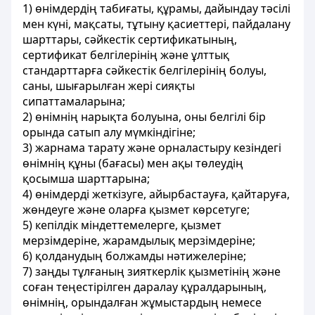
1) өнiмдердiң табиғаты, құрамы, дайындау тәсiлi
мен күнi, мақсаты, тұтыну қасиеттерi, пайдалану
шарттары, сәйкестiк сертификатының,
сертификат белгiлерiнiң және
ұлттық
стандарттарға
сәйкестiк белгiлерiнiң болуы,
саны, шығарылған жерi сияқты
сипаттамаларына;
2) өнiмнің нарықта болуына, оны белгiлi бiр
орында сатып алу мүмкiндiгiне;
3) жарнама тарату және орналастыру кезіндегі
өнiмнiң құны (бағасы) мен ақы төлеудiң
қосымша шарттарына;
4) өнiмдердi жеткiзуге, айырбастауға, қайтаруға,
жөндеуге және оларға қызмет көрсетуге;
5) кепiлдiк мiндеттемелерге, қызмет
мерзiмдерiне, жарамдылық мерзiмдерiне;
6) қолданудың болжамды нәтижелерiне;
7) заңды тұлғаның зияткерлiк қызметiнiң және
соған теңестiрiлген даралау құралдарының,
өнiмнiң, орындалған жұмыстардың немесе