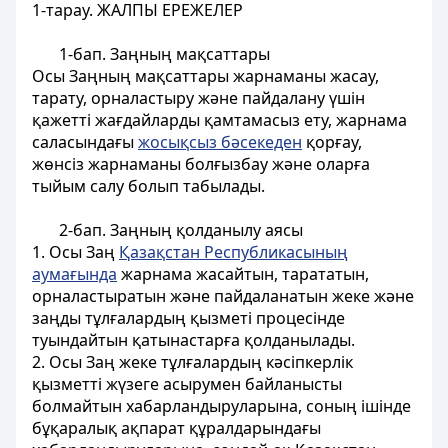
1-
тарау.
ЖАЛПЫ ЕРЕЖЕЛЕР
1-бап. Заңның мақсаттары
Осы Заңның мақсаттары
жарнаманы жасау,
тарату, орналастыру және пайдалану үшiн
қажеттi жағдайларды қамтамасыз ету, жарнама
саласындағы
жосықсыз бәсекеден
қорғау,
жөнсiз жарнаманы болғызбау және оларға
тыйым салу болып табылады.
2-бап. Заңның қолданылу аясы
1. Осы Заң
Қазақстан Республикасының
аумағында
жарнама жасайтын, тарататын,
орналастыратын және пайдаланатын жеке және
заңды тұлғалардың қызметi процесiнде
туындайтын қатынастарға қолданылады.
2. Осы Заң жеке тұлғалардың кәсіпкерлік
қызметті жүзеге асырумен байланысты
болмайтын хабарландыруларына, соның iшiнде
бұқаралық ақпарат құралдарындағы