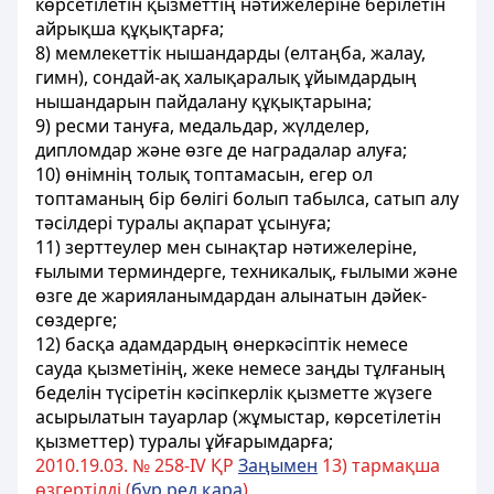
көрсетiлетiн қызметтiң нәтижелерiне берiлетiн
айрықша құқықтарға;
8) мемлекеттік нышандарды (елтаңба, жалау,
гимн), сондай-ақ халықаралық ұйымдардың
нышандарын пайдалану құқықтарына;
9) ресми тануға, медальдар, жүлделер,
дипломдар және өзге де наградалар алуға;
10) өнiмнiң толық топтамасын, егер ол
топтаманың бiр бөлiгi болып табылса, сатып алу
тәсiлдерi туралы ақпарат ұсынуға;
11) зерттеулер мен сынақтар нәтижелерiне,
ғылыми терминдерге, техникалық, ғылыми және
өзге де жарияланымдардан алынатын дәйек-
сөздерге;
12) басқа адамдардың өнеркәсiптiк немесе
сауда қызметiнiң, жеке немесе заңды тұлғаның
беделiн түсiретiн кәсiпкерлiк қызметте жүзеге
асырылатын тауарлар (жұмыстар, көрсетiлетiн
қызметтер) туралы ұйғарымдарға;
2010.19.03. № 258-ІV ҚР
Заңымен
13) тармақша
өзгертілді (
бұр.ред.қара
)