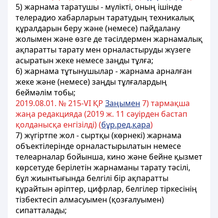
5) жарнама таратушы - мүлiктi, оның iшiнде
телерадио хабарларын таратудың техникалық
құралдарын беру және (немесе) пайдалану
жолымен және өзге де тәсiлдермен жарнамалық
ақпаратты тарату мен орналастыруды жүзеге
асыратын жеке немесе заңды тұлға;
6) жарнама тұтынушылар - жарнама арналған
жеке және (немесе) заңды тұлғалардың
беймәлiм тобы;
2019.08.01. № 215-VІ ҚР
Заңымен
7) тармақша
жаңа редакцияда (2019 ж. 11 сәуірден бастап
қолданысқа енгізілді) (
бұр.ред.қара
)
7) жүгiртпе жол - сыртқы (көрнекі) жарнама
объектiлерiнде орналастырылатын немесе
телеарналар бойынша, кино және бейне қызмет
көрсетуде берiлетiн жарнаманы тарату тәсiлi,
бұл жиынтығында белгiлi бiр ақпаратты
құрайтын әрiптер, цифрлар, белгiлер тiркесiнiң
тiзбектесiп алмасуымен (қозғалуымен)
сипатталады;