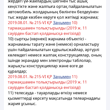
жердегі үй-жайлардың шегінен тыс ашық
кеңістікте және жалпыға ортақ пайдаланылатын
автомобиль жолдарының бөлінген белдеуінен
тыс жерде көзбен көруге қол жетімді жарнама;
2019.08.01. № 215-VІ ҚР
Заңымен
10)
тармақшамен толықтырылды (2019 ж. 11
сәуірден бастап қолданысқа енгізілді)
10) сыртқы (көрнекі) жарнама объектісі -
жарнаманы тарату және (немесе) орналастыру
үшін пайдаланылатын құрылысжайлар, әртүрлі
көлемдегі немесе жалпақ конструкциялар, оның
ішінде экрандар мен электронды таблолар,
жарықты конструкциялар және өзге де
құралдар;
2019.08.01. № 215-VІ ҚР
Заңымен
11)
тармақшамен толықтырылды (2019 ж. 11
сәуірден бастап қолданысқа енгізілді)
11) телесауда - тауарларды өткізу немесе
қызметтерді көрсету мақсатында телеарнадағы
жария ұсыныс.