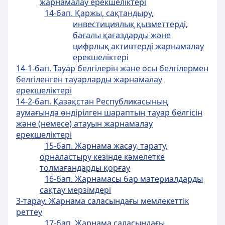
жарнамалау ерекшелiктерi
14-бап. Қаржы, сақтандыру,
инвестициялық қызметтердi,
бағалы қағаздарды және
цифрлық активтерді жарнамалау
ерекшелiктерi
14-1-бап. Тауар белгілерін және осы белгілермен
белгіленген тауарларды жарнамалау
ерекшеліктері
14-2-бап. Қазақстан Республикасының
аумағында өндірілген шараптың тауар белгісін
және (немесе) атауын жарнамалау
ерекшелiктерi
15-бап. Жарнама жасау, тарату,
орналастыру кезiнде кәмелетке
толмағандарды қорғау
16-бап. Жарнамасы бар материалдарды
сақтау мерзiмдерi
3-тарау. Жарнама саласындағы мемлекеттік
реттеу
17-бап. Жарнама саласындағы