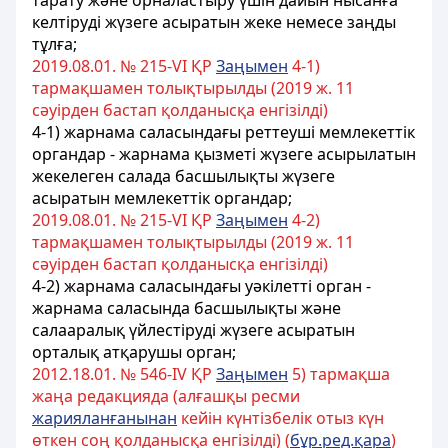
тарату және орналастыру үшiн дайын нысанға
келтiрудi жүзеге асыратын жеке немесе заңды
тұлға;
2019.08.01. № 215-VІ ҚР
Заңымен
4-1)
тармақшамен толықтырылды (2019 ж. 11
сәуірден бастап қолданысқа енгізілді)
4-1) жарнама саласындағы реттеуші мемлекеттік
органдар - жарнама қызметі жүзеге асырылатын
жекелеген салада басшылықты жүзеге
асыратын мемлекеттік органдар;
2019.08.01. № 215-VІ ҚР
Заңымен
4-2)
тармақшамен толықтырылды (2019 ж. 11
сәуірден бастап қолданысқа енгізілді)
4-2) жарнама саласындағы уәкілетті орган -
жарнама саласында басшылықты және
салааралық үйлестіруді жүзеге асыратын
орталық атқарушы орган;
2012.18.01. № 546-ІV ҚР
Заңымен
5) тармақша
жаңа редакцияда (алғашқы ресми
жарияланғанынан
кейiн күнтiзбелiк отыз күн
өткен соң қолданысқа енгiзiлдi) (
бұр.ред.қара
)