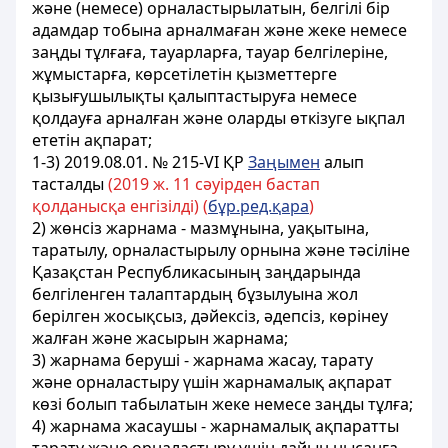
және (немесе) орналастырылатын, белгілі бір
адамдар тобына арналмаған және жеке немесе
заңды тұлғаға, тауарларға, тауар белгiлерiне,
жұмыстарға, көрсетiлетiн қызметтерге
қызығушылықты қалыптастыруға немесе
қолдауға арналған және оларды өткiзуге ықпал
ететін ақпарат;
1-3) 2019.08.01. № 215-VІ ҚР
Заңымен
алып
тасталды
(2019 ж. 11 сәуірден бастап
қолданысқа енгізілді) (
бұр.ред.қара
)
2) жөнсiз жарнама - мазмұнына, уақытына,
таратылу, орналастырылу орнына және тәсiлiне
Қазақстан Республикасының заңдарында
белгiленген талаптардың бұзылуына жол
берiлген жосықсыз, дәйексiз, әдепсiз, көрiнеу
жалған және жасырын жарнама;
3) жарнама берушi - жарнама жасау, тарату
және орналастыру үшiн жарнамалық ақпарат
көзi болып табылатын жеке немесе заңды тұлға;
4) жарнама жасаушы - жарнамалық ақпаратты