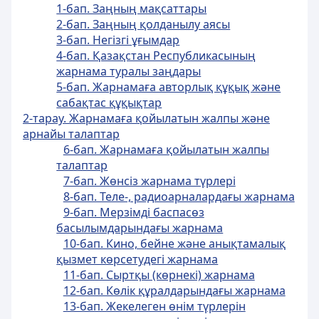
1-бап. Заңның мақсаттары
2-бап. Заңның қолданылу аясы
3-бап. Негiзгi ұғымдар
4-бап. Қазақстан Республикасының
жарнама туралы заңдары
5-бап. Жарнамаға авторлық құқық және
сабақтас құқықтар
2-тарау. Жарнамаға қойылатын жалпы және
арнайы талаптар
6-бап. Жарнамаға қойылатын жалпы
талаптар
7-бап. Жөнсiз жарнама түрлерi
8-бап. Теле-, радиоарналардағы жарнама
9-бап. Мерзiмдi баспасөз
басылымдарындағы жарнама
10-бап. Кино, бейне және анықтамалық
қызмет көрсетудегi жарнама
11-бап. Сыртқы (көрнекi) жарнама
12-бап. Көлiк құралдарындағы жарнама
13-бап. Жекелеген өнiм түрлерiн