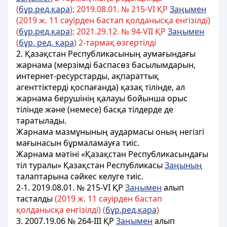
(
бұр.ред.қара
); 2019.08.01. № 215-VІ ҚР
Заңымен
(2019 ж. 11 сәуірден бастап қолданысқа енгізілді)
(
бұр.ред.қара
); 2021.29.12. № 94-VII ҚР
Заңымен
(
бұр. ред. қара
) 2-тармақ өзгертілді
2. Қазақстан Республикасының аумағындағы
жарнама (мерзімді баспасөз басылымдарын,
интернет-ресурстарды, ақпараттық
агенттіктерді қоспағанда) қазақ тілінде, ал
жарнама берушінің қалауы бойынша орыс
тілінде және (немесе) басқа тілдерде де
таратылады.
Жарнама мазмұнының аудармасы оның негiзгi
мағынасын бұрмаламауға тиiс.
Жарнама мәтіні «Қазақстан Республикасындағы
тіл туралы» Қазақстан Республикасы
Заңының
талаптарына сәйкес келуге тиіс.
2-1. 2019.08.01. № 215-VІ ҚР
Заңымен
алып
тасталды
(2019 ж. 11 сәуірден бастап
қолданысқа енгізілді) (
бұр.ред.қара
)
3.
2007.19.06 № 264-III ҚР
Заңымен
алып