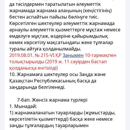
да тәсілдермен таратылатын әлеуметтік
жарнамада жарнама алаңының (кеңістігінің)
бестен аспайтын пайызы бөлінуге тиіс.
Көрсетілген шектеулер әлеуметтік жарнамада
арнаулы әлеуметтік қызметтерге мұқтаж
немесе
емделуге мұқтаж, өздеріне қайырымдылық
көмек көрсетілу мақсатындағы жеке тұлғалар
туралы айтуға қолданылмайды.
2019.08.01. № 215-VІ ҚР
Заңымен
10-тармақпен
толықтырылды (2019 ж. 11 сәуірден бастап
қолданысқа енгізілді)
10. Жарнамаға шектеулер осы Заңда және
Қазақстан Республикасының басқа да
заңдарында белгіленеді.
7-бап. Жөнсiз жарнама түрлерi
1. Мынадай:
1) жарнамаланатын тауарларды (жұмыстарды,
көрсетiлетiн қызметтердi) басқа жеке немесе
заңды тұлғалардың тауарларымен