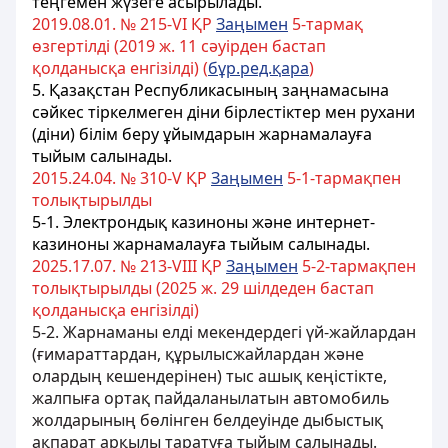
теңгемен жүзеге асырылады.
2019.08.01. № 215-VІ ҚР
Заңымен
5-тармақ
өзгертілді (2019 ж. 11 сәуірден бастап
қолданысқа енгізілді) (
бұр.ред.қара
)
5. Қазақстан Республикасының
заңнамасына
сәйкес тiркелмеген дiни
бірлестіктер мен рухани
(діни) білім беру ұйымдарын
жарнамалауға
тыйым салынады.
2015.24.04. № 310-V ҚР
Заңымен
5-1-тармақпен
толықтырылды
5-1. Электрондық казиноны және интернет-
казиноны жарнамалауға тыйым салынады.
2025.17.07. № 213-VIII ҚР
Заңымен
5-2-тармақпен
толықтырылды (2025 ж. 29 шілдеден бастап
қолданысқа енгізілді)
5-2. Жарнаманы елді мекендердегі үй-жайлардан
(ғимараттардан, құрылысжайлардан және
олардың кешендерінен) тыс ашық кеңістікте,
жалпыға ортақ пайдаланылатын автомобиль
жолдарының бөлінген белдеуінде дыбыстық
ақпарат арқылы таратуға тыйым салынады.