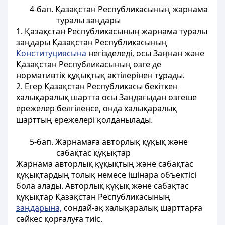
4-бап. Қазақстан Республикасының жарнама
туралы заңдары
1. Қазақстан Республикасының жарнама туралы
заңдары Қазақстан Республикасының
Конституциясына
негiзделедi, осы Заңнан және
Қазақстан Республикасының өзге де
нормативтiк құқықтық актілерінен тұрады.
2. Егер Қазақстан Республикасы бекiткен
халықаралық шартта осы Заңдағыдан өзгеше
ережелер белгiленсе, онда халықаралық
шарттың ережелерi
қолданылады.
5-бап. Жарнамаға авторлық құқық және
сабақтас құқықтар
Жарнама авторлық құқықтың және сабақтас
құқықтардың толық немесе iшiнара объeктici
бола алады. Авторлық құқық және сабақтас
құқықтар Қазақстан
Республикасының
заңдарына,
сондай-ақ халықаралық шарттарға
сәйкес қорғалуға тиiс.