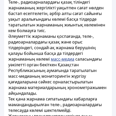
Теле-, радиоарналардағы қазақ тіліндегі
жарнаманың жергілікті уақытпен сағат нөлден
бастап есептелетін, әрбір алты сағат сайынғы
уақыт аралығындағы көлемі басқа тілдерде
таратылатын жарнаманың жиынтық көлемінен
кем болмауға тиіс.
Әлеуметтік жарнаманы қоспағанда, теле-,
радиоарналардағы қазақ және орыс
тілдеріндегі, сондай-ақ жарнама берушінің
қалауы бойынша басқа да тілдердегі
жарнаманың көлемі
масс-медиа
саласындағы
уәкілетті орган бекіткен Қазақстан
Республикасының аумағында таратылатын
масс-медианың мониторингін жүргізу
қағидаларына сәйкес орналастырылатын
жарнама материалдарының хронометражымен
айқындалады.
Тек қана жарнама сипатындағы хабарларға
мамандандырылған теле-, радиоарналардағы
телесауда көлемі шектелмейді.