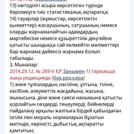
13) негiздiлiгi асыра көрсетiлген түрiнде
берiлмеуге тиiс
статистикалық ақпаратқа;
14) тауарлар (жұмыстар, көрсетiлетiн
қызметтер) жасаушының, сатушының немесе
оларды жарнамалайтын адамдардың
мәртебесiне немесе құзыреттілік деңгейiне
қатысты шындыққа сай келмейтiн мәлiметтерi
бар жарнама дәйексiз жарнама болып
табылады.
3. Мыналар:
2014.29.12. № 269-V ҚР
Заңымен
1) тармақша
жаңа редакцияда (
бұр.ред.қара
)
1) жеке тұлғалардың нәсiлiне, ұлтына, тiлiне,
кәсiбiне, әлеуметтiк жағдайына, жасына,
жынысына, дiни және саяси нанымына қатысты
қорлайтын сөздердi, теңеулердi, бейнелердi
пайдалану арқылы жалпыға бірдей қабылдаған
iзгілік пен мораль нормаларын бұзатын
мәтiндiк, көрiнiстi, дыбыстық ақпаратты
қамтитын;