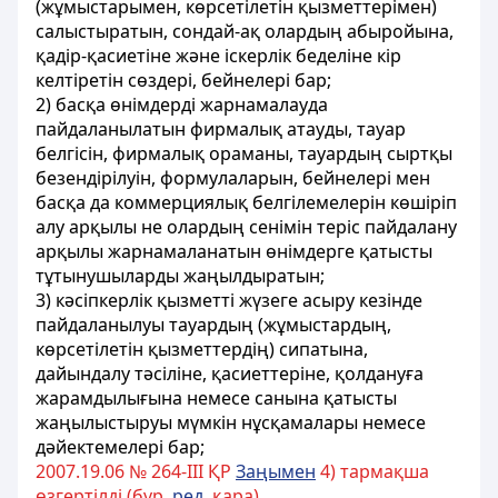
(жұмыстарымен, көрсетiлетiн қызметтерiмен)
салыстыратын, сондай-ақ олардың абыройына,
қадiр-қасиетiне және iскерлiк беделiне кiр
келтiретiн сөздерi, бейнелерi бар;
2) басқа өнiмдердi жарнамалауда
пайдаланылатын фирмалық атауды, тауар
белгiсiн, фирмалық ораманы, тауардың сыртқы
безендiрiлуiн, формулаларын, бейнелерi мен
басқа да коммерциялық белгiлемелерiн көшiрiп
алу арқылы не олардың сенiмiн терiс пайдалану
арқылы жарнамаланатын өнiмдерге қатысты
тұтынушыларды жаңылдыратын;
3) кәсiпкерлiк қызметтi жүзеге асыру кезiнде
пайдаланылуы тауардың (жұмыстардың,
көрсетiлетiн қызметтердiң) сипатына,
дайындалу тәсiлiне, қасиеттерiне, қолдануға
жарамдылығына немесе санына қатысты
жаңылыстыруы мүмкiн нұсқамалары немесе
дәйектемелерi бар;
2007.19.06 № 264-III ҚР
Заңымен
4) тармақша
өзгертілді (бұр.
ред.
қара)