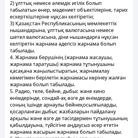
2) ұлттық немесе әлемдiк игiлiк болып
табылатын өнер, мәдениет объектiлеріне, тарих
ескерткіштерiне нұқсан келтiретiн;
3) Қазақстан Республикасының мемлекеттік
нышандарына, ұлттық валютасына немесе
шетел валютасына, дiни нышандарға нұқсан
келтiретiн жарнама әдепсiз жарнама болып
табылады.
4. Жарнама берушiнiң (жарнама жасаушы,
жарнама таратушы) жарнама тұтынушыны
қасақана жаңылыстыратын, жарнамалау
көмегiмен берiлетiн жарнамасы көрiнеу жалған
жарнама болып табылады.
5. Радио, теле, бейне, дыбыс және кино
өнiмдерiнде, сондай-ақ өзге де өнiмдерде,
соның iшiнде арнаулы бейнеқосылғыларды,
қосарланған дыбыс жазбаларын пайдалану
арқылы және өзге де тәсiлдермен тұтынушының
қабылдауына, түйсiгiне аңдаусыз әсер ететiн
жарнама жасырын жарнама болып табылады.