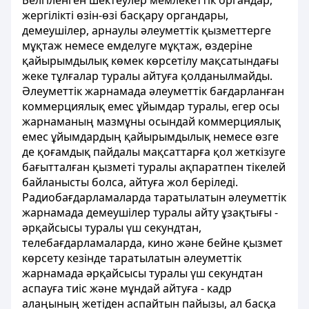
Белгіленген шектеулер мемлекеттік органдар,
жергілікті өзін-өзі басқару органдары,
демеушілер,
арнаулы әлеуметтік қызметтерге
мұқтаж
немесе емделуге мұқтаж, өздеріне
қайырымдылық көмек көрсетілу мақсатындағы
жеке тұлғалар туралы айтуға қолданылмайды.
Әлеуметтік жарнамада әлеуметтік бағдарланған
коммерциялық емес ұйымдар туралы, егер осы
жарнаманың мазмұны осындай коммерциялық
емес ұйымдардың қайырымдылық немесе өзге
де қоғамдық пайдалы мақсаттарға қол жеткізуге
бағытталған қызметі туралы ақпаратпен тікелей
байланысты болса, айтуға жол беріледі.
Радиобағдарламаларда таратылатын әлеуметтік
жарнамада демеушілер туралы айту ұзақтығы -
әрқайсысы туралы үш секундтан,
телебағдарламаларда, кино және бейне қызмет
көрсету кезінде таратылатын әлеуметтік
жарнамада әрқайсысы туралы үш секундтан
аспауға тиіс және мұндай айтуға - кадр
алаңының жетіден аспайтын пайызы, ал басқа