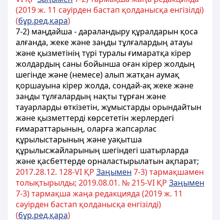
(2019 ж. 11 сәуірден бастап қолданысқа енгізілді)
(
бұр.ред.қара
)
7-2) маңдайша - дараландыру құралдарын қоса
алғанда, жеке және заңды тұлғалардың атауы
және қызметінің түрі туралы ғимаратқа кірер
жолдардың саны бойынша оған кірер жолдың
шегінде және (немесе) алып жатқан аумақ
қоршауына кірер жолда, сондай-ақ жеке және
заңды тұлғалардың нақты тұрған және
тауарларды өткізетін, жұмыстарды орындайтын
және қызметтерді көрсететін жерлердегі
ғимараттарының, оларға жапсарлас
құрылыстарының және уақытша
құрылысжайларының шегіндегі шатырларда
және қасбеттерде орналастырылатын ақпарат;
2017.28.12. 128-VI ҚР
Заңымен
7-3) тармақшамен
толықтырылды; 2019.08.01. № 215-VІ ҚР
Заңымен
7-3) тармақша жаңа редакцияда (2019 ж. 11
сәуірден бастап қолданысқа енгізілді)
(
бұр.ред.қара
)