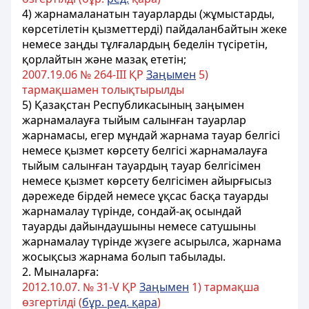
4) жарнамаланатын тауарларды (жұмыстарды,
көрсетiлетiн қызметтердi) пайдаланбайтын жеке
немесе заңды тұлғалардың беделiн түсiретiн,
қорлайтын және мазақ ететін;
2007.19.06 № 264-III ҚР
Заңымен
5)
тармақшамен толықтырылды
5) Қазақстан Республикасының заңымен
жарнамалауға тыйым салынған тауарлар
жарнамасы, егер мұндай жарнама тауар белгісі
немесе қызмет көрсету белгісі жарнамалауға
тыйым салынған тауардың тауар белгісімен
немесе қызмет көрсету белгісімен айырғысыз
дәрежеде бірдей немесе ұқсас басқа тауарды
жарнамалау түрінде, сондай-ақ осындай
тауарды дайындаушыны немесе сатушыны
жарнамалау түрінде жүзеге асырылса, жарнама
жосықсыз жарнама болып табылады.
2. Мыналарға:
2012.10.07. № 31-V ҚР
Заңымен
1) тармақша
өзгертілді (
бұр. ред. қара
)