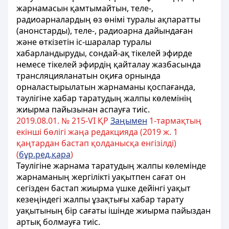
жарнамасын қамтымайтын, теле-,
радиоарналардың өз өнімі туралы ақпаратты
(анонстарды), теле-, радиоарна дайындаған
және өткізетін іс-шаралар туралы
хабарландыруды, сондай-ақ тікелей эфирде
немесе тікелей эфирдің қайталау жазбасында
трансляцияланатын оқиға орнында
орналастырылатын жарнаманы қоспағанда,
тәулігіне хабар таратудың жалпы көлемінің
жиырма пайызынан аспауға тиіс.
2019.08.01. № 215-VІ ҚР
Заңымен
1-тармақтың
екінші бөлігі жаңа редакцияда (2019 ж. 1
қаңтардан бастап қолданысқа енгізілді)
(
бұр.ред.қара
)
Тәулігіне жарнама таратудың жалпы көлемінде
жарнаманың жергілікті уақытпен сағат он
сегізден бастап жиырма үшке дейінгі уақыт
кезеңіндегі жалпы ұзақтығы хабар тарату
уақытының бір сағаты ішінде жиырма пайыздан
артық болмауға тиіс.