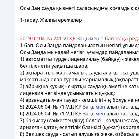
Осы Заң сауда қызметi саласындағы қоғамдық қа
1-тарау. Жалпы ережелер
2019.02.04. № 241-VІ ҚР
Заңымен
1-бап жаңа ред
1-бап. Осы Заңда пайдаланылатын негізгі ұғымд
Осы Заңда мынадай негізгі ұғымдар пайдаланыл
1) автоматты түрде лицензиялау (байқау) - жек
белгіленетін уақытша шара;
2) ақпараттық-жарнамалық сауда алаңы - сатуш
мақсатында олар туралы жарнамалық (ақпаратты
3) айрықша құқық - сыртқы сауда қызметіне қа
лицензия негізінде ұсынылатын құқық;
4) арзандатылған тауар - кемшілігінің болуына 
5) 2024.06.04. № 71-VIII ҚР
Заңымен
алып тастал
6) 2024.06.04. № 71-VIII ҚР
Заңымен
алып тастал
7) бақылау (сәйкестендіру) белгісі - қолдан жа
арналған қатаң есептілік бланкісі (құжат) (қорғ
8) бөлшек сауда - сатып алушыға жеке, отбасыл