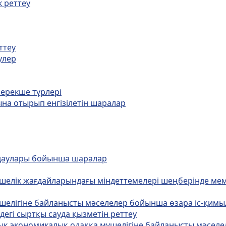
к реттеу
ттеу
улер
 ерекше түрлері
алына отырып енгізілетін шаралар
ымдаулары бойынша шаралар
үшелік жағдайларындағы міндеттемелері шеңберінде ме
үшелігіне байланысты мәселелер бойынша өзара іс-қимы
дегі сыртқы сауда қызметін реттеу
лық экономикалық одаққа мүшелігіне байланысты мәселе