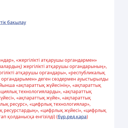
тік бақылау
андар», «жергілікті атқарушы органдармен»
алардың) жергілікті атқарушы органдарының»,
гілікті атқарушы органдары», «республикалық
ы органдарымен» деген сөздермен ауыстырылды
ойынша «ақпараттық жүйесінің», «ақпараттық
ациялық технологияларды», «ақпараттық
үйесі», «ақпараттық жүйе», «ақпараттық
рлық ресурс», «цифрлық технологиялар»,
қ ресурстардың», «цифрлық жүйесі», «цифрлық
п қолданысқа енгізілді) (
бұр.ред.қара
)