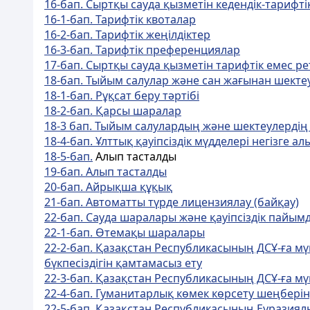
16-бап. Сыртқы сауда қызметiн кедендiк-тарифтi
16-1-бап. Тарифтік квоталар
16-2-бап. Тарифтік жеңілдіктер
16-3-бап. Тарифтік преференциялар
17-бап. Сыртқы сауда қызметiн тарифтiк емес ре
18-бап. Тыйым салулар және сан жағынан шекте
18-1-бап. Рұқсат беру тәртібі
18-2-бап. Қарсы шаралар
18-3 бап. Тыйым салулардың және шектеулердің
18-4-бап. Ұлттық қауіпсіздік мүдделері негізге 
18-5-бап.
Алып тасталды
19-бап. Алып тасталды
20-бап. Айрықша құқық
21-бап. Автоматты түрде лицензиялау (байқау)
22-бап. Сауда шаралары және қауіпсіздік пай
22-1-бап. Өтемақы шаралары
22-2-бап. Қазақстан Республикасының ДСҰ-ға м
бүкпесіздігін қамтамасыз ету
22-3-бап. Қазақстан Республикасының ДСҰ-ға м
22-4-бап. Гуманитарлық көмек көрсету шеңберін
22-5-бап. Қазақстан Республикасының Еуразия