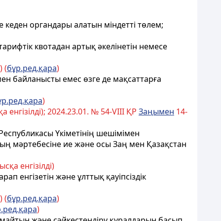
е кеден органдары алатын міндетті төлем;
тарифтік квотадан артық әкелінетін немесе
 (
бұр.ред.қара
)
умен байланысты емес өзге де мақсаттарға
ұр.ред.қара
)
нгізілді); 2024.23.01. № 54-VIII ҚР
Заңымен
14-
н Республикасы Үкіметінің шешімімен
ның мәртебесіне ие және осы Заң мен Қазақстан
сқа енгізілді)
ап енгізетін және ұлттық қауіпсіздік
 (
бұр.ред.қара
)
.ред.қара
)
тымайтын және сәйкестендіру құралдарын басып