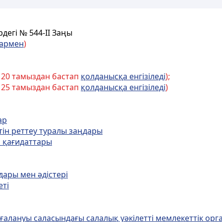
рдегі № 544-II Заңы
лармен
)
 20 тамыздан бастап
қолданысқа енгізіледі
);
 25 тамыздан бастап
қолданысқа енгізіледі
)
ар
тiн реттеу туралы заңдары
н қағидаттары
дары мен әдістері
еті
ғалануы саласындағы салалық уәкілетті мемлекеттік орг