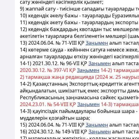
сату жөнiндегi кәсiпкерлiк қызмет;
9) жаппай сату - тиiсiнше сападағы тауарларды 
10) кедендік әкелу бажы - тауарларды Еуразиял
11) кедендік әкету бажы - тауарлардың экспорты
12) кедендік баждардың квотадан тыс мөлшерлем
әкетілетін тауарларға белгіленетін мөлшері (ша
13) 2024.06.04. № 71-VIII ҚР
Заңымен
алып таста
14) көтерме сауда - кейiннен сатуға немесе жек
арналған тауарларды өткiзу жөнiндегi кәсiпкерлi
14-1) 2021.30.12. № 96-VII ҚР
Заңымен
алып таст
2020.30.12. № 397-VI ҚР
Заңымен
14-2) тармақшам
2) тармақша жаңа редакцияда (2024 ж. 25 наурызд
14-2) Қазақстанның Экспорттық-кредиттік агентті
айқындалатын, шикізаттық емес экспортты дамы
Республикасының заңнамасына сәйкес қызметін 
2024.23.01. № 54-VIII ҚР
Заңымен
14-3) тармақшам
14-3) қауіпсіздік пайымдаулары бойынша шара -
мүдделерін қозғайтын шара;
15) 2024.06.04. № 71-VIII ҚР
Заңымен
алып таста
16) 2024.30.12. № 149-VIII ҚР
Заңымен
алып таст
17) материалдық жеткізгіш - қолдан жасаудан 