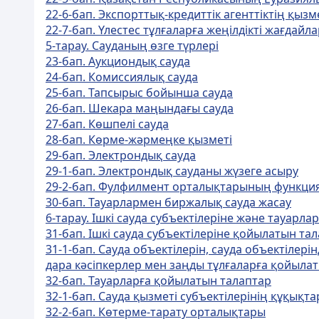
22-6-бап. Экспорттық-кредиттік агенттіктің қы
22-7-бап. Үлестес тұлғаларға жеңілдікті жағдайл
5-тарау. Сауданың өзге түрлері
23-бап. Аукциондық сауда
24-бап. Комиссиялық сауда
25-бап. Тапсырыс бойынша сауда
26-бап. Шекара маңындағы сауда
27-бап. Көшпелi сауда
28-бап. Көрме-жәрмеңке қызметі
29-бап. Электрондық сауда
29-1-бап. Электрондық сауданы жүзеге асыру
29-2-бап. Фулфилмент орталықтарының функци
30-бап. Тауарлармен биржалық сауда жасау
6-тарау. Ішкі сауда субъектілеріне және тауарл
31-бап. Ішкі сауда субъектілеріне қойылатын та
31-1-бап. Сауда объектiлерiн, сауда объектiлер
дара кәсiпкерлер мен заңды тұлғаларға қойыла
32-бап. Тауарларға қойылатын талаптар
32-1-бап. Сауда қызметі субъектілерінің құқықт
32-2-бап. Көтерме-тарату орталықтары