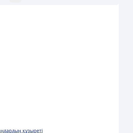
андардың құзыреті