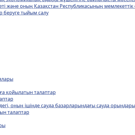
зметі және оның Қазақстан Республикасының мемлекетті
ар беруге тыйым салу
ялары
арға қойылатын талаптар
лаптар
iндегі, оның ішінде сауда базарларындағы сауда орындары
тын талаптар
ары