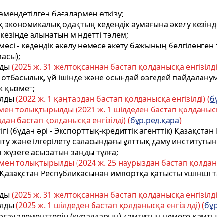
төмендетілген бағалармен өткізу;
ық экономикалық одақтың кедендік аумағына әкелу кезінд
 кезінде алынатын міндетті төлем;
есі - кедендік әкелу немесе әкету бажының белгіленген 
масы);
лды
(2025 ж. 31 желтоқсаннан бастап қолданысқа енгізілді)
е, отбасылық, үй iшiнде және осындай өзгедей пайдалан
к қызмет;
алды
(2022 ж. 1 қаңтардан бастап қолданысқа енгізілді) (
б
ен толықтырылды (2021 ж. 1 шілдеден бастап қолданысқа е
ан бастап қолданысқа енгізілді) (
бұр.ред.қара
)
гі (бұдан әрі - Экспорттық-кредиттік агенттік) Қазақста
ту және ілгерілету саласындағы ұлттық даму институты
жүзеге асыратын заңды тұлға;
ен толықтырылды (2024 ж. 25 наурыздан бастап қолданы
 Қазақстан Республикасынан импортқа қатысты үшінші тар
лды
(2025 ж. 31 желтоқсаннан бастап қолданысқа енгізілді)
алды
(2025 ж. 1 шілдеден бастап қолданысқа енгізілді) (
бұр
қорғау элементтерін (құралдарын) қамтитын немесе қам