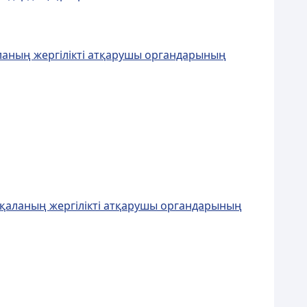
ланың жергiлiктi атқарушы органдарының
 қаланың жергілікті атқарушы органдарының