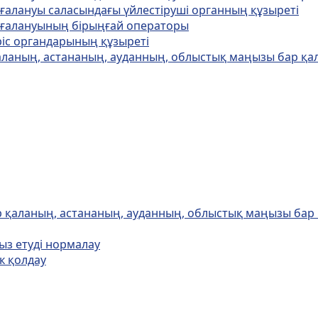
ағалануы саласындағы үйлестіруші органның құзыреті
дағалануының бірыңғай операторы
іріс органдарының құзыреті
аланың, астананың, ауданның, облыстық маңызы бар қа
р қаланың, астананың, ауданның, облыстық маңызы бар
ыз етуді нормалау
ік қолдау