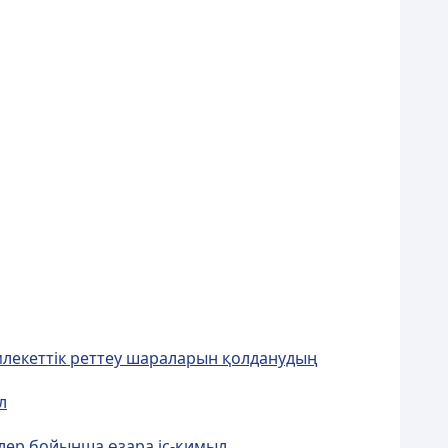
млекеттік реттеу шараларын қолданудың
л
лер бойынша өзара іс-қимыл