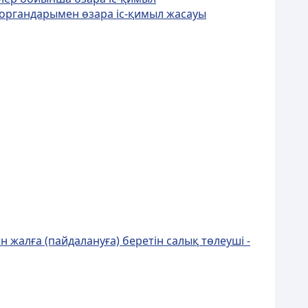
к органдарымен өзара іс-қимыл жасауы
н жалға (пайдалануға) беретiн салық төлеушi -