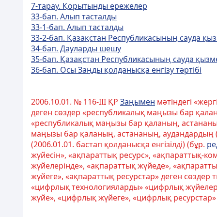
7-тарау. Қорытынды ережелер
33-бап. Алып тасталды
33-1-бап. Алып тасталды
33-2-бап. Қазақстан Республикасының сауда қы
34-бап. Дауларды шешу
35-бап. Қазақстан Республикасының сауда қызм
36-бап. Осы Заңды қолданысқа енгізу тәртібі
2006.10.01. № 116-III ҚР
Заңымен
мәтіндегі «жерг
деген сөздер «республикалық маңызы бар қала
«республикалық маңызы бар қаланың, астананы
маңызы бар қаланың, астананың, аудандардың 
(2006.01.01. бастап қолданысқа енгізілді) (бұр.
ре
жүйесін», «ақпараттық ресурс», «ақпараттық-
жүйелерінде», «ақпараттық жүйеде», «ақпаратты
жүйеге», «ақпараттық ресурстар» деген сөздер 
«цифрлық технологияларды» «цифрлық жүйелері
жүйе», «цифрлық жүйеге», «цифрлық ресурстар» д