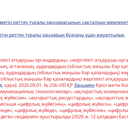
зметін реттеу туралы заңнамасының сақталуын мемлекет
етін реттеу туралы заңдарын бұзғаны үшін жауаптылық
ілікті атқарушы органдардың», «жергілікті атқарушы орг
ның, астананың, аудандардың (облыстық маңызы бар қал
ң, аудандардың (облыстық маңызы бар қалалардың) жер
(облыстық маңызы бар қалалардың) жергілікті атқаруш
д
. қара); 2026.09.01. № 256-VIII ҚР
Заңымен
бүкіл мəтін б
коммуникациялық технологиялар», «ақпараттық-коммуник
қ жүйесіне», «ақпараттық ресурстардың», «ақпараттық ж
тиісінше «цифрлық жүйесінің», «цифрлық жүйесін», «циф
нде», «цифрлық жүйеде», «цифрлық жүйесіне», «цифрлы
еген сөздермен ауыстырылды (2026 ж. 12 шілдеден баста