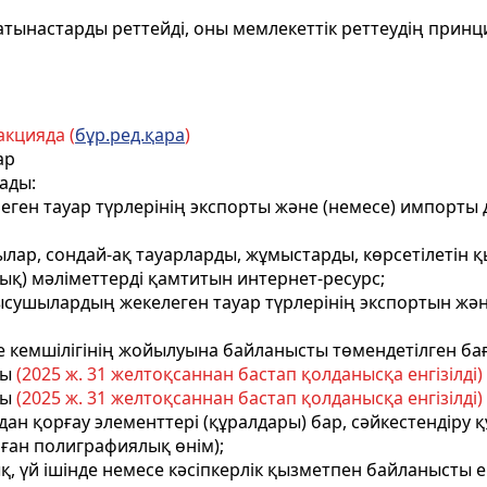
тынастарды реттейдi, оны мемлекеттік реттеудiң принци
акцияда (
бұр.ред.қара
)
ар
ады:
елеген тауар түрлерінің экспорты және (немесе) импор
ылар, сондай-ақ тауарларды, жұмыстарды, көрсетілетін 
қ) мәліметтерді қамтитын интернет-ресурс;
тысушылардың жекелеген тауар түрлерінің экспортын ж
не кемшілігінің жойылуына байланысты төмендетілген баға
ды
(2025 ж. 31 желтоқсаннан бастап қолданысқа енгізілді) 
ды
(2025 ж. 31 желтоқсаннан бастап қолданысқа енгізілді) 
саудан қорғау элементтері (құралдары) бар, сәйкестенді
алған полиграфиялық өнім);
ық, үй iшiнде немесе кәсiпкерлiк қызметпен байланысты