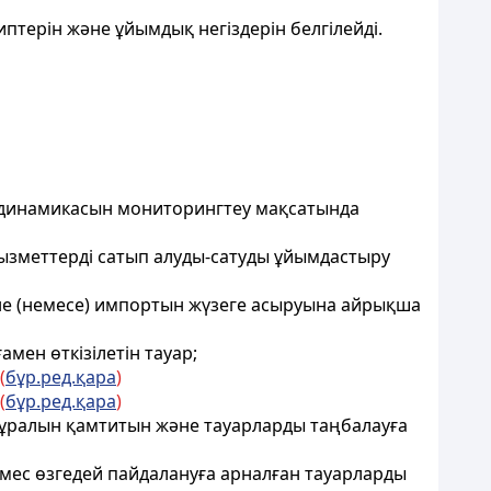
птерiн және ұйымдық негiздерiн белгiлейдi.
ты динамикасын мониторингтеу мақсатында
қызметтерді сатып алуды-сатуды ұйымдастыру
әне (немесе) импортын жүзеге асыруына айрықша
мен өткізілетін тауар;
(
бұр.ред.қара
)
(
бұр.ред.қара
)
ру құралын қамтитын және тауарларды таңбалауға
 емес өзгедей пайдалануға арналған тауарларды