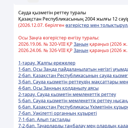
Сауда қызметін реттеу туралы
Қазақстан Республикасының 2004 жылғы
12 сәуі
(2026.12.07. берілген
өзгерістер мен толықтыру
Осы Заңға өзгерістер енгізу туралы:
2026.19.06. № 320-VIII ҚР
Заңын
қараңыз (2026 ж.
2026.24.06. № 326-VIII ҚР
Заңын
қараңыз (2026 ж.
1-тарау. Жалпы ережелер
1-бап. Осы Заңда пайдаланылатын негізгі ұғымд
2-бап. Қазақстан Республикасының сауда қызме
3-бап. Сауда қызметiн реттеудiң мақсаттары ме
4-бап. Осы Заңның қолданылу аясы
2-тарау. Сауда қызметін мемлекеттік реттеу
5-бап. Сауда қызметін мемлекеттік реттеу нысан
6-бап. Қазақстан Республикасы Yкiметiнің құзыр
7-бап. Уәкiлеттi органның құзыретi
7-1-бап. Алып тасталды
7-2-бап. Тауарларды таңбалау мен олардың қада