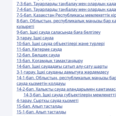
7-3-бап. Тауарларды таңбалау мен олардың қад
7-4-бап. Тауарларды таңбалау мен олардың қа
7-5-бап. Қазақстан Республикасы мемлекеттік к
8-бап. Облыстың, республикалық маңызы бар қ
құзыретi
9-бап. Ішкі сауда саласында баға белгілеу
3-тарау. Iшкі сауда
10-бап. Iшкi сауда объектiлерi және түрлерi
11-бап. Көтерме сауда
12-бап. Бөлшек сауда
13-бап. Қоғамдық тамақтандыру
14-бап. Ішкі саудадағы сатып алу-сату шарты
3-1-тарау. Ішкі сауданы дамытуға жәрдемдесу
14-1-бап. Облыстың, республикалық маңызы ба
сауда қызметін қолдауы
14-2-бап. Халықты сауда алаңдарымен қамтамас
14-3-бап. Ішкі сауда субъектілерін мемлекетт
4-тарау. Сыртқы сауда қызметі
15-бап. Алып тасталды
15-1-бап. Алып тасталды