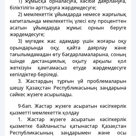
1) жұмысқа орналасуға, кәсiби даярлануға,
біліктiлiгiн арттыруға жәрдемдесуге;
2) мемлекеттік ұйымдарда немесе жарғылық
капиталында мемлекеттің үлесi елу проценттен
асатын ұйымдарда жұмыс орнын беруге
жәрдемдесуге;
3) мүгедек жас адамдар үшін жоғары оқу
орындарында оқу, қайта даярлау және
тағылымдамадан өту бағдарламаларына, соның
ішінде дистанциялық оқыту арқылы қол
жеткізуін қамтамасыз етуде жәрдемдесуге
кепiлдіктер берiледi.
3. Жастардың тұрғын үй проблемаларын
шешу Қазақстан Республикасының заңдарына
сәйкес жүзеге асырылады.
9-бап
. Жастар жүзеге асыратын кәсіпкерлік
қызметтi мемлекеттік қолдау
1. Жастар жүзеге асыратын кәсіпкерлік
қызметке байланысты қатынастар Қазақстан
Республикасының заңдарымен және осы