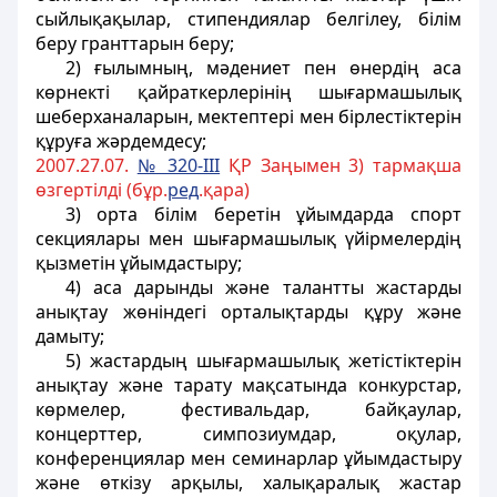
сыйлықақылар, стипендиялар белгiлеу,
білім
беру гранттарын
беру;
2) ғылымның, мәдениет пен өнердiң аса
көрнектi қайраткерлерiнiң шығармашылық
шеберханаларын, мектептерi мен бiрлестiктерiн
құруға жәрдемдесу;
2007.27.07.
№ 320-III
ҚР Заңымен 3) тармақша
өзгертілді (бұр.
ред
.қара)
3)
орта білім беретін ұйымдарда
спорт
секциялары мен шығармашылық үйiрмелердiң
қызметiн ұйымдастыру;
4) аса дарынды және талантты жастарды
анықтау жөнiндегі орталықтарды құру және
дамыту;
5) жастардың шығармашылық жетiстiктерiн
анықтау және тарату мақсатында конкурстар,
көрмелер, фестивальдар, байқаулар,
концерттер, симпозиумдар, оқулар,
конференциялар мен семинарлар ұйымдастыру
және өткізу арқылы, халықаралық жастар