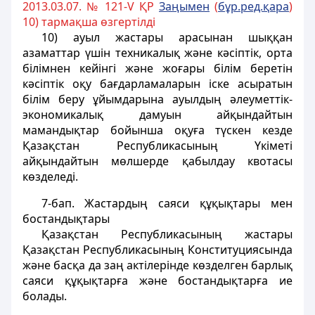
2013.03.07. № 121-V ҚР
Заңымен
(
бұр.ред.қара
)
10) тармақша өзгертілді
10) ауыл жастары арасынан шыққан
азаматтар үшін
техникалық және кәсіптік, орта
білімнен кейінгі және жоғары білім беретін
кәсіптік оқу бағдарламаларын іске асыратын
білім беру ұйымдарына ауылдың әлеуметтік-
экономикалық дамуын айқындайтын
мамандықтар бойынша оқуға түскен кезде
Қазақстан Республикасының Үкіметі
айқындайтын мөлшерде қабылдау квотасы
көзделедi.
7-бап
. Жастардың саяси құқықтары мен
бостандықтары
Қазақстан Республикасының жастары
Қазақстан Республикасының Конституциясында
және басқа да заң актілерінде көзделген барлық
саяси құқықтарға және бостандықтарға ие
болады.