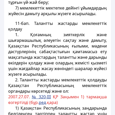
тұрғын үй-жай беру;
7) мемлекеттік мектепке дейiнгi ұйымдардың
жүйесiн дамыту арқылы жүзеге асырылады.
11-бап
. Талантты жастарды мемлекеттік
қолдау
1. Қоғамның зияткерлiк және
шығармашылық әлеуетiн сақтау және дамыту,
Қазақстан Республикасының ғылыми, мәдени
дәстүрлерiнiң сабақтастығын қамтамасыз ету
мақсатында жастардың талантты және дарынды
өкiлдерiн қолдау және олардың жемiстi қызметi
үшiн жағдайлар жасау жөнiндегі шаралар жүйесi
жүзеге асырылады.
2. Талантты жастарды мемлекеттік қолдауды
Қазақстан Республикасының мемлекеттік
органдары көрсетедi және ол:
2007.27.07.
№ 320-III
ҚР Заңымен 1) тармақша
өзгертілді (бұр.
ред
.қара)
1) Қазақстан Республикасының заңдарында
белгiленген тәртiппен талантты жастар үшін