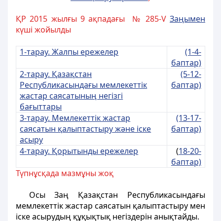
ҚР 2015 жылғы 9 ақпадағы № 285-V
Заңымен
күші жойылды
1-тарау. Жалпы ережелер
(1-4-
баптар)
2-тарау. Қазақстан
(5-12-
Республикасындағы мемлекеттік
баптар)
жастар саясатының негізгі
бағыттары
3-тарау. Мемлекеттік жастар
(13-17-
саясатын қалыптастыру және іске
баптар)
асыру
4-тарау. Қорытынды ережелер
(
18-20-
баптар)
Түпнұсқада мазмұны жоқ
Осы Заң Қазақстан Республикасындағы
мемлекеттік жастар саясатын қалыптастыру мен
iске асырудың құқықтық негіздерiн анықтайды.