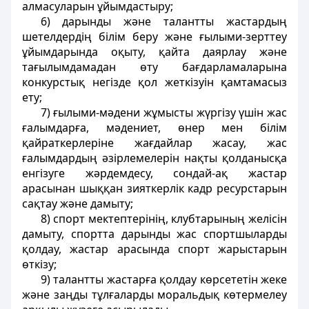
алмасуларын ұйымдастыру;
6) дарынды және талантты жастардың
шетелдердiң білім беру және ғылыми-зерттеу
ұйымдарында оқыту, қайта даярлау және
тағылымдамадан өту бағдарламаларына
конкурстық негiзде қол жеткізуiн қамтамасыз
ету;
7) ғылыми-мәдени жұмысты жүргiзу үшiн жас
ғалымдарға, мәдениет, өнер мен білім
қайраткерлерiне жағдайлар жасау, жас
ғалымдардың әзiрлемелерiн нақты қолданысқа
енгізуге жәрдемдесу, сондай-ақ жастар
арасынан шыққан зияткерлiк кадр ресурстарын
сақтау және дамыту;
8) спорт мектептерiнiң, клубтарының желісін
дамыту, спортта дарынды жас спортшыларды
қолдау, жастар арасында спорт жарыстарын
өткізу;
9) талантты жастарға қолдау көрсететін жеке
және заңды тұлғаларды моральдық көтермелеу