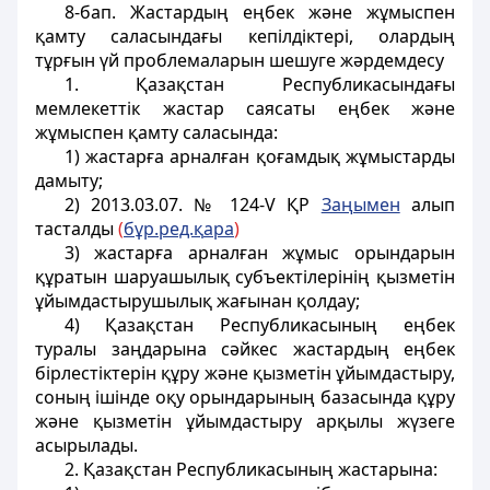
8-бап
. Жастардың еңбек және жұмыспен
қамту саласындағы кепiлдіктерi, олардың
тұрғын үй проблемаларын шешуге жәрдемдесу
1. Қазақстан Республикасындағы
мемлекеттік жастар саясаты еңбек және
жұмыспен қамту саласында:
1) жастарға арналған қоғамдық жұмыстарды
дамыту;
2)
2013.03.07. № 124-V ҚР
Заңымен
алып
тасталды
(
б
ұ
р.ред.
қ
ара
)
3) жастарға арналған жұмыс орындарын
құратын шаруашылық субъектiлерiнiң қызметiн
ұйымдастырушылық жағынан қолдау;
4) Қазақстан Республикасының еңбек
туралы заңдарына сәйкес жастардың еңбек
бiрлестiктерiн құру және қызметiн ұйымдастыру,
соның iшiнде оқу орындарының базасында құру
және қызметін ұйымдастыру арқылы жүзеге
асырылады.
2. Қазақстан Республикасының жастарына: