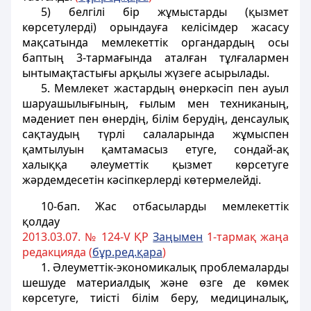
5) белгілi бiр жұмыстарды (қызмет
көрсетулердi) орындауға келісімдер жасасу
мақсатында мемлекеттік органдардың осы
баптың 3-тармағында аталған тұлғалармен
ынтымақтастығы арқылы жүзеге асырылады.
5. Мемлекет жастардың өнеркәсiп пен ауыл
шаруашылығының, ғылым мен техниканың,
мәдениет пен өнердiң, білім берудiң, денсаулық
сақтаудың түрлi салаларында жұмыспен
қамтылуын қамтамасыз етуге, сондай-ақ
халыққа әлеуметтiк қызмет көрсетуге
жәрдемдесетiн кәсiпкерлердi көтермелейдi.
10-бап
. Жас отбасыларды мемлекеттік
қолдау
2013.03.07. № 124-V ҚР
Заңымен
1-тармақ жаңа
редакцияда (
бұр.ред.қара
)
1. Әлеуметтік-экономикалық проблемаларды
шешуде материалдық және өзге де көмек
көрсетуге, тиісті білім беру, медициналық,