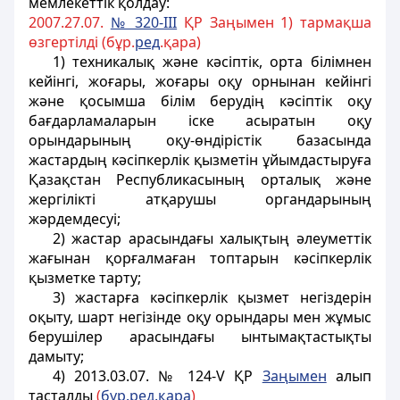
мемлекеттік қолдау:
2007.27.07.
№ 320-III
ҚР Заңымен 1) тармақша
өзгертілді (бұр.
ред
.қара)
1)
техникалық және кәсіптік, орта білімнен
кейінгі, жоғары, жоғары оқу орнынан кейінгі
және қосымша білім берудің кәсіптік оқу
бағдарламаларын
iске асыратын оқу
орындарының оқу-өндiрiстік базасында
жастардың кәсiпкерлiк қызметiн ұйымдастыруға
Қазақстан Республикасының орталық және
жергiлiктi атқарушы органдарының
жәрдемдесуi;
2) жастар арасындағы халықтың әлеуметтiк
жағынан қорғалмаған топтарын кәсiпкерлік
қызметке тарту;
3) жастарға кәсiпкерлiк қызмет негiздерiн
оқыту, шарт негiзiнде оқу орындары мен жұмыс
берушiлер арасындағы ынтымақтастықты
дамыту;
4)
2013.03.07. № 124-V ҚР
Заңымен
алып
тасталды
(
б
ұ
р.ред.
қ
ара
)