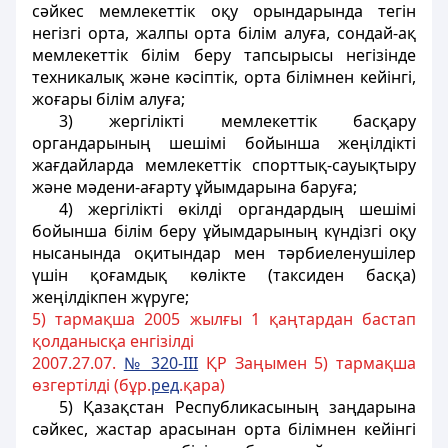
сәйкес мемлекеттік оқу орындарында тегiн
негізгі орта, жалпы орта
білім алуға, сондай-ақ
мемлекеттік білім беру тапсырысы негiзiнде
техникалық және кәсіптік, орта білімнен кейінгі,
жоғары
білім алуға;
3) жергiлiктi мемлекеттік басқару
органдарының шешiмi бойынша жеңiлдiкті
жағдайларда мемлекеттік спорттық-сауықтыру
және мәдени-ағарту ұйымдарына баруға;
4) жергілiктi өкiлдi органдардың шешімi
бойынша білім беру ұйымдарының күндiзгi оқу
нысанында оқитындар мен тәрбиеленушiлер
үшiн қоғамдық көлікте (таксиден басқа)
жеңiлдiкпен жүруге;
5) тармақша 2005 жылғы 1 қаңтардан бастап
қолданысқа енгiзiлді
2007.27.07.
№ 320-III
ҚР Заңымен 5) тармақша
өзгертілді (бұр.
ред
.қара)
5) Қазақстан Республикасының заңдарына
сәйкес, жастар арасынан
орта білімнен кейінгі