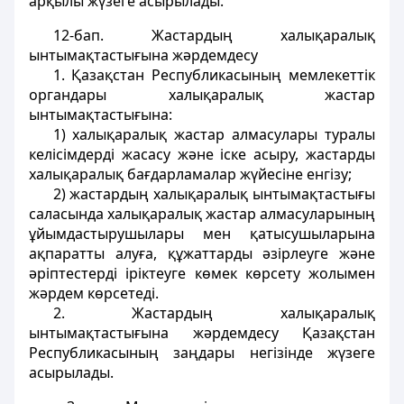
арқылы жүзеге асырылады.
12-бап
. Жастардың халықаралық
ынтымақтастығына жәрдемдесу
1. Қазақстан Республикасының мемлекеттік
органдары халықаралық жастар
ынтымақтастығына:
1) халықаралық жастар алмасулары туралы
келісімдердi жасасу және iске асыру, жастарды
халықаралық бағдарламалар жүйесiне енгізу;
2) жастардың халықаралық ынтымақтастығы
саласында халықаралық жастар алмасуларының
ұйымдастырушылары мен қатысушыларына
ақпаратты алуға, құжаттарды әзiрлеуге және
әрiптестердi iрiктеуге көмек көрсету жолымен
жәрдем көрсетедi.
2. Жастардың халықаралық
ынтымақтастығына жәрдемдесу Қазақстан
Республикасының заңдары негiзiнде жүзеге
асырылады.