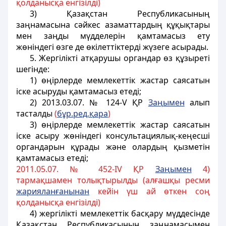
қолданысқа енгізілді)
3) Қазақстан Республикасының
заңнамасына сәйкес азаматтардың құқықтары
мен заңды мүдделерін қамтамасыз ету
жөніндегі өзге де өкілеттіктерді жүзеге асырады.
5. Жергілікті атқарушы органдар өз құзыретi
шегiнде:
1) өңiрлерде мемлекеттік жастар саясатын
іске асыруды қамтамасыз етедi;
2)
2013.03.07. № 124-V ҚР
Заңымен
алып
тасталды
(
б
ұ
р.ред.
қ
ара
)
3) өңiрлерде мемлекеттік жастар саясатын
іске асыру жөнiндегі консультациялық-кеңесшi
органдарын құрады және олардың қызметiн
қамтамасыз
етедi;
2011.05.07. № 452-IV ҚР
Заңымен
4)
тармақшамен толықтырылды (алғашқы ресми
жарияланғанынан
кейін үш ай өткен соң
қолданысқа енгізілді)
4) жергілікті мемлекеттік басқару мүддесінде
Қазақстан Республикасының заңнамасымен