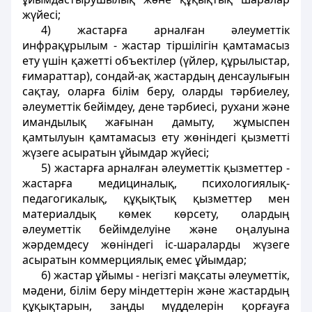
жүйесi;
4)
жастарға арналған әлеуметтiк
инфрақұрылым
- жастар тіршiлiгiн қамтамасыз
ету үшiн қажеттi объектілер (үйлер, құрылыстар,
ғимараттар), сондай-ақ жастардың денсаулығын
сақтау, оларға білім беру, оларды тәрбиелеу,
әлеуметтiк бейiмдеу, дене тәрбиесi, рухани және
имандылық жағынан дамыту, жұмыспен
қамтылуын қамтамасыз ету жөніндегі қызметтi
жүзеге асыратын ұйымдар жүйесi;
5)
жастарға арналған әлеуметтiк қызметтер
-
жастарға медициналық, психологиялық-
педагогикалық, құқықтық қызметтер мен
материалдық көмек көрсету, олардың
әлеуметтiк бейiмделуiне және оңалуына
жәрдемдесу жөніндегі ic-шараларды жүзеге
асыратын коммерциялық емес ұйымдар;
6)
жастар ұйымы
- негiзгi мақсаты әлеуметтiк,
мәдени, бiлім беру мiндеттерiн және жастардың
құқықтарын, заңды мүдделерiн қорғауға