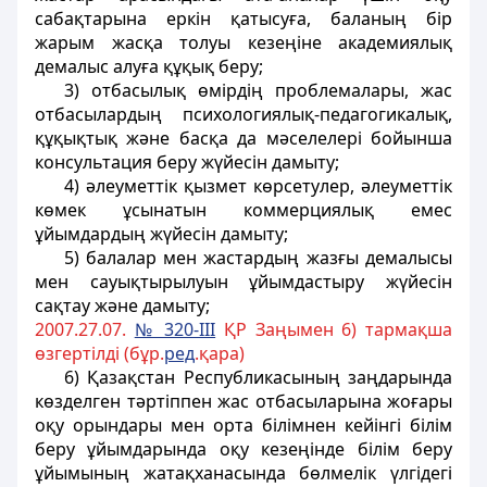
сабақтарына еркiн қатысуға, баланың бiр
жарым жасқа толуы кезеңiне академиялық
демалыс алуға құқық беру;
3) отбасылық өмiрдiң проблемалары, жас
отбасылардың психологиялық-педагогикалық,
құқықтық және басқа да мәселелерi бойынша
консультация беру жүйесiн дамыту;
4) әлеуметтiк қызмет көрсетулер, әлеуметтік
көмек ұсынатын коммерциялық емес
ұйымдардың жүйесiн дамыту;
5) балалар мен жастардың жазғы демалысы
мен сауықтырылуын ұйымдастыру жүйесiн
сақтау және дамыту;
2007.27.07.
№ 320-III
ҚР Заңымен 6) тармақша
өзгертілді (бұр.
ред
.қара)
6) Қазақстан Республикасының заңдарында
көзделген тәртiппен жас отбасыларына жоғары
оқу орындары мен
орта білімнен кейінгі
білім
беру ұйымдарында оқу кезеңiнде білім беру
ұйымының жатақханасында бөлмелік үлгiдегi