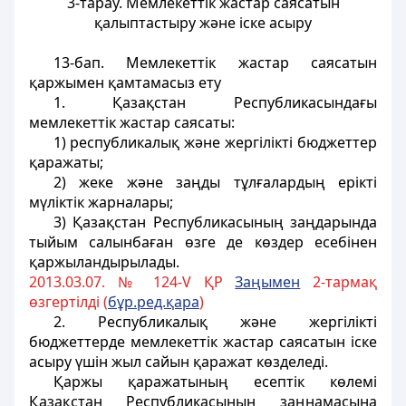
3-тарау. Мемлекеттік жастар саясатын
қалыптастыру
және іске асыру
13-бап
. Мемлекеттік жастар саясатын
қаржымен қамтамасыз ету
1. Қазақстан Республикасындағы
мемлекеттік жастар саясаты:
1) республикалық және жергiліктi бюджеттер
қаражаты;
2) жеке және заңды тұлғалардың ерiктi
мүлiктiк жарналары;
3) Қазақстан Республикасының заңдарында
тыйым салынбаған өзге де көздер есебiнен
қаржыландырылады.
2013.03.07. № 124-V ҚР
Заңымен
2-тармақ
өзгертілді (
бұр.ред.қара
)
2. Республикалық және жергiлiктi
бюджеттерде мемлекеттік жастар саясатын iске
асыру үшiн жыл сайын қаражат көзделедi.
Қаржы қаражатының есептiк көлемi
Қазақстан Республикасының заңнамасына