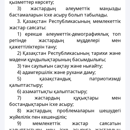
қызметтер көрсету;
3) жастардың әлеуметтiк маңызды
бастамаларын iске асыру болып табылады.
3. Қазақстан Республикасының мемлекеттік
жастар саясаты:
1) ерекше әлеуметтiк-демографиялық топ
ретiнде жастардың мүдделері мен
қажеттілiктерiн тану;
2) Қазақстан Республикасының тарихи және
мәдени құндылықтарының басымдылығы;
3) тән саулығын сақтау және нығайту;
4) адамгершілік және рухани даму;
5) қазақстандық патриотизмді
қалыптастыру;
6) азаматтықты қалыптастыру;
7) жастардың құқықтары мен
бостандықтарын iске асыру;
8) жастардың проблемаларын шешудегi
жүйелiлiк пен кешенділік;
9) мемлекеттік жастар саясатын
қалыптастыру мeн iскe асыруға жастардың