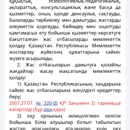
құқықтық, психологиялық-педагогикалық,
ақпараттық, консультациялық және басқа да
қызметтер, оның ішінде денсаулық сақтауды,
балаларды тәрбиелеу мен дамытуды, жастарды
әлеуметтік қорғауды, бейімдеу мен оңалтуды
қамтамасыз ету бойынша қызметтер көрсетуге
бағытталған жас отбасыларды мемлекеттік
қолдау Қазақстан Республикасы Мемлекеттік
жоспарлау жүйесінің құжаттарына сәйкес
жүзеге асырылады.
2. Жас отбасыларын дамытуға қолайлы
жағдайлар жасау мақсатында мемлекеттік
қолдау:
1) Қазақстан Республикасының заңдарына
сәйкес жас отбасыларына жеңiлдiктi кредиттер
беру;
2007.27.07.
№ 320-III
ҚР Заңымен 2) тармақша
өзгертілді (бұр.
ред
.қара)
2) оқу орнының әкiмшiлігімен келісім
бойынша
білім алушылар
болып табылатын
жастар арасындағы ата-аналар үшiн оқу