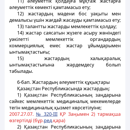
11) әлеуметтiк қолдауға мұқтаж жастарға
әлеуметтiк көмектi қамтамасыз ету;
12) жастардың мәдени бос уақыты мен
демалысы үшiн жағдай жасауды қамтамасыз ету;
13) талантты жастарды мемлекеттік қолдау;
14) жастар саясатын жүзеге асыру жөніндегі
уәкiлеттi мемлекеттік органдардың
коммерциялық емес жастар ұйымдарымен
ынтымақтастығы;
15) жастардың халықаралық
ынтымақтастығына жәрдемдесу болып
табылады.
6-бап
. Жастардың әлеуметтік құқықтары
Қазақстан Республикасында жастардың:
1) Қазақстан Республикасының заңдарына
сәйкес мемлекеттік медициналық мекемелерде
тегiн медициналық қызмет көрсетiлуiне;
2007.27.07.
№ 320-III
ҚР Заңымен 2) тармақша
өзгертілді (бұр.
ред
.қара)
2) Қазақстан Республикасының заңдарына