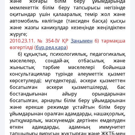
және жоғары білім беру ұйымдарында
мемлекеттік білім беру тапсырысы негізiнде
оқитындар үшін қалааралық темір жол және
автомобиль көлiгiнде (таксиден басқа) қысқы
және жазғы каникулдар кезеңiнде жеңiлдiкпен
жүруге;
2010.23.11. № 354-IV ҚР
Заңымен
6) тармақша
өзгертілді (
бұр.ред.қара
)
6) құқықтық, психологиялық, педагогикалық
мәселелер, сондай-ақ отбасылық және
жыныстық тәрбие мәселелерi бойынша
консультациялар түрiнде әлеуметтiк қызмет
көрсетулерді; мүгедектерді, әскери қызметтен
босатылған әскери қызметшiлердi, бас
бостандығынан айыру орындарынан
босатылған,
арнаулы білім беру ұйымдарынан
және ерекше режимде ұстайтын білім беру
ұйымдарынан
оралған адамдарды, нашақорлық,
уытқұмарлық, маскүнемдiк дертiнен емделуден
өткен адамдарды, адамның иммунитет
тапшылығы вирусын жұқтырған және ЖҚТБ-мен