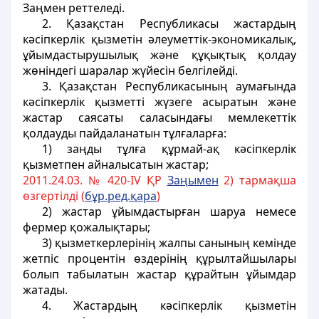
Заңмен реттеледi.
2. Қазақстан Республикасы жастардың
кәсiпкерлiк қызметiн әлеуметтік-экономикалық,
ұйымдастырушылық және құқықтық қолдау
жөнiндегі шаралар жүйесiн белгілейдi.
3. Қазақстан Республикасының аумағында
кәсiпкерлiк қызметтi жүзеге асыратын және
жастар саясаты саласындағы мемлекеттік
қолдауды пайдаланатын тұлғаларға:
1) заңды тұлға құрмай-ақ кәсіпкерлiк
қызметпен айналысатын жастар;
2011.24.03. № 420-IV ҚР
Заңымен
2) тармақша
өзгертілді (
бұр.ред.қара
)
2) жастар ұйымдастырған шаруа
немесе
фермер
қожалықтары;
3) қызметкерлерінің жалпы санының кемiнде
жетпiс процентін өздерiнің құрылтайшылары
болып табылатын жастар құрайтын ұйымдар
жатады.
4. Жастардың кәсiпкерлік қызметін