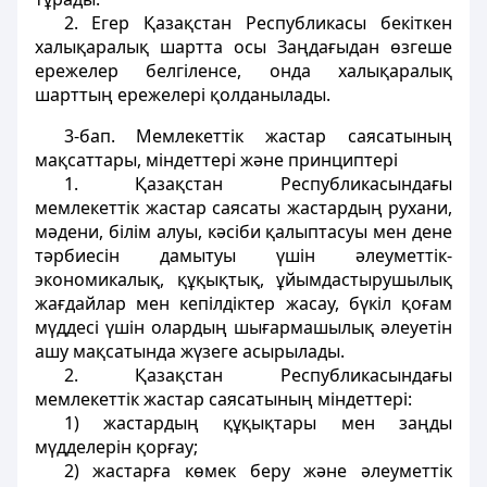
2. Егер Қазақстан Республикасы бекiткен
халықаралық шартта осы Заңдағыдан өзгеше
ережелер белгiленсе, онда халықаралық
шарттың ережелерi қолданылады.
3-бап
. Мемлекеттік жастар саясатының
мақсаттары, мiндеттерi және принциптері
1. Қазақстан Республикасындағы
мемлекеттік жастар саясаты жастардың рухани,
мәдени, білім алуы, кәсiби қалыптасуы мен дене
тәрбиесiн дамытуы үшiн әлеуметтiк-
экономикалық, құқықтық, ұйымдастырушылық
жағдайлар мен кепiлдіктер жасау, бүкiл қоғам
мүддесi үшiн олардың шығармашылық әлеуетiн
ашу мақсатында жүзеге асырылады.
2. Қазақстан Республикасындағы
мемлекеттік жастар саясатының мiндеттерi:
1) жастардың құқықтары мен заңды
мүдделерін қорғау;
2) жастарға көмек беру және әлеуметтік