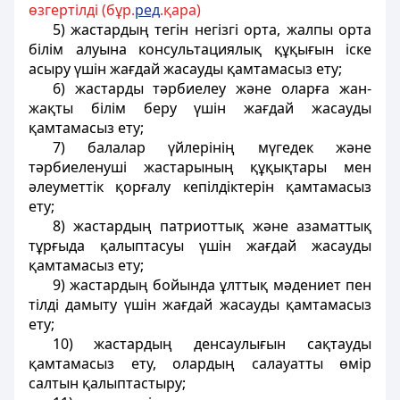
өзгертілді (бұр.
ред
.қара)
5) жастардың
тегін негізгі орта, жалпы орта
білім алуына консультациялық құқығын іске
асыру үшін жағдай жасауды қамтамасыз ету;
6) жастарды тәрбиелеу және оларға жан-
жақты білім беру үшін жағдай жасауды
қамтамасыз ету;
7) балалар үйлерiнің мүгедек және
тәрбиеленушi жастарының құқықтары мен
әлеуметтiк қорғалу кепiлдiктерiн қамтамасыз
ету;
8) жастардың патриоттық және азаматтық
тұрғыда қалыптасуы үшiн жағдай жасауды
қамтамасыз ету;
9) жастардың бойында ұлттық мәдениет пен
тiлдi дамыту үшін жағдай жасауды қамтамасыз
ету;
10) жастардың денсаулығын сақтауды
қамтамасыз ету, олардың салауатты өмiр
салтын қалыптастыру;