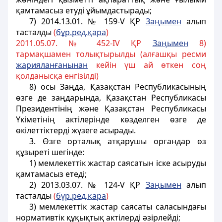
қамтамасыз етудi ұйымдастырады;
7)
2014.13.01. № 159-V ҚР
Заңымен
алып
тасталды
(
бұр.ред.қара
)
2011.05.07. № 452-IV ҚР
Заңымен
8)
тармақшамен толықтырылды (алғашқы ресми
жарияланғанынан
кейін үш ай өткен соң
қолданысқа енгізілді)
8) осы Заңда, Қазақстан Республикасының
өзге де заңдарында, Қазақстан Республикасы
Президентінің және Қазақстан Республикасы
Үкіметінің актілерінде көзделген өзге де
өкілеттіктерді жүзеге асырады.
3. Өзге орталық атқарушы органдар өз
құзыретi шегінде:
1) мемлекеттік жастар саясатын iске асыруды
қамтамасыз етеді;
2)
2013.03.07. № 124-V ҚР
Заңымен
алып
тасталды
(
б
ұ
р.ред.
қ
ара
)
3) мемлекеттік жастар саясаты саласындағы
нормативтiк құқықтық актілердi әзiрлейдi;