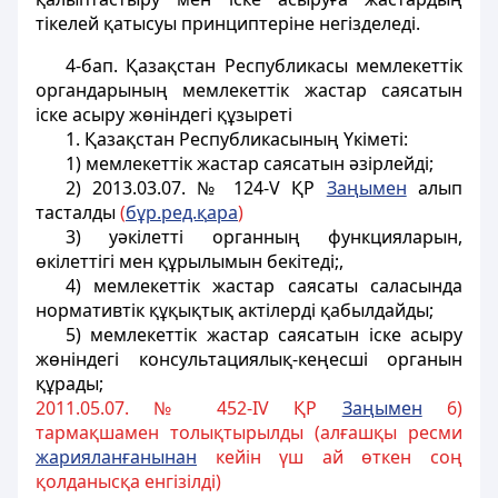
тiкелей қатысуы принциптерiне негiзделедi.
4-бап
. Қазақстан Республикасы мемлекеттік
органдарының мемлекеттік жастар саясатын
іске асыру жөніндегі құзыреті
1. Қазақстан Республикасының Үкіметі:
1) мемлекеттік жастар саясатын әзiрлейдi;
2)
2013.03.07. № 124-V ҚР
Заңымен
алып
тасталды
(
б
ұ
р.ред.
қ
ара
)
3) уәкiлеттi органның функцияларын,
өкiлеттiгi мен құрылымын бекiтедi;,
4) мемлекеттік жастар саясаты саласында
нормативтiк құқықтық актілердi қабылдайды;
5) мемлекеттік жастар саясатын iске асыру
жөніндегi консультациялық-кеңесші органын
құрады;
2011.05.07. № 452-IV ҚР
Заңымен
6)
тармақшамен толықтырылды (алғашқы ресми
жарияланғанынан
кейін үш ай өткен соң
қолданысқа енгізілді)