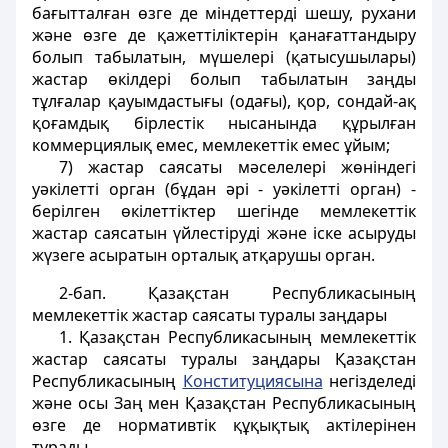
бағытталған өзге де мiндеттердi шешу, рухани
және өзге де қажеттiлiктерiн қанағаттандыру
болып табылатын, мүшелерi (қатысушылары)
жастар өкiлдерi болып табылатын заңды
тұлғалар қауымдастығы (одағы), қор, сондай-ақ
қоғамдық бiрлестiк нысанында құрылған
коммерциялық емес, мемлекеттік емес ұйым;
7)
жастар саясаты мәселелерi жөніндегі
уәкiлеттi орган (бұдан әрi - уәкiлеттi орган)
-
берiлген өкiлеттiктер шегiнде мемлекеттік
жастар саясатын үйлестiрудi және iске асыруды
жүзеге асыратын орталық атқарушы орган.
2-бап
. Қазақстан Республикасының
мемлекеттік жастар саясаты туралы заңдары
1. Қазақстан Республикасының мемлекеттік
жастар саясаты туралы заңдары Қазақстан
Республикасының
Конституциясына
негiзделедi
және осы Заң мен Қазақстан Республикасының
өзге де нормативтiк құқықтық актілерінен
тұрады.