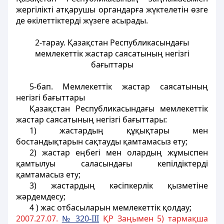
жергілікті атқарушы органдарға жүктелетін өзге
де өкілеттіктерді жүзеге асырады.
2-тарау. Қазақстан Республикасындағы
мемлекеттік жастар
саясатының негізгі
бағыттары
5-бап
. Мемлекеттік жастар саясатының
негізгі бағыттары
Қазақстан Республикасындағы мемлекеттік
жастар саясатының негізгі бағыттары:
1) жастардың құқықтары мен
бостандықтарын сақтауды қамтамасыз ету;
2) жастар еңбегі мен олардың жұмыспен
қамтылуы саласындағы кепілдіктерді
қамтамасыз ету;
3) жастардың кәсіпкерлік қызметіне
жәрдемдесу;
4 ) жас отбасыларын мемлекеттік қолдау;
2007.27.07.
№ 320-III
ҚР Заңымен 5) тармақша