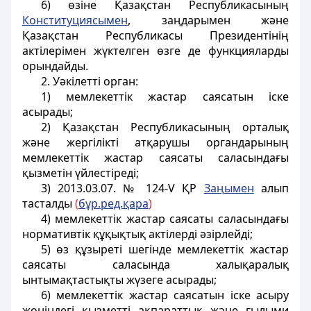
6) өзіне Қазақстан Республикасының
Конституциясымен
, заңдарымен және
Қазақстан Республикасы Президентінің
актілерімен жүктелген өзге де функцияларды
орындайды.
2. Уәкiлеттi орган:
1) мемлекеттік жастар саясатын іске
асырады;
2) Қазақстан Республикасының орталық
және жергіліктi атқарушы органдарының
мемлекеттік жастар саясаты саласындағы
қызметiн үйлестiреді;
3)
2013.03.07. № 124-V ҚР
Заңымен
алып
тасталды
(
бұр.ред.қара
)
4) мемлекеттік жастар саясаты саласындағы
нормативтiк құқықтық актілердi әзiрлейдi;
5) өз құзыретi шегiнде мемлекеттік жастар
саясаты саласында халықаралық
ынтымақтастықты жүзеге асырады;
6) мемлекеттік жастар саясатын iске асыру
жөніндегі қызметтi ақпараттық және ғылыми