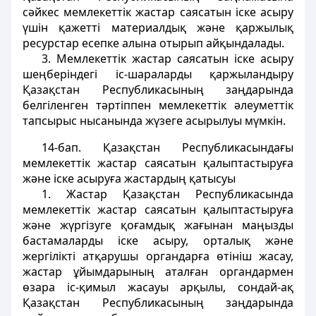
сәйкес мемлекеттiк жастар саясатын iске асыру
үшін қажеттi материалдық және қаржылық
ресурстар есепке алына отырып айқындалады.
3. Мемлекеттік жастар саясатын iске асыру
шеңберіндегі iс-шараларды қаржыландыру
Қазақстан Республикасының заңдарында
белгiленген тәртiппен мемлекеттік әлеуметтiк
тапсырыс нысанында жүзеге асырылуы мүмкiн.
14-бап
. Қазақстан Республикасындағы
мемлекеттік жастар саясатын қалыптастыруға
және iске асыруға жастардың қатысуы
1. Жастар Қазақстан Республикасында
мемлекеттік жастар саясатын қалыптастыруға
және жүргiзуге қоғамдық жағынан маңызды
бастамаларды iске асыру, орталық және
жергiлiктi атқарушы органдарға өтiнiш жасау,
жастар ұйымдарының аталған органдармен
өзара iс-қимыл жасауы арқылы, сондай-ақ
Қазақстан Республикасының заңдарында