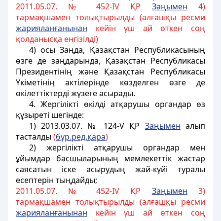
2011.05.07. № 452-IV ҚР
Заңымен
4)
тармақшамен толықтырылды (алғашқы ресми
жарияланғанынан
кейін үш ай өткен соң
қолданысқа енгізілді)
4) осы Заңда, Қазақстан Республикасының
өзге де заңдарында, Қазақстан Республикасы
Президентінің және Қазақстан Республикасы
Үкіметінің актілерінде көзделген өзге де
өкілеттіктерді жүзеге асырады.
4. Жергілiкті өкілді атқарушы органдар өз
құзыреті шегінде:
1)
2013.03.07. № 124-V ҚР
Заңымен
алып
тасталды
(
б
ұ
р.ред.
қ
ара
)
2) жергiлiктi атқарушы органдар мен
ұйымдар басшыларының мемлекеттік жастар
саясатын iске асырудың жай-күйi туралы
есептерiн тыңдайды;
2011.05.07. № 452-IV ҚР
Заңымен
3)
тармақшамен толықтырылды (алғашқы ресми
жарияланғанынан
кейін үш ай өткен соң