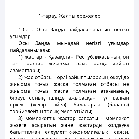
1-тарау. Жалпы ережелер
1-бап
. Осы Заңда пайдаланылатын негiзгi
ұғымдар
Осы Заңда мынадай негiзгi ұғымдар
пайдаланылады:
1)
жастар
- Қазақстан Республикасының он
төрт жастан жиырма тоғыз жасқа дейiнгi
азаматтары;
2)
жас отбасы
- ерлi-зайыптылардың екеуi де
жиырма тоғыз жасқа толмаған отбасы не
жиырма тоғыз жасқа толмаған ата-ананың
бiреуi, соның iшiнде ажырасқан, тұл қалған
еркек (жесiр әйел) балаларды (баланы)
тәрбиелейтiн толық емес отбасы;
3)
мемлекеттік жастар саясаты
- мемлекет
жүзеге асыратын және жастарды қолдауға
бағытталған әлеуметтiк-экономикалық, саяси,
ұйымдастырушылық және құқықтық шаралар