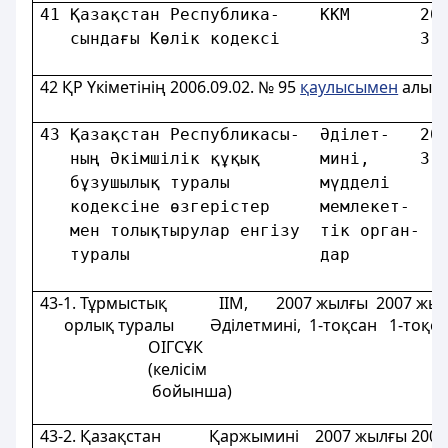
41 Қазақстан Республика-    ККМ       20
   сындағы Көлiк кодексi              3-
                                        
42
ҚР Үкіметінің 2006.09.02. № 95
қаулысымен
алып 
43 Қазақстан Республикасы-  Әдiлет-   20
   ның Әкiмшiлiк құқық      минi,     3-
   бұзушылық туралы         мүдделі     
   кодексіне өзгерістер     мемлекет-   
   мен толықтырулар енгізу  тік орган-  
   туралы                   дар         
43-1. Тұрмыстық ІІМ, 2007 жылғы 2007 жыл
орлық туралы Әділетмині, 1-тоқсан 1-тоқс
ОІГСҰК
(келісім
бойынша)
43-2. Қазақстан Қаржымині 2007 жылғы 2007 