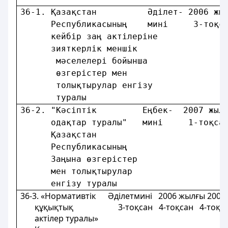
36-1. Қазақстан          Әдiлет- 2006 жы
      Республикасының    минi     3-тоқс
      кейбір заң актілеріне             
      зияткерлік меншiк                 
       мәселелері бойынша               
       өзгерістер мен                   
       толықтырулар енгізу              
       туралы                           
36-2. "Кәсiптiк         Еңбек-  2007 жыл
      одақтар туралы"   минi     1-тоқса
      Қазақстан                         
      Республикасының                   
      Заңына өзгерістер                 
      мен толықтырулар                  
      енгізу туралы                     
36-3. «Нормативтік Әділетмині 2006 жылғы 2006
құқықтық 3-тоқсан 4-тоқсан 4-тоқс
актілер туралы»