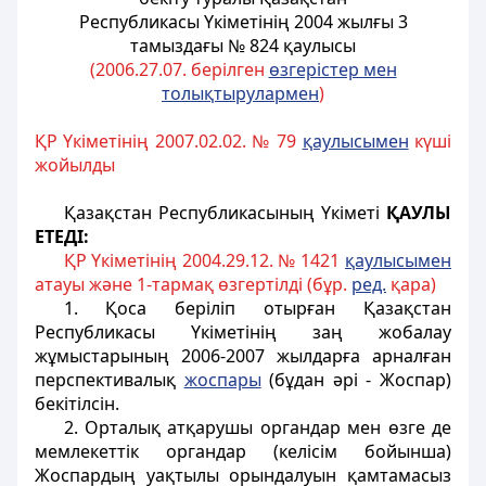
Республикасы Үкіметінің 2004 жылғы 3
тамыздағы № 824 қаулысы
(2006.27.07. берілген
өзгерістер мен
толықтырулармен
)
ҚР Үкіметінің 2007.02.02. № 79
қаулысымен
күші
жойылды
Қазақстан Республикасының Үкіметі
ҚАУЛЫ
ЕТЕДІ:
ҚР Үкіметінің 2004.29.12. № 1421
қаулысымен
атауы және 1-тармақ өзгертілді (бұр.
ред.
қара)
1. Қоса берілiп отырған Қазақстан
Республикасы Үкiметінің заң жобалау
жұмыстарының 2006-2007 жылдарға арналған
перспективалық
жоспары
(бұдан әрi - Жоспар)
бекітілсiн.
2. Орталық атқарушы органдар мен өзге де
мемлекеттік органдар (келісім бойынша)
Жоспардың уақтылы орындалуын қамтамасыз