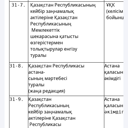
Қазақстан Республикасының
ҰҚК
31-7.
кейбір заңнамалық
(келісім
актілеріне Қазақстан
бойынша
Республикасының
Мемлекеттік
шекарасына қатысты
өзгерістермен
толықтырулар енгізу
туралы
Қазақстан Республикасы
Астана
31-8.
астана-
қалаcыны
сының мәртебесі
әкімдігi
туралы
(жаңа редакция)
Қазақстан
Астана
31-9.
Республикасының
қалаcыны
кейбір заңнамалық
әкімдігi
актілеріне Қазақстан
Республикасы