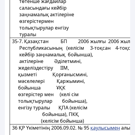
төтенше жағдайлар
саласындағы кейбір
заңнамалық актілеріне
өзгерістермен
толықтырулар енгізу
туралы
35-7. Қазақстан БП 2006 жылғы 2006 жылғы
Республикасының (келісім 3-тоқсан 4-тоқс
кейбір заңнамалық бойынша),
актілеріне Әділетмині,
жеделіздестіру
IIМ,
қызметі Қорғанысмині,
мәселелері Қаржымині,
бойынша ҰҚК
өзгерістер мен (келі сім
толықтырулар бойынша),
енгізу туралы ҚПА (келісім
бойынша), ПКҚ
(келісім бойынша)
36
ҚР Үкіметінің 2006.09.02. № 95
қаулысымен
алып 