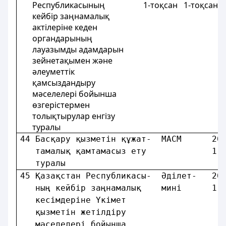
Республикасының 1-тоқсан 1-тоқсан 1
кейбір заңнамалық
актілеріне кеден
органдарының
лауазымды адамдарын
зейнетақымен және
әлеуметтік
қамсыздандыру
мәселелері бойынша
өзгерістермен
толықтырулар енгізу
туралы
44 Басқару қызметiн құжат-  МАСМ      20
   тамалық қамтамасыз ету             1-
   туралы                               
45 Қазақстан Республикасы-  Әдiлет-   20
   ның кейбір заңнамалық    минi      1-
   кесiмдерiне Үкiмет                   
   қызметiн жетiлдiру                   
   мәселелерi бойынша                   