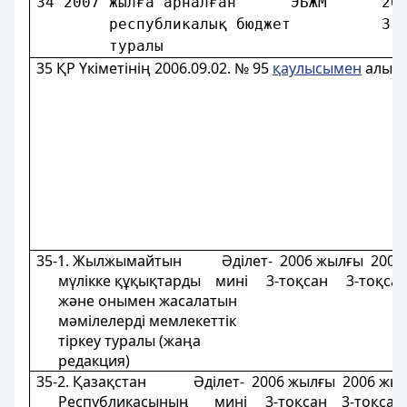
34 2007 жылға арналған      ЭБЖМ      20
        республикалық бюджет          3-
        туралы                          
35
ҚР Үкіметінің 2006.09.02. № 95
қаулысымен
алып 
35-1. Жылжымайтын Әділет- 2006 жылғы
200
мүлікке құқықтарды мині 3-тоқсан 3-тоқсан
және онымен жасалатын
мәмілелерді мемлекеттік
тіркеу туралы (жаңа
редакция)
35-2. Қазақстан Әділет- 2006 жылғы 2006 жы
Республикасының мині 3-тоқсан 3-тоқсан