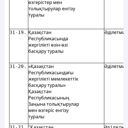
өзгерістер мен
толықтырулар енгізу
туралы
Қазақстан
Әділетмин
31-19.
Республикасында
жергілікті өзін-өзі
басқару туралы
«Қазақстан
Әділетмин
31-20.
Республикасындағы
жергілікті мемлекеттік
басқару туралы»
Қазақстан
Республикасының
Заңына толықтырулар
мен өзгеріс енгізу
туралы
"Қазақстан
31-21.
Әділетми