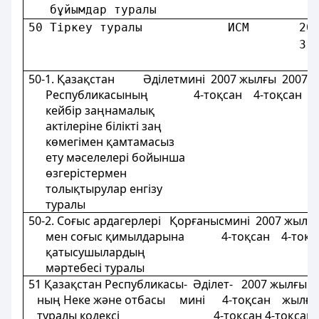
   бұйымдар туралы                      
50 Тiркеу туралы            ИСМ       20
                                      3-
                                        
50-1. Қазақстан Әділетмині 2007 жылғы 2007 
Республикасының 4-тоқсан 4-тоқсан 4-
кейбір заңнамалық
актілеріне білікті заң
көмегімен қамтамасыз
ету мәселелері бойынша
өзгерістермен
толықтырулар енгізу
туралы
50-2. Соғыс ардагерлері Қорғанысмині 2007 жылғ
мен соғыс қимылдарына 4-тоқсан 4-тоқса
қатысушылардың
мәртебесі туралы
51 Қазақстан Республикасы- Әдiлет- 2007 жыл
ның Неке және отбасы минi 4-тоқсан жы
туралы кодексi 4-тоқсан 4-тоқса