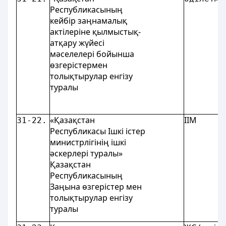
Республикасының
кейбір заңнамалық
актілеріне қылмыстық-
атқару жүйесi
мәселелері бойынша
өзгерістермен
толықтырулар енгізу
туралы
«Қазақстан
ІІМ
31-22.
Республикасы Ішкі істер
министрлігінің ішкі
әскерлері туралы»
Қазақстан
Республикасының
Заңына өзгерістер мен
толықтырулар енгізу
туралы