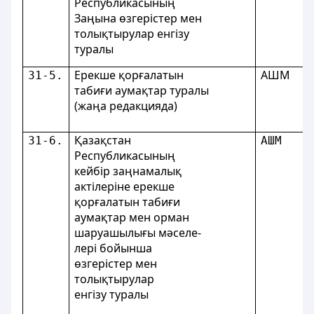
Республикасының
Заңына өзгерістер мен
толықтырулар енгізу
туралы
Ерекше қорғалатын
АШМ
31-5.
табиғи аумақтар туралы
(жаңа редакцияда)
Қазақстан
31-6.
АШМ
Республикасының
кейбір заңнамалық
актілеріне ерекше
қорғалатын табиғи
аумақтар мен орман
шаруашылығы мәселе-
лері бойынша
өзгерістер мен
толықтырулар
енгізу туралы