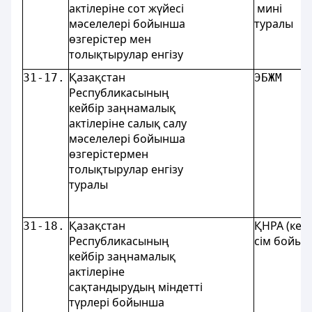
актілеріне сот жүйесі
минi
мәселелері бойынша
туралы
өзгерістер мен
толықтырулар енгізу
Қазақстан
31-17.
ЭБЖМ
Республикасының
кейбір заңнамалық
актілеріне салық салу
мәселелері бойынша
өзгерістермен
толықтырулар енгізу
туралы
Қазақстан
ҚНРА (кел
31-18.
Республикасының
сім бойын
кейбір заңнамалық
актілеріне
сақтандырудың міндетті
түрлері бойынша