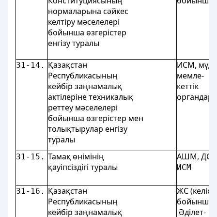
Конституциясының
бойынша)
нормаларына сәйкес
келтіру мәселелері
бойынша өзгерістер
енгізу туралы
Қазақстан
ИСМ, мүдд
31-14.
Республикасының
мемле-
кейбір заңнамалық
кеттік
актілеріне техникалық
органдар
реттеу мәселелері
бойынша өзгерістер мен
толықтырулар енгізу
туралы
Тамақ өнімінің
АШМ, ДС
31-15.
қауіпсіздігі туралы
ИСМ
Қазақстан
ЖС (келісі
31-16.
Республикасының
бойынша)
кейбір заңнамалық
Әділет-