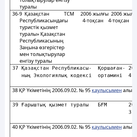
толықтырулар енгізу
туралы
36-9 Қазақстан ТСМ 2006 жылғы 2006 жылғы
Республикасындағы 4-тоқсан 4-тоқсан 4-
туристік қызмет
туралы» Қазақстан
Республикасының
Заңына өзгерістер
мен толықтырулар
енгізу туралы
37 Қазақстан Республикасы-  Қоршаған- 20
   ның Экологиялық кодексi  ортамині  4-
                                        
38
ҚР Үкіметінің 2006.09.02. № 95
қаулысымен
алып 
39 Ғарыштық қызмет туралы   БҒМ       20
                                      3-
                                        
40
ҚР Үкіметінің 2006.09.02. № 95
қаулысымен
алып 