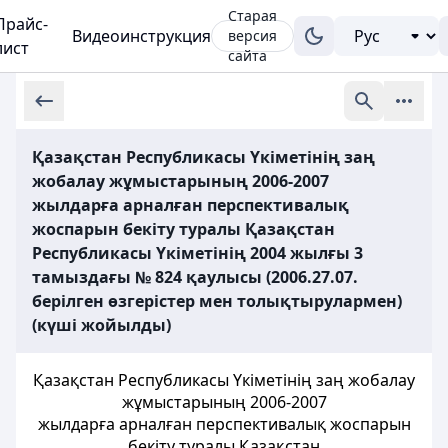
Старая
Прайс-
Видеоинструкция
версия
лист
сайта
Қазақстан Республикасы Yкіметінің заң
жобалау жұмыстарының 2006-2007
жылдарға арналған перспективалық
жоспарын бекіту туралы Қазақстан
Республикасы Үкіметінің 2004 жылғы 3
тамыздағы № 824 қаулысы (2006.27.07.
берілген өзгерістер мен толықтырулармен)
(күші жойылды)
Қазақстан Республикасы Yкіметінiң заң жобалау
жұмыстарының 2006-2007
жылдарға арналған перспективалық жоспарын
бекіту туралы Қазақстан