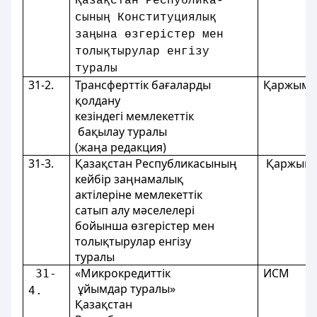
Қазақстан Республика-
сының Конституциялық
заңына өзгерістер мен
толықтырулар енгізу
туралы
31-2.
Трансферттік бағаларды
Қаржыми
қолдану
кезіндегі мемлекеттік
бақылау туралы
(жаңа редакция)
31-3.
Қазақстан Республикасының
Қаржыми
кейбір заңнамалық
актілеріне мемлекеттік
сатып алу мәселелерi
бойынша өзгерістер мен
толықтырулар енгізу
туралы
«Микрокредиттік
ИСМ
 31-
ұйымдар туралы»
4.
Қазақстан