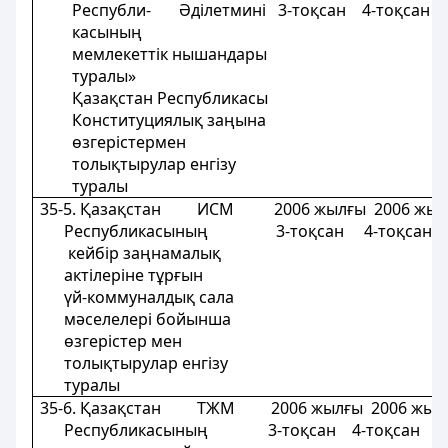
Республи- Әділетмині 3-тоқсан 4-тоқсан 
касының
мемлекеттік нышандары
туралы»
Қазақстан Республикасы
Конституциялық заңына
өзгерістермен
толықтырулар енгізу
туралы
35-5. Қазақстан ИСМ 2006 жылғы 2006 жыл
Республикасының 3-тоқсан 4-тоқсан 
кейбір заңнамалық
актілеріне тұрғын
үй-коммуналдық сала
мәселелері бойынша
өзгерістер мен
толықтырулар енгізу
туралы
35-6. Қазақстан ТЖМ 2006 жылғы 2006 жыл
Республикасының 3-тоқсан 4-тоқсан 4