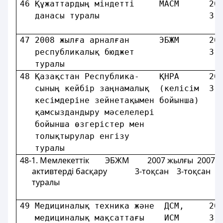
46 Құжаттардың мiндетті     МАСМ      20
   данасы туралы                      3-
                                        
47 2008 жылға арналған      
ЭБЖМ
      20
   республикалық бюджет               3-
   туралы                               
48 Қазақстан Республика-    ҚНРА      20
   сының кейбір заңнамалық  (келісім  3-
   кесiмдерiне зейнетақымен бойынша)    
   қамсыздандыру мәселелерi             
   бойынша өзгерістер мен               
   толықтырулар енгізу                  
   туралы                               
48-1. Мемлекеттік ЭБЖМ 2007 жылғы 2007 ж
активтерді басқару 3-тоқсан 3-тоқсан 3
туралы
49 Медициналық техника және  ДСМ,     20
   медициналық мақсаттағы    ИСМ      3-