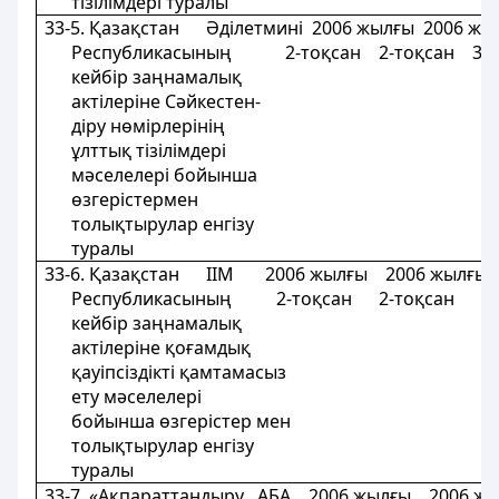
тізілімдері туралы
33-5. Қазақстан Әділетминi 2006 жылғы 2006 жы
Республикасының 2-тоқсан 2-тоқсан 3-т
кейбір заңнамалық
актілеріне Сәйкестен-
діру нөмірлерінің
ұлттық тізілімдерi
мәселелері бойынша
өзгерістермен
толықтырулар енгізу
туралы
33-6. Қазақстан IIМ 2006 жылғы 2006 жылғы
Республикасының 2-тоқсан 2-тоқсан 3-т
кейбір заңнамалық
актілеріне қоғамдық
қауіпсіздікті қамтамасыз
ету мәселелерi
бойынша өзгерістер мен
толықтырулар енгізу
туралы
33-7. «Ақпараттандыру АБА 2006 жылғы 2006 ж