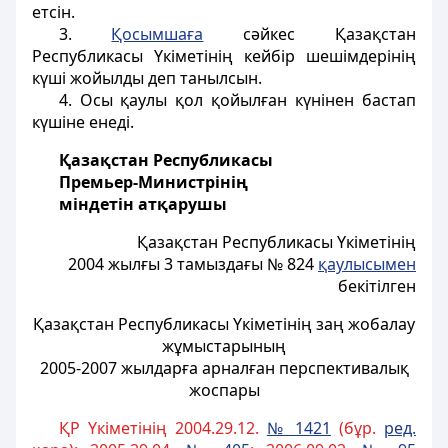
етсiн.
3.
Қосымшаға
сәйкес Қазақстан
Республикасы Үкіметінiң кейбір шешiмдерiнiң
күшi жойылды деп танылсын.
4. Осы қаулы қол қойылған күнінен бастап
күшiне енедi.
Қазақстан Республикасы
Премьер-Министрінің
мiндетiн атқарушы
Қазақстан Республикасы Үкіметінің
2004 жылғы 3 тамыздағы № 824
қаулысымен
бекітілген
Қазақстан Республикасы Yкіметінiң заң жобалау
жұмыстарының
2005-2007 жылдарға арналған перспективалық
жоспары
ҚР Үкіметінің 2004.29.12.
№ 1421
(бұр.
ред.