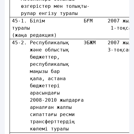
   өзгерістер мен толықты-              
   рулар енгізу туралы                  
45-1. Білім             БҒМ     2007 жыл
туралы                           1-тоқса
(жаңа редакция)                         
45-2. Республикалық     ЭБЖМ    2007 жыл
      және облыстық             3-тоқсан
      бюджеттер,                        
      республикалық                     
      маңызы бар                        
      қала, астана                      
      бюджеттерi                        
      арасындағы                        
      2008-2010 жылдарға                
      арналған жалпы                    
      сипаттағы ресми                   
      трансферттердiң                   
      көлемi туралы                     