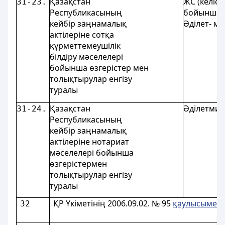
Қазақстан
ЖС (келісі
31-23.
Республикасының
бойынша)
кейбір заңнамалық
Әділет- ми
актілеріне сотқа
құрметтемеушілік
білдіру мәселелері
бойынша өзгерістер мен
толықтырулар енгізу
туралы
Қазақстан
Әділетмин
31-24.
Республикасының
кейбір заңнамалық
актілеріне нотариат
мәселелері бойынша
өзгерістермен
толықтырулар енгізу
туралы
ҚР Үкіметінің 2006.09.02. № 95
қаулысымен
32