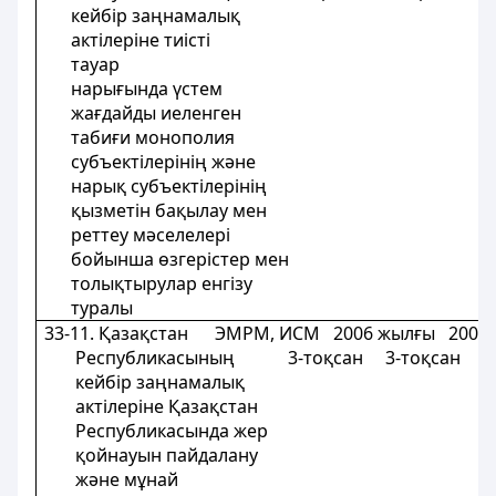
кейбір заңнамалық
актілеріне тиісті
тауар
нарығында үстем
жағдайды иеленген
табиғи монополия
субъектілерінің және
нарық субъектілерінің
қызметін бақылау мен
реттеу мәселелерi
бойынша өзгерістер мен
толықтырулар енгізу
туралы
33-11. Қазақстан ЭМРМ, ИСМ 2006 жылғы 200
Республикасының 3-тоқсан 3-тоқсан 3
кейбір заңнамалық
актілеріне Қазақстан
Республикасында жер
қойнауын пайдалану
және мұнай