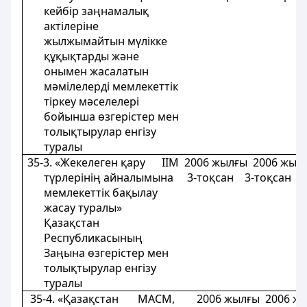
кейбір заңнамалық
актілеріне
жылжымайтын мүлікке
құқықтарды және
онымен жасалатын
мәмілелерді мемлекеттік
тіркеу мәселелерi
бойынша өзгерістер мен
толықтырулар енгізу
туралы
35-3. «Жекелеген қару IIМ 2006 жылғы 2006 жы
түрлерінің айналымына 3-тоқсан 3-тоқсан 
мемлекеттік бақылау
жасау туралы»
Қазақстан
Республикасының
Заңына өзгерістер мен
толықтырулар енгізу
туралы
35-4. «Қазақстан МАСМ, 2006 жылғы 2006 жы