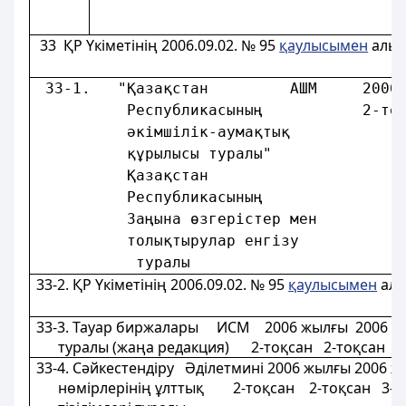
33
ҚР Үкіметінің 2006.09.02. № 95
қаулысымен
алып
 33-1.   "Қазақстан         АШМ     2006
          Республикасының           2-то
          әкiмшілiк-аумақтық            
          құрылысы туралы"              
          Қазақстан                     
          Республикасының               
          Заңына өзгерістер мен         
          толықтырулар енгізу           
           туралы                       
33-2.
ҚР Үкіметінің 2006.09.02. № 95
қаулысымен
алы
33-3. Тауар биржалары ИСМ 2006 жылғы 2006 ж
туралы (жаңа редакция) 2-тоқсан 2-тоқсан 3
33-4. Сәйкестендіру Әділетминi 2006 жылғы 2006
нөмірлерінің ұлттық 2-тоқсан 2-тоқсан 3-т