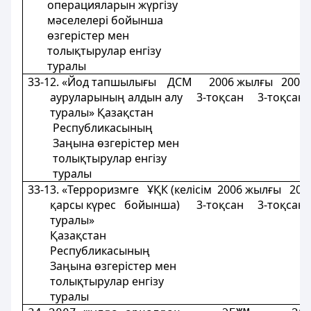
операцияларын жүргізу
мәселелері бойынша
өзгерістер мен
толықтырулар енгізу
туралы
33-12. «Йод тапшылығы ДСМ 2006 жылғы 2006
ауруларының алдын алу 3-тоқсан 3-тоқса
туралы» Қазақстан
Республикасының
Заңына өзгерістер мен
толықтырулар енгізу
туралы
33-13. «Терроризмге ҰҚК (келісім 2006 жылғы 20
қарсы күрес бойынша) 3-тоқсан 3-тоқсан 
туралы»
Қазақстан
Республикасының
Заңына өзгерістер мен
толықтырулар енгізу
туралы