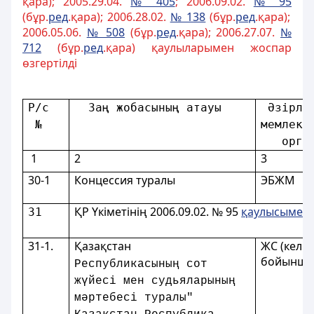
қара); 2005.29.04.
№ 405
; 2006.09.02.
№ 95
(бұр.
ред
.қара); 2006.28.02.
№ 138
(бұр.
ред
.қара);
2006.05.06.
№ 508
(бұр.
ред
.қара); 2006.27.07.
№
712
(бұр.
ред
.қара) қаулыларымен жоспар
өзгертілді
Р/с
  Заң жобасының атауы 
 Әзiрле
 № 
мемлеке
   орга
1
2
3
30-1
Концессия туралы
ЭБЖМ
ҚР Үкіметінің 2006.09.02. № 95
қаулысымен
31
31-1.
Қазақстан
ЖС (келіс
бойынша
Республикасының сот
жүйесi мен судьяларының
мәртебесi туралы"