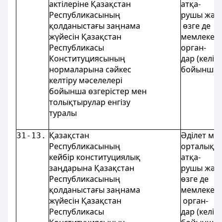
актілеріне Қазақстан
атқа-
Республикасының
рушы жән
қолданыстағы заңнама
өзге де
жүйесін Қазақстан
мемлекетт
Республикасы
орган-
Конституциясының
дар (келіс
нормаларына сәйкес
бойынша)
келтіру мәселелері
бойынша өзгерістер мен
толықтырулар енгізу
туралы
Қазақстан
Әділет мин
31-13.
Республикасының
орталық
кейбір конституциялық
атқа-
заңдарына Қазақстан
рушы жән
Республикасының
өзге де
қолданыстағы заңнама
мемлекетт
жүйесін Қазақстан
орган-
Республикасы
дар (келіс