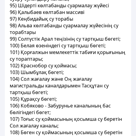
95) Шiдертi көлтабанды суармалау жүйесi
96) Қалыбаев көлтабан массивi
97) Кеңбидайық су торабы
98) Альва көлтабанды суармалау жүйесiнiң су
торабтары
99) Солтүстік Арал теңізінің су тартқыш бөгеті;
100) Белая өзеніндегі су тартқыш бөгеті;
101) Қорғалжын мемлекеттік табиғи қорығының
су тораптары;
102) Краснобор су қоймасы;
103) Шымбұлақ бөгеті;
104) Сол жағалау және Оң жағалау
магистральды каналдарымен Тасқұтан су
тартқыш бөгеті;
105) Құрақсу бөгеті;
106) Кобяково - Забурунье каналының бас
бөлігіндегі бөгет;
107) Тоғыс су қоймасының қосымша су беретін
Сол жағалау каналы;
108) Бөген су қоймасының қосымша су беретін