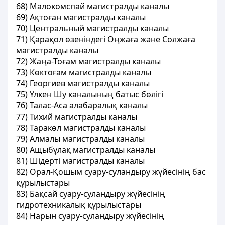
68) Малокомспай магистралды каналы
69) Ақтоған магистралды каналы
70) Центральный магистралды каналы
71) Қарақол өзенiндегi Оңжаға және Солжаға
магистралды каналы
72) Жаңа-Тоғам магистралды каналы
73) Көктоғам магистралды каналы
74) Георгиев магистралды каналы
75) Үлкен Шу каналының батыс бөлiгi
76) Талас-Аса алабаралық каналы
77) Тихий магистралды каналы
78) Таракөл магистралды каналы
79) Алмалы магистралды каналы
80) Ащыбұлақ магистралды каналы
81) Шiдертi магистралды каналы
82) Орал-Қошым суару-суландыру жүйесiнiң бас
құрылыстары
83) Бақсай суару-суландыру жүйесiнiң
гидротехникалық құрылыстары
84) Нарын суару-суландыру жүйесiнiң