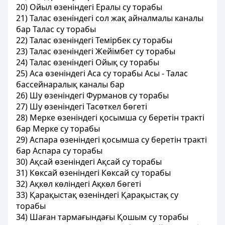
20) Ойыл өзенiндегi Ералы су торабы
21) Талас өзеніндегi сол жақ айналмалы каналы
бар Талас су торабы
22) Талас өзенiндегi Темiрбек су торабы
23) Талас өзенiндегi Жейiмбет су торабы
24) Талас өзенiндегi Ойық су торабы
25) Аса өзенiндегi Аса су торабы
Асы - Талас
бассейнаралық каналы бар
26) Шу өзенiндегi Фурманов су торабы
27) Шу өзенiндегi Тасөткел бөгетi
28) Мерке өзенiндегi қосымша су беретiн трактi
бар Мерке су торабы
29) Аспара өзенiндегi қосымша су беретiн тракті
бар Аспара су торабы
30) Ақсай өзенiндегi Ақсай су торабы
31) Көксай өзенiндегі Көксай су торабы
32) Ақкөл көлiндегi Ақкөл бөгетi
33) Қарақыстақ өзенiндегi Қарақыстақ су
торабы
34) Шаған тармағындағы Қошым су торабы