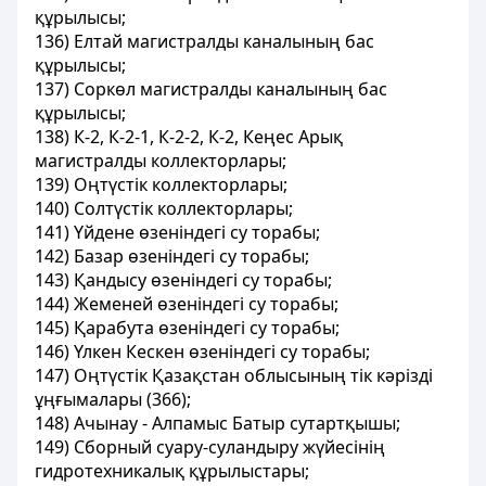
құрылысы;
136) Елтай магистралды каналының бас
құрылысы;
137) Соркөл магистралды каналының бас
құрылысы;
138) К-2, К-2-1, К-2-2, К-2, Кеңес Арық
магистралды коллекторлары;
139) Оңтүстік коллекторлары;
140) Солтүстік коллекторлары;
141) Үйдене өзеніндегі су торабы;
142) Базар өзеніндегі су торабы;
143) Қандысу өзеніндегі су торабы;
144) Жеменей өзеніндегі су торабы;
145) Қарабута өзеніндегі су торабы;
146) Үлкен Кескен өзеніндегі су торабы;
147) Оңтүстік Қазақстан облысының тік кәрізді
ұңғымалары (366);
148) Ачынау - Алпамыс Батыр сутартқышы;
149) Сборный суару-суландыру жүйесінің
гидротехникалық құрылыстары;