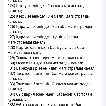
каналы;
124) Көксу өзеніндегі Солжаға магистралды
каналы;
125) Көксу өзеніндегі Оң бөлігі магистралды
каналы;
126) Қаратал өзеніндегі Үштөбе магистралды
каналы;
127) Қаратал өзеніндегі Күшік - Қалпы
магистралды каналы;
128) Қорғас өзеніндегі бас құрылысы бар
магистралды канал;
129) Тышқан өзеніндегі магистралды канал;
130) Өсек өзеніндегі магистралды канал;
131) Барахудзир өзеніндегі магистралды канал;
132) Тасөткел бөгетінің Солжаға магистралды
каналы;
133) Тасөткел бөгетінің Оңжаға магистралды
каналы;
134) Сырдария өзеніндегі Қараөзек бас тоған
құрылысы;
135) Әйтек магистралды каналының бас