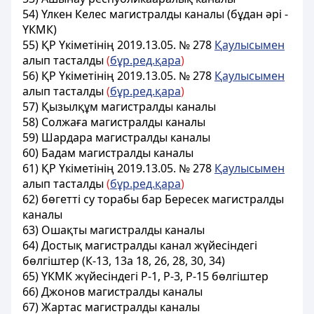
54) Үлкен Келес магистралды каналы (бұдан әрi -
YКMК)
55)
ҚР Үкіметінің 2019.13.05. № 278
Қаулысымен
алып тасталды
(
бұр.ред.қара
)
56)
ҚР Үкіметінің 2019.13.05. № 278
Қаулысымен
алып тасталды
(
бұр.ред.қара
)
57) Қызылқұм магистралды каналы
58) Солжаға магистралды каналы
59) Шардара магистралды каналы
60) Бадам магистралды каналы
61)
ҚР Үкіметінің 2019.13.05. № 278
Қаулысымен
алып тасталды
(
бұр.ред.қара
)
62) бөгетті су торабы бар Бересек магистралды
каналы
63) Ошақты магистралды каналы
64) Достық магистралды канал жүйесiндегi
бөлгiштер (К-13, 13а 18, 26, 28, 30, 34)
65) ҮКМК жүйесіндегі Р-1, Р-3, Р-15 бөлгіштер
66) Джонов магистралды каналы
67) Жартас магистралды каналы