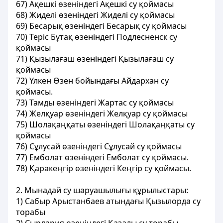
67) Ақешкі өзеніндегі Ақешкі су қоймасы
68) Жиделі өзеніндегі Жиделі су қоймасы
69) Бесарық өзеніндегі Бесарық су қоймасы
70) Теріс Бұтақ өзеніндегі Подлесненск су
қоймасы
71) Қызылағаш өзеніндегі Қызылағаш су
қоймасы
72) Үлкен Өзен бойындағы Айдархан су
қоймасы.
73) Тамды өзеніндегі Жартас су қоймасы
74) Желқуар өзеніндегі Желқуар су қоймасы
75) Шолақаңқаты өзеніндегі Шолақаңқаты су
қоймасы
76) Сұлусай өзеніндегі Сұлусай су қоймасы
77) Емболат өзеніндегі Емболат су қоймасы.
78) Қаракеңгір өзеніндегі Кеңгір су қоймасы.
2
. Мынадай су шаруашылығы құрылыстары:
1) Сабыр Арыстанбаев атындағы Қызылорда су
торабы