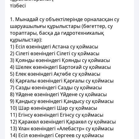
тiзбесі
1. Мынадай су объектілерiнде орналасқан су
шаруашылығы құрылыстары (бөгеттер, су
тораптары, басқа да гидротехникалық
құрылыстар):
1) Есіл өзенiндегi Астана су қоймасы
2) Сілетi өзенiндегi Сілетi су қоймасы
3) Қоянды өзенiндегi Қоянды су қоймасы
4) Шелек өзенiндегi Бартоғай су қоймасы
5) Елек өзенiндегi Ақтөбе су қоймасы
6) Қарғалы өзенiндегi Қарғалы
су қоймасы
7) Сазды өзенiндегi Сазды су қоймасы
8) Үйдене өзенiндегi Үйдене су қоймасы
9) Қандысу өзенiндегi Қандысу су қоймасы
10) Шар өзенiндегi Шар су қоймасы
11) Егiнсу өзенiндегi Егiнсу су қоймасы
12) Қаракөл өзенiндегі Қаракөл су қоймасы
13) Ұлан өзенiндегi «Алебастр» су қоймасы
14) Есіл өзенiндегi Сергеев су қоймасы