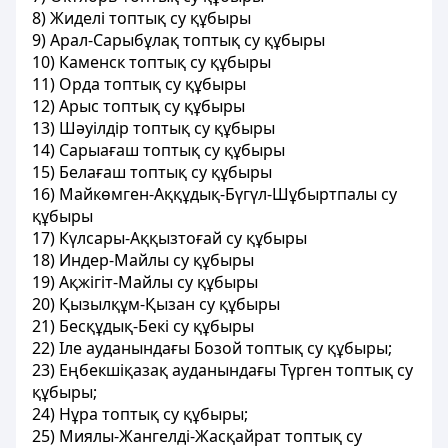
8) Жиделi топтық су құбыры
9) Арал-Сарыбұлақ топтық су құбыры
10) Каменск топтық су құбыры
11) Орда топтық су құбыры
12) Арыс топтық су құбыры
13) Шәуiлдiр топтық су құбыры
14) Сарыағаш топтық су құбыры
15) Белағаш топтық су құбыры
16) Майкөмген-Аққұдық-Бүгүл-Шұбыртпалы су
құбыры
17) Күлсары-Аққызтоғай су құбыры
18) Индер-Майлы су құбыры
19) Ақжiгiт-Майлы су құбыры
20) Қызылқұм-Қызан су құбыры
21) Бесқұдық-Бекi су құбыры
22) Іле ауданындағы Бозой топтық су құбыры;
23) Еңбекшіқазақ ауданындағы Түрген топтық су
құбыры;
24) Нұра топтық су құбыры;
25) Миялы-Жангелді-Жасқайрат топтық су