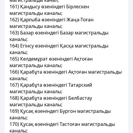
магистральды канал;
161) Қандысу өзеніндегі Бірлескен
магистральды каналы;
162) Қарғыба өзеніндегі Жаңа-Тоған
магистральды каналы;
163) Базар өзеніндегі Базар магистральды
каналы;
164) Егінсу өзеніндегі Қасқа магистральды
каналы;
165) Келдемұрат өзеніндегі Ақтоған
магистральды каналы;
166) Қарабұта өзеніндегі Ақтоған магистральды
каналы;
167) Қарабұта өзеніндегі Татарский
магистральды каналы;
168) Қарабұта өзеніндегі Белбастау
магистральды каналы;
169) Қусақ өзеніндегі Бургон магистральды
каналы;
170) Қусақ өзеніндегі Тастоған магистральды
каналы;