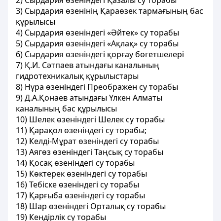
2) Сырдария өзенiндегi Қазалы су торабы
3) Сырдария өзенінің Қараөзек тармағының бас
құрылысы
4) Сырдария өзенiндегi «Әйтек» су торабы
5) Сырдария өзенiндегi «Ақлақ» су торабы
6) Сырдария өзенiндегi қорғау бөгетшелерi
7) Қ.И. Сәтпаев атындағы каналының
гидротехникалық құрылыстары
8) Нұра өзенiндегi Преображен су торабы
9) Д.А.Қонаев атындағы Үлкен Алматы
каналының бас құрылысы
10) Шелек өзенiндегi Шелек су
торабы
11) Қарақол өзенiндегі су торабы;
12) Келдi-Мұрат өзенiндегi су торабы
13) Аягөз өзенiндегi Таңсық су торабы
14) Қосақ өзенiндегi су торабы
15) Көктерек өзенiндегi су торабы
16) Тебiске өзенiндегi су торабы
17) Қарғыба өзенiндегi су торабы
18) Шар өзенiндегi Орталық су торабы
19) Кендiрлiк су торабы