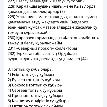
227) Шалсу өзеніндегі «Шалсу» су торабы
228) Қармақшы ауданындағы және Қызылорда
қаласындағы коллекторлар (5)
229) Жаңашиелі магистральдық каналын сумен
қамтамасыз етуді жақсарту үшін Сырдария
өзеніндегі жұмсақ материалдардан жасалған су
тежеуіш құрылысжай
230) Қараөзек тармағындағы «Картонкомбинат»
тежеуіш бөгеу құрылысжайы
231) «Северный прокоп» коллекторы
232) Түркістан облысының Ордабасы
ауданындағы тік дренажды ұңғымалар (44).
3. Топтық су құбырлары:
1) Есіл топтық су құбыры
2) Булаев топтық су құбыры
3) Соколов топтық су құбыры
4) Сергеев топтық су құбыры
5) Преснов топтық су құбыры
6) Көкшетау өндiрiстiк су құбыры
7) Октябрь топтық су құбыры