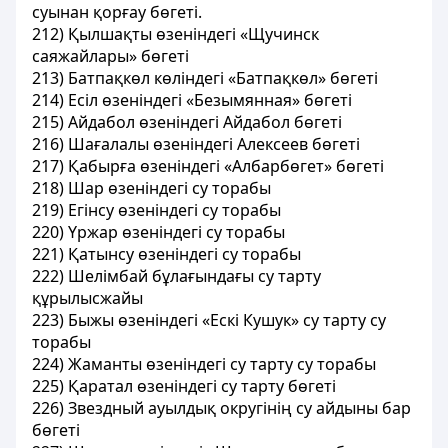
суынан қорғау бөгеті.
212) Қылшақты өзеніндегі «Щучинск
саяжайлары» бөгеті
213) Батпақкөл көліндегі «Батпақкөл» бөгеті
214) Есіл өзеніндегі «Безымянная» бөгеті
215) Айдабол өзеніндегі Айдабол бөгеті
216) Шағалалы өзеніндегі Алексеев бөгеті
217) Қабырға өзеніндегі «Албарбөгет» бөгеті
218) Шар өзеніндегі су торабы
219) Егінсу өзеніндегі су торабы
220) Үржар өзеніндегі су торабы
221) Қатынсу өзеніндегі су торабы
222) Шелімбай бұлағындағы су тарту
құрылысжайы
223) Быжы өзеніндегі «Ескі Кушук» су тарту су
торабы
224) Жаманты өзеніндегі су тарту су торабы
225) Қаратал өзеніндегі су тарту бөгеті
226) Звездный ауылдық округінің су айдыны бар
бөгеті