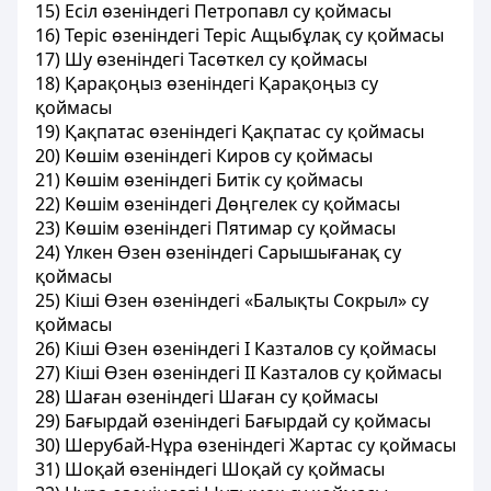
15) Есіл өзенiндегi Петропавл су қоймасы
16) Терiс өзенiндегi Терiс Ащыбұлақ су қоймасы
17) Шу өзенiндегi Тасөткел су қоймасы
18) Қарақоңыз өзенiндегi Қарақоңыз су
қоймасы
19) Қақпатас өзенiндегі Қақпатас су қоймасы
20) Көшiм өзенiндегi Киров су қоймасы
21) Көшiм өзенiндегi Битiк су қоймасы
22) Көшім өзенiндегi Дөңгелек су қоймасы
23) Көшім өзенiндегi Пятимар су қоймасы
24) Үлкен Өзен өзенiндегi Сарышығанақ су
қоймасы
25) Кiшi Өзен өзенiндегi «Балықты Сокрыл» су
қоймасы
26) Кiшi Өзен өзенiндегi I Казталов су қоймасы
27) Кiшi Өзен өзенiндегi II Казталов су қоймасы
28) Шаған өзенiндегi Шаған су қоймасы
29) Бағырдай өзенiндегi Бағырдай су қоймасы
30) Шерубай-Нұра өзенiндегi Жартас су қоймасы
31) Шоқай өзенiндегі Шоқай су қоймасы