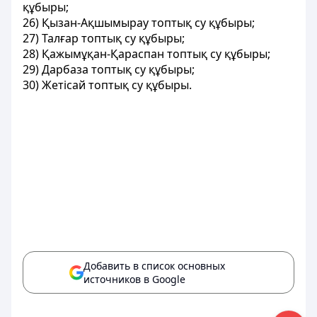
құбыры;
26) Қызан-Ақшымырау топтық су құбыры;
27) Талғар топтық су құбыры;
28) Қажымұқан-Қараспан топтық су құбыры;
29) Дарбаза топтық су құбыры;
30) Жетісай топтық су құбыры.
Добавить в список основных
источников в Google