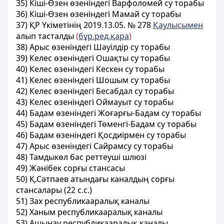
35) Кіші-Өзен өзенiндегi Варфоломей су торабы
36) Кiшi-Өзен өзенiндегi Мамай су торабы
37)
ҚР Үкіметінің 2019.13.05. № 278
Қаулысымен
алып тасталды
(
бұр.ред.қара
)
38) Арыс өзенiндегi Шәуілдiр су торабы
39) Келес өзенiндегi Ошақты су торабы
40) Келес өзенiндегi Кескен су торабы
41) Келес өзенiндегi Шошым су торабы
42) Келес өзенiндегi Бесабдал су торабы
43) Келес өзенiндегi Оймауыт су торабы
44) Бадам өзенiндегi Жоғарғы-Бадам су торабы
45) Бадам өзенiндегi Төменгi-Бадам су торабы
46) Бадам өзеніндегi Қосдиiрмен су торабы
47) Арыс өзенiндегi Сайрамсу су торабы
48) Тамдыкөл бас реттеушi шлюзi
49) Жәнiбек сорғы стансасы
50) Қ.Сәтпаев атындағы каналдың сорғы
стансалары (22 c.c.)
51) Зах республикааралық каналы
52) Ханым республикааралық каналы
53) Ашынау республикааралық каналы