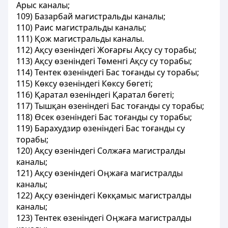
Арыс каналы;
109) Базарбай магистральды каналы;
110) Раис магистральды каналы;
111) Қож магистральды каналы.
112) Ақсу өзеніндегі Жоғарғы Ақсу су торабы;
113) Ақсу өзеніндегі Төменгі Ақсу су торабы;
114) Тентек өзеніндегі Бас тоғанды су торабы;
115) Көксу өзеніндегі Көксу бөгеті;
116) Қаратал өзеніндегі Қаратал бөгеті;
117) Тышқан өзеніндегі Бас тоғанды су торабы;
118) Өсек өзеніндегі Бас тоғанды су торабы;
119) Барахудзир өзеніндегі Бас тоғанды су
торабы;
120) Ақсу өзеніндегі Солжаға магистралды
каналы;
121) Ақсу өзеніндегі Оңжаға магистралды
каналы;
122) Ақсу өзеніндегі Көкқамыс магистралды
каналы;
123) Тентек өзеніндегі Оңжаға магистралды