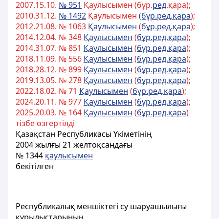
2007.15.10.
№ 951
Қаулысымен (бұр.
ред
.қара);
2010.31.12.
№ 1492
Қаулысымен
(бұр.ред.қара
);
2012.21.08. № 1063
Қаулысымен
(
бұр.ред.қара
);
2014.12.04. № 348
Қаулысымен
(
бұр.ред.қара
);
2014.31.07. № 851
Қаулысымен
(
бұр.ред.қара
);
2018.11.09. № 556
Қаулысымен
(
бұр.ред.қара
);
2018.28.12. № 899
Қаулысымен
(
бұр.ред.қара
);
2019.13.05. № 278
Қаулысымен
(
бұр.ред.қара
);
2022.18.02. № 71
Қаулысымен
(
бұр.ред.қара
);
2024.20.11. № 977
Қаулысымен
(
бұр.ред.қара
);
2025.20.03. № 164
Қаулысымен
(
бұр.ред.қара
)
тізбе өзгертілді
Қазақстан Республикасы Үкіметінiң
2004 жылғы 21 желтоқсандағы
№ 1344
қаулысымен
бекiтілген
Республикалық меншіктегi су шаруашылығы
құрылыстарының