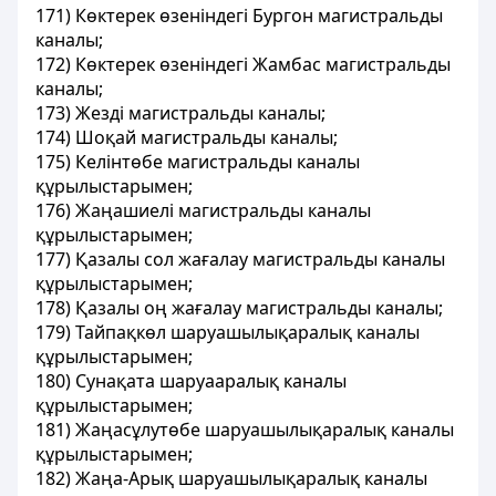
171) Көктерек өзеніндегі Бургон магистральды
каналы;
172) Көктерек өзеніндегі Жамбас магистральды
каналы;
173) Жезді магистральды каналы;
174) Шоқай магистральды каналы;
175) Келінтөбе магистральды каналы
құрылыстарымен;
176) Жаңашиелі магистральды каналы
құрылыстарымен;
177) Қазалы сол жағалау магистральды каналы
құрылыстарымен;
178) Қазалы оң жағалау магистральды каналы;
179) Тайпақкөл шаруашылықаралық каналы
құрылыстарымен;
180) Сунақата шаруааралық каналы
құрылыстарымен;
181) Жаңасұлутөбе шаруашылықаралық каналы
құрылыстарымен;
182) Жаңа-Арық шаруашылықаралық каналы