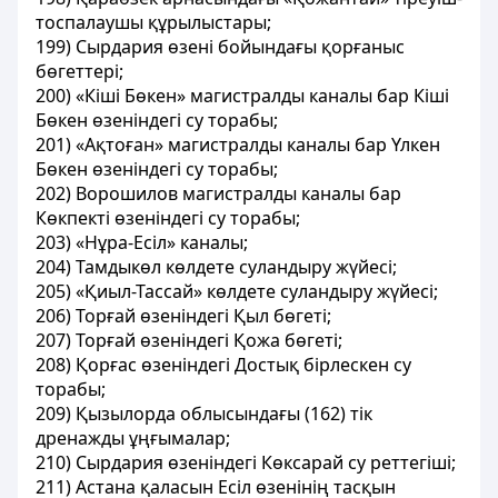
тоспалаушы құрылыстары;
199) Сырдария өзені бойындағы қорғаныс
бөгеттері;
200) «Кіші Бөкен» магистралды каналы бар Кіші
Бөкен өзеніндегі су торабы;
201) «Ақтоған» магистралды каналы бар Үлкен
Бөкен өзеніндегі су торабы;
202) Ворошилов магистралды каналы бар
Көкпекті өзеніндегі су торабы;
203) «Нұра-Есіл» каналы;
204) Тамдыкөл көлдете суландыру жүйесі;
205) «Қиыл-Тассай» көлдете суландыру жүйесі;
206) Торғай өзеніндегі Қыл бөгеті;
207) Торғай өзеніндегі Қожа бөгеті;
208) Қорғас өзеніндегі Достық бірлескен су
торабы;
209) Қызылорда облысындағы (162) тік
дренажды ұңғымалар;
210) Сырдария өзеніндегі Көксарай су реттегіші;
211) Астана қаласын Есіл өзенінің тасқын