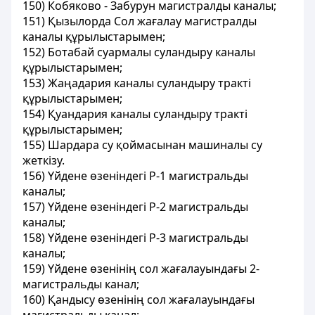
150) Кобяково - Забурун магистралды каналы;
151) Қызылорда Сол жағалау магистралды
каналы құрылыстарымен;
152) Ботабай суармалы суландыру каналы
құрылыстарымен;
153) Жаңадария каналы суландыру тракті
құрылыстарымен;
154) Қуандария каналы суландыру тракті
құрылыстарымен;
155) Шардара су қоймасынан машиналы су
жеткізу.
156) Үйдене өзеніндегі Р-1 магистральды
каналы;
157) Үйдене өзеніндегі Р-2 магистральды
каналы;
158) Үйдене өзеніндегі Р-3 магистральды
каналы;
159) Үйдене өзенінің сол жағалауындағы 2-
магистральды канал;
160) Қандысу өзенінің сол жағалауындағы