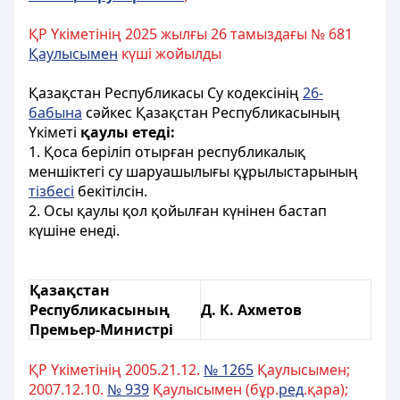
ҚР Үкіметінің 2025 жылғы 26 тамыздағы № 681
Қаулысымен
күші жойылды
Қазақстан Республикасы Су кодексiнiң
26-
бабына
сәйкес Қазақстан Республикасының
Үкіметі
қаулы етедi:
1. Қоса берiліп отырған республикалық
меншiктегi су шаруашылығы құрылыстарының
тiзбесi
бекітілсiн.
2. Осы қаулы қол қойылған күнiнен бастап
күшіне енеді.
Қазақстан
Республикасының
Д. К. Ахметов
Премьер-Министрі
ҚР Үкіметінің 2005.21.12.
№ 1265
Қаулысымен;
2007.12.10.
№ 939
Қаулысымен (бұр.
ред
.қара);