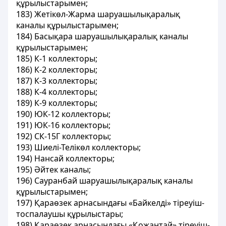
құрылыстарымен;
183) Жетікөл-Жарма шаруашылықаралық
каналы құрылыстарымен;
184) Басықара шаруашылықаралық каналы
құрылыстарымен;
185) К-1 коллекторы;
186) К-2 коллекторы;
187) К-3 коллекторы;
188) К-4 коллекторы;
189) К-9 коллекторы;
190) ЮК-12 коллекторы;
191) ЮК-16 коллекторы;
192) СК-15Г коллекторы;
193) Шиелі-Телікөл коллекторы;
194) Нансай коллекторы;
195) Әйтек каналы;
196) Сауранбай шаруашылықаралық каналы
құрылыстарымен;
197) Қараөзек арнасындағы «Байкелді» тіреуіш-
тоспалаушы құрылыстары;
198) Қараөзек арнасындағы «Қожантай» тіреуіш-