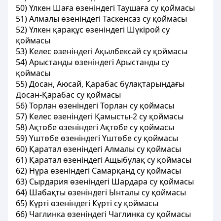
50) Үлкен Шаға өзенiндегi Таушаға су қоймасы
51) Алмалы өзенiндегi Таскенсаз су қоймасы
52) Үлкен қарақұс өзенiндегi Шүкiрой су
қоймасы
53) Келес өзенiндегi Ақылбексай су қоймасы
54) Арыстанды өзенiндегi Арыстанды су
қоймасы
55) Досан, Аюсай, Қарабас бұлақтарындағы
Досан-Қарабас су қоймасы
56) Торлан өзенiндегi Торлан су қоймасы
57) Келес өзенiндегi Қамысты-2 су қоймасы
58) Ақтөбе өзенiндегi Ақтөбе су қоймасы
59) Yштөбе өзенiндегi Үштөбе су қоймасы
60) Қаратал өзенiндегі Алмалы су қоймасы
61) Қаратал өзенiндегi Ащыбұлақ су қоймасы
62) Нұра өзеніндегі Самарқанд су қоймасы
63) Сырдария өзеніндегі Шардара су қоймасы
64) Шабақты өзеніндегі Ынталы су қоймасы
65) Күрті өзеніндегі Күрті су қоймасы
66) Чаглинка өзеніндегі Чаглинка су қоймасы