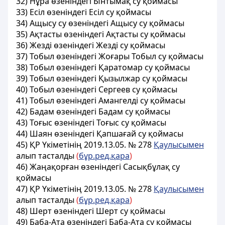
32) Нұра өзенiндегi Ынтымақ су қоймасы
33) Есіл өзенiндегi Есіл су қоймасы
34) Ащысу су өзенiндегi Ащысу су қоймасы
35) Ақтасты өзенiндегi Ақтасты су қоймасы
36) Жездi өзенiндегi Жездi су қоймасы
37) Тобыл өзенiндегі Жоғары Тобыл су қоймасы
38) Тобыл өзенiндегi Қаратомар су қоймасы
39) Тобыл өзенiндегi Қызылжар су қоймасы
40) Тобыл өзенiндегі Сергеев су қоймасы
41) Тобыл өзенiндегi Амангелдi су қоймасы
42) Бадам өзенiндегi Бадам су қоймасы
43) Тоғыс өзенiндегi Тоғыс су қоймасы
44) Шаян өзенiндегi Қапшағай су қоймасы
45)
ҚР Үкіметінің 2019.13.05. № 278
Қаулысымен
алып тасталды
(
бұр.ред.қара
)
46) Жаңақорған өзенiндегi Сасықбұлақ су
қоймасы
47)
ҚР Үкіметінің 2019.13.05. № 278
Қаулысымен
алып тасталды
(
бұр.ред.қара
)
48) Шерт өзенiндегi Шерт су қоймасы
49) Баба-Ата өзенiндегi Баба-Ата су қоймасы