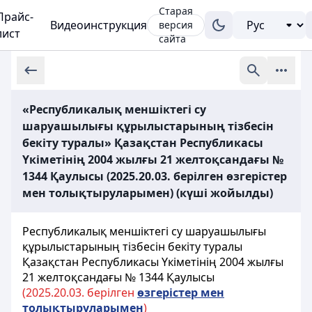
Старая
Прайс-
Видеоинструкция
версия
лист
сайта
«Республикалық меншiктегi су
шаруашылығы құрылыстарының тiзбесiн
бекіту туралы» Қазақстан Республикасы
Үкіметінің 2004 жылғы 21 желтоқсандағы №
1344 Қаулысы (2025.20.03. берілген өзгерістер
мен толықтыруларымен) (күші жойылды)
Республикалық меншiктегi су шаруашылығы
құрылыстарының тiзбесiн бекіту туралы
Қазақстан Республикасы Үкіметінің 2004 жылғы
21 желтоқсандағы № 1344 Қаулысы
(2025.20.03. берілген
ө
згерістер мен
толы
қ
тыруларымен
)