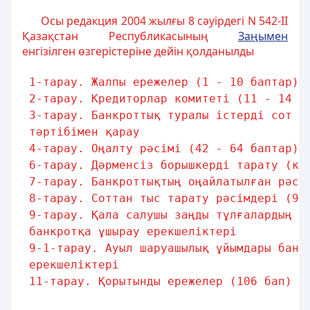
Осы редакция 2004 жылғы 8 сәуірдегі N 542-II
Қазақстан Республикасының
Заңымен
енгізілген өзгерістеріне дейін қолданылды
1-тарау. Жалпы ережелер (1 - 10 баптар)
2-тарау. Кредиторлар комитеті (11 - 14 б
3-тарау. Банкроттық туралы істерді сот (
тәртібімен қарау
4-тарау. Оңалту рәсімі (42 - 64 баптар)
6-тарау. Дәрменсіз борышкерді тарату (ко
7-тарау. Банкроттықтың оңайлатылған рәсі
8-тарау. Соттан тыс тарату рәсімдері (96
9-тарау. Қала салушы заңды тұлғалардың (
банкротқа ұшырау ерекшеліктері
9-1-тарау. Ауыл шаруашылық ұйымдары банк
ерекшеліктері
11-тарау. Қорытынды ережелер (106 бап)