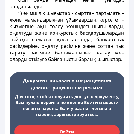
Осы Заңда мынадай негізгі ұғымдар
қолданылады:
1)
әкімшілік шығыстар
- сырттан тартылатын
және мамандырылған ұйымдардың көрсететін
қызметіне ақы төлеу жөніндегі шығындарды,
оңалтуды және конкурстық басқарушылардың
сыйақы сомасын қоса алғанда, банкроттық
рәсімдеріне, оңалту рәсіміне және соттан тыс
тарату рәсіміне бастамашылық жасау мен
оларды өткізуге байланысты барлық шығыстар.
Документ показан в сокращенном
демонстрационном режиме
Для того, чтобы получить доступ к документу,
Вам нужно перейти по кнопке Войти и ввести
логин и пароль. Если у вас нет логина и
пароля, зарегистрируйтесь.
Войти