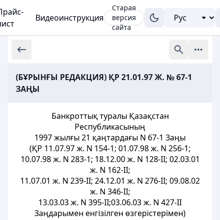
Старая
Прайс-
Видеоинструкция
версия
лист
сайта
(БҰРЫНҒЫ РЕДАКЦИЯ) ҚР 21.01.97 Ж. № 67-1
ЗАҢЫ
Банкроттық туралы Қазақстан
Республикасының
1997 жылғы 21 қаңтардағы N 67-1 Заңы
(ҚР 11.07.97 ж. N 154-1; 01.07.98 ж. N 256-1;
10.07.98 ж. N 283-1; 18.12.00 ж. N 128-II; 02.03.01
ж. N 162-II;
11.07.01 ж. N 239-II; 24.12.01 ж. N 276-II; 09.08.02
ж. N 346-II;
13.03.03 ж. N 395-II;03.06.03 ж. N 427-II
Заңдарымен енгізілген өзгерістерімен)