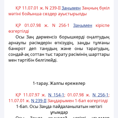
ҚР 11.07.01 ж. N 239-II
Заңымен
Заңның бүкіл
мәтіні бойынша сөздер ауыстырылды
ҚР 01.07.98 ж. N 256-1
Заңымен
кiрiспе
өзгертiлдi
Осы Заң дәрменсiз борышкердi оңалтудың
арнаулы рәсiмдерiн өткiзудiң, заңды тұлғаны
банкрот деп танудың және оны таратудың,
сондай-ақ соттан тыс тарату рәсiмiнiң шарттары
мен тәртiбiн белгiлейдi.
1-тарау. Жалпы ережелер
ҚР 11.07.97 ж.
N 154-1
; 01.07.98 ж.
N 256-1
;
11.07.01 ж.
N 239-II
Заңдарымен 1-бап өзгертiлдi
1-бап
. Осы Заңда пайдаланылатын негізгі
ұғымдар