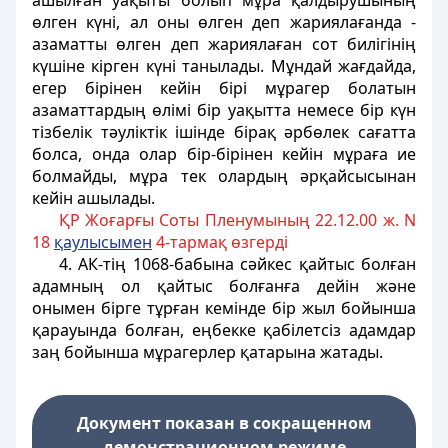
ашылған уақыты болып мұра қалдырушының
өлген күні, ал оны өлген деп жариялағанда -
азаматты өлген деп жариялаған сот билігінің
күшіне кірген күні танылады. Мұндай жағдайда,
егер бірінен кейін бірі мұрагер болатын
азаматтардың өлімі бір уақытта немесе бір күн
тізбелік тәуліктік ішінде бірақ әрбөлек сағатта
болса, онда олар бір-бірінен кейін мұраға ие
болмайды, мұра тек олардың әрқайсысынан
кейін ашылады.
ҚР Жоғарғы Соты Пленумының 22.12.00 ж. N
18
қаулысымен
4-тармақ өзгерді
4. АК-тiң 1068-бабына сәйкес қайтыс болған
адамның ол қайтыс болғанға дейін және
онымен бiрге тұрған кемінде бір жыл бойынша
қарауында болған, еңбекке қабілетсіз адамдар
заң бойынша мұрагерлер қатарына жатады.
Документ показан в сокращенном
демонстрационном режиме