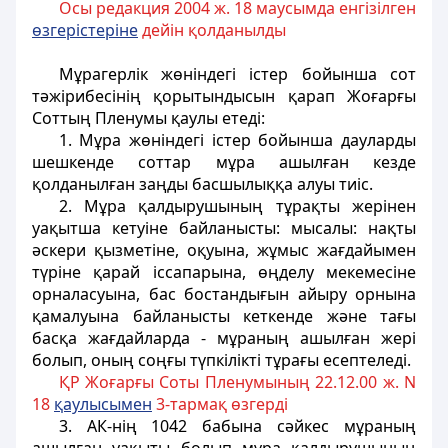
Осы редакция 2004 ж. 18 маусымда енгізілген
өзгерістеріне
дейін қолданылды
Мұрагерлік жөніндегі істер бойынша сот
тәжірибесінің қорытындысын қарап Жоғарғы
Соттың Пленумы қаулы етеді:
1. Мұра жөніндегі істер бойынша дауларды
шешкенде соттар мұра ашылған кезде
қолданылған заңды басшылыққа алуы тиіс.
2. Мұра қалдырушының тұрақты жерінен
уақытша кетуіне байланысты: мысалы: нақты
әскери қызметіне, оқуына, жұмыс жағдайымен
түріне қарай іссапарына, өңделу мекемесіне
орналасуына, бас бостандығын айыру орнына
қамалуына байланысты кеткенде және тағы
басқа жағдайларда - мұраның ашылған жері
болып, оның соңғы түпкілікті тұрағы есептеледі.
ҚР Жоғарғы Соты Пленумының 22.12.00 ж. N
18
қаулысымен
3-тармақ өзгерді
3. АК-нің 1042 бабына сәйкес мұраның