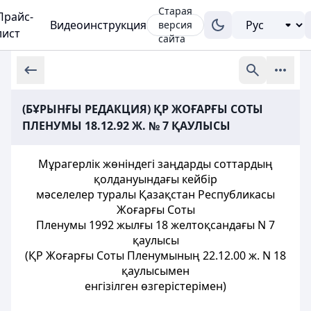
Старая
Прайс-
Видеоинструкция
версия
лист
сайта
(БҰРЫНҒЫ РЕДАКЦИЯ) ҚР ЖОҒАРҒЫ СОТЫ
ПЛЕНУМЫ 18.12.92 Ж. № 7 ҚАУЛЫСЫ
Мұрагерлік жөніндегі заңдарды соттардың
қолдануындағы кейбір
мәселелер туралы Қазақстан Республикасы
Жоғарғы Соты
Пленумы 1992 жылғы 18 желтоқсандағы N 7
қаулысы
(ҚР Жоғарғы Соты Пленумының 22.12.00 ж. N 18
қаулысымен
енгізілген өзгерістерімен)