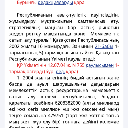
Бұрынғы
редакцияларды
қара
Республиканың азық-түлiктiк қауiпсiздiгiн,
жұмылдыру мұқтаждығын қамтамасыз ету,
стратегиялық маңызы бар астық рыногын
жедел реттеу мақсатында және "Мемлекеттiк
сатып алу туралы" Қазақстан Республикасының
2002 жылғы 16 мамырдағы Заңының
21-бабы
1-
тармағының 5) тармақшасына сәйкес Қазақстан
Республикасының Yкiметi қаулы етеді:
ҚР Үкіметінің 12.07.04 ж. N 755
қаулысымен
1-
тармақ өзгерді (бұр.
ред.
қара)
1. 2004 жылғы егiннiң бидай астығын және
басқа да ауыл шаруашылығы дақылдарын
мемлекеттiк астық ресурстарына мемлекеттiк
сатып алу көлемi республикалық бюджет
қаражаты есебiнен 6208382000 (алты миллиард
екi жүз сегiз миллион үш жүз сексен екi мың)
теңге сомасына 479751 (төрт жүз жетпiс тоғыз
мың жетi жүз елу бip) тоннаға дейiнгi көлемде