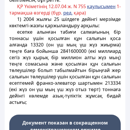
белгiленсiн, бұл ретте:
ҚР Үкіметінің 12.07.04 ж. N 755
қаулысымен
1-
тармақша өзгерді (бұр.
ред.
қара)
1) 2004 жылғы 25 шiлдеге дейiнгi мерзiмде
көктемгi-жазғы қаржыландыру арқылы:
есепке алынған табиғи салмағының бiр
тоннасы үшiн қосылған құн салығын қоса
алғанда 13320 (он үш мың үш жүз жиырма)
теңге баға бойынша 2841600000 (екi миллиард
сегiз жүз қырық бiр миллион алты жүз мың)
теңге сомасына және қосылған құн салығын
төлеушілер болып табылмайтын бiрыңғай жер
салығын төлеушілер үшiн қосылған құн салығын
есептемей франко-элеватор шартымен 213334
(екi жүз он үш мың үш жүз отыз төрт) тоннаға
дейiнгi көлемде азық-түлiктiк жұмсақ бидай
астығы;
Документ показан в сокращенном
демонстрационном режиме