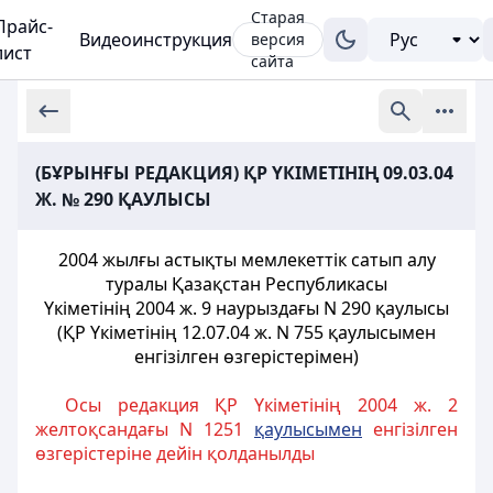
Старая
Прайс-
Видеоинструкция
версия
лист
сайта
(БҰРЫНҒЫ РЕДАКЦИЯ) ҚР ҮКІМЕТІНІҢ 09.03.04
Ж. № 290 ҚАУЛЫСЫ
2004 жылғы астықты мемлекеттiк сатып алу
туралы Қазақстан Республикасы
Үкіметінің 2004 ж. 9 наурыздағы N 290 қаулысы
(ҚР Үкіметінің 12.07.04 ж. N 755 қаулысымен
енгізілген өзгерістерімен)
Осы редакция ҚР Үкіметінің 2004 ж. 2
желтоқсандағы N 1251
қаулысымен
енгізілген
өзгерістеріне дейін қолданылды