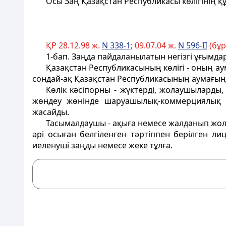
Осы Заң Қазақстан Республикасы көлiгiнiң 
ҚР 28.12.98 ж.
N 338-1
; 09.07.04 ж.
N 596-II
(бұр
1-бап
. Заңда пайдаланылатын негiзгi ұғымда
Қазақстан Республикасының көлiгi
- оның аум
сондай-ақ Қазақстан Республикасының аумағынд
Көлiк кәсiпорны
- жүктердi, жолаушыларды, 
жөндеу жөнiнде шаруашылық-коммерциялық қ
жасайды.
Тасымалдаушы
- ақыға немесе жалданып жол
әрi осыған белгiленген тәртiппен берiлген л
иеленушi заңды немесе жеке тұлға.