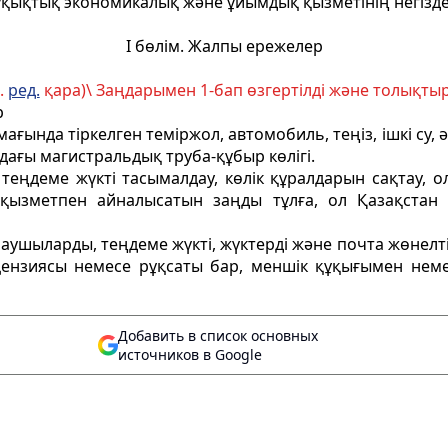
құқықтық экономикалық және ұйымдық қызметiнiң негiзд
I бөлiм. Жалпы ережелер
.
ред.
қара)\ Заңдарымен 1-бап өзгертілдi және толықт
р
ағында тiркелген теміржол, автомобиль, теңiз, iшкi су,
ағы магистральдық труба-құбыр көлiгi.
теңдеме жүктi тасымалдау, көлiк құралдарын сақтау, 
ызметпен айналысатын заңды тұлға, ол Қазақстан Р
аушыларды, теңдеме жүктi, жүктердi және почта жөнелтi
ицензиясы немесе рұқсаты бар, меншiк құқығымен неме
Добавить в список основных
источников в Google