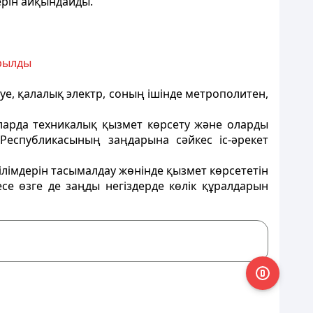
ерiн айқындайды.
ырылды
 әуе, қалалық электр, соның iшiнде метрополитен,
оларда техникалық қызмет көрсету және оларды
еспубликасының заңдарына сәйкес iс-әрекет
лiмдерiн тасымалдау жөнiнде қызмет көрсететiн
се өзге де заңды негiздерде көлiк құралдарын