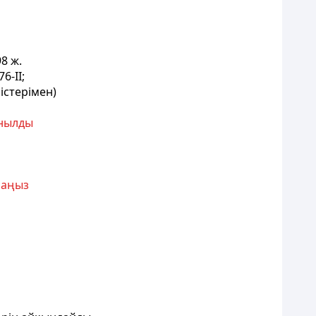
8 ж.
6-II;
рістерімен)
анылды
аңыз