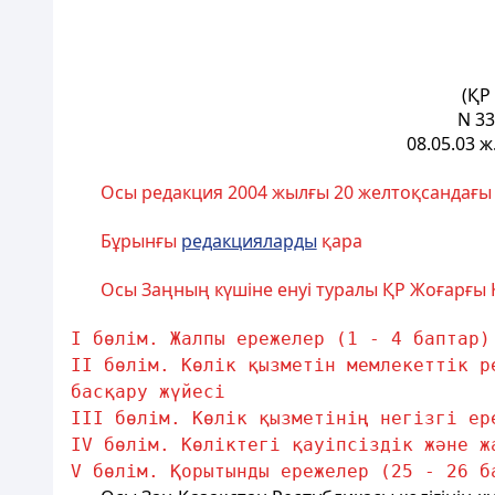
(ҚР
N 33
08.05.03 ж
Осы редакция 2004 жылғы 20 желтоқсандағы N
Бұрынғы
редакцияларды
қара
Осы Заңның күшіне енуі туралы ҚР Жоғарғы Ке
I бөлiм. Жалпы ережелер (1 - 4 баптар)
II бөлiм. Көлiк қызметiн мемлекеттiк р
басқару жүйесi
III бөлiм. Көлiк қызметiнiң негiзгi ер
IV бөлiм. Көлiктегi қауiпсiздiк және ж
V бөлiм. Қорытынды ережелер (25 - 26 б