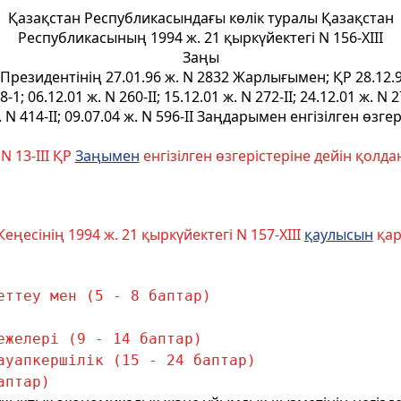
Қазақстан Республикасындағы көлiк туралы Қазақстан
Республикасының 1994 ж. 21 қыркүйектегі N 156-XIII
Заңы
 Президентінің 27.01.96 ж. N 2832 Жарлығымен; ҚР 28.12.9
8-1; 06.12.01 ж. N 260-II; 15.12.01 ж. N 272-II; 24.12.01 ж. N 27
. N 414-II; 09.07.04 ж. N 596-II Заңдарымен енгізілген өзге
 13-III ҚР
Заңымен
енгізілген өзгерістеріне дейін қолд
ңесiнiң 1994 ж. 21 қыркүйектегі N 157-XIII
қаулысын
қар
еттеу мен (5 - 8 баптар)
ежелерi (9 - 14 баптар)
ауапкершiлiк (15 - 24 баптар)
аптар)