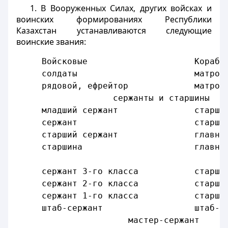
1. В Вооруженных Силах, других войсках и
воинских формированиях Республики
Казахстан устанавливаются следующие
воинские звания:
     Войсковые                     Корабе
     солдаты                       матрос
     рядовой, ефрейтор             матрос
                   сержанты и старшины
     младший сержант               старши
     сержант                       старши
     старший сержант               главны
     старшина                      главны
                                         
     сержант 3-го класса           старши
     сержант 2-го класса           старши
     сержант 1-го класса           старши
     штаб-сержант                  штаб-с
                      мастер-сержант