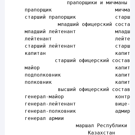
                   прапорщики и мичманы
     прапорщик                     мичман
     старший прапорщик             старши
                младший офицерский состав
     младший лейтенант             младши
     лейтенант                     лейтен
     старший лейтенант             старши
     капитан                       капита
               старший офицерский состав
     майор                         капита
     подполковник                  капита
     полковник                     капита
                высший офицерский состав
     генерал-майор                 контр-
     генерал-лейтенант             вице-а
     генерал-полковник             адмира
     генерал армии
                      маршал Республики
                          Казахстан