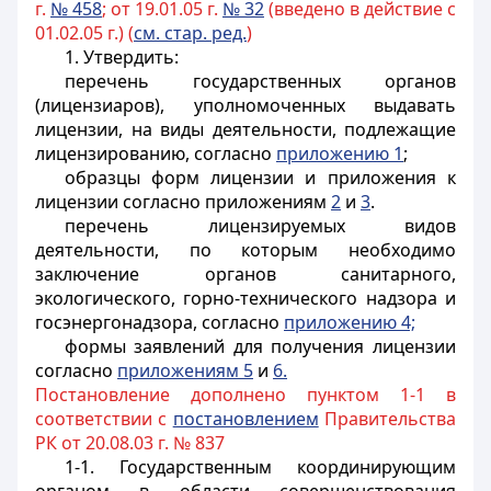
г.
№ 458
; от 19.01.05 г.
№ 32
(введено в действие с
01.02.05 г.) (
см. стар. ред.
)
1. Утвердить:
перечень государственных органов
(лицензиаров), уполномоченных выдавать
лицензии, на виды деятельности, подлежащие
лицензированию, согласно
приложению 1
;
образцы форм лицензии и приложения к
лицензии согласно приложениям
2
и
3
.
перечень лицензируемых видов
деятельности, по которым необходимо
заключение органов санитарного,
экологического, горно-технического надзора и
госэнергонадзора, согласно
приложению 4;
формы заявлений для получения лицензии
согласно
приложениям 5
и
6.
Постановление дополнено пунктом 1-1 в
соответствии с
постановлением
Правительства
РК от 20.08.03 г. № 837
1-1. Государственным координирующим